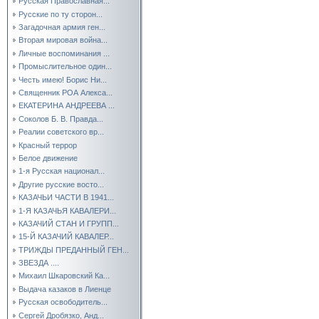
Русская Православная...
Русские по ту сторон...
Загадочная армия ген...
Вторая мировая война...
Личные воспоминания ...
Промыслительное один...
Честь имею! Борис Ни...
Священник РОА Алекса...
ЕКАТЕРИНА АНДРЕЕВА ...
Соколов Б. В. Правда...
Реалии советского вр...
Красный террор
Белое движение
1-я Русская национал...
Другие русские восто...
КАЗАЧЬИ ЧАСТИ В 1941...
1-Я КАЗАЧЬЯ КАВАЛЕРИ...
КАЗАЧИЙ СТАН И ГРУПП...
15-Й КАЗАЧИЙ КАВАЛЕР...
ТРИЖДЫ ПРЕДАННЫЙ ГЕН...
ЗВЕЗДА ....
Михаил Шкаровский Ка...
Выдача казаков в Лиенце
Русская освободитель...
Сергей Дробязко, Анд...