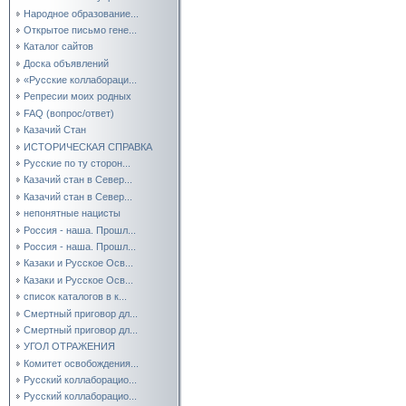
Народное образование...
Открытое письмо гене...
Каталог сайтов
Доска объявлений
«Русские коллабораци...
Репресии моих родных
FAQ (вопрос/ответ)
Казачий Стан
ИСТОРИЧЕСКАЯ СПРАВКА
Русские по ту сторон...
Казачий стан в Север...
Казачий стан в Север...
непонятные нацисты
Россия - наша. Прошл...
Россия - наша. Прошл...
Казаки и Русское Осв...
Казаки и Русское Осв...
список каталогов в к...
Смертный приговор дл...
Смертный приговор дл...
УГОЛ ОТРАЖЕНИЯ
Комитет освобождения...
Русский коллаборацио...
Русский коллаборацио...