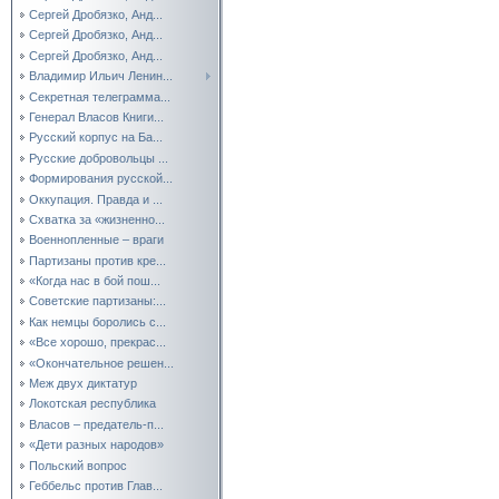
Сергей Дробязко, Анд...
Сергей Дробязко, Анд...
Сергей Дробязко, Анд...
Владимир Ильич Ленин...
Секретная телеграмма...
Генерал Власов Книги...
Русский корпус на Ба...
Русские добровольцы ...
Формирования русской...
Оккупация. Правда и ...
Схватка за «жизненно...
Военнопленные – враги
Партизаны против кре...
«Когда нас в бой пош...
Советские партизаны:...
Как немцы боролись с...
«Все хорошо, прекрас...
«Окончательное решен...
Меж двух диктатур
Локотская республика
Власов – предатель-п...
«Дети разных народов»
Польский вопрос
Геббельс против Глав...