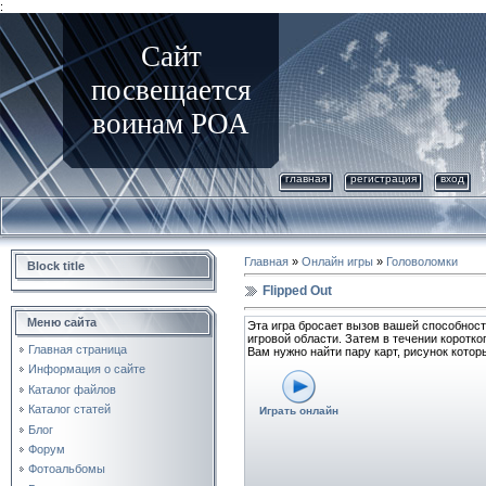
:
Сайт
посвещается
воинам РОА
главная
регистрация
вход
Главная
»
Онлайн игры
»
Головоломки
Block title
Flipped Out
Меню сайта
Эта игра бросает вызов вашей способности
игровой области. Затем в течении коротко
Главная страница
Вам нужно найти пару карт, рисунок котор
Информация о сайте
Каталог файлов
Каталог статей
Играть онлайн
Блог
Форум
Фотоальбомы