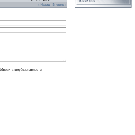
Block title
« Назад
|
Вперед »