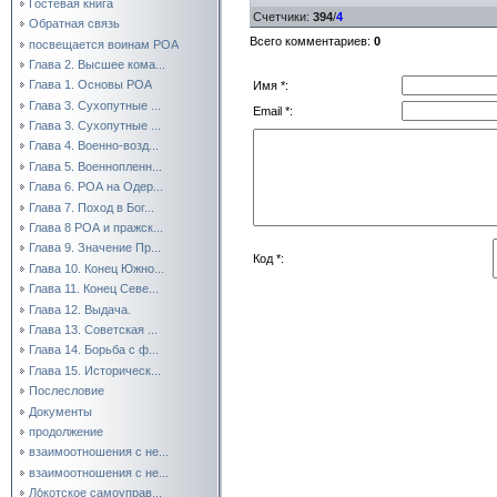
Гостевая книга
Счетчики
:
394
/
4
Обратная связь
Всего комментариев
:
0
посвещается воинам РОА
Глава 2. Высшее кома...
Глава 1. Основы РОА
Имя *:
Глава 3. Сухопутные ...
Email *:
Глава 3. Сухопутные ...
Глава 4. Военно-возд...
Глава 5. Военнопленн...
Глава 6. РОА на Одер...
Глава 7. Поход в Бог...
Глава 8 РОА и пражск...
Глава 9. Значение Пр...
Код *:
Глава 10. Конец Южно...
Глава 11. Конец Севе...
Глава 12. Выдача.
Глава 13. Советская ...
Глава 14. Борьба с ф...
Глава 15. Историческ...
Послесловие
Документы
продолжение
взаимоотношения с не...
взаимоотношения с не...
Ло́котское самоуправ...