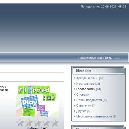
Понедельник, 10.08.2026, 08:02
Приветствую Вас
Гость
|
RSS
Block title
Аркады и экшн
[86]
Настольные
[14]
внизу
Головоломки
[64]
ласти.
Слова
[5]
Поиск предметов
[23]
Стратегии
[7]
Другие
[5]
Многопользовательские
[13]
Рейтинг
:
0.0
/
0