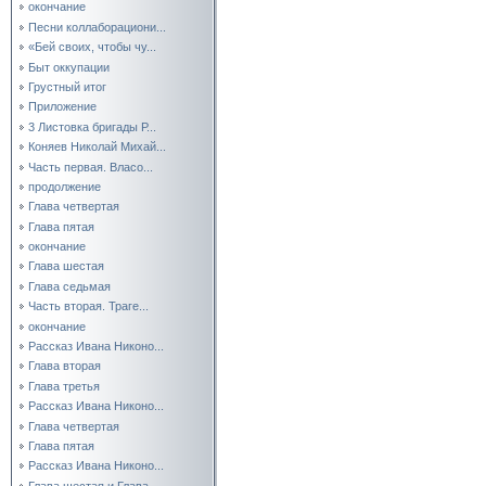
окончание
Песни коллаборациони...
«Бей своих, чтобы чу...
Быт оккупации
Грустный итог
Приложение
3 Листовка бригады Р...
Коняев Николай Михай...
Часть первая. Власо...
продолжение
Глава четвертая
Глава пятая
окончание
Глава шестая
Глава седьмая
Часть вторая. Траге...
окончание
Рассказ Ивана Никоно...
Глава вторая
Глава третья
Рассказ Ивана Никоно...
Глава четвертая
Глава пятая
Рассказ Ивана Никоно...
Глава шестая и Глава...