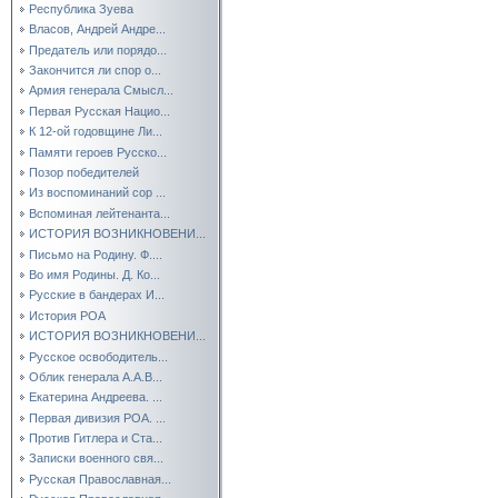
Республика Зуева
Власов, Андрей Андре...
Предатель или порядо...
Закончится ли спор о...
Армия генерала Смысл...
Первая Русская Нацио...
К 12-ой годовщине Ли...
Памяти героев Русско...
Позор победителей
Из воспоминаний сор ...
Вспоминая лейтенанта...
ИСТОРИЯ ВОЗНИКНОВЕНИ...
Письмо на Родину. Ф....
Во имя Родины. Д. Ко...
Русские в бандерах И...
История РОА
ИСТОРИЯ ВОЗНИКНОВЕНИ...
Русское освободитель...
Облик генерала А.А.В...
Екатерина Андреева. ...
Первая дивизия РОА. ...
Против Гитлера и Ста...
Записки военного свя...
Русская Православная...