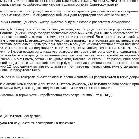
пытки вступить в переговоры по предоставлению убежища членам КОНРа. Это не соотв
оборот, сам лично добровольно явился и сдался органам Советской власти.
ую Власовым, я вступил, хотя и не имел на это прямых указаний от советских органо
. Свою деятельность на оккупированной немцами территории полностью признаю.
вича Благовещенского, Виктор Филатов выделил слова о разлагательской работе.
рится, без свидетелей, за закрытыми дверями, что-то вроде прогона перед спектаклем 
 Благовещенский, когда говорит «советские органы»? Абзацем выше он показывает: «я
азведке, военной разведке — кому-то из наших, спецслужб. Во-вторых, откуда такой па
На что намекает Благовещенский? Какой здесь подтекст и опасность для дальнейшего
оветских органов»? К примеру, сам Власов? К тому же «в соответствии с этим возникае
й». А это что еще за свидетели? Кто они? Что должны засвидетельствовать? То, что 
ли что Власов создал организацию с разрешения «советских органов» и, следовательно
А может быть, все проще: Благовещенский чувствует — завтра в открытом заседании б
ласов и, может быть, остальные, кроме него, Благовещенского, — «с разрешения совет
щий предатель, и завтрашний приговор будет приведен в исполнение только в отноше
ия 12 подсудимым во главе с Власовым, почти все на «через повешение». Как далек
анов» на предательство?»
ном сознании генерала-писателя любые слова и заявления разрастаются в такие дебри,
но объяснить и проще и понятнее. Пытаясь доказать, что вступил во власовскую орг
нной над ним, как и над его подельниками, статьи «через повешение».
изменник, а герой, хотя и геройствовал «без разрешения» ГРУ и НКВД.
.
яющий затянуть следствие.
 удастся осуществить этот прием на практике?
ыло рассчитывать.