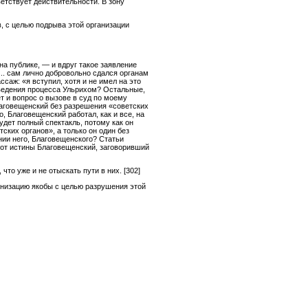
етствует действительности. В зону
в, с целью подрыва этой организации
на публике, — и вдруг такое заявление
... сам лично добровольно сдался органам
ссаж: «я вступил, хотя и не имел на это
 ведения процесса Ульрихом? Остальные,
т и вопрос о вызове в суд по моему
Благовещенский без разрешения «советских
, Благовещенский работал, как и все, на
удет полный спектакль, потому как он
ских органов», а только он один без
нии него, Благовещенского? Статьи
 от истины Благовещенский, заговоривший
 что уже и не отыскать пути в них.
[302]
анизацию якобы с целью разрушения этой