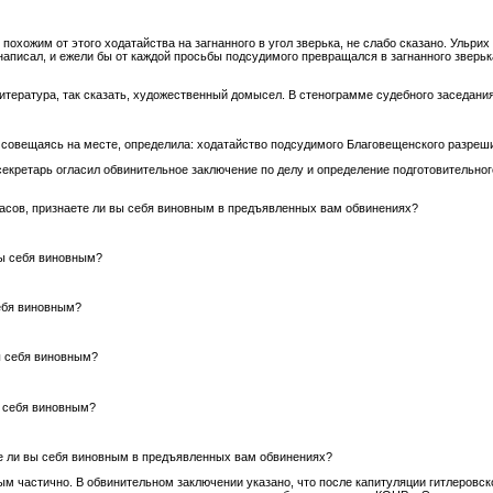
 похожим от этого ходатайства на загнанного в угол зверька, не слабо сказано. Ульр
написал, и ежели бы от каждой просьбы подсудимого превращался в загнанного зверьк
литература, так сказать, художественный домысел. В стенограмме судебного заседания 
 совещаясь на месте, определила: ходатайство подсудимого Благовещенского разреши
кретарь огласил обвинительное заключение по делу и определение подготовительног
асов, признаете ли вы себя виновным в предъявленных вам обвинениях?
ы себя виновным?
ебя виновным?
ы себя виновным?
 себя виновным?
 ли вы себя виновным в предъявленных вам обвинениях?
ым частично. В обвинительном заключении указано, что после капитуляции гитлеровс