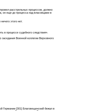
их провел расстрельных процессов, должно
а, он еще до процесса над власовцами в
ничего этого нет.
ть в процессе судебного следствия».
о заседания Военной коллегии Верховного
кой Германии
[301]
Благовещенский бежал в