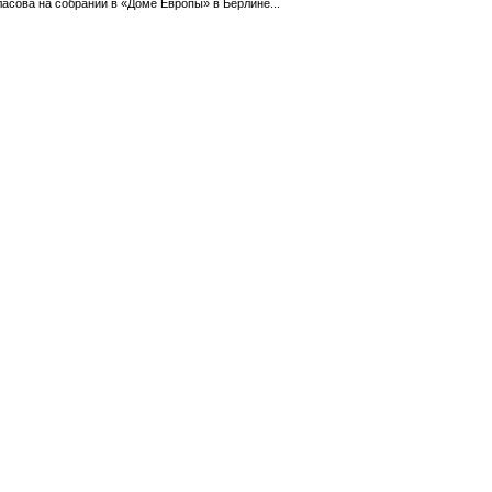
ласова на собрании в «Доме Европы» в Берлине...