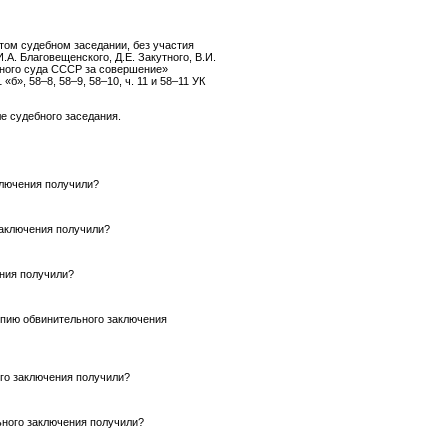
том судебном заседании, без участия
.А. Благовещенского, Д.Е. Закутного, В.И.
овного суда СССР за совершение»
», 58–8, 58–9, 58–10, ч. 11 и 58–11 УК
е судебного заседания.
аключения получили?
 заключения получили?
ения получили?
Копию обвинительного заключения
ого заключения получили?
льного заключения получили?