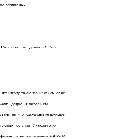
прос обвиняемых.
ОНРа не был, в заседаниях КОНРа не
 что никогда такого звания от немцев не
чались допросы Власова и его
ызваны тем, что подсудимые не понимали
о своих поступков. У каждого этих
 трофейных фильмов о заседании КОНРа 14