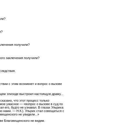
или?
и?
заключения получили?
ьного заключения получили?
следствия.
твии с этим возникнет и вопрос о вызове
ащем эпизоде выстроил настоящую драму...
сказано, что этот процесс только
амое ужасное — «вопрос о вызове в суд по
л его, будто не узнавал. В глазах Ульриха
о нами. — Н.К.). Ульрих стал совещаться с
овещенского не увидели...»
тве Благовещенского не видим.