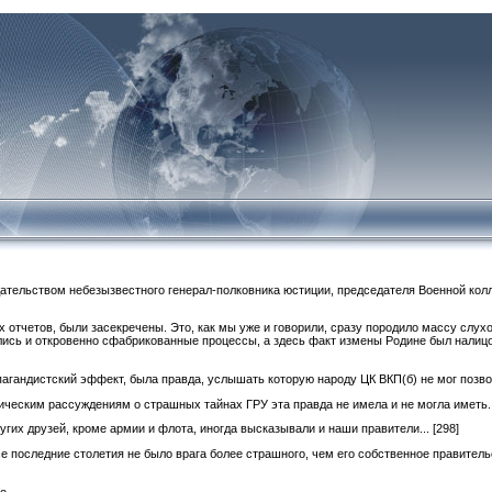
ательством небезызвестного генерал-полковника юстиции, председателя Военной кол
х отчетов, были засекречены. Это, как мы уже и говорили, сразу породило массу слухо
лись и откровенно сфабрикованные процессы, а здесь факт измены Родине был налицо
пагандистский эффект, была правда, услышать которую народу ЦК ВКП(б) не мог позво
ническим рассуждениям о страшных тайнах ГРУ эта правда не имела и не могла иметь.
ругих друзей, кроме армии и флота, иногда высказывали и наши правители...
[298]
все последние столетия не было врага более страшного, чем его собственное правител
...