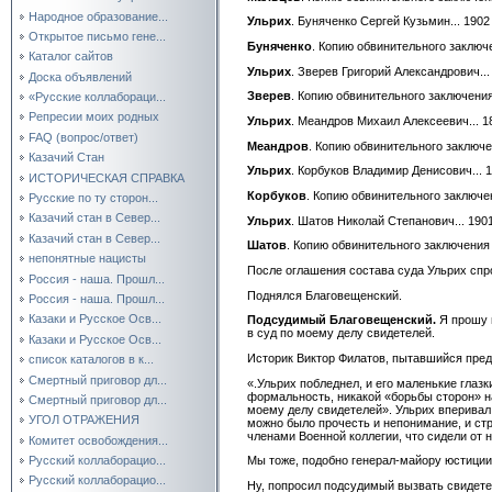
Народное образование...
Ульрих
. Буняченко Сергей Кузьмин... 1902
Открытое письмо гене...
Буняченко
. Копию обвинительного заключе
Каталог сайтов
Ульрих
. Зверев Григорий Александрович...
Доска объявлений
Зверев
. Копию обвинительного заключения
«Русские коллабораци...
Репресии моих родных
Ульрих
. Меандров Михаил Алексеевич... 18
FAQ (вопрос/ответ)
Меандров
. Копию обвинительного заключе
Казачий Стан
Ульрих
. Корбуков Владимир Денисович... 
ИСТОРИЧЕСКАЯ СПРАВКА
Корбуков
. Копию обвинительного заключен
Русские по ту сторон...
Казачий стан в Север...
Ульрих
. Шатов Николай Степанович... 190
Казачий стан в Север...
Шатов
. Копию обвинительного заключения 
непонятные нацисты
После оглашения состава суда Ульрих спр
Россия - наша. Прошл...
Поднялся Благовещенский.
Россия - наша. Прошл...
Казаки и Русское Осв...
Подсудимый Благовещенский.
Я прошу п
в суд по моему делу свидетелей.
Казаки и Русское Осв...
Историк Виктор Филатов, пытавшийся пред
список каталогов в к...
Смертный приговор дл...
«.Ульрих побледнел, и его маленькие глазк
формальность, никакой «борьбы сторон» на
Смертный приговор дл...
моему делу свидетелей». Ульрих вперивал 
УГОЛ ОТРАЖЕНИЯ
можно было прочесть и непонимание, и стр
членами Военной коллегии, что сидели от н
Комитет освобождения...
Русский коллаборацио...
Мы тоже, подобно генерал-майору юстиции 
Русский коллаборацио...
Ну, попросил подсудимый вызвать свидетел