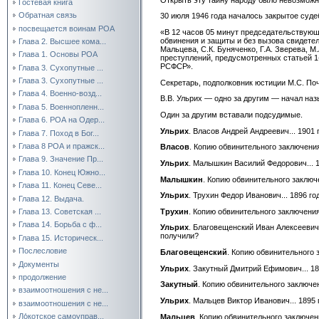
Гостевая книга
Обратная связь
30 июля 1946 года началось закрытое суд
посвещается воинам РОА
«В 12 часов 05 минут председательствующ
обвинения и защиты и без вызова свидетеле
Глава 2. Высшее кома...
Мальцева, С.К. Буняченко, Г.А. Зверева, 
Глава 1. Основы РОА
преступлений, предусмотренных статьей 1-
РСФСР».
Глава 3. Сухопутные ...
Глава 3. Сухопутные ...
Секретарь, подполковник юстиции М.С. Поч
Глава 4. Военно-возд...
В.В. Ульрих — одно за другим — начал на
Глава 5. Военнопленн...
Один за другим вставали подсудимые.
Глава 6. РОА на Одер...
Ульрих
. Власов Андрей Андреевич... 1901
Глава 7. Поход в Бог...
Глава 8 РОА и пражск...
Власов
. Копию обвинительного заключения
Глава 9. Значение Пр...
Ульрих
. Малышкин Василий Федорович... 1
Глава 10. Конец Южно...
Малышкин
. Копию обвинительного заключе
Глава 11. Конец Севе...
Ульрих
. Трухин Федор Иванович... 1896 го
Глава 12. Выдача.
Трухин
. Копию обвинительного заключения
Глава 13. Советская ...
Глава 14. Борьба с ф...
Ульрих
. Благовещенский Иван Алексеевич.
получили?
Глава 15. Историческ...
Послесловие
Благовещенский
. Копию обвинительного 
Документы
Ульрих
. Закутный Дмитрий Ефимович... 189
продолжение
Закутный
. Копию обвинительного заключен
взаимоотношения с не...
Ульрих
. Мальцев Виктор Иванович... 1895
взаимоотношения с не...
Ло́котское самоуправ...
Мальцев
. Копию обвинительного заключени