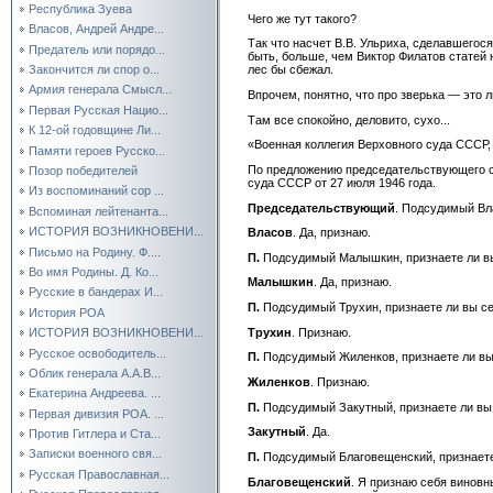
Республика Зуева
Чего же тут такого?
Власов, Андрей Андре...
Так что насчет В.В. Ульриха, сделавшегося
Предатель или порядо...
быть, больше, чем Виктор Филатов статей 
Закончится ли спор о...
лес бы сбежал.
Армия генерала Смысл...
Впрочем, понятно, что про зверька — это 
Первая Русская Нацио...
Там все спокойно, деловито, сухо...
К 12-ой годовщине Ли...
«Военная коллегия Верховного суда СССР,
Памяти героев Русско...
По предложению председательствующего се
Позор победителей
суда СССР от 27 июля 1946 года.
Из воспоминаний сор ...
Председательствующий
. Подсудимый Вл
Вспоминая лейтенанта...
ИСТОРИЯ ВОЗНИКНОВЕНИ...
Власов
. Да, признаю.
Письмо на Родину. Ф....
П.
Подсудимый Малышкин, признаете ли в
Во имя Родины. Д. Ко...
Малышкин
. Да, признаю.
Русские в бандерах И...
П.
Подсудимый Трухин, признаете ли вы с
История РОА
Трухин
. Признаю.
ИСТОРИЯ ВОЗНИКНОВЕНИ...
Русское освободитель...
П.
Подсудимый Жиленков, признаете ли в
Облик генерала А.А.В...
Жиленков
. Признаю.
Екатерина Андреева. ...
П.
Подсудимый Закутный, признаете ли вы
Первая дивизия РОА. ...
Закутный
. Да.
Против Гитлера и Ста...
Записки военного свя...
П.
Подсудимый Благовещенский, признаете
Русская Православная...
Благовещенский
. Я признаю себя виновн