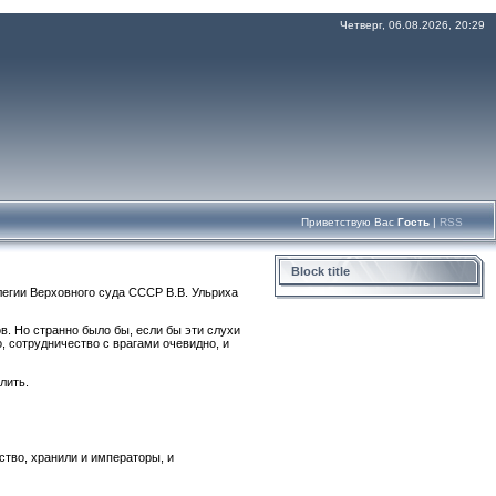
Четверг, 06.08.2026, 20:29
Приветствую Вас
Гость
|
RSS
Block title
легии Верховного суда СССР В.В. Ульриха
в. Но странно было бы, если бы эти слухи
, сотрудничество с врагами очевидно, и
лить.
ьство, хранили и императоры, и