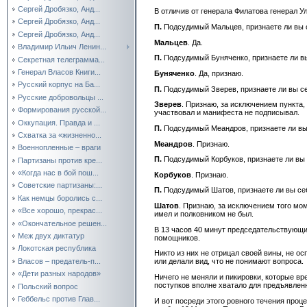
Сергей Дробязко, Анд...
В отличив от генерала Филатова генерал У
Сергей Дробязко, Анд...
П.
Подсудимый Мальцев, признаете ли вы 
Сергей Дробязко, Анд...
Мальцев
. Да.
Владимир Ильич Ленин...
П.
Подсудимый Буняченко, признаете ли в
Секретная телеграмма...
Генерал Власов Книги...
Буняченко
. Да, признаю.
Русский корпус на Ба...
П.
Подсудимый Зверев, признаете ли вы с
Русские добровольцы ...
Зверев
. Признаю, за исключением пункта,
Формирования русской...
участвовал и манифеста не подписывал.
Оккупация. Правда и ...
П.
Подсудимый Меандров, признаете ли в
Схватка за «жизненно...
Меандров
. Признаю.
Военнопленные – враги
П.
Подсудимый Корбуков, признаете ли вы
Партизаны против кре...
«Когда нас в бой пош...
Корбуков
. Признаю.
Советские партизаны:...
П.
Подсудимый Шатов, признаете ли вы с
Как немцы боролись с...
Шатов
. Признаю, за исключением того мом
«Все хорошо, прекрас...
имел и полковником не был.
«Окончательное решен...
В 13 часов 40 минут председательствующи
Меж двух диктатур
помощников.
Локотская республика
Никто из них не отрицал своей вины, не о
Власов – предатель-п...
или делали вид, что не понимают вопроса.
«Дети разных народов»
Ничего не меняли и пикировки, которые вр
поступков вполне хватало для предъявлен
Польский вопрос
Геббельс против Глав...
И вот посреди этого ровного течения проц