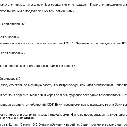
льрих это понимал и на уловку Благовещенского не поддался. Кивнув, он продолжил о
себя виновным в предъявленных вам обвинениях?
ы себя виновным?
ебя виновным?
 в котором говорится, что я являлся членом КОНРа. Заявляю, что я никогда членом К
ы себя виновным?
 себя виновным в предъявленных вам обвинениях?
ебя виновным?
ента, что якобы за активную работу я был произведен немцами в полковники. Заявляю,
й объявил перерыв. Менее чем через полчаса судебное заседание возобновилось. На
спаривал выдвинутых обвинений.
[303]
Если и возникали некие накладки, то они были в
емя от времени возникали между подсудимыми. Никто не перекладывал на плечи другог
ных обвинением статей.
есса в 21 час 45 минут В.В. Ульрих объявил, что сейчас будет просмотр в зале суда