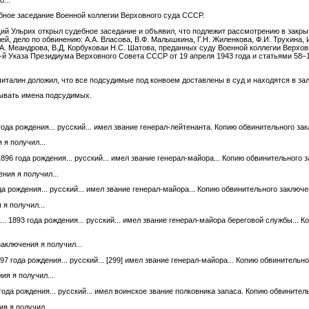
ебное заседание Военной коллегии Верховного суда СССР.
ий Ульрих открыл судебное заседание и объявил, что подлежит рассмотрению в закры
й, дело по обвинению: А.А. Власова, В.Ф. Малышкина, Г.Н. Жиленкова, Ф.И. Трухина, И
М.А. Меандрова, В.Д. Корбуковаи Н.С. Шатова, преданных суду Военной коллегии Верх
й Указа Президиума Верховного Совета СССР от 19 апреля 1943 года и статьями 58–1 «б
италин доложил, что все подсудимые под конвоем доставлены в суд и находятся в зал
зывать имена подсудимых.
 года рождения... русский... имел звание генерал-лейтенанта. Копию обвинительного з
 я получил...
896 года рождения... русский... имел звание генерал-майора... Копию обвинительного
ния я получил...
да рождения... русский... имел звание генерал-майора... Копию обвинительного заключ
 я получил...
.. 1893 года рождения... русский... имел звание генерал-майора береговой службы... 
заключения я получил...
7 года рождения... русский...
[299]
имел звание генерал-майора... Копию обвинительн
ия я получил...
 года рождения... русский... имел воинское звание полковника запаса. Копию обвините
я я получил...