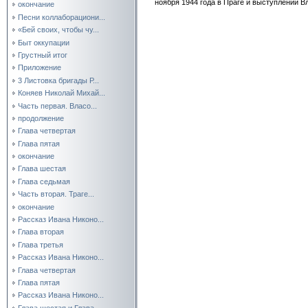
ноября 1944 года в Праге и выступлении В
окончание
Песни коллаборациони...
«Бей своих, чтобы чу...
Быт оккупации
Грустный итог
Приложение
3 Листовка бригады Р...
Коняев Николай Михай...
Часть первая. Власо...
продолжение
Глава четвертая
Глава пятая
окончание
Глава шестая
Глава седьмая
Часть вторая. Траге...
окончание
Рассказ Ивана Никоно...
Глава вторая
Глава третья
Рассказ Ивана Никоно...
Глава четвертая
Глава пятая
Рассказ Ивана Никоно...
Глава шестая и Глава...