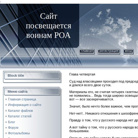
:
Сайт
посвещается
воинам РОА
главная
регистрация
вход
Глава четвертая
Block title
Суд над власовцами проходил под председ
и длился всего двое суток.
Меню сайта
Материалы его, не считая четырех газетны
не появились... Ведь тогда широко освеща
Главная страница
вот — все засекречивается.
Информация о сайте
Значит, было нечто более важное, чем про
Каталог файлов
Нет-нет!.. Никакого отношения к шизофре
Каталог статей
Правду о том, что у русского народа нет д
Блог
А вот тайну о том, что у русского народа 
Форум
большевики.
Фотоальбомы
Открыть эту тайну народу было невозможно