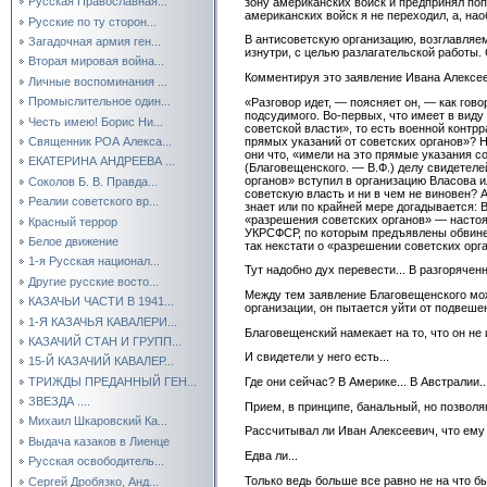
Русская Православная...
зону американских войск и предпринял по
американских войск я не переходил, а, на
Русские по ту сторон...
В антисоветскую организацию, возглавляем
Загадочная армия ген...
изнутри, с целью разлагательской работы
Вторая мировая война...
Комментируя это заявление Ивана Алексее
Личные воспоминания ...
Промыслительное один...
«Разговор идет, — поясняет он, — как гово
подсудимого. Во-первых, что имеет в виду
Честь имею! Борис Ни...
советской власти», то есть военной контрр
прямых указаний от советских органов»? 
Священник РОА Алекса...
они что, «имели на это прямые указания с
ЕКАТЕРИНА АНДРЕЕВА ...
(Благовещенского. — В.Ф.) делу свидетеле
органов» вступил в организацию Власова и
Соколов Б. В. Правда...
советскую власть и ни в чем не виновен? 
Реалии советского вр...
знает или по крайней мере догадывается: В
«разрешения советских органов» — настоя
Красный террор
УКРСФСР, по которым предъявлены обвинен
Белое движение
так некстати о «разрешении советских орг
1-я Русская национал...
Тут надобно дух перевести... В разгорячен
Другие русские восто...
Между тем заявление Благовещенского мож
КАЗАЧЬИ ЧАСТИ В 1941...
организации, он пытается уйти от подвеше
1-Я КАЗАЧЬЯ КАВАЛЕРИ...
Благовещенский намекает на то, что он не 
КАЗАЧИЙ СТАН И ГРУПП...
И свидетели у него есть...
15-Й КАЗАЧИЙ КАВАЛЕР...
ТРИЖДЫ ПРЕДАННЫЙ ГЕН...
Где они сейчас? В Америке... В Австралии..
ЗВЕЗДА ....
Прием, в принципе, банальный, но позвол
Михаил Шкаровский Ка...
Рассчитывал ли Иван Алексеевич, что ему
Выдача казаков в Лиенце
Едва ли...
Русская освободитель...
Только ведь больше все равно не на что б
Сергей Дробязко, Анд...