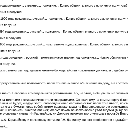
 года рождения... украинец... полковник... Копию обвинительного заключения получили?
ния я получил...
 1900 года рождения... русский... полковник... Копию обвинительного заключения получ
 я получил...
94 года рождения... русский... полковник... Копию обвинительного заключения получил
ния я получил...
1900 года рождения... русский... имел звание подполковника... Копию обвинительного 
ия я получил...
1 года рождения... русский... имел воинское звание подполковника... Копию обвинител
я получил...
осил, имеют ли подсудимые какие-либо ходатайства и заявления до начала судебного 
редоставить мне возможность написать письменное объяснение по делу, а в соответс
ставить Власова и его подельников работниками ГРУ, на этом, в общем-то, малознач
и за толстыми стеклами очков стали квадратиками. Он знал, ему на самом верху было 
 нем не будет, и вдруг этот Благовещенский с «возможностью написать» что-то, но с
взгляд в бумаги перед собой, потом поднимал глаза на Благовещенского и рассматрива
ах, и ненависть.
Нахохлившийся, он был похож на загнанного в угол зверька
(выделен
его справа и слева. Ни Каравайков, ни Данилов никакого злого умысла в просьбе Благ
Ф.Ф. Каравайкову и полковнику юстиции Г.Н. Данилову, ничего особенного в ходатайс
ей...