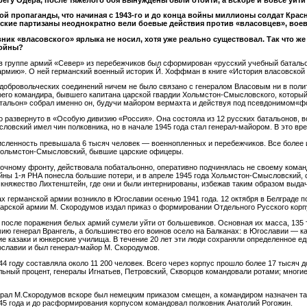
ой пропаганды, что начиная с 1943-го и до конца войны миллионы солдат Крас
йские партизаны неоднократно вели боевые действия против «власовцев», вое
ивник «власовского» ярлыка не носил, хотя уже реально существовал. Так что же 
войны?
, в группе армий «Север» из перебежчиков был сформирован «русский учебный батальо
мию». О ней германский военный историк Й. Хоффман в книге «История власовской 
 добровольческих соединений ничем не было связано с генералом Власовым ни в полит
оего командира, бывшего капитана царской гвардии Хольмстон-Смысловского, которы
тальон» собрал именно он, будучи майором вермахта и действуя под псевдонимом«ф
о развернуто в «Особую дивизию «Россия». Она состояла из 12 русских батальонов, в
ловский имел чин полковника, но в начале 1945 года стал генерал-майором. В это вр
исленность превышала 6 тысяч человек — военнопленных и перебежчиков. Все более
 Хольмстон-Смысловский, бывшие царские офицеры.
очному фронту, действовала побатальонно, оперативно подчинялась не своему коман
йны 1-я РНА понесла большие потери, и в апреле 1945 года Хольмстон-Смысловский, 
в княжество Лихтенштейн, где они и были интернированы, избежав таким образом выда
х германской армии возникло в Югославии осенью 1941 года. 12 октября в Белграде 
арской армии М. Скородумов издал приказ о формировании Отдельного Русского корп
 после поражения белых армий сумели уйти от большевиков. Основная их масса, 135 
рмию генерал Врангель, а большинство его воинов осело на Балканах: в Югославии — к
е казаки и юнкерские училища. В течение 20 лет эти люди сохраняли определенное е
славии и был генерал-майор М. Скородумов.
4 году составляла около 11 200 человек. Всего через корпус прошло более 17 тысяч
льный процент, генералы Игнатьев, Петровский, Скворцов командовали ротами; многи
ерал М.Скородумов вскоре был немецким приказом смещен, а командиром назначен так
945 года и до расформирования корпусом командовал полковник Анатолий Рогожин.