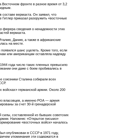
 Восточном фронте в разное время от 3,2
видным.
в составе вермахта. Он заявил, что
ве Гитлер приказал разоружить «восточные
о фюрера сведения о ненадежности этих
астей вермахта.
Италию, Данию, а также в африканские
лась на месте.
и появился шанс уцелеть. Кроме того, если
анам или американцам оставляла надежду
 1944 года число таких пленных превысило
ермании они даже с боем пробивались в
ые союзники Сталина собирали всех
ССР.
ых войсках» германской армии. Около 200
 из власовцев, а именно РОА — армия
ированы за счет 30-й гренадерской
й силы, составленной из бывших советских
 армии. Напомню: «Открытое письмо»
 формирование «восточных войск» началось
был опубликован в СССР в 1971 году,
 Причем упоминания эти содержатся в