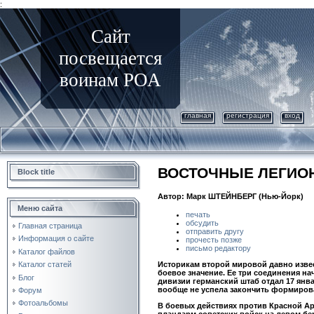
:
Сайт
посвещается
воинам РОА
главная
регистрация
вход
ВОСТОЧНЫЕ ЛЕГИО
Block title
Автор: Марк ШТЕЙНБЕРГ (Нью-Йорк)
Меню сайта
печать
обсудить
Главная страница
отправить другу
Информация о сайте
прочесть позже
письмо редактору
Каталог файлов
Историкам второй мировой давно извест
Каталог статей
боевое значение. Ее три соединения на
Блог
дивизии германский штаб отдал 17 янв
вообще не успела закончить формиров
Форум
Фотоальбомы
В боевых действиях против Красной Арм
плацдарм советских войск на левом бер