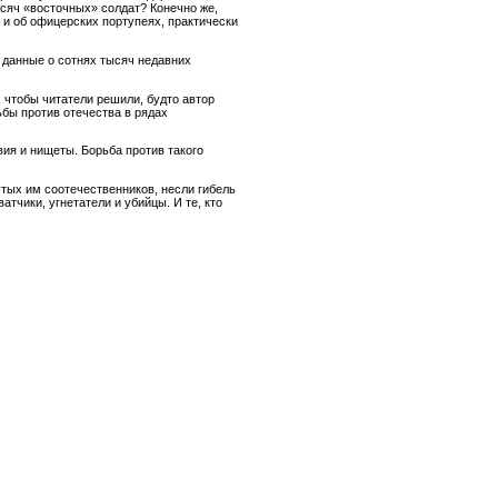
 тысяч «восточных» солдат? Конечно же,
, и об офицерских портупеях, практически
я данные о сотнях тысяч недавних
 чтобы читатели решили, будто автор
бы против отечества в рядах
ия и нищеты. Борьба против такого
тых им соотечественников, несли гибель
тчики, угнетатели и убийцы. И те, кто