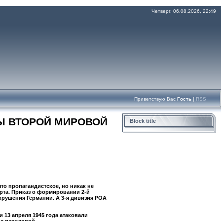
Четверг, 06.08.2026, 22:49
Приветствую Вас
Гость
|
RSS
Ы ВТОРОЙ МИРОВОЙ
Block title
то пропагандистское, но никак не
арта. Приказ о формировании 2-й
крушения Германии. А 3-я дивизия РОА
 13 апреля 1945 года атаковали
 с передовой.