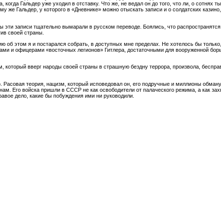
, когда Гальдер уже уходил в отставку. Что же, не ведал он до того, что ли, о сотнях
му же Гальдер, у которого в «Дневнике» можно отыскать записи и о солдатских казино
ры эти записи тщательно вымарали в русском переводе. Боялись, что распространятс
тив своей страны.
 об этом я и постарался собрать, в доступных мне пределах. Не хотелось бы только,
ами и офицерами «восточных легионов» Гитлера, достаточными для вооруженной борь
, который вверг народы своей страны в страшную бездну террора, произвола, бесправ
. Расовая теория, нацизм, который исповедовал он, его подручные и миллионы обману
м. Его войска пришли в СССР не как освободители от палаческого режима, а как захва
равое дело, какие бы побуждения ими ни руководили.