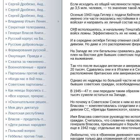
Если исходить из общей численности герм
Сергей Дробязко, Анд...
до 3,5 млн. человек, — то значение тако
Сергей Дробязко, Анд...
Осенью 1943 года Гитлер с подачи Кейтеля
Сергей Дробязко, Анд...
именно эти части оказались нестойкими в 
Владимир Ильич Ленин...
войска» и направить их личный состав на 
Секретная телеграмма...
ОКВ всполошилось, и начальнику Генштаб
Генерал Власов Книги...
войск ложны. Эффективность их не ниже, 
Русский корпус на Ба...
И в середине октября Гитлер отменил свой
дивизии. Но даже и это распоряжение фюре
Русские добровольцы ...
Формирования русской...
На Западе же эти батальоны сражались дале
плен на Востоке для бывших советских по
Оккупация. Правда и ...
на выживание.
Схватка за «жизненно...
Так что после высадки англичан и америка
Военнопленные – враги
20 тысяч. Сдавались они и в Италии и в С
Партизаны против кре...
расположение британских или американских
«Когда нас в бой пош...
Однако их надежды по большей части не о
бывших советских граждан, освобожденных
Советские партизаны:...
Как немцы боролись с...
В 1945—47 гг. они передали таким образом
тысяч сумели остаться на Западе.
«Все хорошо, прекрас...
«Окончательное решен...
Но почему в Советском Союзе к ним ко вс
Власова — комплектовалась солдатами и о
Меж двух диктатур
дивизии СС, «бригады Каминского», казач
Локотская республика
Имя Власова советское руководство испол
Власов – предатель-п...
граждан. Считалось, что словечко «власо
генерала Власова, призывающее к борьбе 
«Дети разных народов»
еще в 1942 году; отдельные же «восточные
Польский вопрос
Любопытно, что в «Военном дневнике» нача
Геббельс против Глав...
находим только два упоминания об этих во