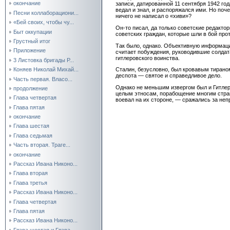
окончание
записи, датированной 11 сентября 1942 года
ведал и знал, и распоряжался ими. Но поче
Песни коллаборациони...
ничего не написал о «хиви»?
«Бей своих, чтобы чу...
Он-то писал, да только советские редакто
Быт оккупации
советских граждан, которые шли в бой про
Грустный итог
Так было, однако. Объективную информацию
Приложение
считает побуждения, руководившие солдат
гитлеровского воинства.
3 Листовка бригады Р...
Коняев Николай Михай...
Сталин, безусловно, был кровавым тираном
деспота — святое и справедливое дело.
Часть первая. Власо...
Однако не меньшим извергом был и Гитлер
продолжение
целым этносам, порабощение многим страна
Глава четвертая
воевал на их стороне, — сражались за неп
Глава пятая
окончание
Глава шестая
Глава седьмая
Часть вторая. Траге...
окончание
Рассказ Ивана Никоно...
Глава вторая
Глава третья
Рассказ Ивана Никоно...
Глава четвертая
Глава пятая
Рассказ Ивана Никоно...
Глава шестая и Глава...