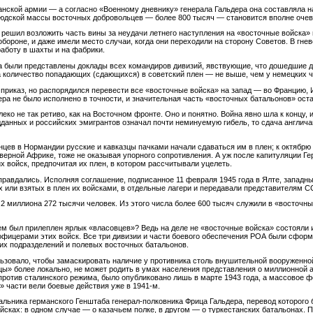
анской армии — а согласно «Военному дневнику» генерала Гальдера она составляла на
й людской массы восточных добровольцев — более 800 тысяч — становится вполне оче
 решил возложить часть вины за неудачи летнего наступления на «восточные войска» 
обороне, и даже имели место случаи, когда они переходили на сторону Советов. В гне
работу в шахты и на фабрики.
а были представлены доклады всех командиров дивизий, явствующие, что дошедшие д
а количество попадающих (сдающихся) в советский плен — не выше, чем у немецких ч
 приказ, но распорядился перевести все «восточные войска» на запад — во Францию, 
ра не было исполнено в точности, и значительная часть «восточных батальонов» оста
ко не так ретиво, как на Восточном фронте. Оно и понятно. Война явно шла к концу, 
дданных и российских эмигрантов означал почти неминуемую гибель, то сдача англич
нцев в Нормандии русские и кавказцы пачками начали сдаваться им в плен; к октябрю
еверной Африке, тоже не оказывая упорного сопротивления. А уж после капитуляции Г
 войск, предпочитая их плен, в котором рассчитывали уцелеть.
правдались. Исполняя соглашение, подписанное 11 февраля 1945 года в Ялте, западн
 или взятых в плен их войсками, в отдельные лагери и передавали представителям С
 2 миллиона 272 тысячи человек. Из этого числа более 600 тысяч служили в «восточн
ем был прилеплен ярлык «власовцев»? Ведь на деле не «восточные войска» состояли
фицерами этих войск. Все три дивизии и части боевого обеспечения РОА были сформ
ьих подразделений и полевых восточных батальонов.
ьзовало, чтобы замаскировать наличие у противника столь внушительной вооруженно
вцы» более локально, не может родить в умах населения представления о миллионной
против сталинского режима, было опубликовано лишь в марте 1943 года, а массовое
» части вели боевые действия уже в 1941-м.
льника германского Генштаба генерал-полковника Фрица Гальдера, перевод которого 
йсках: в одном случае — о казачьем полке, в другом — о туркестанских батальонах.