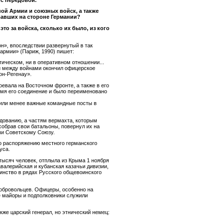
ной Армии и союзных войск, а также
вавших на стороне Германии?
это за войска, сколько их было, из кого
н», впоследствии развернутый в так
армии» (Париж, 1990) пишет:
ическом, ни в оперативном отношении...
й между войнами окончил офицерское
он-Регенау».
оевала на Восточном фронте, а также в его
емя его соединение и было переименовано
 или менее важные командные посты в
дованию, а частям вермахта, которым
собрав свои батальоны, повернул их на
чи Советскому Союзу.
по распоряжению местного германского
уса.
тысяч человек, отплыла из Крыма 1 ноября
авалерийская и кубанская казачьи дивизии,
динство в рядах Русского общевоинского
 добровольцев. Офицеры, особенно на
е майоры и подполковники служили
же царский генерал, но этнический немец: