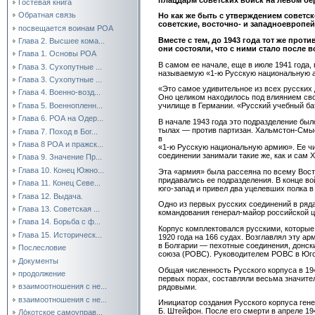
Гостевая книга
Обратная связь
Но как же быть с утверждением советск
советские, восточно- и западноевропе
посвещается воинам РОА
Вместе с тем, до 1943 года тот же прот
Глава 2. Высшее кома...
они состояли, что с ними стало после 
Глава 1. Основы РОА
В самом ее начале, еще в июле 1941 года
Глава 3. Сухопутные ...
называемую «1-ю Русскую национальную ар
Глава 3. Сухопутные ...
«Это самое удивительное из всех русских
Глава 4. Военно-возд...
Оно целиком находилось под влиянием св
Глава 5. Военнопленн...
училище в Германии. «Русский учебный ба
Глава 6. РОА на Одер...
В начале 1943 года это подразделение был
тылах — против партизан. Хальмстон-Смыс
Глава 7. Поход в Бог...
в
Глава 8 РОА и пражск...
«1-ю Русскую национальную армию». Ее ч
соединении занимали такие же, как и сам
Глава 9. Значение Пр...
Глава 10. Конец Южно...
Эта «армия» была рассеяна по всему Вост
придавались ее подразделения. В конце во
Глава 11. Конец Севе...
юго-запад и привел два уцелевших полка 
Глава 12. Выдача.
Одно из первых русских соединений в ряда
Глава 13. Советская ...
командования генерал-майор российской ц
Глава 14. Борьба с ф...
Корпус комплектовался русскими, которые
Глава 15. Историческ...
1920 года на 166 судах. Возглавлял эту а
в Болгарии — пехотные соединения, донски
Послесловие
союза (РОВС). Руководителем РОВС в Юго
Документы
Общая численность Русского корпуса в 194
продолжение
первых порах, составляли весьма значите
взаимоотношения с не...
рядовыми.
взаимоотношения с не...
Инициатор создания Русского корпуса ген
Б. Штейфон. После его смерти в апреле 1
Ло́котское самоуправ...