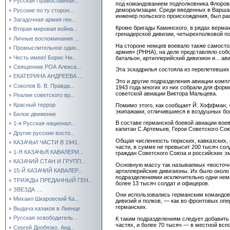
Русская Православная...
под командованием подполковника Флорова
деморализации. Среди введенных в Варшав
Русские по ту сторон...
инженер польского происхождения, был рас
Загадочная армия ген...
Кроме бригады Каминского, в рядах верма
Вторая мировая война...
гренадерской дивизии, четырехполковой по
Личные воспоминания ...
На стороне немцев воевало также самосто
Промыслительное один...
армия» (РННА), на деле представляло собо
Честь имею! Борис Ни...
батальон, артиллерийский дивизион и... ав
Священник РОА Алекса...
Эта эскадрилья состояла из перелетевших
ЕКАТЕРИНА АНДРЕЕВА ...
Это и другие подразделения авиации компл
Соколов Б. В. Правда...
1943 года многих из них собрали для фор
советской авиации Виктора Мальцева.
Реалии советского вр...
Красный террор
Помимо этого, как сообщает Й. Хоффман,
экипажами, отличившиеся в воздушных боя
Белое движение
В составе германской боевой авиации вое
1-я Русская национал...
капитан С.Артемьев, Герои Советского Сою
Другие русские восто...
Общая численность тюркских, кавказских,
КАЗАЧЬИ ЧАСТИ В 1941...
части, в сумме не превысит 200 тысяч сол
1-Я КАЗАЧЬЯ КАВАЛЕРИ...
граждан Советского Союза и российских э
КАЗАЧИЙ СТАН И ГРУПП...
Основную массу так называемых «восточн
15-Й КАЗАЧИЙ КАВАЛЕР...
артиллерийские дивизионы. Их было около 
подразделениями исключительно одни немц
ТРИЖДЫ ПРЕДАННЫЙ ГЕН...
более 13 тысяч солдат и офицеров.
ЗВЕЗДА ....
Они использовались германским командова
Михаил Шкаровский Ка...
дивизий и полков, — как во фронтовых опе
германских.
Выдача казаков в Лиенце
Русская освободитель...
К таким подразделениям следует добавить
частях, и более 70 тысяч — в местной всп
Сергей Дробязко, Анд...