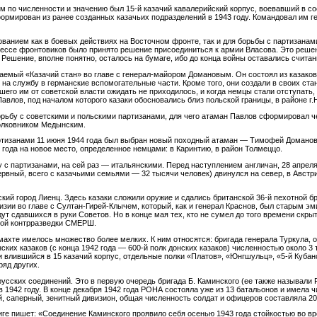
 по численности и значению был 15-й казачий кавалерийский корпус, воевавший в с
мирован из ранее созданных казачьих подразделений в 1943 году. Командовал им г
анием как в боевых действиях на Восточном фронте, так и для борьбы с партизанами
грессе фронтовиков было принято решение присоединиться к армии Власова. Это реш
Решение, вполне понятно, осталось на бумаге, ибо до конца войны оставались считан
емый «Казачий стан» во главе с генерал-майором Домановым. Он состоял из казаков 
на службу в германские вспомогательные части. Кроме того, они создали в своих ста
ошего им от советской власти ожидать не приходилось, и когда немцы стали отступать
авлов, под началом которого казаки обосновались близ польской границы, в районе г.
орьбу с советскими и польскими партизанами, для чего атаман Павлов сформировал ч
полковником Медынским.
артизанами 11 июня 1944 года был выбран новый походный атаман — Тимофей Доманов
 года на новое место, определенное немцами: в Каринтию, в район Толмеццо.
у с партизанами, на сей раз — итальянскими. Перед наступлением англичан, 28 апреля
зервный, всего с казачьими семьями — 32 тысячи человек) двинулся на север, в Австри
кий город Лиенц. Здесь казаки сложили оружие и сдались британской 36-й пехотной бр
изии во главе с Султан-Гирей-Клычем, который, как и генерал Краснов, был старым эми
ут сдавшихся в руки Советов. Но в конце мая тех, кто не сумел до того времени скры
ной контрразведки СМЕРШ.
махте имелось множество более мелких. К ним относятся: бригада генерала Туркула, 
нских казаков (с конца 1942 года — 600-й полк донских казаков) численностью около 3
 влившийся в 15 казачий корпус, отдельные полки «Платов», «Юнгшульц», «5-й Кубанс
ряд других.
усских соединений. Это в первую очередь бригада Б. Каминского (ее также называл
 1942 году. В конце декабря 1942 года РОНА состояла уже из 13 батальонов и имела чи
й, саперный, зенитный дивизион, общая численность солдат и офицеров составляла 20
 пишет: «Соединение Каминского проявило себя осенью 1943 года стойкостью во врем