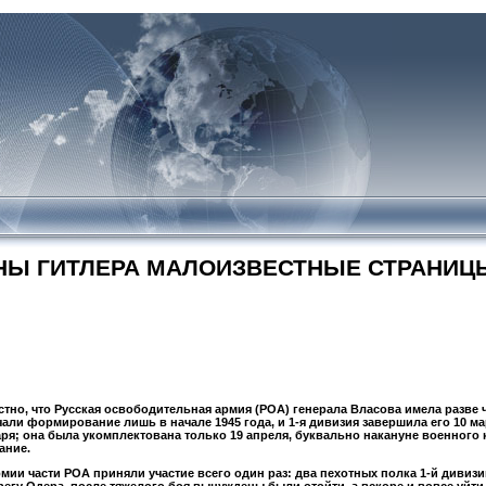
НЫ ГИТЛЕРА МАЛОИЗВЕСТНЫЕ СТРАНИЦ
но, что Русская освободительная армия (РОА) генерала Власова имела разве ч
чали формирование лишь в начале 1945 года, и 1-я дивизия завершила его 10 м
аря; она была укомплектована только 19 апреля, буквально накануне военного 
ание.
ии части РОА приняли участие всего один раз: два пехотных полка 1-й дивизии
егу Одера, после тяжелого боя вынуждены были отойти, а вскоре и вовсе уйти