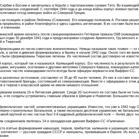
 Сербии и Боснии и заключалась в борьбе с партизанскими силами Тито. Во взаимоде
ртизанских соединений. С сентября 1944 года и до конца войны корпус воевал против
еспечивал отход немецких войск из Северной Греции.
а на позициях в районе Любляны (Словения). Его командир полковник А. Рогожин реш
 прорвались в район Клагенфурта и здесь сдались англичанам. В их составе было все
 и пленными.
манской армии началось после санкционированного Гитлером приказа ОКВ (командов
ыл отдан 30 декабря 1941 года и предусматривал создание Армянского, Грузинского и 
й и Тюркский.
бровольцами из числа советских военнопленных. Немцы называли таких «хиви» — от с
к, а затем и дивизия формировались в Крыму в начале 1942 года. Около того же вре
и были сформированы Тюркские легионы. Их численный состав достоверно не известе
орпус, который так и назывался: Калмыцкий корпус. Его численность в результате бо
цами, ингушами, осетинами и другими жителями Северного Кавказа, командовал капит
кавказских частях командирами почти всегда были офицеры вермахта или Ваффен-СС.
м различных источников, составляет от 35 до 45 тысяч человек. Из них в составе вл
отивотанковой бригады, состоявший из северокавказцев. Вместе с офицерами в этом 
в и тюрков к власовской армии не имели никакого отношения.
ермании воевала 15-я Литовская дивизия. Среди 20-тысячного ее состава были не толь
ь, и ее солдаты устремились главным образом в Швецию и Норвегию. Большинство из
бровольческих частей, укомплектованных украинцами. Известно, что уже в 1942 год
перно-строительных батальонов, а также несколько десятков украинских же батальоно
самой крупной из них частью был 3-й кадровый добровольческий полк — более двух ты
м соединением являлась 14-я гренадерская дивизия Ваффен-СС «Галичина».
сте взятые формирования кавказцев, тюрков, прибалтов, калмыков и украинцев соста
х контингент — русские граждане СССР и эмигранты, проживавшие в Европе. Их всех,
азаки.