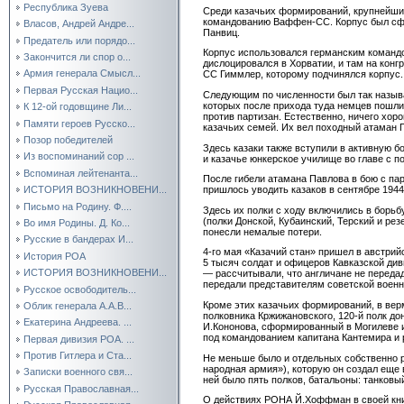
Республика Зуева
Среди казачьих формирований, крупнейшим
командованию Ваффен-СС. Корпус был сфор
Власов, Андрей Андре...
Панвиц.
Предатель или порядо...
Корпус использовался германским командов
Закончится ли спор о...
дислоцировался в Хорватии, и там на кон
Армия генерала Смысл...
СС Гиммлер, которому подчинялся корпус. 
Первая Русская Нацио...
Следующим по численности был так называ
которых после прихода туда немцев пошли 
К 12-ой годовщине Ли...
против партизан. Естественно, ничего хор
Памяти героев Русско...
казачьих семей. Их вел походный атаман П
Позор победителей
Здесь казаки также вступили в активную б
Из воспоминаний сор ...
и казачье юнкерское училище во главе с 
Вспоминая лейтенанта...
После гибели атамана Павлова в бою с п
ИСТОРИЯ ВОЗНИКНОВЕНИ...
пришлось уводить казаков в сентябре 1944
Письмо на Родину. Ф....
Здесь их полки с ходу включились в борьб
(полки Донской, Кубаинский, Терский и ре
Во имя Родины. Д. Ко...
понесли немалые потери.
Русские в бандерах И...
4-го мая «Казачий стан» пришел в австрийс
История РОА
5 тысяч солдат и офицеров Кавказской див
ИСТОРИЯ ВОЗНИКНОВЕНИ...
— рассчитывали, что англичане не передад
передали представителям советской воен
Русское освободитель...
Кроме этих казачьих формирований, в вер
Облик генерала А.А.В...
полковника Кржижановского, 120-й полк до
Екатерина Андреева. ...
И.Кононова, сформированный в Могилеве и
под командованием капитана Кантемира и 
Первая дивизия РОА. ...
Против Гитлера и Ста...
Не меньше было и отдельных собственно р
народная армия»), которую он создал еще в
Записки военного свя...
ней было пять полков, батальоны: танковы
Русская Православная...
О действиях РОНА Й.Хоффман в своей книге