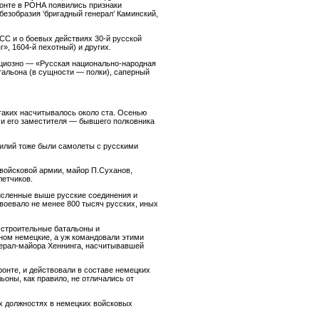
ронте в РОНА появились признаки
езобразия ‘бригадный генерал’ Каминский,
СС и о боевых действиях 30-й русской
», 1604-й пехотный) и других.
енциозно — «Русская национально-народная
тальона (в сущности — полки), саперный
 таких насчитывалось около ста. Осенью
 и его заместителя — бывшего полковника
илий тоже были самолеты с русскими
войсковой армии, майор П.Суханов,
летчиков.
численные выше русские соединения и
 воевало не менее 800 тысяч русских, иных
-строительные батальоны и
вном немецкие, а уж командовали этими
нерал-майора Хеннинга, насчитывавшей
онте, и действовали в составе немецких
ьоны, как правило, не отличались от
х должностях в немецких войсковых