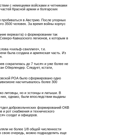
йствии с немецкими войсками и четниками
 частей Красной армии и болгарских
ил пробиваться в Австрию. После упорных
го 3500 человек. За время войны корпус
ание вермахта) о формировании так
Северо-Кавказского легионов, к которым в
лова «хильф-свиллиге», т.е.
мени была создана и армянская часть. Из
н.
ев сократилась до 7 тысяч и уже более не
ан Оберлендер. Следует, кстати,
асовской РОА было сформировано одно
дивизионе насчитывалось более 300
ко литовцы, но и эстонцы и латыши. В
 них, однако, были впоследствии выданы
у Отдел добровольческих формирований ОКВ
в и рот снабжения и технического
сяч солдат и офицеров.
вляли не более 1/8 общей численности
 в свою очередь, можно подразделить еще