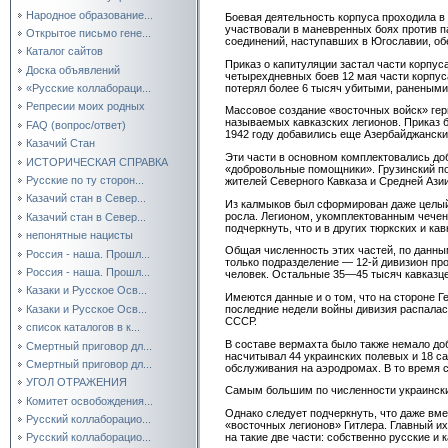
Народное образование...
Боевая деятельность корпуса проходила в
участвовали в маневренных боях против па
Открытое письмо гене...
соединений, наступавших в Югославии, об
Каталог сайтов
Приказ о капитуляции застал части корпус
Доска объявлений
четырехдневных боев 12 мая части корпуса
потерял более 6 тысяч убитыми, ранеными
«Русские коллабораци...
Репресии моих родных
Массовое создание «восточных войск» гер
называемых кавказских легионов. Приказ б
FAQ (вопрос/ответ)
1942 году добавились еще Азербайджански
Казачий Стан
Эти части в основном комплектовались до
ИСТОРИЧЕСКАЯ СПРАВКА
«добровольные помощники». Грузинский пол
Русские по ту сторон...
жителей Северного Кавказа и Средней Ази
Казачий стан в Север...
Из калмыков был сформирован даже целый к
росла. Легионом, укомплектованным чечен
Казачий стан в Север...
подчеркнуть, что и в других тюркских и 
непонятные нацисты
Общая численность этих частей, по данны
Россия - наша. Прошл...
только подразделение — 12-й дивизион пр
Россия - наша. Прошл...
человек. Остальные 35—45 тысяч кавказце
Казаки и Русское Осв...
Имеются данные и о том, что на стороне Г
Казаки и Русское Осв...
последние недели войны дивизия распалас
СССР.
список каталогов в к...
В составе вермахта было также немало до
Смертный приговор дл...
насчитывал 44 украинских полевых и 18 са
Смертный приговор дл...
обслуживания на аэродромах. В то время 
УГОЛ ОТРАЖЕНИЯ
Самым большим по численности украински
Комитет освобождения...
Однако следует подчеркнуть, что даже вме
Русский коллаборацио...
«восточных легионов» Гитлера. Главный и
на такие две части: собственно русские и к
Русский коллаборацио...