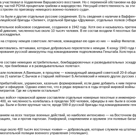
 участвовал в подавлении Варшавского восстания. Но с переменой обстановки на ф
у частей РОНА процветали грабежи и мародерство. Несущий ответственность за эти б
стрелян по приговору немецкого военно-полевого суда».
хта были и другие отдельные русские соединения. Есть сведения о наличии в Ваффен-
лицейской бригады «Зилинг», отдельной бригады «Дружина», отдельных полков («Варяг
ятельное войсковое соединение, созданное в 1942 году. Хотя оно и называлось прет
й дивизию, численностью около 10 тысяч человек. В ее состав входили 4 пехотных ба
иаэскадрилья.
 на сторону немцев советских летчиков, командовал ею один из них — майор Филатов.
ектовались летчиками, которые добровольно перелетели к немцам. К концу 1943 года
мирования русской авиагруппы под командованием подполковника Генштаба Холстерса
 «в составе немецких истребительных, бомбардировочных и разведывательных эскадр
х, при бомбежках и в разведывательных полетах».
вали полковник А.Ванюшин, в прошлом — командующий авиацией советской 20-й обще
за (!) капитан С.Бычков и старший лейтенант Б.Антилевский и немало других русских 
 прибалтийских, украинских, казачьих формирований, если даже добавить к ним пере
дат и офицеров. Однако известно, что в рядах вермахта в годы второй мировой войны
мигрантов. Где же служили остальные?
ых войск» германской армии составляли отдельные номерные пехотные и инженерно
400, их численность колебалась в пределах 500 человек, офицеры в них были в осно
ы. Были и более крупные части, вроде 599-й русской бригады под командованием ге
нием на всех театрах военных действий, но наиболее интенсивно — на Восточном фр
рациях, так и против партизан. Униформой, снаряжением и оружием эти полевые батал
 еще около 400 тысяч восточных «хиви» — добровольцев, которые служили на штатны
омогательной полиции военного управления («полицаи»).