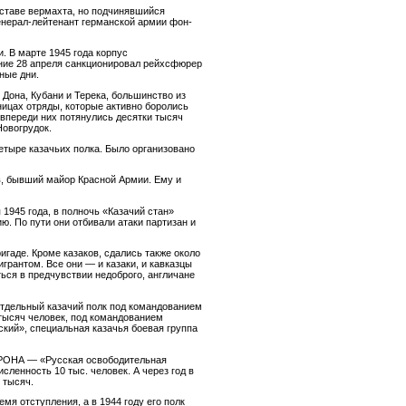
оставе вермахта, но подчинявшийся
енерал-лейтенант германской армии фон-
. В марте 1945 года корпус
ение 28 апреля санкционировал рейхсфюрер
ные дни.
Дона, Кубани и Терека, большинство из
ницах отряды, которые активно боролись
, впереди них потянулись десятки тысяч
Новогрудок.
етыре казачьих полка. Было организовано
, бывший майор Красной Армии. Ему и
 1945 года, в полночь «Казачий стан»
ю. По пути они отбивали атаки партизан и
игаде. Кроме казаков, сдались также около
грантом. Все они — и казаки, и кавказцы
ться в предчувствии недоброго, англичане
отдельный казачий полк под командованием
 тысяч человек, под командованием
кий», специальная казачья боевая группа
и РОНА — «Русская освободительная
сленность 10 тыс. человек. А через год в
 тысяч.
я отступления, а в 1944 году его полк