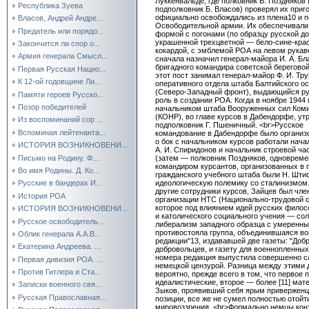
Луккенвальде, где полковник В. Поздняков
Республика Зуева
подполковник Б. Власов) проверял их приг
официально освобождались из плена10 и п
Власов, Андрей Андре...
Освободительной армии. Их обеспечивал
Предатель или порядо...
формой с погонами (по образцу русской д
украшенной трехцветной — бело-сине-кра
Закончится ли спор о...
кокардой, с эмблемой РОА на левом рукав
Армия генерала Смысл...
сначала назначил генерал-майора И. А. Б
бригадного командира советской береговой
Первая Русская Нацио...
этот пост занимал генерал-майор Ф. И. Тр
К 12-ой годовщине Ли...
оперативного отдела штаба Балтийского ос
(Северо-Западный фронт), выдающийся ру
Памяти героев Русско...
роль в создании РОА. Когда в ноябре 1944
Позор победителей
начальником штаба Вооруженных сил Коми
(КОНР), во главе курсов в Дабендорфе, ут
Из воспоминаний сор ...
подполковник Г. Пшеничный. <br>Русское
Вспоминая лейтенанта...
командование в Дабендорфе было организ
о бок с начальником курсов работали нача
ИСТОРИЯ ВОЗНИКНОВЕНИ...
А. И. Спиридонов и начальник строевой ча
Письмо на Родину. Ф....
(затем — полковник Поздняков, одноврем
командиром курсантов, организованных в 
Во имя Родины. Д. Ко...
гражданского учебного штаба были Н. Штиф
идеологическую полемику со сталинизмом.
Русские в бандерах И...
другие сотрудники курсов, Зайцев был чл
История РОА
организации НТС (Национально-трудовой с
которое под влиянием идей русских филос
ИСТОРИЯ ВОЗНИКНОВЕНИ...
и католического социального учения — со
Русское освободитель...
либерализм западного образца с умеренн
противостояла группа, объединившаяся вок
Облик генерала А.А.В...
редакции"13, издававшей две газеты: "До
Екатерина Андреева. ...
добровольцев, и газету для военнопленных
номера редакция выпустила совершенно с
Первая дивизия РОА. ...
немецкой цензурой. Разница между этими
Против Гитлера и Ста...
вероятно, прежде всего в том, что первое
идеалистические, второе — более [11] мат
Записки военного свя...
Зыков, проявивший себя ярым приверженц
Русская Православная...
позиции, все же не сумел полностью отойт
мировоззрения. <br>Формально немцы кон