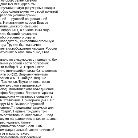
 (которого затем сменил
одность9 Все курсанты
олучали статус регулярных солдат
и обмундированием — серой полевой
ореволюционной армии),
сной — русской национальной
е. Начальником курсов Власов
лаговещенского, бывшего
 обороны11, а с июля 1943 года
ухин, бывший начальник
обого военного округа
ководитель, сыгравший огромную
 года Трухин был назначен
тета освобождения народов России
ративших былое значение, стал
овано по следующему принципу: бок
льник учебной части полковник
сти майор В. И. Стрельников
енно являвшийся также батальонным
пять рот)12. Видными членами
анов и А. Н. Зайцев, ведшие
 Так же как Трухин и некоторые
еном русской эмигрантской
оюз), политического объединения,
офов Бердяева, Лосского, Франка
лидаризма — пыталось соединить
ым этатизмом. Приверженцам НТС
руг М.А. Зыкова в "русской
броволец", предназначавшуюся для
 "Заря". Первые тридцать три
амостоятельно, остальные — под
 двумя направлениями заключалась,
 преследовало более
ериалистические цели. Сам
ем национальной, антисталинской
и от марксистского
тролировали всю учебную