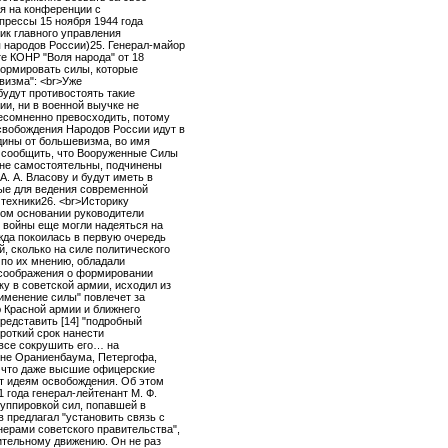
я на конференции с
прессы 15 ноября 1944 года
ник главного управления
 народов России)25. Генерал-майор
е КОНР "Воля народа" от 18
формировать силы, которые
изма": <br>Уже
будут противостоять такие
ии, ни в военной выучке не
несомненно превосходить, потому
вобождения Народов России идут в
дины от большевизма, во имя
о сообщить, что Вооруженные Силы
не самостоятельны, подчинены
. А. Власову и будут иметь в
ые для ведения современной
 техники26. <br>Историку
ком основании руководители
 войны еще могли надеяться на
ежда покоилась в первую очередь
, сколько на силе политического
 по их мнению, обладали
е соображения о формировании
у в советской армии, исходил из
рименение силы" повлечет за
 Красной армии и ближнего
представить [14] "подробный
ороткий срок нанести
овсе сокрушить его… на
оне Ораниенбаума, Петергофа,
, что даже высшие офицерские
т идеям освобождения. Об этом
1 года генерал-лейтенант М. Ф.
руппировкой сил, попавшей в
в предлагал "установить связь с
ерами советского правительства",
ительному движению. Он не раз