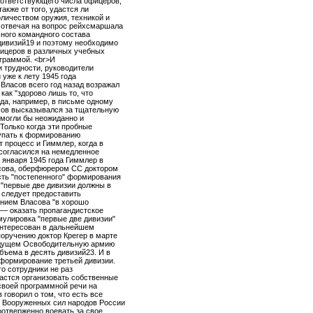
соответствующего числа офицеров,
акже от того, удастся ли
личеством оружия, техникой и
, отвечая на вопрос рейхсмаршала
чного командного состава
дивизий19 и поэтому необходимо
фицеров в различных учебных
ограммой. <br>И
ти трудности, руководители
уже к лету 1945 года
Власов всего год назад возражал
как "здорово лишь то, что
ода, например, в письме одному
ов высказывался за тщательную
 могли бы неожиданно и
"Только когда эти пробные
тупать к формированию
т процесс и Гиммлер, когда в
 согласился на немедленное
 января 1945 года Гиммлер в
асова, оберфюрером СС доктором
сть "постепенного" формирования
 "первые две дивизии должны в
м следует предоставить
анием Власова "в хорошо
 — оказать пропагандистское
мулировка "первые две дивизии"
интересован в дальнейшем
поручению доктор Крегер в марте
будущем Освободительную армию
бъема в десять дивизий23. И в
 формирование третьей дивизии.
го сотрудники не раз
дастся организовать собственные
своей программной речи на
говорил о том, что есть все
з Вооруженных сил народов России
отверженно воевать за свое