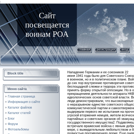
:
Сайт
посвещается
воинам РОА
главная
регистрация
вход
Нападение Германии и ее союзников 22
Block title
июня 1941 года было для Советского Союз
в военном, но и в политическом плане. Во
до сих пор внутренние противоречия совет
беспощадной слежки и террора эти противо
Меню сайта
принять форму открытой оппозиции. Но в 
прекращением деятельности аппарата НКВ
Главная страница
идеологических основ советской власти. 
люди демонстрировали, что высокопарные
Информация о сайте
о неразрывном единстве советского обще
Каталог файлов
коммунистической партии и самоотвержен
выдержали первого же испытания на прочн
Каталог статей
угрозой вторжения немцев, жители всячес
Блог
партийных и советских органов об эвакуац
государственного имущества2. Подавляю
Форум
встречало вражеские войска с явным добр
Фотоальбомы
мере, с выжидательным любопытством и б
полностью противоречило догме. Еще очев