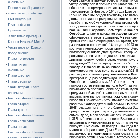
будет зависеть прежде всего от наличия 
окончание
унтер-офицеров и прочих специалистов, а т
Песни коллаборациони...
обеспечить формирования достаточным ко
транспортом. 2 февраля 1945 года Власов
«Бей своих, чтобы чу...
Геринга, был вынужден признать, что нали
достаточно для формирования всего пяти 
Быт оккупации
позаботиться об ускоренной подготовке о
Грустный итог
заведениях и на курсах с сокращенной пр
все же, как ни странно, несмотря на все э
Приложение
Освободительного движения рассчитывали 
3 Листовка бригады Р...
сформировать десять дивизий. А ведь сам 
против спешки в формировании армии, так 
Коняев Николай Михай...
развивается органично". 16 августа 1943 г
Часть первая. Власо...
крупному немецкому промышленнику Влас
подготовку сначала двух дивизий, которые
продолжение
решительно вступить в дело20. Он писал: 
Глава четвертая
дивизии покажут себя в деле, можно прис
следующих"*. Так же представлял себе это
Глава пятая
беседе с Власовым 16 сентября 1944 года
окончание
формирование трех пехотных дивизий21. 8
разговоре со своим представителем у Вл
Глава шестая
Крегером еще раз подчеркнул необходимо
Глава седьмая
Освободительной армии22. Он считал, что
полном составе выйти на поле боя", где и
Часть вторая. Траге...
возможность проявить себя под командов
окончание
продуманной акции", главная цель которой
воздействие на противника. Уже сама фор
Рассказ Ивана Никоно...
позволяет заключить, что Гиммлер был за
развитии Освободительной армии. По его 
Глава вторая
1945 года дал понять, что в ближайшем 
Глава третья
предполагается расширить до желаемого о
самом деле, в это время как раз началось
Рассказ Ивана Никоно...
[13] В публичных выступлениях Власов и е
Глава четвертая
высказывали уверенность в том, что им у
вооруженные силы. 18 ноября 1944 года в 
Глава пятая
митинге в берлинском Доме Европы Власов 
Рассказ Ивана Никоно...
возможности в кратчайший срок создать и
прекрасно обученную армию, готовую само
Глава шестая и Глава...