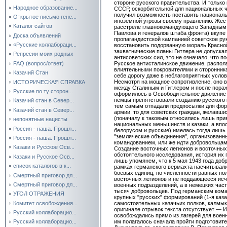
стороне русского правительства. И только
Народное образование...
СССР, оскорбительной для национальных ч
получил возможность поставить националь
Открытое письмо гене...
иноземной угрозы своему правлению. Жес
Каталог сайтов
расстреле главнокомандующего Западным 
Павлова и генералов штаба фронта) вкупе
Доска объявлений
пропагандистской кампанией советское ру
«Русские коллабораци...
восстановить подорванную мораль Красной
захватнические планы Гитлера не допуска
Репресии моих родных
антисоветских сил, это не означало, что п
FAQ (вопрос/ответ)
Русское антисталинское движение, распо
влиятельными покровителями и сторонника
Казачий Стан
себе дорогу даже в неблагоприятных услов
Несмотря на мощное сопротивление, оно вс
ИСТОРИЧЕСКАЯ СПРАВКА
между Сталиным и Гитлером и после пораж
Русские по ту сторон...
оформилось в Освободительное движение г
немцы препятствовали созданию русского 
Казачий стан в Север...
тем самым отпадали предпосылки для фор
Казачий стан в Север...
армии, то для советских граждан, желавш
(поначалу к таковым относились лишь при
непонятные нацисты
национальных меньшинств и казаки, а впо
Россия - наша. Прошл...
белорусом и русские) имелась тогда лишь 
"земляческие объединения", организован
Россия - наша. Прошл...
командованием, или же идти добровольцами
Казаки и Русское Осв...
Создание восточных легионов и восточных
обстоятельного исследования, история их
Казаки и Русское Осв...
лишь упомянем, что к 5 мая 1943 года доб
список каталогов в к...
рамках германского вермахта насчитывали
боевых единиц, по численности равных пол
Смертный приговор дл...
восточных легионов и не поддающееся ис
Смертный приговор дл...
военных подразделений, а в немецких част
тысяч добровольцев. Под германским ком
УГОЛ ОТРАЖЕНИЯ
крупных "русских" формирований (1-я каза
Комитет освобождения...
самостоятельных казачьих полков, калмыкс
оригинале отрывок текста отсутствует — И
Русский коллаборацио...
освобождались прямо из лагерей для вое
им полагалось сначала пройти подготовите
Русский коллаборацио...