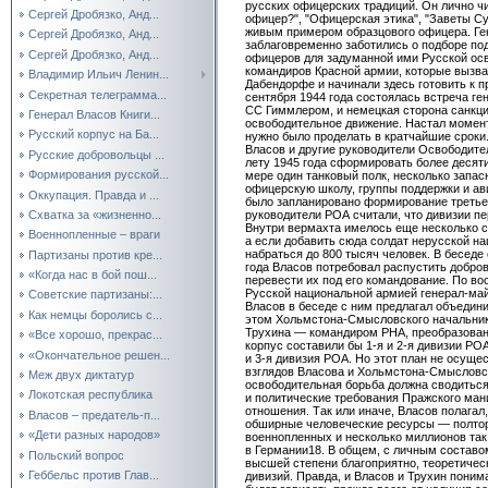
русских офицерских традиций. Он лично чи
Сергей Дробязко, Анд...
офицер?", "Офицерская этика", "Заветы Су
живым примером образцового офицера. Ге
Сергей Дробязко, Анд...
заблаговременно заботились о подборе п
Сергей Дробязко, Анд...
офицеров для задуманной ими Русской ос
командиров Красной армии, которые вызва
Владимир Ильич Ленин...
Дабендорфе и начинали здесь готовить к п
Секретная телеграмма...
сентября 1944 года состоялась встреча г
СС Гиммлером, и немецкая сторона санкц
Генерал Власов Книги...
освободительное движение. Настал момен
Русский корпус на Ба...
нужно было проделать в кратчайшие сроки
Власов и другие руководители Освободите
Русские добровольцы ...
лету 1945 года сформировать более десяти
Формирования русской...
мере один танковый полк, несколько запас
офицерскую школу, группы поддержки и ав
Оккупация. Правда и ...
было запланировано формирование третьей
Схватка за «жизненно...
руководители РОА считали, что дивизии п
Внутри вермахта имелось еще несколько с
Военнопленные – враги
а если добавить сюда солдат нерусской на
набраться до 800 тысяч человек. В беседе
Партизаны против кре...
года Власов потребовал распустить добро
«Когда нас в бой пош...
перевести их под его командование. По в
Русской национальной армией генерал-ма
Советские партизаны:...
Власов в беседе с ним предлагал объедин
Как немцы боролись с...
этом Хольмстона-Смысловского начальник
Трухина — командиром РНА, преобразован
«Все хорошо, прекрас...
корпус составили бы 1-я и 2-я дивизии РО
«Окончательное решен...
и 3-я дивизия РОА. Но этот план не осуще
взглядов Власова и Хольмстона-Смысловск
Меж двух диктатур
освободительная борьба должна сводитьс
Локотская республика
и политические требования Пражского ман
отношения. Так или иначе, Власов полагал
Власов – предатель-п...
обширные человеческие ресурсы — полтор
«Дети разных народов»
военнопленных и несколько миллионов та
в Германии18. В общем, с личным составом
Польский вопрос
высшей степени благоприятно, теоретическ
Геббельс против Глав...
дивизий. Правда, и Власов и Трухин пони