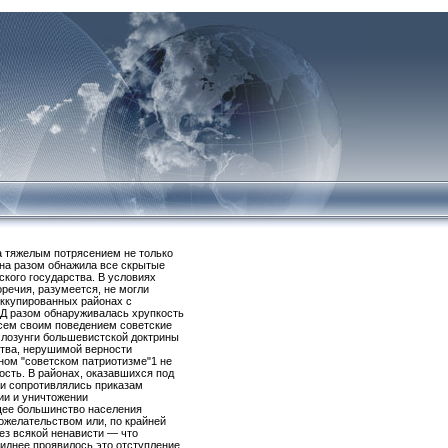
а тяжелым потрясением не только
йна разом обнажила все скрытые
ского государства. В условиях
речия, разумеется, не могли
оккупированных районах с
Д разом обнаруживалась хрупкость
Всем своим поведением советские
 лозунги большевистской доктрины
ства, нерушимой верности
ном "советском патриотизме"1 не
ость. В районах, оказавшихся под
ки сопротивлялись приказам
ии и уничтожении
щее большинство населения
ожелательством или, по крайней
ез всякой ненависти — что
иднее проявилось это отступление