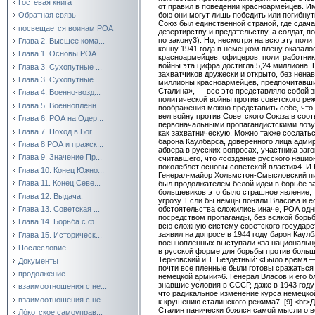
Гостевая книга
от правил в поведении красноармейцев. Им
бою они могут лишь победить или погибнут
Обратная связь
Союз был единственной страной, где сдача
посвещается воинам РОА
дезертирству и предательству, а солдат, 
по закону3). Но, несмотря на всю эту поли
Глава 2. Высшее кома...
концу 1941 года в немецком плену оказало
Глава 1. Основы РОА
красноармейцев, офицеров, политработнико
войны эта цифра достигла 5,24 миллиона.
Глава 3. Сухопутные ...
захватчиков дружески и открыто, без нена
Глава 3. Сухопутные ...
миллионы красноармейцев, предпочитавших
Сталина», — все это представляло собой 
Глава 4. Военно-возд...
политической войны против советского ре
Глава 5. Военнопленн...
воображения можно представить себе, что 
вел войну против Советского Союза в соо
Глава 6. РОА на Одер...
первоначальными пропагандистскими лозу
Глава 7. Поход в Бог...
как захватническую. Можно также сослатьс
барона Каулбарса, доверенного лица адми
Глава 8 РОА и пражск...
абвера в русских вопросах, участника заго
Глава 9. Значение Пр...
считавшего, что «создание русского нацио
поколеблет основы советской власти»4. И 
Глава 10. Конец Южно...
Генерал-майор Хольмстон-Смысловский пи
Глава 11. Конец Севе...
был продолжателем белой идеи в борьбе з
большевиков это было страшное явление,
Глава 12. Выдача.
угрозу. Если бы немцы поняли Власова и е
Глава 13. Советская ...
обстоятельства сложились иначе, РОА од
посредством пропаганды, без всякой борь
Глава 14. Борьба с ф...
всю сложную систему советского государст
заявил на допросе в 1944 году барон Каул
Глава 15. Историческ...
военнопленных выступали «за националь
Послесловие
в русской форме для борьбы против боль
Терновский и Т. Бездетный: «Было время 
Документы
почти все пленные были готовы сражаться
продолжение
немецкой армии»6. Генерал Власов и его 
знавшие условия в СССР, даже в 1943 году
взаимоотношения с не...
что радикальное изменение курса немецко
взаимоотношения с не...
к крушению сталинского режима7. [9] <br>
Сталин панически боялся самой мысли о 
Ло́котское самоуправ...