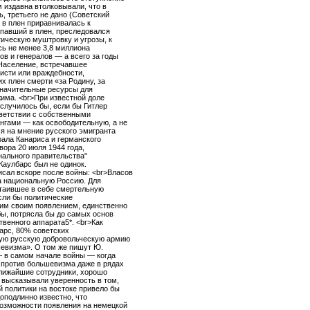
 издавна втолковывали, что в
ь, третьего не дано (Советский
 в плен приравнивалась к
попавший в плен, преследовался
тическую муштровку и угрозы, к
сь не менее 3,8 миллиона
в и генералов — а всего за годы
 Население, встречавшее
висти или враждебности,
 плен смерти «за Родину, за
значительные ресурсы для
жима. <br>При известной доле
случилось бы, если бы Гитлер
тветствии с собственными
нгами — как освободительную, а не
я на мнение русского эмигранта
рала Канариса и германского
вора 20 июля 1944 года,
нального правительства"
Каулбарс был не одинок.
сал вскоре после войны: <br>Власов
а национальную Россию. Для
 таившее в себе смертельную
сли бы политические
ним своим появлением, единственно
бы, потрясла бы до самых основ
венного аппарата5*. <br>Как
барс, 80% советских
ную русскую добровольческую армию
шевизма». О том же пишут Ю.
— в самом начале войны — когда
 против большевизма даже в рядах
ближайшие сотрудники, хорошо
 высказывали уверенность в том,
й политики на востоке привело бы
Доподлинно известно, что
возможности появления на немецкой