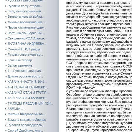
Русская Православная...
программу, однако на практике контроль э
Русские по ту сторон...
всеобъемлющим. Теоретическое обучение 
раздела: Германия; Россия и большевики;
Загадочная армия ген...
движение. Для немцев была важна лишь пер
Вторая мировая война...
никаких противоречий: русское руководств
необходимым ознакомить учащихся с истор
Личные воспоминания ...
только рейх активно сражался против боль
Русское освободительное движение получ
Промыслительное один...
военном и политическом отношении. Тем н
Честь имею! Борис Ни...
играла в обучении второстепенную роль, и
темам, связанным с русскими делами. Ве
Священник РОА Алекса...
разрабатывался персоналом дабендорфск
ЕКАТЕРИНА АНДРЕЕВА ...
ведущих членов Освободительного движени
предметы, как история русского народа и 
Соколов Б. В. Правда...
государственности, идеологическое подавл
Реалии советского вр...
советской власти, рабочий вопрос и стаха
интеллигенция и культура, семья, молодеж
Красный террор
СССР, борьба советской власти против на
Белое движение
советской власти, внешняя политика СССР
прошлом и настоящем. В третьем разделе 
1-я Русская национал...
освободительного движения в духе Смолен
Другие русские восто...
Отдельные темы подробно обсуждались на 
слушатели располагали также печатными 
КАЗАЧЬИ ЧАСТИ В 1941...
пропагандиста" (публикуемой " Издательс
1-Я КАЗАЧЬЯ КАВАЛЕРИ...
РОА"). <br>Наряду
с усилиями по обучению квалифицированн
КАЗАЧИЙ СТАН И ГРУПП...
Освободительного движения в добровольче
15-Й КАЗАЧИЙ КАВАЛЕР...
военнопленных большое внимание уделял
русского офицерского корпуса. Еще генер
ТРИЖДЫ ПРЕДАННЫЙ ГЕН...
распоряжение о разработке воинского уст
Благовещенского генерал-майором Трухин
ЗВЕЗДА ....
приобрели строго военный характер. Была
Михаил Шкаровский Ка...
квалификационная комиссия по определен
разрабатывались условия повышения в чи
Выдача казаков в Лиенце
[11] занимала строевая подготовка, курса
Русская освободитель...
дисциплине и были обязаны совершенство
Генерал-майор Трухин придавал особое з
Сергей Дробязко, Анд...