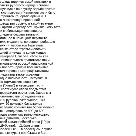
 вследствие немецкой политики в
увств русского народа, Сталин
ную идею на службу борьбе против
ткими мерами (напомним хотя бы о
фронтом генерала армии Д. Г.
 с ловко инсценированной
ководство сумело в какой-то мере
 армии и преодолеть кризис. <br>Хотя
ли мобилизации потенциала
оследние бездействовали.
лагавшее в немецком вермахте
ми, медленно, но верно пробивало
иях гитлеровской Германии.
е же стало "третьей силой"8
ений и неудач в конце концов
енерала Власова. <br>Так как
национального правительства и
мирования русской национальной
их воевать против большевизма
вилегированные представители
следствии также украинцы,
одна возможность: вступать в
ные германским военным
 ("хиви") в немецкие части.
 частей уже стало предметом
 продолжает изучаться. Здесь мы
ровольческие объединения в
 90 русских батальонов, 140
ку, 90 полевых батальонов
числению количество более мелких
ях находилось от 400 до 600
андованием состояло несколько
чья дивизия, несколько
кий кавалерийский полк) [10] [в
.Дубрава]. ...Добровольцы
ннопленных — в последнем случае
льные курсы при Сталаге За в