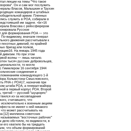
тал лекции на темы "Что такое
ворова". Он и сам мог послужить
нералы Власов, Малышкин и Трухин
одходящих командиров и штабных
вободительной армии. Пленных
лись служить в РОА, собирали в
редстоявшей им задаче. <br>16
енерала Власова с рейхсфюрером
ионировала Русское
т для формирования РОА — это
. По-видимому, вначале генерал
льного движения рассчитывали к
 пехотных дивизий, по крайней
ных бригад или полков,
иацию16. На январь 1945 года
 дивизии. Но при этом
ервой волны — лишь начало.
отен тысяч русских добровольцев,
циональности, то могло
 с Гиммлером 16 сентября 1944
вольческие соединения и
оспоминаниям командующего 1-й
йора Хольмстона-Смысловского,
ить РНА с РОА17, назначив при
ом штаба РОА, а генерал-майора
ной в первый корпус РОА. Второй
А, третий — русский "шуцкорпс"
ствился из-за несовпадения
ого, считавшего, что
я исключительно к военным акциям
ифеста не имеют к ней никакого
, что может рассчитывать на
а [12] миллиона советских
к называемых "восточных рабочих"
 дело обстояло, по видимости, в
и его хватило бы на тридцать
мали, что объем формирований