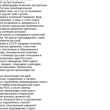
тот не был полным и
в Дабендорфе включало три крупных
 Русское освободительное
вая тема, но и тут не возникало
о курсов тоже считало
ией и политикой Германии. Ведь
шевизма, и лишь в этой стране
ило возможность оформиться в
е менее германская проблематика
 главное внимание уделялось
сь учебный материал
ой школы и утверждался комиссией
я. На курсах преподавались такие
развитие русской
ение в СССР, аграрная политика
новское движение, советская
ь, воспитание и образование в
рода, экономическая политика
 и немецко-русские отношения в
излагались идеи Русского
ского обращения 1943 года14.
лекциях, семинарах и докладах,
материалами "Библиотеки
твом курсов пропагандистов
ых пропагандистов идей
ских соединениях и лагерях
ось проблемам формирования нового
ал-майор Благовещенский отдал
ава РОА, а после замены
ым пропагандистские курсы
 организована специальная
ию военных должностей,
не. Большое место в расписании
нты подчинялись строгой
вать свои военные навыки15.
начение возрождению старых