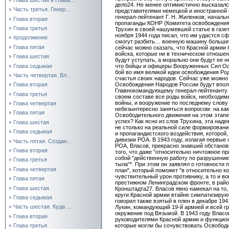
дело24. Не менее оптимистично высказалс
Часть третья. Генер...
представителями немецкой и иностранной 
генерал-лейтенант Г. Н. Жиленков, началь
Глава вторая
пропаганды КОНР (Комитета освобождения
Глава третья
Трухин в своей нашумевшей статье в газет
ноября 1944 года писал, что им удастся с
продолжение
смогут разбить… военную машину большев
Глава пятая
сейчас можно сказать, что Красной армии 
войска, которые ни в техническом отношен
Глава шестая
будут уступать, а морально они будут ее 
Глава седьмая
что бойцы и офицеры Вооруженных Сил Ос
бой во имя великой идеи освобождения Ро
Часть четвертая. Вл...
счастья своих народов. Сейчас уже можн
Освобождения Народов России будут впол
Глава вторая
Главнокомандующему генерал-лейтенанту А
Глава третья
своем составе все роды войск, необходим
войны, и вооружение по последнему слову
Глава четвертая
небезынтересно заняться вопросом: на ка
Глава пятая
Освободительного движения на этом этапе
успех? Как ясно из слов Трухина, эта над
Глава шестая
не столько на реальной силе формирований
Глава седьмая
и пропагандистского воздействия, которой,
дивизии РОА. В 1943 году, излагая первы
Часть пятая. Создан...
РОА, Власов, прекрасно знавший обстановк
Глава вторая
того, что даже "относительно ничтожное п
собой "действенную работу по разрушению
Глава третья
тыла"*. При этом он заявлял о готовности 
Глава четвертая
план", который поможет "в относительно к
чувствительный урон противнику, а то и в
Глава пятая
престижном Ленинградском фронте, в рай
Глава шестая
Кронштадта27. Власов явно намекал на то
круги Красной армии втайне симпатизирую
Глава седьмая
говорил также взятый в плен в декабре 194
Часть шестая. Куда ...
Лукин, командующий 19-й армией и всей г
окружение под Вязьмой. В 1943 году Власо
Глава вторая
руководителями Красной армии и функцион
которые могли бы сочувствовать Освобод
Глава третья