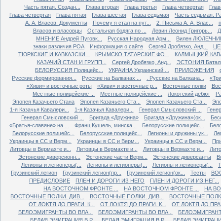
Часть пятая. Создан...
Глава вторая
Глава третья
Глава четвертая
Глав
Глава четвертая
Глава пятая
Глава шестая
Глава седьмая
Часть седьмая. Ра
А. А. Власов. Документы
Почему я стал на пут...
2. Письма А. А. Влас...
Власов и власовцы
Остальная бодяга по ...
Левин Леонид Григорь...
Д
МНЕНИЕ Андрей Пуговк...
Русская Народная Арм...
Вилен ЛЮЛЕЧНИК 
знаки различия РОА
Информация о сайте
Сергей Дробязко, Анд...
ЦЕ
ТЮРКСКИЕ И КАВКАЗСКИ...
КРЫМСКО ТАТАРСКИЕ ФО...
КАЛМЫЦКИЙ КАВА
КАЗАЧИЙ СТАН И ГРУПП...
Сергей Дробязко, Анд...
ЭСТОНИЯ Баталь
БЕЛОРУССИЯ Полицейс...
УКРАИНА Украинский ...
ПРИЛОЖЕНИЯ
Русские формирования...
Русские на Балканах ...
. Русские на Балкана...
«Три
«Хиви» и восточные роты
«Хиви» и восточные р...
Восточные полки
Вос
Местные полицейские ...
Местные полицейские ...
Локотский дебют
Ра
Эпопея Казачьего Стана
Эпопея Казачьего Ста...
Эпопея Казачьего Ста...
Эпо
1-я Казачья Кавалери...
1-я Казачья Кавалери...
Генерал Смысловский ...
Генер
Генерал Смысловский ...
Бригада «Дружина»
Бригада «Дружина»(ок...
Бес
«Братья-славяне» на ...
Франц Кушель, минска...
Белорусские полицейс...
Бело
Белорусские полицейс...
Белорусские полицейс...
Легионы и дружины ук...
Ле
Украинцы в СС и Верм...
Украинцы в СС и Верм...
Украинцы в СС и Верм...
При
Литовцы в Вермахте и...
Литовцы в Вермахте и...
Литовцы в Вермахте и...
Лито
Эстонские диверсионн...
Эстонские части Верм...
Эстонские диверсанты
В
Легионы и легионеры(...
Легионы и легионеры(...
Легионы и легионеры(...
Т
Грузинский легион
Грузинский легион(пр...
Грузинский легион(ок...
Тесты
ВО
ПРЕДИСЛОВИЕ
ПЛЕН И ДОРОГИ ИЗ НЕГО
ПЛЕН И ДОРОГИ ИЗ НЕГ...
НА ВОСТОЧНОМ ФРОНТЕ ...
НА ВОСТОЧНОМ ФРОНТЕ ...
НА ВО
ВОСТОЧНЫЕ ПОЛКИ. ДИВ...
ВОСТОЧНЫЕ ПОЛКИ. ДИВ...
ВОСТОЧНЫЕ ПОЛКИ.
ОТ ЛОКТЯ ДО ПРАГИ. К...
ОТ ЛОКТЯ ДО ПРАГИ. К...
ОТ ЛОКТЯ ДО ПРАГИ
БЕЛОЭМИГРАНТЫ ВО ВЛА...
БЕЛОЭМИГРАНТЫ ВО ВЛА...
БЕЛОЭМИГРАНТЫ
БЕЛАЯ ЭМИГРАЦИЯ В Р...
БЕЛАЯ ЭМИГРАЦИЯ В Р...
БЕЛАЯ ЭМИГРАЦИЯ 