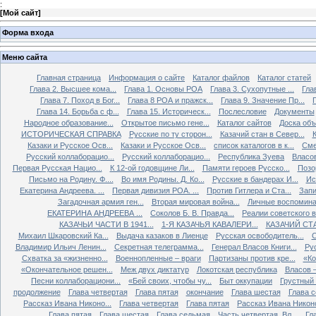
:
[
Мой сайт
]
Форма входа
Меню сайта
Главная страница
Информация о сайте
Каталог файлов
Каталог статей
Глава 2. Высшее кома...
Глава 1. Основы РОА
Глава 3. Сухопутные ...
Гла
Глава 7. Поход в Бог...
Глава 8 РОА и пражск...
Глава 9. Значение Пр...
Глава 14. Борьба с ф...
Глава 15. Историческ...
Послесловие
Документы
Народное образование...
Открытое письмо гене...
Каталог сайтов
Доска об
ИСТОРИЧЕСКАЯ СПРАВКА
Русские по ту сторон...
Казачий стан в Север...
К
Казаки и Русское Осв...
Казаки и Русское Осв...
список каталогов в к...
Сме
Русский коллаборацио...
Русский коллаборацио...
Республика Зуева
Власов
Первая Русская Нацио...
К 12-ой годовщине Ли...
Памяти героев Русско...
Позо
Письмо на Родину. Ф....
Во имя Родины. Д. Ко...
Русские в бандерах И...
Ис
Екатерина Андреева. ...
Первая дивизия РОА. ...
Против Гитлера и Ста...
Запи
Загадочная армия ген...
Вторая мировая война...
Личные воспоминан
ЕКАТЕРИНА АНДРЕЕВА ...
Соколов Б. В. Правда...
Реалии советского вр
КАЗАЧЬИ ЧАСТИ В 1941...
1-Я КАЗАЧЬЯ КАВАЛЕРИ...
КАЗАЧИЙ СТА
Михаил Шкаровский Ка...
Выдача казаков в Лиенце
Русская освободитель...
С
Владимир Ильич Ленин...
Секретная телеграмма...
Генерал Власов Книги...
Рус
Схватка за «жизненно...
Военнопленные – враги
Партизаны против кре...
«Ко
«Окончательное решен...
Меж двух диктатур
Локотская республика
Власов –
Песни коллаборациони...
«Бей своих, чтобы чу...
Быт оккупации
Грустный 
продолжение
Глава четвертая
Глава пятая
окончание
Глава шестая
Глава 
Рассказ Ивана Никоно...
Глава четвертая
Глава пятая
Рассказ Ивана Никоно
Глава пятая
Глава шестая
Глава седьмая
Часть четвертая. Вл...
Гл