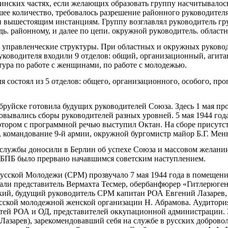
инских частях, если желающих образовать группу насчитывалось
шее количество, требовалось разрешение районного руководител
 вышестоящим инстанциям. Группу возглавлял руководитель гр
дь. районному, и далее по цепи. окружной руководитель. областн
ы управленческие структуры. При областных и окружных руково
руководителя входили 9 отделов: общий, организационный, агит
ура по работе с женщинами, по работе с молодежью.
 состоял из 5 отделов: общего, организационного, особого, пр
руйске готовила будущих руководителей Союза. Здесь 1 мая пр
зовывались сборы руководителей разных уровней. 5 мая 1944 го
тором с программной речью выступил Октан. На сборе присутс
командование 9-й армии, окружной бургомистр майор Б.Г. Мен
службы доносили в Берлин об успехе Союза и массовом желании 
СБПБ было прервано начавшимся советским наступлением.
усской Молодежи (СРМ) прозвучало 7 мая 1944 года в помещен
али представитель Вермахта Тесмер, обербанфюрер «Гитлерюге
ский, будущий руководитель СРМ капитан РОА Евгений Лазарев
усской молодежной женской организации Н. Абрамова. Аудитория
тей РОА и ОД, представителей оккупационной администрации. З
Лазарев), зарекомендовавший себя на службе в русских добровол