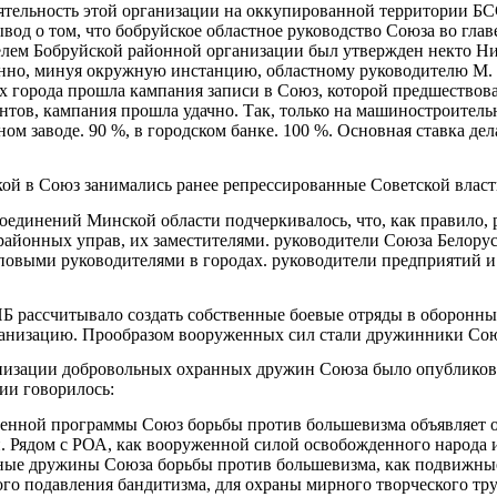
 деятельность этой организации на оккупированной территории Б
ывод о том, что бобруйское областное руководство Союза во гла
лем Бобруйской районной организации был утвержден некто Н
но, минуя окружную инстанцию, областному руководителю М. Ок
города прошла кампания записи в Союз, которой предшествова
нтов, кампания прошла удачно. Так, только на машиностроитель
м заводе. 90 %, в городском банке. 100 %. Основная ставка дела
вкой в Союз занимались ранее репрессированные Советской влас
соединений Минской области подчеркивалось, что, как правило
районных управ, их заместителями. руководители Союза Белор
выми руководителями в городах. руководители предприятий и 
Б рассчитывало создать собственные боевые отряды в оборонны
ганизацию. Прообразом вооруженных сил стали дружинники Сою
низации добровольных охранных дружин Союза было опубликова
нии говорилось:
енной программы Союз борьбы против большевизма объявляет 
Рядом с РОА, как вооруженной силой освобожденного народа и
нные дружины Союза борьбы против большевизма, как подвижные
ого подавления бандитизма, для охраны мирного творческого тру