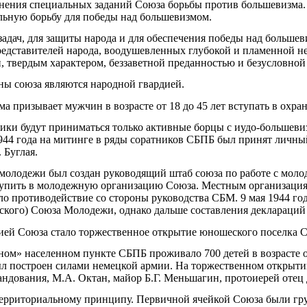
лнения специальных заданий Союза борьбы против большевизма
льную борьбу для победы над большевизмом.
адач, для защиты народа и для обеспечения победы над больше
едставителей народа, воодушевленных глубокой и пламенной н
 твердым характером, беззаветной преданностью и безусловной
ы союза являются народной гвардией.
а призывает мужчин в возрасте от 18 до 45 лет вступать в охр
ники будут приниматься только активные борцы с иудо-большев
944 года на митинге в ряды соратников СБПБ был принят личный
 Буглая.
 молодежи был создан руководящий штаб союза по работе с моло
вступить в молодежную организацию Союза. Местным организаци
ло противодействие со стороны руководства СБМ. 9 мая 1944 го
ского) Союза Молодежи, однако дальше составления деклараций 
ией Союза стало торжественное открытие юношеского поселка 
ом» населенном пункте СБПБ проживало 700 детей в возрасте от 
ыл построен силами немецкой армии. На торжественном открыти
андования, М.А. Октан, майор Б.Г. Меньшагин, протоиерей отец
ерриториальному принципу. Первичной ячейкой Союза были гру