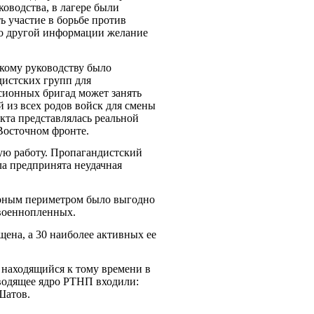
ководства, в лагере были
 участие в борьбе против
 По другой информации желание
кому руководству было
истских групп для
сионных бригад может занять
 из всех родов войск для смены
кта представлялась реальной
Восточном фронте.
ую работу. Пропагандистский
ла предпринята неудачная
ерным периметром было выгодно
 военнопленных.
ена, а 30 наиболее активных ее
 находящийся к тому времени в
оводящее ядро РТНП входили:
Шатов.