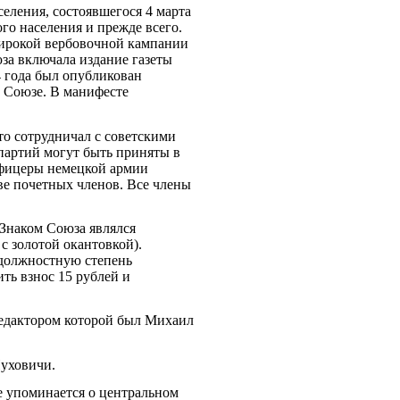
еления, состоявшегося 4 марта
го населения и прежде всего.
широкой вербовочной кампании
за включала издание газеты
4 года был опубликован
 Союзе. В манифесте
то сотрудничал с советскими
артий могут быть приняты в
офицеры немецкой армии
ве почетных членов. Все члены
 Знаком Союза являлся
с золотой окантовкой).
 должностную степень
ть взнос 15 рублей и
 редактором которой был Михаил
Пуховичи.
е упоминается о центральном