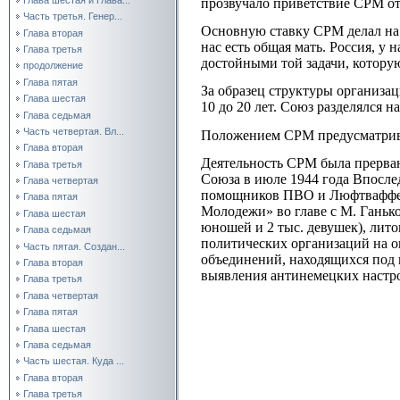
прозвучало приветствие СРМ от
Часть третья. Генер...
Основную ставку СРМ делал на 
Глава вторая
нас есть общая мать. Россия, у
Глава третья
достойными той задачи, которую
продолжение
Глава пятая
За образец структуры организа
Глава шестая
10 до 20 лет. Союз разделялся н
Глава седьмая
Часть четвертая. Вл...
Положением СРМ предусматрива
Глава вторая
Деятельность СРМ была прерван
Глава третья
Союза в июле 1944 года Впосле
Глава четвертая
помощников ПВО и Люфтваффе г
Глава пятая
Молодежи» во главе с М. Ганько
Глава шестая
юношей и 2 тыс. девушек), ли
Глава седьмая
политических организаций на о
Часть пятая. Создан...
объединений, находящихся под 
Глава вторая
выявления антинемецких настро
Глава третья
Глава четвертая
Глава пятая
Глава шестая
Глава седьмая
Часть шестая. Куда ...
Глава вторая
Глава третья