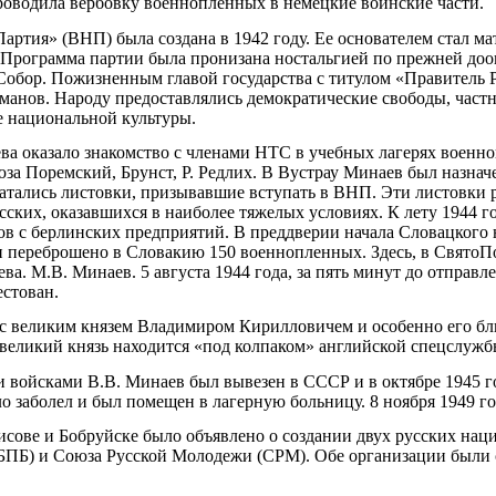
оводила вербовку военнопленных в немецкие воинские части.
ртия» (ВНП) была создана в 1942 году. Ее основателем стал ма
Программа партии была пронизана ностальгией по прежней доок
Собор. Пожизненным главой государства с титулом «Правитель 
анов. Народу предоставлялись демократические свободы, частн
е национальной культуры.
ва оказало знакомство с членами НТС в учебных лагерях военн
юза Поремский, Брунст, Р. Редлих. В Вустрау Минаев был назна
атались листовки, призывавшие вступать в ВНП. Эти листовки 
ских, оказавшихся в наиболее тяжелых условиях. К лету 1944 г
ров с берлинских предприятий. В преддверии начала Словацкого
 переброшено в Словакию 150 военнопленных. Здесь, в СвятоП
ва. М.В. Минаев. 5 августа 1944 года, за пять минут до отправл
естован.
и с великим князем Владимиром Кирилловичем и особенно его бл
 великий князь находится «под колпаком» английской спецслужб
 войсками В.В. Минаев был вывезен в СССР и в октябре 1945 г
о заболел и был помещен в лагерную больницу. 8 ноября 1949 го
рисове и Бобруйске было объявлено о создании двух русских на
БПБ) и Союза Русской Молодежи (СРМ). Обе организации были 