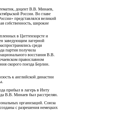
тематик, доцент В.В. Минаев,
тябрьской России. Во главе
России» представлялся великий
ая собственность, широкие
опленных в Циттенхорсте и
чен заведующим лагерной
распространялись среди
ода партия получила
 национального восстания В.В.
очаевском православном
ения скорого поезда Берлин.
изость к английской династии
ы.
ода прибыл в лагерь в Инту
да В.В. Минаев был расстрелян.
циональных организаций. Союза
созданы с разрешения немецких