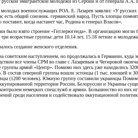
 русской эмигрантской молодежи из Сербии и от генерала А.А. 
молодых военнослужащих РОА. Е. Лазарев заявлял: «У русских е
 нас есть общий союзник. германский народ. Пусть хлопцы помнят
 поставит, когда настанет час, Родина и генерал Власов».
ции было взято строение «Гитлерюгенда». В организацию могли
а три возрастные группы: дети 10.14 лет, 15.18 летние и молодежь
лось создание женского отделения.
а советским наступлением, но продолжалась в Германии, куда 
дствии все члены СРМ во главе с Лазаревым и Чегировой оконча
руппы армий «Центр». Помимо них здесь уже находились 3200
. В состав северной группы вошли эстонцы (1 тыс. юношей и 30
товцы (1200 человек). Южную группу составили украинцы Пом
ккупированной территории России, Белоруссии и Украины суще
контролем немецких спецслужб и армии. Большинство из них иг
ений среди населения и содействовало оккупационной политик