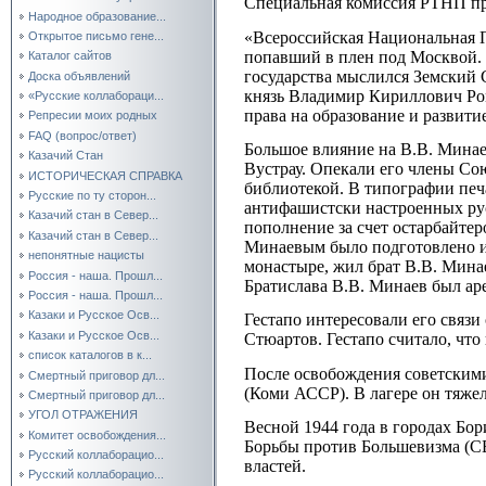
Специальная комиссия РТНП пр
Народное образование...
«Всероссийская Национальная Па
Открытое письмо гене...
попавший в плен под Москвой. 
Каталог сайтов
государства мыслился Земский 
Доска объявлений
князь Владимир Кириллович Ром
«Русские коллабораци...
права на образование и развити
Репресии моих родных
FAQ (вопрос/ответ)
Большое влияние на В.В. Минае
Казачий Стан
Вустрау. Опекали его члены Со
ИСТОРИЧЕСКАЯ СПРАВКА
библиотекой. В типографии печ
Русские по ту сторон...
антифашистски настроенных рус
Казачий стан в Север...
пополнение за счет остарбайте
Казачий стан в Север...
Минаевым было подготовлено и
непонятные нацисты
монастыре, жил брат В.В. Минае
Россия - наша. Прошл...
Братислава В.В. Минаев был ар
Россия - наша. Прошл...
Казаки и Русское Осв...
Гестапо интересовали его связ
Казаки и Русское Осв...
Стюартов. Гестапо считало, что
список каталогов в к...
После освобождения советскими
Смертный приговор дл...
(Коми АССР). В лагере он тяжел
Смертный приговор дл...
УГОЛ ОТРАЖЕНИЯ
Весной 1944 года в городах Бо
Комитет освобождения...
Борьбы против Большевизма (С
Русский коллаборацио...
властей.
Русский коллаборацио...