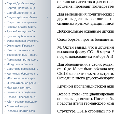
сталинских агентов и для испо
Сергей Дробязко, Анд...
дружины проводят последовате
Сергей Дробязко, Анд...
Сергей Дробязко, Анд...
Для выполнения политических з
Владимир Ильич Ленин...
дружины должны состоять из пр
Секретная телеграмма...
спаянных крепкой дисциплиной,
Генерал Власов Книги...
Добровольные охранные дружин
Русский корпус на Ба...
Русские добровольцы ...
Союз борьбы против большевизм
Формирования русской...
Оккупация. Правда и ...
М. Октан заявил, что в дружин
Схватка за «жизненно...
выдавали форму СС. 18 марта 1
Военнопленные – враги
под командованием майора А.И.
Партизаны против кре...
Для объединения в своих рядах
«Когда нас в бой пош...
от 10 до 18 лет была обязана 
Советские партизаны:...
СБПБ коллективно, что встрети
Как немцы боролись с...
Объединенного (русско-белорус
«Все хорошо, прекрас...
«Окончательное решен...
Крупной пропагандистской акц
Меж двух диктатур
Локотская республика
Всего в этом «специализированн
Власов – предатель-п...
остальные девочки). Поселок б
«Дети разных народов»
представители германского ком
Польский вопрос
Структура СБПБ строилась по т
Геббельс против Глав...