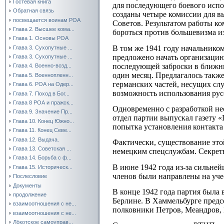
Гостевая книга
для последующего боевого испол
Обратная связь
созданы четыре комиссии для в
посвещается воинам РОА
Советов. Результатом работы к
Глава 2. Высшее кома...
бороться против большевизма и
Глава 1. Основы РОА
В том же 1941 году начальнико
Глава 3. Сухопутные ...
предложено начать организаци
Глава 3. Сухопутные ...
последующей заброски в ближн
Глава 4. Военно-возд...
один месяц. Предлагалось такж
Глава 5. Военнопленн...
германских частей, несущих слу
Глава 6. РОА на Одер...
возможность использования рус
Глава 7. Поход в Бог...
Глава 8 РОА и пражск...
Одновременно с разработкой н
Глава 9. Значение Пр...
отдел партии выпускал газету «
Глава 10. Конец Южно...
попытка установления контакт
Глава 11. Конец Севе...
Глава 12. Выдача.
Фактически, существование эт
Глава 13. Советская ...
немецким спецслужбам. Секретн
Глава 14. Борьба с ф...
В июне 1942 года из-за сильне
Глава 15. Историческ...
членов были направлены на уче
Послесловие
Документы
В конце 1942 года партия была
продолжение
Берлине. В Хаммельбурге предс
взаимоотношения с не...
полковники Петров, Меандров, 
взаимоотношения с не...
Ло́котское самоуправ...