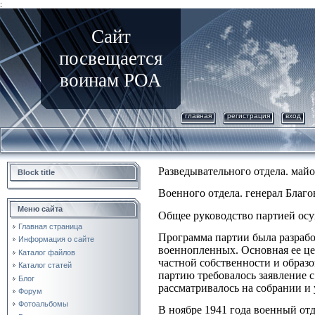
:
Сайт
посвещается
воинам РОА
главная
регистрация
вход
Разведывательного отдела. май
Block title
Военного отдела. генерал Благо
Меню сайта
Общее руководство партией осу
Главная страница
Программа партии была разрабо
Информация о сайте
военнопленных. Основная ее це
Каталог файлов
частной собственности и образ
Каталог статей
партию требовалось заявление 
Блог
рассматривалось на собрании и
Форум
Фотоальбомы
В ноябре 1941 года военный о