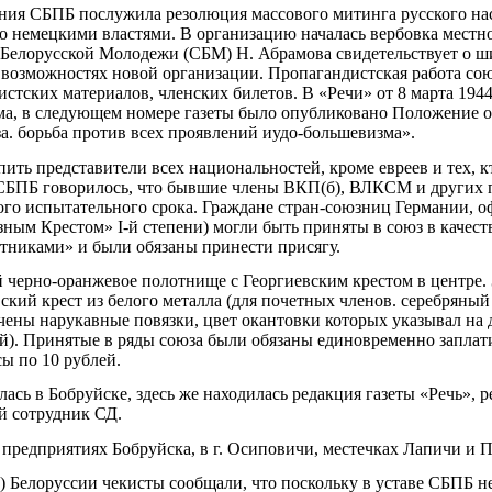
ия СБПБ послужила резолюция массового митинга русского нас
о немецкими властями. В организацию началась вербовка местно
 Белорусской Молодежи (СБМ) Н. Абрамова свидетельствует о 
озможностях новой организации. Пропагандистская работа сою
стских материалов, членских билетов. В «Речи» от 8 марта 194
а, в следующем номере газеты было опубликовано Положение о
а. борьба против всех проявлений иудо-большевизма».
ить представители всех национальностей, кроме евреев и тех, к
СБПБ говорилось, что бывшие члены ВКП(б), ВЛКСМ и других п
ого испытательного срока. Граждане стран-союзниц Германии, 
ным Крестом» I-й степени) могли быть приняты в союз в качест
тниками» и были обязаны принести присягу.
 черно-оранжевое полотнище с Георгиевским крестом в центре.
кий крест из белого металла (для почетных членов. серебряный 
ены нарукавные повязки, цвет окантовки которых указывал на
й). Принятые в ряды союза были обязаны единовременно заплати
ы по 10 рублей.
ась в Бобруйске, здесь же находилась редакция газеты «Речь»,
й сотрудник СД.
 предприятиях Бобруйска, в г. Осиповичи, местечках Лапичи и 
) Белоруссии чекисты сообщали, что поскольку в уставе СБПБ н