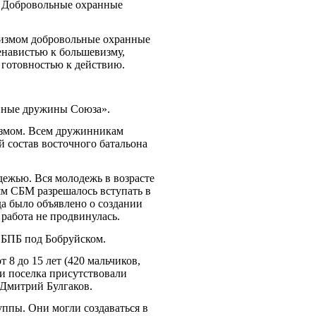
. Добровольные охранные
визмом добровольные охранные
енавистью к большевизму,
 готовностью к действию.
анные дружины Союза».
измом. Всем дружинникам
 состав восточного батальона
дежью. Вся молодежь в возрасте
ям СБМ разрешалось вступать в
да было объявлено о создании
работа не продвинулась.
СБПБ под Бобруйском.
8 до 15 лет (420 мальчиков,
и поселка присутствовали
 Дмитрий Булгаков.
ппы. Они могли создаваться в