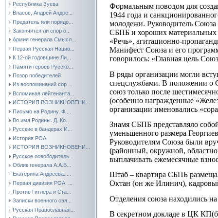
Республика Зуева
Формальным поводом для создан
Власов, Андрей Андре...
1944 года и санкционированног
Предатель или порядо...
молодежи. Руководитель Союза
Закончится ли спор о...
СБПБ и хороших материальных в
Армия генерала Смысл...
«Речь», агитационно-пропаганди
Первая Русская Нацио...
Манифест Союза и его программ
К 12-ой годовщине Ли...
говорилось: «Главная цель Союз
Памяти героев Русско...
В ряды организации могли вступ
Позор победителей
спецслужбами. В положении о 
Из воспоминаний сор ...
союз только после шестимесячн
Вспоминая лейтенанта...
(особенно награжденные «Желез
ИСТОРИЯ ВОЗНИКНОВЕНИ...
организации именовались «сора
Письмо на Родину. Ф....
Во имя Родины. Д. Ко...
Знамя СБПБ представляло собой
Русские в бандерах И...
уменьшенного размера Георгиевс
История РОА
Руководителям Союза были вруч
ИСТОРИЯ ВОЗНИКНОВЕНИ...
(районный, окружной, областно
Русское освободитель...
выплачивать ежемесячные взнос
Облик генерала А.А.В...
Штаб – квартира СБПБ размещал
Екатерина Андреева. ...
Октан (он же Илинич), кадровы
Первая дивизия РОА. ...
Против Гитлера и Ста...
Отделения союза находились на
Записки военного свя...
Русская Православная...
В секретном докладе в ЦК КП(б