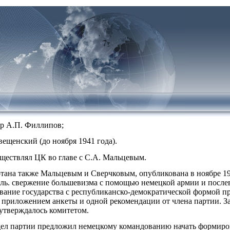
ор А.П. Филлипов;
вещенский (до ноября 1941 года).
ществлял ЦК во главе с С.А. Мальцевым.
тана также Мальцевым и Сверчковым, опубликована в ноябре 19
ль. свержение большевизма с помощью немецкой армии и после
ование государства с республиканско-демократической формой пр
с приложением анкеты и одной рекомендации от члена партии. З
 утверждалось комитетом.
тдел партии предложил немецкому командованию начать формиро