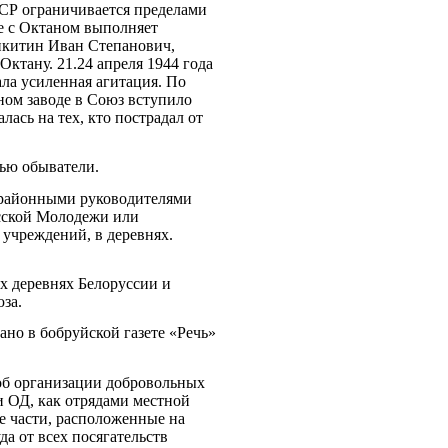
ССР ограничивается пределами
ве с Октаном выполняет
икитин Иван Степанович,
тану. 21.24 апреля 1944 года
ла усиленная агитация. По
ном заводе в Союз вступило
лась на тех, кто пострадал от
тью обыватели.
, районными руководителями
усской Молодежи или
учреждений, в деревнях.
х деревнях Белоруссии и
за.
но в бобруйской газете «Речь»
об организации добровольных
 ОД, как отрядами местной
 части, расположенные на
да от всех посягательств