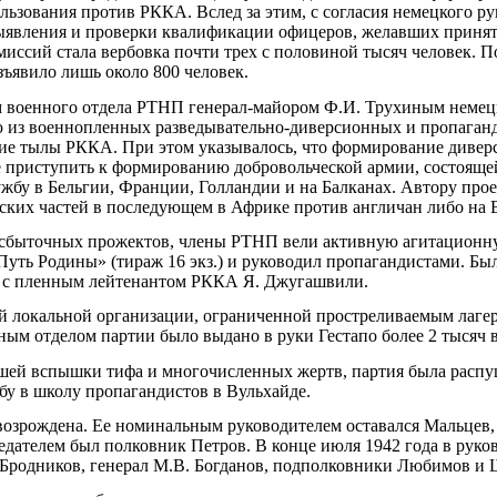
ьзования против РККА. Вслед за этим, с согласия немецкого ру
ыявления и проверки квалификации офицеров, желавших принять
омиссий стала вербовка почти трех с половиной тысяч человек.
зъявило лишь около 800 человек.
м военного отдела РТНП генерал-майором Ф.И. Трухиным немец
ю из военнопленных разведывательно-диверсионных и пропаганд
ие тылы РККА. При этом указывалось, что формирование дивер
е приступить к формированию добровольческой армии, состоящей
жбу в Бельгии, Франции, Голландии и на Балканах. Автору прое
ских частей в последующем в Африке против англичан либо на 
есбыточных прожектов, члены РТНП вели активную агитационн
Путь Родины» (тираж 16 экз.) и руководил пропагандистами. Бы
а с пленным лейтенантом РККА Я. Джугашвили.
ой локальной организации, ограниченной простреливаемым лаг
ым отделом партии было выдано в руки Гестапо более 2 тысяч
йшей вспышки тифа и многочисленных жертв, партия была распущ
бу в школу пропагандистов в Вульхайде.
 возрождена. Ее номинальным руководителем оставался Мальцев,
едателем был полковник Петров. В конце июля 1942 года в рук
Бродников, генерал М.В. Богданов, подполковники Любимов и 