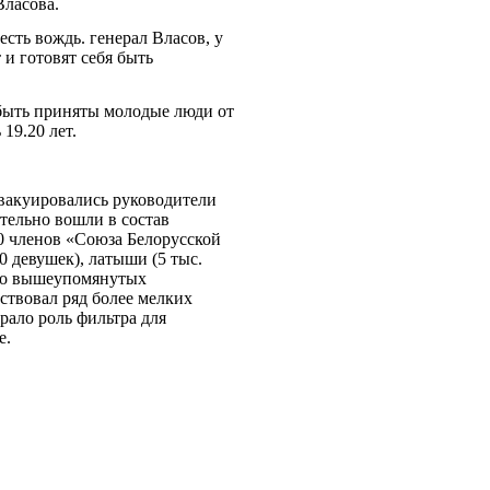
Власова.
сть вождь. генерал Власов, у
 и готовят себя быть
 быть приняты молодые люди от
 19.20 лет.
эвакуировались руководители
тельно вошли в состав
 членов «Союза Белорусской
0 девушек), латыши (5 тыс.
имо вышеупомянутых
ствовал ряд более мелких
рало роль фильтра для
е.