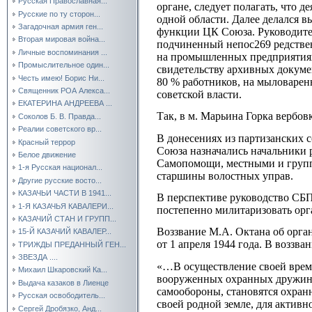
Русская Православная...
органе, следует полагать, что
Русские по ту сторон...
одной области. Далее делался в
Загадочная армия ген...
функции ЦК Союза. Руководите
Вторая мировая война...
подчиненный непос269 редствен
Личные воспоминания ...
на промышленных предприятиях 
Промыслительное один...
свидетельству архивных докуме
Честь имею! Борис Ни...
80 % работников, на мыловаренно
Священник РОА Алекса...
советской власти.
ЕКАТЕРИНА АНДРЕЕВА ...
Так, в м. Марьина Горка вербо
Соколов Б. В. Правда...
Реалии советского вр...
В донесениях из партизанских 
Красный террор
Союза назначались начальники 
Белое движение
Самопомощи, местными и группо
1-я Русская национал...
старшины волостных управ.
Другие русские восто...
КАЗАЧЬИ ЧАСТИ В 1941...
В перспективе руководство СБП
1-Я КАЗАЧЬЯ КАВАЛЕРИ...
постепенно милитаризовать ор
КАЗАЧИЙ СТАН И ГРУПП...
Воззвание М.А. Октана об орга
15-Й КАЗАЧИЙ КАВАЛЕР...
от 1 апреля 1944 года. В воззва
ТРИЖДЫ ПРЕДАННЫЙ ГЕН...
ЗВЕЗДА ....
«…В осуществление своей врем
Михаил Шкаровский Ка...
вооруженных охранных дружин. 
Выдача казаков в Лиенце
самообороны, становятся охра
Русская освободитель...
своей родной земле, для активн
Сергей Дробязко, Анд...