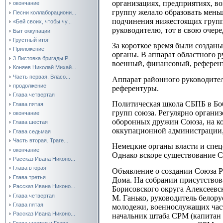
организациях, предприятиях, во
окончание
группу желало образовать мень
Песни коллаборациони...
подчинения нижестоящих групп
«Бей своих, чтобы чу...
руководителю, тот в свою очере
Быт оккупации
Грустный итог
За короткое время были создан
Приложение
органы. В аппарат областного 
3 Листовка бригады Р...
военный, финансовый, референт
Коняев Николай Михай...
Часть первая. Власо...
Аппарат районного руководителя
продолжение
референтуры.
Глава четвертая
Политическая школа СБПБ в Боб
Глава пятая
групп союза. Регулярно органи
окончание
оборонных дружин Союза, на ко
Глава шестая
оккупационной администрации, 
Глава седьмая
Часть вторая. Траге...
Немецкие органы власти и спец
окончание
Однако вскоре существование 
Рассказ Ивана Никоно...
Глава вторая
Объявление о создании Союза Р
Глава третья
Дома. На собрании присутствов
Рассказ Ивана Никоно...
Борисовского округа Алексеев
Глава четвертая
М. Ганько, руководитель белор
Глава пятая
молодежи, военнослужащих час
Рассказ Ивана Никоно...
начальник штаба СРМ (капитан 
Глава шестая и Глава...