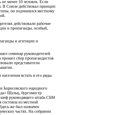
 не менее 10 человек. Если
я. В Союзе действовал принцип
уппы, он подчинялся местному
ой.
дителях действовали рабочие
ации и пропаганды, особый,
опаганды и агитации и
ошел семинар руководителей
да прошел сбор пропагандистов
твовали представители
ьшагин.
населения встать в его ряды.
ии Борисовского народного
нда» Шульц, бургомистр
, шеф руководящего штаба СБМ
 состояла из местной
десь же был назначен
ьческих частях. На собрании