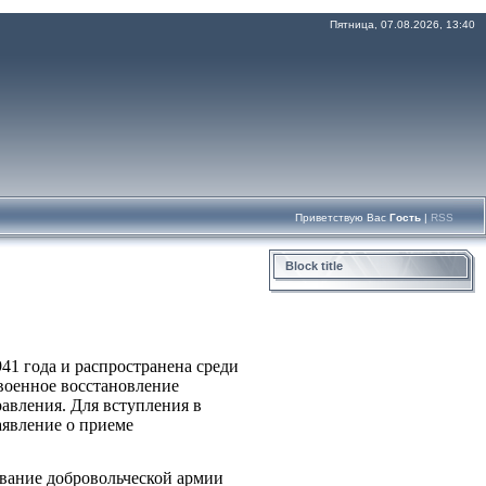
Пятница, 07.08.2026, 13:40
Приветствую Вас
Гость
|
RSS
Block title
41 года и распространена среди
военное восстановление
авления. Для вступления в
аявление о приеме
вание добровольческой армии