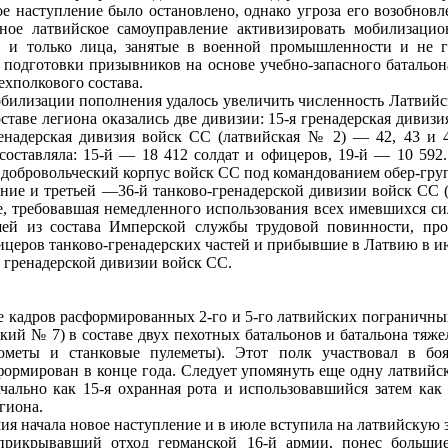
ое наступление было остановлено, однако угроза его возобновл
ное латвийское самоуправление активизировать мобилизаци
т, и только лица, занятые в военной промышленности и не г
 подготовки призывников на основе учебно‑запасного батальон
ехполкового состава.
обилизации пополнения удалось увеличить численность Латвийс
оставе легиона оказались две дивизии: 15‑я гренадерская дивиз
ренадерская дивизия войск СС (латвийская № 2) — 42, 43 и 
 составляла: 15‑й — 18 412 солдат и офицеров, 19‑й — 10 592
 добровольческий корпус войск СС под командованием обер‑гр
ние и третьей —36‑й танково‑гренадерской дивизии войск СС 
е, требовавшая немедленного использования всех имевшихся си
шей из состава Имперской службы трудовой повинности, пр
фицеров танково‑гренадерских частей и прибывшие в Латвию в ию
й гренадерской дивизии войск СС.
ове кадров расформированных 2‑го и 5‑го латвийских пограничны
кий № 7) в составе двух пехотных батальонов и батальона тяже
ометы и станковые пулеметы). Этот полк участвовал в бо
формирован в конце года. Следует упомянуть еще одну латвийс
чально как 15‑я охранная рота и использовавшийся затем как
гиона.
мия начала новое наступление и в июле вступила на латвийскую 
 прикрывавший отход германской 16‑й армии, понес больши