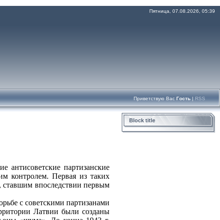
Пятница, 07.08.2026, 05:39
Приветствую Вас
Гость
|
RSS
Block title
е антисоветские партизанские
им контролем. Первая из таких
м, ставшим впоследствии первым
орьбе с советскими партизанами
территории Латвии были созданы