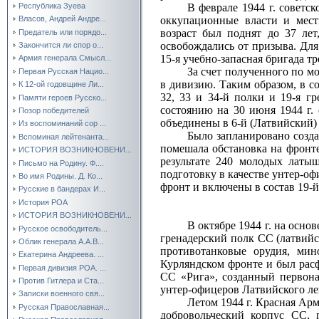
Республика Зуева
В феврале 1944 г. советск
оккупационные власти и мест
Власов, Андрей Андре...
возраст был поднят до 37 ле
Предатель или порядо...
освобождались от призыва. Для
Закончится ли спор о...
15‑я учебно‑запасная бригада тр
Армия генерала Смысл...
За счет полученного по м
Первая Русская Нацио...
в дивизию. Таким образом, в с
К 12-ой годовщине Ли...
32, 33 и 34‑й полки и 19‑я г
Памяти героев Русско...
состоянию на 30 июня 1944 г.
Позор победителей
объединены в 6‑й (Латвийский)
Из воспоминаний сор ...
Было запланировано созда
Вспоминая лейтенанта...
помешала обстановка на фронт
ИСТОРИЯ ВОЗНИКНОВЕНИ...
результате 240 молодых латы
Письмо на Родину. Ф....
подготовку в качестве унтер‑о
Во имя Родины. Д. Ко...
фронт и включены в состав 19‑
Русские в бандерах И...
История РОА
ИСТОРИЯ ВОЗНИКНОВЕНИ...
В октябре 1944 г. на осн
Русское освободитель...
гренадерский полк СС (латвийс
Облик генерала А.А.В...
противотанковые орудия, мин
Екатерина Андреева. ...
Курляндском фронте и был рас
Первая дивизия РОА. ...
СС «Рига», созданный первона
Против Гитлера и Ста...
унтер‑офицеров Латвийского ле
Записки военного свя...
Летом 1944 г. Красная Ар
Русская Православная...
добровольческий корпус СС,