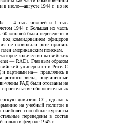
 войны как части обыкновенной
и в июле—августе 1944 г., но не
О» — 4 тыс. юношей и 1 тыс.
етом 1944 г. Большая их часть
 г. 60 юношей были переведены в
ов под командованием офицеров
ия не позволило роте принять
 в плен американским поискам.
которое количество латвийских
ienst — RAD). Главным образом
вийский университет в Риге. С
Д и партиями на
—
правлялись в
я ротного звена, подчиненные
ши‑члены РАД были отозваны на
а строительстве оборонительных
дерскую дивизию СС, однако к
Германию на учебный полигон в
я наиболее способные курсанты
стальные переведены в состав
только в феврале 1945 г.