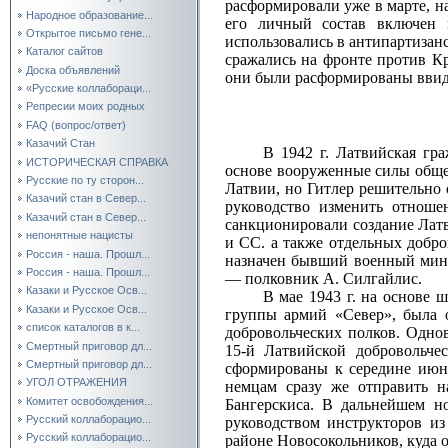
расформировали уже в марте, н
Народное образование...
его личный состав включен 
Открытое письмо гене...
использовались в антипартизан
Каталог сайтов
сражались на фронте против К
Доска объявлений
они были расформированы ввиду
«Русские коллабораци...
Репресии моих родных
FAQ (вопрос/ответ)
Казачий Стан
В 1942 г. Латвийская гр
ИСТОРИЧЕСКАЯ СПРАВКА
основе вооруженные силы обще
Русские по ту сторон...
Латвии, но Гитлер решительно 
Казачий стан в Север...
руководство изменить отноше
Казачий стан в Север...
санкционировали создание Латв
непонятные нацисты
и СС. а также отдельных добр
Россия - наша. Прошл...
назначен бывший военный мини
Россия - наша. Прошл...
— полковник А. Силгайлис.
Казаки и Русское Осв...
В мае 1943 г. на основе ш
Казаки и Русское Осв...
группы армий «Север», была о
список каталогов в к...
добровольческих полков. Одно
Смертный приговор дл...
15‑й Латвийской добровольч
Смертный приговор дл...
сформированы к середине июня
УГОЛ ОТРАЖЕНИЯ
немцам сразу же отправить н
Комитет освобождения...
Бангерскиса. В дальнейшем н
Русский коллаборацио...
руководством инструкторов из
Русский коллаборацио...
районе Новосокольников, куда 