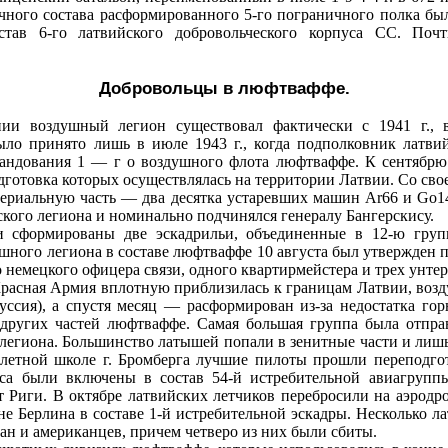
ичного состава расформированного 5‑го пограничного полка бы
став 6‑го латвийского добровольческого корпуса СС. Поч
Добровольцы в люфтваффе.
ии воздушный легион существовал фактически с 1941 г., 
ыло принято лишь в июле 1943 г., когда подполковник латви
мандования 1 — г о воздушного флота люфтваффе. К сентябр
подготовка которых осуществлялась на территории Латвии. Со св
териальную часть — два десятка устаревших машин Ar66 и Go
ского легиона и номинально подчинялся генералу Бангерскису.
и сформированы две эскадрильи, объединенные в 12‑ю гру
ного легиона в составе люфтваффе 10 августа был утвержден 
о немецкого офицера связи, одного квартирмейстера и трех унт
а Красная Армия вплотную приблизилась к границам Латвии, во
уссия), а спустя месяц — расформирован из‑за недостатка го
 других частей люфтваффе. Самая большая группа была отпр
 легиона. Большинство латышей попали в зенитные части и лиш
 летной школе г. Бромберга лучшие пилоты прошли переподго
рса были включены в состав 54‑й истребительной авиагрупп
т Риги. В октябре латвийских летчиков перебросили на аэрод
не Берлина в составе 1‑й истребительной эскадры. Несколько л
ан и американцев, причем четверо из них были сбиты.