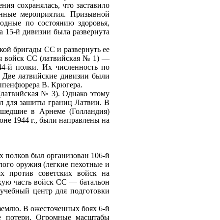
ения сохранялась, что заставило
онные мероприятия. Призывной
одные по состоянию здоровья,
а 15‑й дивизии была развернута
кой бригады СС и развернуть ее
ия войск СС (латвийская № 1) —
44‑й полки. Их численность по
. Две латвийские дивизии были
уппенфюрера В. Крюгера.
(латвийская № 3). Однако этому
л для зашиты границ Латвии. В
ошедшие в Арнеме (Голландия)
не 1944 г., были направлены на
х полков был организован 106‑й
лого оружия (легкие пехотные и
ях против советских войск на
кую часть войск СС — батальон
 учебный центр для подготовки
землю. В ожесточенных боях 6‑й
е потери. Огромные масштабы