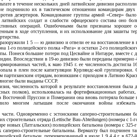
льтате в течение нескольких дней латвийские дивизии расползл
ание подчинило их в тактическом отношении командирам двух
ротив дезертиров. Командование группы армий «Север» было 
 латвийских солдат и слабости офицерского состава оно бо
активных операций. Ошибочными были признаны хорошее о
нным в ходе отступления, и их использование для зашиты тер
ртирства.
ы разоружили 1 5 — ю дивизию и отвели ее на восстановление в 
на 1‑го полицейского полка «Рига» и остатки 2‑го полицейског
ппы. Понеся большие потери под Цесвайне и Нитауре, вместе с
ндии. Впоследствии в 19‑ю дивизию были переданы примерно 4 
рмированных частей, к маю 1945 г. ее численность достигла 1
 попала в плен после капитуляции Курляндс‑кой группировки. 
м партизанским отрядам, возникшим с приходом в Латвию Крас
многие были выданы СССР.
изия, численность которой в результате восстановления была д
асных полков), использовалась на фортификационных работах,
 в Восточной Пруссии и Померании она вновь потеряла больше 
лило многим латышам после окончания войны избежать 
 части. Одновременно с эстонскими саперно‑строительными ба
 строительных отряда (Lettische Bau‑Abteilungen) (номера с 1‑го
ре новых (Латгальских) полицейских батальона (номера с 325‑г
ак саперно‑строительные батальоны. Вермахту был подчинен т
ицейский батальон, переименованный в июле 1 9 4 4 г. в 672‑