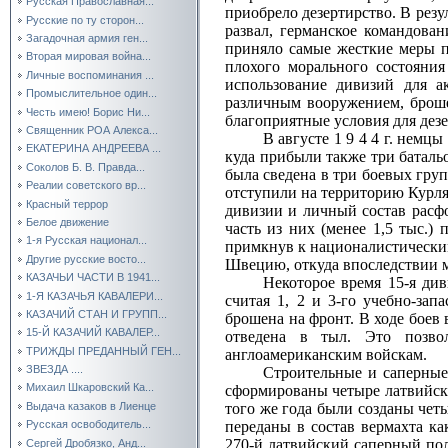
Русская Православная...
приобрело дезертирство. В резу
Русские по ту сторон...
развал, германское командов
Загадочная армия ген...
приняло самые жесткие меры п
Вторая мировая война...
плохого морального состояния
Личные воспоминания ...
использование дивизий для 
Промыслительное один...
различным вооружением, броше
Честь имею! Борис Ни...
благоприятные условия для дезе
Священник РОА Алекса...
В августе 1 9 4 4 г. немц
ЕКАТЕРИНА АНДРЕЕВА ...
куда прибыли также три батальо
Соколов Б. В. Правда...
была сведена в три боевых гру
Реалии советского вр...
отступили на территорию Курля
Красный террор
дивизии и личный состав расфо
Белое движение
часть из них (менее 1,5 тыс.)
1-я Русская национал...
примкнув к националистически
Другие русские восто...
Швецию, откуда впоследствии 
КАЗАЧЬИ ЧАСТИ В 1941...
Некоторое время 15‑я див
1-Я КАЗАЧЬЯ КАВАЛЕРИ...
считая 1, 2 и 3‑го учебно‑зап
КАЗАЧИЙ СТАН И ГРУПП...
брошена на фронт. В ходе боев
15-Й КАЗАЧИЙ КАВАЛЕР...
отведена в тыл. Это позво
ТРИЖДЫ ПРЕДАННЫЙ ГЕН...
англоамериканским войскам.
ЗВЕЗДА ....
Строительные и саперные
Михаил Шкаровский Ка...
сформированы четыре латвийских
Выдача казаков в Лиенце
того же года были созданы четы
переданы в состав вермахта к
Русская освободитель...
270‑й латвийский саперный пол
Сергей Дробязко, Анд...