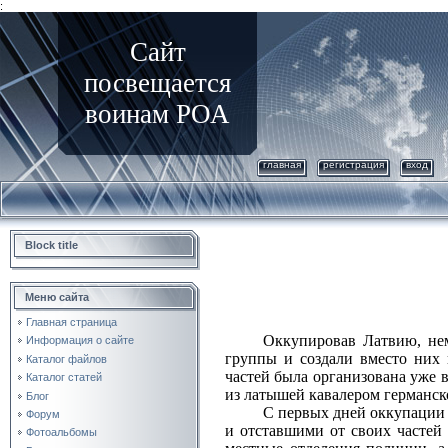
:
Сайт
посвещается
воинам РОА
главная
регистрация
вход
Block title
Меню сайта
Главная страница
Оккупировав Латвию, не
Информация о сайте
группы и создали вместо них 
Каталог файлов
частей была организована уже 
Каталог статей
из латышей кавалером германск
Блог
С первых дней оккупации 
Форум
и отставшими от своих частей 
Фотоальбомы