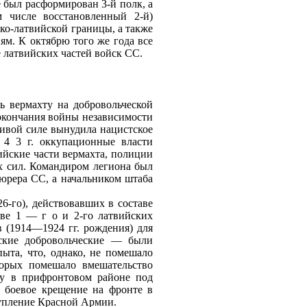
 был расформирован 3‑й полк, а
 числе восстановленный 2‑й)
ко‑латвийской границы, а также
м. К октябрю того же года все
 латвийских частей войск СС.
ь вермахту на добровольческой
окончания войны независимости
живой силе вынудила нацистское
 4 3 г. оккупационные власти
ийские части вермахта, полиции
х сил. Командиром легиона был
юрера СС, а начальником штаба
26‑го), действовавших в составе
аве 1 — г о и 2‑го латвийских
 (1914—1924 гг. рождения) для
ские добровольческие — были
ыта, что, однако, не помешало
торых помешало вмешательство
ку в прифронтовом районе под
а боевое крещение на фронте в
тупление Красной Армии.