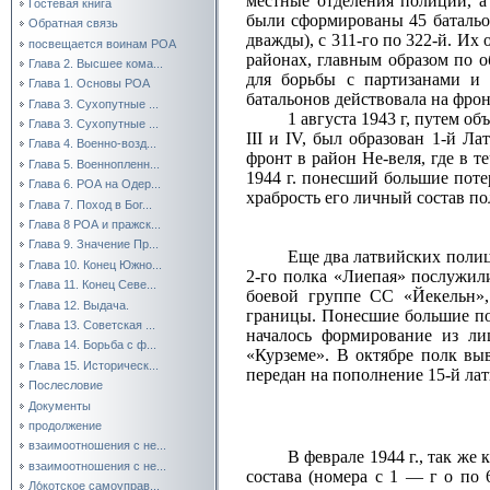
местные отделения полиции, а
Гостевая книга
были сформированы 45 батальон
Обратная связь
дважды), с 311‑го по 322‑й. Их
посвещается воинам РОА
районах, главным образом по 
Глава 2. Высшее кома...
для борьбы с партизанами и
Глава 1. Основы РОА
батальонов действовала на фро
Глава 3. Сухопутные ...
1 августа 1943 г, путем о
Глава 3. Сухопутные ...
III и IV, был образован 1‑й Л
Глава 4. Военно-возд...
фронт в район Не‑веля, где в 
Глава 5. Военнопленн...
1944 г. понесший большие поте
Глава 6. РОА на Одер...
храбрость его личный состав п
Глава 7. Поход в Бог...
Глава 8 РОА и пражск...
Глава 9. Значение Пр...
Еще два латвийских полиц
Глава 10. Конец Южно...
2‑го полка «Лиепая» послужили
Глава 11. Конец Севе...
боевой группе СС «Йекельн»,
Глава 12. Выдача.
границы. Понесшие большие по
Глава 13. Советская ...
началось формирование из ли
Глава 14. Борьба с ф...
«Курземе». В октябре полк вы
Глава 15. Историческ...
передан на пополнение 15‑й ла
Послесловие
Документы
продолжение
взаимоотношения с не...
В феврале 1944 г., так ж
взаимоотношения с не...
состава (номера с 1 — г о по 
Ло́котское самоуправ...