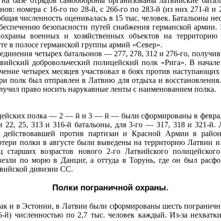
 на базе отрядов самообороны организованы латвийские батал
ов: номера с 16‑го по 28‑й, с 266‑го по 283‑й (из них 271‑й и
 общая численность оценивалась в 15 тыс. человек. Батальоны 
обеспечению безопасности путей снабжения германской армии. 
 охраны военных и хозяйственных объектов на территорию 
нте в полосе германской группы армий «Север».
бъединения четырех батальонов — 277, 278, 312 и 276‑го, получив
атвийский добровольческий полицейский полк «Рига». В начал
течение четырех месяцев участвовал в боях против наступающи
ри полк был отправлен в Латвию для отдыха и восстановления
олучил право носить нарукавные ленты с наименованием полка.
ейских полка — 2 — й и 3 — й — были сформированы в феврале
 22, 25, 313 и 316‑й батальоны, для 3‑го — 317, 318 и 321‑й
 действовавшей против партизан и Красной Армии в район
тери полки в августе были выведены на территорию Латвии и 
ц старших возрастов нового 2‑го Латвийского полицейского
везли по морю в Данциг, а оттуда в Торунь, где он был расфо
твийской дивизии СС.
Полки пограничной охраны.
е как и в Эстонии, в Латвии были сформированы шесть погранич
6‑й) численностью по 2,7 тыс. человек каждый. Из‑за нехват