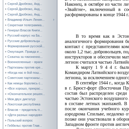
Наконец, в октябре из части л
Сергей Дробязко, Анд...
«Звайгне», включенный в со
Сергей Дробязко, Анд...
расформированы в конце 1944 г.
Сергей Дробязко, Анд...
Владимир Ильич Ленин...
Секретная телеграмма...
Генерал Власов Книги...
В то время как в Эстон
Русский корпус на Ба...
аналогичного формирования б
Русские добровольцы ...
контакт с представителями ко
Формирования русской...
около 1,2 тыс. добровольцев, 
Оккупация. Правда и ...
инструкторов и обеспечили ма
Схватка за «жизненно...
легион считался частью Латвий
Военнопленные – враги
К марту 1 9 4 4 г. был
Партизаны против кре...
Командиром Латвийского воздуш
«Когда нас в бой пош...
легиона, за исключением одног
Советские партизаны:...
В сентябре 1944 г., когд
Как немцы боролись с...
в г. Брюст‑форт (Восточная Пр
«Все хорошо, прекрас...
состав был распределен среди
«Окончательное решен...
частью Эстонского воздушного
Меж двух диктатур
в составе летных экипажей. В
Локотская республика
после окончания учебного ку
Власов – предатель-п...
аэродрома Спильве, недалеко о
«Дети разных народов»
позже они участвовали в оборо
Польский вопрос
Западном фронте против англич
Геббельс против Глав...