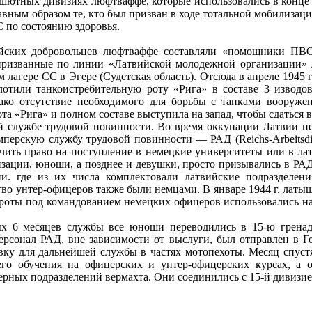
шютных дивизиях люфтваффе, которые использовались в конце
авным образом те, кто был призван в ходе тотальной мобилизаци
 по состоянию здоровья.
йских добровольцев люфтваффе составляли «помощники ПВ
призванные по линии «Латвийской молодежной организации» л
 лагере СС в Эгере (Судетская область). Отсюда в апреле 1945
олотили танкоистребительную роту «Рига» в составе 3 извод
ако отсутствие необходимого для борьбы с танками вооружен
 рота «Рига» и полном составе выступила на запад, чтобы сдаться
 службе трудовой повинности. Во время оккупации Латвии не
перскую службу трудовой повинности — РАД (Reichs‑Arbeitsd
чить право на поступление в немецкие университеты или в лат
изации, юноши, а позднее и девушки, просто призывались в РА
ии. где из их числа комплектовали латвийские подразделени
во унтер‑офицеров также были немцами. В январе 1944 г. латы
е роты под командованием немецких офицеров использовались н
х 6 месяцев службы все юноши переводились в 15‑ю грена
 персонал РАД, вне зависимости от выслуги, был отправлен в 
овку для дальнейшей службы в частях мотопехоты. Месяц спуст
го обучения на офицерских и унтер‑офицерских курсах, а о
рных подразделений вермахта. Они соединились с 15‑й дивизией 