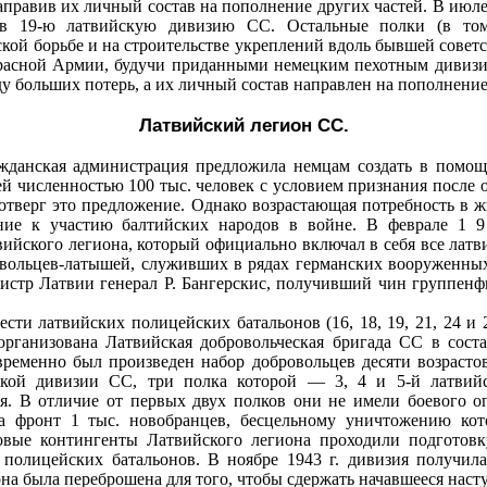
аправив их личный состав на пополнение других частей. В июле
в 19‑ю латвийскую дивизию СС. Остальные полки (в том
ской борьбе и на строительстве укреплений вдоль бывшей советс
расной Армии, будучи приданными немецким пехотным дивизия
 больших потерь, а их личный состав направлен на пополнение
Латвийский легион СС.
ажданская администрация предложила немцам создать в помощ
й численностью 100 тыс. человек с условием признания после 
отверг это предложение. Однако возрастающая потребность в 
ние к участию балтийских народов в войне. В феврале 1 9
ийского легиона, который официально включал в себя все латв
овольцев‑латышей, служивших в рядах германских вооруженны
стр Латвии генерал Р. Бангерскис, получивший чин группенф
ести латвийских полицейских батальонов (16, 18, 19, 21, 24 и 
рганизована Латвийская добровольческая бригада СС в сост
временно был произведен набор добровольцев десяти возрастов
еской дивизии СС, три полка которой — 3, 4 и 5‑й латвий
. В отличие от первых двух полков они не имели боевого оп
а фронт 1 тыс. новобранцев, бесцельному уничтожению ко
овые контингенты Латвийского легиона проходили подготов
 полицейских батальонов. В ноябре 1943 г. дивизия получил
она была переброшена для того, чтобы сдержать начавшееся нас