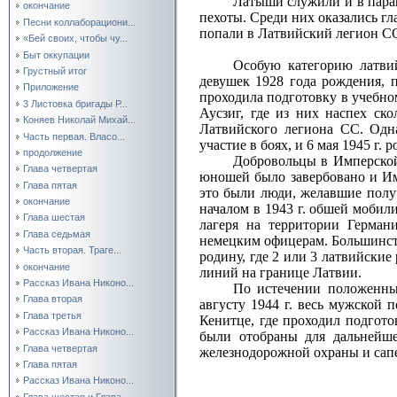
Латыши служили и в пара
окончание
пехоты. Среди них оказались гл
Песни коллаборациони...
попали в Латвийский легион СС
«Бей своих, чтобы чу...
Быт оккупации
Особую категорию латви
Грустный итог
девушек 1928 года рождения, 
Приложение
проходила подготовку в учебном
3 Листовка бригады Р...
Аусзиг, где из них наспех ск
Коняев Николай Михай...
Латвийского легиона СС. Одн
Часть первая. Власо...
участие в боях, и 6 мая 1945 г.
продолжение
Добровольцы в Имперской
Глава четвертая
юношей было завербовано и Им
Глава пятая
это были люди, желавшие полу
окончание
началом в 1943 г. обшей мобил
Глава шестая
лагеря на территории Герман
Глава седьмая
немецким офицерам. Большинст
Часть вторая. Траге...
родину, где 2 или 3 латвийски
окончание
линий на границе Латвии.
Рассказ Ивана Никоно...
По истечении положенны
Глава вторая
августу 1944 г. весь мужской
Глава третья
Кенитце, где проходил подгот
Рассказ Ивана Никоно...
были отобраны для дальнейше
Глава четвертая
железнодорожной охраны и сапе
Глава пятая
Рассказ Ивана Никоно...
Глава шестая и Глава...