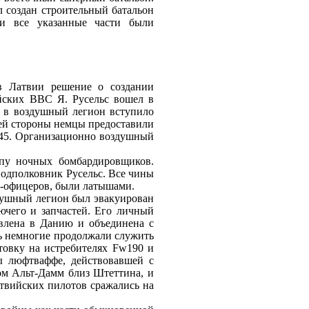
л создан строительный батальон
ти все указанные части были
в Латвии решение о создании
йских ВВС Я. Русельс вошел в
ю в воздушный легион вступило
оей стороны немцы предоставили
145. Организационно воздушный
ппу ночных бомбардировщиков.
подполковник Русельс. Все чины
ер‑офицеров, были латышами.
здушный легион был эвакуирован
рючего и запчастей. Его личный
авлена в Данию и объединена с
ь немногие продолжали служить
товку на истребителях Fw190 и
ы люфтваффе, действовавшей с
ром Альт‑Дамм близ Штеттина, и
атвийских пилотов сражались на