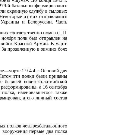
ьоны «шума». До конца 1943 г.
 279‑й батальоны формировались
несли охранную службу в тыловых
Некоторые из них отправлялись
Украины и Белоруссии. Часть
ших соответственно номера I. II.
е ноября полк был отправлен на
х войск Красной Армии. В марте
. За проявленную в зимних боях
—марте 1 9 4 4 г. Основой для
. Летом эти полки были приданы
е бывшей советско‑латвийской
расформированы, а 16 сентября
 полка, именовавшегося также
рмирован, а его личный состав
ных полков четырехбатальонного
ки вооружения первые два полка