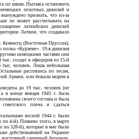
ись по швам. Пытаясь остановить
 немецких пехотных дивизий и
вынуждено признать, что из‑за
льше не может рассчитывать на
снащение латвийских дивизий
ритории Латвии, что создавало
г. Кемнитц (Восточная Пруссия),
о полка «Курземе». 19‑я дивизия
 другими немецкими частями они
тыс. солдат и офицеров из 15‑й
6 тыс. человек. Лишь небольшая
Остальные рассеялись по лесам,
ной Армии, или бежали морем в
оведена до 19 тыс. человек (не
 а в конце января 1945 г. была
половины своего состава и была
советского плена и сдаться
тальонами весной 1944 г. были
 по 4‑й). Помимо этого, в марте
о по 328‑й), которые в мае были
акже действовавший на Украине
й восточный саперный батальон.