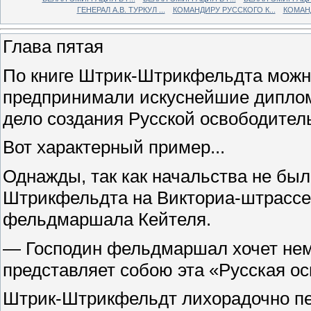
ГЕНЕРАЛ А.В. ТУРКУЛ ...
КОМАНДИРУ РУССКОГО К...
КОМАНД
Глава пятая
По книге Штрик-Штрикфельдта можно
предпринимали искуснейшие диплом
дело создания Русской освободител
Вот характерный пример...
Однажды, так как начальства не был
Штрикфельдта на Викториа-штрассе 
фельдмаршала Кейтеля.
— Господин фельдмаршал хочет неме
представляет собою эта «Русская о
Штрик-Штрикфельдт лихорадочно пе