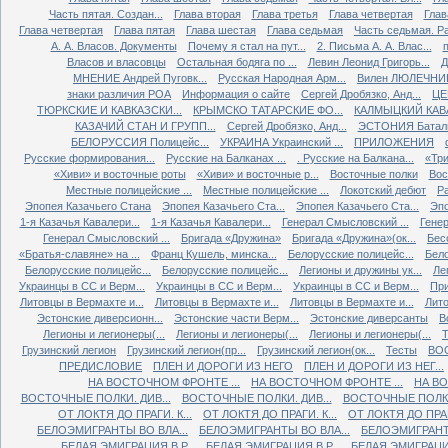
Часть пятая. Создан...
Глава вторая
Глава третья
Глава четвертая
Глав
Глава четвертая
Глава пятая
Глава шестая
Глава седьмая
Часть седьмая. Ра
А. А. Власов. Документы
Почему я стал на пут...
2. Письма А. А. Влас...
Власов и власовцы
Остальная бодяга по ...
Левин Леонид Григорь...
Д
МНЕНИЕ Андрей Пуговк...
Русская Народная Арм...
Вилен ЛЮЛЕЧНИК 
знаки различия РОА
Информация о сайте
Сергей Дробязко, Анд...
ЦЕ
ТЮРКСКИЕ И КАВКАЗСКИ...
КРЫМСКО ТАТАРСКИЕ ФО...
КАЛМЫЦКИЙ КАВА
КАЗАЧИЙ СТАН И ГРУПП...
Сергей Дробязко, Анд...
ЭСТОНИЯ Баталь
БЕЛОРУССИЯ Полицейс...
УКРАИНА Украинский ...
ПРИЛОЖЕНИЯ
Русские формирования...
Русские на Балканах ...
. Русские на Балкана...
«Три
«Хиви» и восточные роты
«Хиви» и восточные р...
Восточные полки
Вос
Местные полицейские ...
Местные полицейские ...
Локотский дебют
Ра
Эпопея Казачьего Стана
Эпопея Казачьего Ста...
Эпопея Казачьего Ста...
Эпо
1-я Казачья Кавалери...
1-я Казачья Кавалери...
Генерал Смысловский ...
Генер
Генерал Смысловский ...
Бригада «Дружина»
Бригада «Дружина»(ок...
Бес
«Братья-славяне» на ...
Франц Кушель, минска...
Белорусские полицейс...
Бело
Белорусские полицейс...
Белорусские полицейс...
Легионы и дружины ук...
Ле
Украинцы в СС и Верм...
Украинцы в СС и Верм...
Украинцы в СС и Верм...
При
Литовцы в Вермахте и...
Литовцы в Вермахте и...
Литовцы в Вермахте и...
Лито
Эстонские диверсионн...
Эстонские части Верм...
Эстонские диверсанты
В
Легионы и легионеры(...
Легионы и легионеры(...
Легионы и легионеры(...
Т
Грузинский легион
Грузинский легион(пр...
Грузинский легион(ок...
Тесты
ВО
ПРЕДИСЛОВИЕ
ПЛЕН И ДОРОГИ ИЗ НЕГО
ПЛЕН И ДОРОГИ ИЗ НЕГ...
НА ВОСТОЧНОМ ФРОНТЕ ...
НА ВОСТОЧНОМ ФРОНТЕ ...
НА ВО
ВОСТОЧНЫЕ ПОЛКИ. ДИВ...
ВОСТОЧНЫЕ ПОЛКИ. ДИВ...
ВОСТОЧНЫЕ ПОЛКИ.
ОТ ЛОКТЯ ДО ПРАГИ. К...
ОТ ЛОКТЯ ДО ПРАГИ. К...
ОТ ЛОКТЯ ДО ПРАГИ
БЕЛОЭМИГРАНТЫ ВО ВЛА...
БЕЛОЭМИГРАНТЫ ВО ВЛА...
БЕЛОЭМИГРАНТЫ
БЕЛАЯ ЭМИГРАЦИЯ В Р...
БЕЛАЯ ЭМИГРАЦИЯ В Р...
БЕЛАЯ ЭМИГРАЦИЯ 