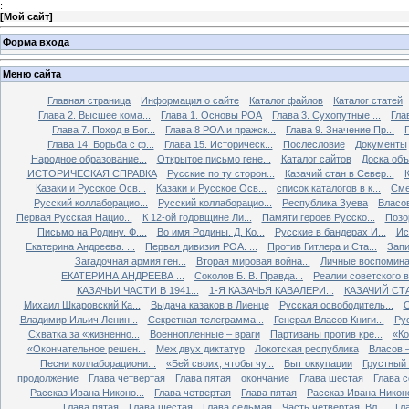
:
[
Мой сайт
]
Форма входа
Меню сайта
Главная страница
Информация о сайте
Каталог файлов
Каталог статей
Глава 2. Высшее кома...
Глава 1. Основы РОА
Глава 3. Сухопутные ...
Гла
Глава 7. Поход в Бог...
Глава 8 РОА и пражск...
Глава 9. Значение Пр...
Глава 14. Борьба с ф...
Глава 15. Историческ...
Послесловие
Документы
Народное образование...
Открытое письмо гене...
Каталог сайтов
Доска об
ИСТОРИЧЕСКАЯ СПРАВКА
Русские по ту сторон...
Казачий стан в Север...
К
Казаки и Русское Осв...
Казаки и Русское Осв...
список каталогов в к...
Сме
Русский коллаборацио...
Русский коллаборацио...
Республика Зуева
Власов
Первая Русская Нацио...
К 12-ой годовщине Ли...
Памяти героев Русско...
Позо
Письмо на Родину. Ф....
Во имя Родины. Д. Ко...
Русские в бандерах И...
Ис
Екатерина Андреева. ...
Первая дивизия РОА. ...
Против Гитлера и Ста...
Запи
Загадочная армия ген...
Вторая мировая война...
Личные воспоминан
ЕКАТЕРИНА АНДРЕЕВА ...
Соколов Б. В. Правда...
Реалии советского вр
КАЗАЧЬИ ЧАСТИ В 1941...
1-Я КАЗАЧЬЯ КАВАЛЕРИ...
КАЗАЧИЙ СТА
Михаил Шкаровский Ка...
Выдача казаков в Лиенце
Русская освободитель...
С
Владимир Ильич Ленин...
Секретная телеграмма...
Генерал Власов Книги...
Рус
Схватка за «жизненно...
Военнопленные – враги
Партизаны против кре...
«Ко
«Окончательное решен...
Меж двух диктатур
Локотская республика
Власов –
Песни коллаборациони...
«Бей своих, чтобы чу...
Быт оккупации
Грустный 
продолжение
Глава четвертая
Глава пятая
окончание
Глава шестая
Глава 
Рассказ Ивана Никоно...
Глава четвертая
Глава пятая
Рассказ Ивана Никоно
Глава пятая
Глава шестая
Глава седьмая
Часть четвертая. Вл...
Гл