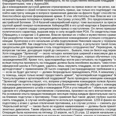
плацдарм под Аурихом, южнее Франкфурта, но на существенно меньший плацдарм "Эр
благоприятными, чем у Ауриха384.
Да и командование русской дивизии отреагировало на приказ вовсе не так резко, к
не менее заявил о своей готовности выполнить приказ, как только его подтвердит г
пойти навстречу немцам в вопросе применения дивизии на фронте будет способство
боеспособное крупное формирование армии. В этих обстоятельствах Власов мог согл
незначительными потерями и приведет к быстрому успеху385. Это предположение п
австрийской Богемии. 15-й Казачий кавалерийский корпус тоже высказался за прис
группой армий генерал-полковником Хейнрици386 в его штаб-квартире в Биркенхай
сомнения и скрепя сердце санкционировал приказ о наступлении. Он лично приказ
политического характера, выразив веру в силу воздействия РОА. По свидетельствам 
Обращаясь к солдатам 1-й дивизии, Власов призвал их стойко и мужественно сражат
При разработке планов наступления дивизионное командование успешно сотрудничал
немцам. Буняченко и его начальник штаба подполковник Николаев нашли у генерала
как союзникам389. Как свидетельствует майор Швеннингер, в результате такой поз
предпосылки для продолжения столь плодотворного сотрудничества". Переводчик, п
вопросам тактики, доходящее порой до смешного... Бывало, пока он бился над пере
Хотя плацдарм "Эрленгоф" — около четырех километров шириной и максимум два ки
советского 119-го укрепленного района состоял из "молодых, хорошо обученных со
заграждениями390. Кроме того, красноармейцы могли рассчитывать на поддержку "о
всякая попытка проникнуть на плацдарм должна была неизбежно вызвать "ожесточе
офицерской школы в Потсдаме, удалось лишь окружить плацдарм, но не захватить ег
артподготовки" с применением 28 тысяч снарядов (экстраординарное требование в у
— если он будет достигнут — должен безраздельно принадлежать РОА. К немалому 
ту помощь, какую только может предоставить армия", "артиллерийская поддержка" 
"консультациями и артиллерийской поддержкой" было проведено немецким командован
"Эрленгоф" свидетельствуют, что, вопреки утверждениям командиров полков Архип
На командном пункте передового батальона Буняченко подробно обсудил с команди
офицеров дивизионного штаба и командиров РОА и угостивший их " обильным завтрак
сделали его убежденным противником сталинизма, произвел на него впечатление эн
На основании опыта предшествовавших месяцев перед каждым фронтальным наступле
на ближних подступах к противнику. План сражения был таков: двумя глубоко эше
смять плацдарм, в случае необходимости используя подкрепление. 1233-й фанен-юн
подготовку к атаке с целью отвлечения противника, а в случае успеха — сменить р
"Апрельский ветер" — таково было ее кодовое наименование — должны были принять
зенитных дивизиона. Таким образом, на небольшой площади планировалось сосред
Операция была назначена на пятницу 13 апреля, на 5.15 утра. 12 апреля начальник
артиллерия, расположившаяся на взгорьях западнее Одера, начала осторожную [149]