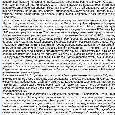
переполнен, первые прибывшие поезда 12 марта были направлены в район Анклам 
уничтожения частей противника под Штеттином, с целью, во-первых, обеспечить ра
новоприбывшая русская дивизия тоже приняла участие в этой операции, назначенной
пункта плацдарм на восточном берегу Папенвассера между Кепицем и Штепеницем и 
танковой армии приказ перейти в оборону. Все имевшиеся силы, в том числе и толь
Берлином.
По решению Гитлера командованию 9-й армии предстояло возглавить сильный превен
Жукова, продвигавшимся восточным берегом Одера между Франкфуртом и Кюстрином.
север, атаковать вражеские позиции вплоть до линии Сепциг — Гориц, захватив одн
этом плане определенное место предусматривалось и для 1-й дивизии РОА, хотя Бус
1945 года ей предстояло взять Треттинские высоты перед северным фронтом немец
Командование армии рассчитывало на то, что появление "земляков" из РОА произве
операция "Оборона Берлина", которую должен был "всеми имеющимися в его распо
объеме, без участия русской дивизии. Завоевав первые несколько километров, немц
После всех этих мытарств 1-я дивизия РОА по приказу командования группы армий 
формирования378. В монастырском лесу в районе Нейцелле, в 10 километрах к запа
определению простреливаемого пространства для орудий и гранатометов, а также п
особенностями участка фронта, совместные русско-немецкие разведывательные акц
Пока русские формирования в лесах Нейцелле и Даммендорфа готовились к обороне,
также с группой армий, под руководством которой дивизия должна была начать бое
придававший первостепенное значение военным вопросам, счел весьма сомнительной
участие в бесперспективном бою, который неминуемо кончится поражением". Он поп
Главного управления СС. И только когда Бергер объяснил командующему 9-й армией
применению дивизии в деле.
В начале апреля 1945 года на участке фронта 5-го горнопехот-ного корпуса СС, на
ширину и 6 километров в глубину, был оборудован в феврале к западу от Ауриха, 
укрепленном районе советской 33-й армии382. Как сообщает Швеннингер, "по зрел
"Эрленгоф". Только здесь можно было надеяться добиться заметного военного успех
западнее Ауриха, который удерживали четыре советские стрелковые дивизии (49-я, 
бесперспективным.
В воспоминаниях непосредственных участников событий — командиров 1-го и 2-го по
адъютант генерала Мальцева старший лейтенант Плющев-Власенко) резко критикует
— мнимому или действительному. Этот аргумент кажется не очень убедительным, по
Но особенно эти авторы подчеркивают то обстоятельство, что дивизии намеренно б
"отбросить красных между Франкфуртом и Фюрстенбергом на восточный берег Одера
наступление "нелепостью". Полковник Кромиади и старший лейтенант Плющев-Власе
свидетельствах и опирающихся на них описаниях Торвальда и Стеенберга, а также 