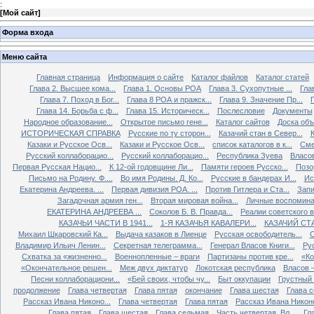
:
[
Мой сайт
]
Форма входа
Меню сайта
Главная страница
Информация о сайте
Каталог файлов
Каталог статей
Глава 2. Высшее кома...
Глава 1. Основы РОА
Глава 3. Сухопутные ...
Гла
Глава 7. Поход в Бог...
Глава 8 РОА и пражск...
Глава 9. Значение Пр...
Глава 14. Борьба с ф...
Глава 15. Историческ...
Послесловие
Документы
Народное образование...
Открытое письмо гене...
Каталог сайтов
Доска об
ИСТОРИЧЕСКАЯ СПРАВКА
Русские по ту сторон...
Казачий стан в Север...
К
Казаки и Русское Осв...
Казаки и Русское Осв...
список каталогов в к...
Сме
Русский коллаборацио...
Русский коллаборацио...
Республика Зуева
Власов
Первая Русская Нацио...
К 12-ой годовщине Ли...
Памяти героев Русско...
Позо
Письмо на Родину. Ф....
Во имя Родины. Д. Ко...
Русские в бандерах И...
Ис
Екатерина Андреева. ...
Первая дивизия РОА. ...
Против Гитлера и Ста...
Запи
Загадочная армия ген...
Вторая мировая война...
Личные воспоминан
ЕКАТЕРИНА АНДРЕЕВА ...
Соколов Б. В. Правда...
Реалии советского вр
КАЗАЧЬИ ЧАСТИ В 1941...
1-Я КАЗАЧЬЯ КАВАЛЕРИ...
КАЗАЧИЙ СТА
Михаил Шкаровский Ка...
Выдача казаков в Лиенце
Русская освободитель...
С
Владимир Ильич Ленин...
Секретная телеграмма...
Генерал Власов Книги...
Рус
Схватка за «жизненно...
Военнопленные – враги
Партизаны против кре...
«Ко
«Окончательное решен...
Меж двух диктатур
Локотская республика
Власов –
Песни коллаборациони...
«Бей своих, чтобы чу...
Быт оккупации
Грустный 
продолжение
Глава четвертая
Глава пятая
окончание
Глава шестая
Глава 
Рассказ Ивана Никоно...
Глава четвертая
Глава пятая
Рассказ Ивана Никоно
Глава пятая
Глава шестая
Глава седьмая
Часть четвертая. Вл...
Гл