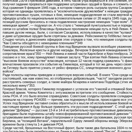
советской 230-й стрелковой дивизией, в пять часов утра ворваться в эти селения, 
получил задание прорваться при поддержке штурмовых орудий в брешь и сломить с
Ход сражения 9 февраля 1945 года, в котором главную роль сыграла группа Сахар
которая не однажды проявлялась в "исключительном дружелюбии" к немцам гражданс
противотанковых пушек, готовых к бою, немецкие подразделения не стали жертвой 
офицера штаба по национальным вспомогательным силам от 26 марта 1945 года, рус
позиций русским бросилось в глаза подавленное настроение немецких "горе-вояк". 
немецкая армия", — подумал он. А что стало с "немецкой пунктуальностью и порядк
связи со штабом полка! Власовцы буквально проложили немцам путь в Ней-Левин. К
павшие духом немцы, были, с согласия Сахарова, использованы в качестве "кулака
и даже штурмовые орудия были спрятаны за домами. Рейхсминистр Геббельс писал 
Стыдно читать в донесениях офицеров этих отрядов о том, что немецкие солдаты пр
"Как Советы обходятся с немецкими пленными?"349
Поведение русской боевой группы в бою под Вриценом вызвало всеобщее уважение.
Гиммлера, Железные кресты и другие награды. Вечером 9 февраля командование 9-й
сопротивление врага"350 — Ней-Левина и южной части Карлсбизе и Керстенбруха. Э
сказано и о тех, кому принадлежит главная заслуга: "При взятии Ней-Левина отлич
"высоком боевом искусстве" власовцев, которые 12 часов подряд сражались "с фан
впечатление произвели эти события на Гиммлера, который в тот же день через св
ли Гитлеру было приятно узнать от рейхс-фюрера СС, олицетворения военного духа
войска".
Ради полноты картины приведем и советскую версию событий. В книге "Они среди нас
состоявшей, как нам известно, из отобранных добровольцев, "часто" заходили разго
расстрелять семерых солдат, а также майора Кезарева и капитана Подобеда (этих им
несколько минут"353.
Генерал Власов, которого Гиммлер поздравил с успехом его "смелой и отважной бо
Красной армии. Члены Комитета с энтузиазмом встретили это сообщение. Стойкост
силы РОА. И это было вполне справедливо. Советские солдаты проявляли солидарно
перешли на сторону POA355 — причем, как подчеркнул Власов, происходило все это 
Успех под Вриценом заставил снова обратиться к мысли об использовании боевой 
настоящее время я буду больше применять эти русские подразделения". С этой цель
дивизии "Добериц" — русские 13-й и 14-й истребительно-противотанковые дивизион
бригадами были подчинены штабу новосформированной противотанковой дивизии " В
штурмовыми винтовками и фаустпатронами и оснащенная грузовиками, русская проти
Берлина, за "позицией Вотана", параллельной Одеру линией обороны между Эберсва
времени была стянута 1-я дивизия РОА.
Среди частей, брошенных на Восточный фронт, были также два батальона 1604-го пе
эти батальоны были переброшены из Дании в район группы армий "Висла". В рамках 