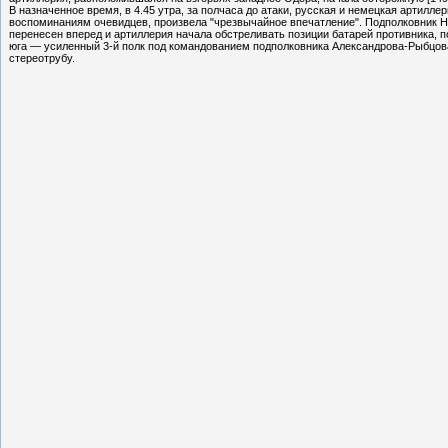
В назначенное время, в 4.45 утра, за полчаса до атаки, русская и немецкая артилл
воспоминаниям очевидцев, произвела "чрезвычайное впечатление". Подполковник Нот
перенесен вперед и артиллерия начала обстреливать позиции батарей противника, п
юга — усиленный 3-й полк под командованием подполковника Александрова-Рыбцова.
стереотрубу.