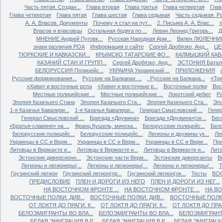
Часть пятая. Создан...
Глава вторая
Глава третья
Глава четвертая
Глав
Глава четвертая
Глава пятая
Глава шестая
Глава седьмая
Часть седьмая. Ра
А. А. Власов. Документы
Почему я стал на пут...
2. Письма А. А. Влас...
Власов и власовцы
Остальная бодяга по ...
Левин Леонид Григорь...
Д
МНЕНИЕ Андрей Пуговк...
Русская Народная Арм...
Вилен ЛЮЛЕЧНИК 
знаки различия РОА
Информация о сайте
Сергей Дробязко, Анд...
ЦЕ
ТЮРКСКИЕ И КАВКАЗСКИ...
КРЫМСКО ТАТАРСКИЕ ФО...
КАЛМЫЦКИЙ КАВА
КАЗАЧИЙ СТАН И ГРУПП...
Сергей Дробязко, Анд...
ЭСТОНИЯ Баталь
БЕЛОРУССИЯ Полицейс...
УКРАИНА Украинский ...
ПРИЛОЖЕНИЯ
Русские формирования...
Русские на Балканах ...
. Русские на Балкана...
«Три
«Хиви» и восточные роты
«Хиви» и восточные р...
Восточные полки
Вос
Местные полицейские ...
Местные полицейские ...
Локотский дебют
Ра
Эпопея Казачьего Стана
Эпопея Казачьего Ста...
Эпопея Казачьего Ста...
Эпо
1-я Казачья Кавалери...
1-я Казачья Кавалери...
Генерал Смысловский ...
Генер
Генерал Смысловский ...
Бригада «Дружина»
Бригада «Дружина»(ок...
Бес
«Братья-славяне» на ...
Франц Кушель, минска...
Белорусские полицейс...
Бело
Белорусские полицейс...
Белорусские полицейс...
Легионы и дружины ук...
Ле
Украинцы в СС и Верм...
Украинцы в СС и Верм...
Украинцы в СС и Верм...
При
Литовцы в Вермахте и...
Литовцы в Вермахте и...
Литовцы в Вермахте и...
Лито
Эстонские диверсионн...
Эстонские части Верм...
Эстонские диверсанты
В
Легионы и легионеры(...
Легионы и легионеры(...
Легионы и легионеры(...
Т
Грузинский легион
Грузинский легион(пр...
Грузинский легион(ок...
Тесты
ВО
ПРЕДИСЛОВИЕ
ПЛЕН И ДОРОГИ ИЗ НЕГО
ПЛЕН И ДОРОГИ ИЗ НЕГ...
НА ВОСТОЧНОМ ФРОНТЕ ...
НА ВОСТОЧНОМ ФРОНТЕ ...
НА ВО
ВОСТОЧНЫЕ ПОЛКИ. ДИВ...
ВОСТОЧНЫЕ ПОЛКИ. ДИВ...
ВОСТОЧНЫЕ ПОЛКИ.
ОТ ЛОКТЯ ДО ПРАГИ. К...
ОТ ЛОКТЯ ДО ПРАГИ. К...
ОТ ЛОКТЯ ДО ПРАГИ
БЕЛОЭМИГРАНТЫ ВО ВЛА...
БЕЛОЭМИГРАНТЫ ВО ВЛА...
БЕЛОЭМИГРАНТЫ
БЕЛАЯ ЭМИГРАЦИЯ В Р...
БЕЛАЯ ЭМИГРАЦИЯ В Р...
БЕЛАЯ ЭМИГРАЦИЯ 