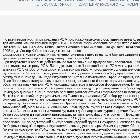
ГЕНЕРАЛ А.В. ТУРКУЛ ...
КОМАНДИРУ РУССКОГО К...
КОМАНД
По всей вероятности при создании РОА по русско-немецкому соглашению предполага
три дивизии, или по крайней мере 1-я и 2-я, после формирования объединятся с К
Востоке343. Мы не знаем точно, каковы именно были их планы, но до какой-то степ
1945 года. Доктор Крёгер сказал, что желательно
формировать новые дивизии постепенно, сначала вывести на поле боя две дивизии 
дивизий провести хорошо продуманную операцию344.
При подготовке к боевым действиям большое значение придавалось пропаганде. Ка
переходить на сторону РОА. Лишь доказав свою боеспособность, РОА могла рассчит
дивизий РОА на Восточном фронте, развернуло работу по созданию условий для сов
русская истребительная эскадрилья и 8-я эскадрилья ночных бомбардировщиков на
Между тем к началу 1945 года ситуация решительно изменилась. Красная армия, смя
были брошены последние немецкие резервы, временные боевые формирования и даже
обратили взгляд к частям РОА, находившимся еще в процессе формирования. Гитлер,
на что-то годится, либо нет". В первом случае ее следует рассматривать как "регу
немецкую дивизию. Я бы с гораздо большим удовольствием сформировал немецкую д
В этой критической ситуации начальник Главного управления СС, обергруппенфюре
он и сам давно уже хотел предпринять что-нибудь, что привлекло бы внимание к 
По приказу Власова и генерал-майора Трухина полковник Сахаров составил из отбо
Анихимовский, Малый и А. Высоцкий345. Командиром группы стал Сахаров, его зам
состава батальона охраны и многие курсанты дабендорфских курсов, причем бывши
была вооружена штурмовыми винтовками, автоматами, фауст-патронами. Перед высту
них зависит дальнейшее существование РОА. Действительно, значение планируемой
проследивший за подготовкой выступления ударной группы Сахарова. 6 февраля 194
"отборных солдат", и приказал уведомить командующего армейским корпусом С1 ге
"очень умную политику"346. Так, нельзя подчинить их какому-либо немецкому подра
с величайшей готовностью согласился на предложение командира корпуса принять 
немецких полковых и батальонных штабах в духе полного взаимопонимания. Согласн