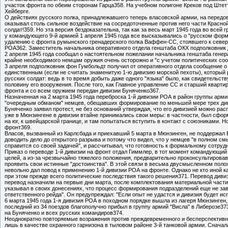
участок фронта по обеим сторонам Гарца358. На учебном полигоне Креков под Штет
Хейберге.
О действиях русского полка, принадлежавшего теперь власовской армии, на перед
оказывал столь сильное воздействие на сосредоточенные против него части Красной 
солдат!359. Но эта версия бездоказательна, так как за весь март 1945 года во все
у командующего 9-й армией 1 апреля 1945 года все высказывались о "русском форми
удалению с фронта румынского гренадерского полка Ваффен-СС, стоявшего к северу о
РОА362. Заместитель начальника оперативного отдела генштаба ОКХ подполковник
2 апреля 1945 года сообщал о настоятельном пожелании начальника генштаба генер
крайне необходимого немцам оружия очень осторожно и "с учетом политических соо
3 апреля подполковник фон Гумбольдт получил от оперативного отдела сообщение о т
единственным (если не считать знаменитую 1-ю дивизию морской пехоты), который 
русских солдат: ведь в то время добыть даже одного "языка" было, как свидетельст
половину его вооружения. После того, как Главное управление СС и старший кварти
фронта и со всем оружием передан дивизии Буняченко367.
Назначенная на 2 марта 1945 года переброска 1-й дивизии РОА в район группы арми
"очередным обманом" немцев, обещавших формирование по меньшей мере трех диви
Буняченко заявил протест, не без оснований утверждая, что его дивизией можно р
уже в Мюнзингене в дивизии втайне принимались свои меры: в частности, был сфо
на юг, к швейцарской границе, и там попытаться вступить в контакт с союзниками. Н
фронт369.
Власов, вызванный из Карлсбада и приехавший 5 марта в Мюнзинген, не поддержал Б
доводить дело до открытого разрыва и потому что видел, что у немцев "в полном см
справится со своей задачей", и рассчитывал, что готовность к формальному сотр
Приказ о переводе 1-й дивизии на фронт отдал Гиммлер, в тот момент командующий 
целей, а из-за чрезвычайно тяжелого положения, предварительно проконсультирова
проявить свои истинные "достоинства". В этой связи в весьма двусмысленном полож
невольно дал повод к применению 1-й дивизии РОА на фронте. Однако не кто иной к
при этом прежде всего политические последствия такого решения371. Перевод диви
перевод назначили на первые дни марта, после комплектования материальной части
указывал в своих донесениях, что процесс формирования подразделений еще не заве
ответственного рейда". Он предупреждал: "Если опыт не удастся и дивизия будет и
6 марта 1945 года 1-я дивизия РОА в походном порядке вышла из лагеря Мюнзинген,
последний из 34 поездов благополучно прибыл в группу армий "Висла" в Либерозе3
на Буняченко и всех русских командиров374.
Неоднократно повторяемые возражения против преждевременного и бесперспективно
лишь в качестве охранного гарнизона в тыловом районе 3-й танковой армии. Снача