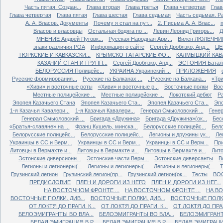
Часть пятая. Создан...
Глава вторая
Глава третья
Глава четвертая
Глав
Глава четвертая
Глава пятая
Глава шестая
Глава седьмая
Часть седьмая. Ра
А. А. Власов. Документы
Почему я стал на пут...
2. Письма А. А. Влас...
Власов и власовцы
Остальная бодяга по ...
Левин Леонид Григорь...
Д
МНЕНИЕ Андрей Пуговк...
Русская Народная Арм...
Вилен ЛЮЛЕЧНИК 
знаки различия РОА
Информация о сайте
Сергей Дробязко, Анд...
ЦЕ
ТЮРКСКИЕ И КАВКАЗСКИ...
КРЫМСКО ТАТАРСКИЕ ФО...
КАЛМЫЦКИЙ КАВА
КАЗАЧИЙ СТАН И ГРУПП...
Сергей Дробязко, Анд...
ЭСТОНИЯ Баталь
БЕЛОРУССИЯ Полицейс...
УКРАИНА Украинский ...
ПРИЛОЖЕНИЯ
Русские формирования...
Русские на Балканах ...
. Русские на Балкана...
«Три
«Хиви» и восточные роты
«Хиви» и восточные р...
Восточные полки
Вос
Местные полицейские ...
Местные полицейские ...
Локотский дебют
Ра
Эпопея Казачьего Стана
Эпопея Казачьего Ста...
Эпопея Казачьего Ста...
Эпо
1-я Казачья Кавалери...
1-я Казачья Кавалери...
Генерал Смысловский ...
Генер
Генерал Смысловский ...
Бригада «Дружина»
Бригада «Дружина»(ок...
Бес
«Братья-славяне» на ...
Франц Кушель, минска...
Белорусские полицейс...
Бело
Белорусские полицейс...
Белорусские полицейс...
Легионы и дружины ук...
Ле
Украинцы в СС и Верм...
Украинцы в СС и Верм...
Украинцы в СС и Верм...
При
Литовцы в Вермахте и...
Литовцы в Вермахте и...
Литовцы в Вермахте и...
Лито
Эстонские диверсионн...
Эстонские части Верм...
Эстонские диверсанты
В
Легионы и легионеры(...
Легионы и легионеры(...
Легионы и легионеры(...
Т
Грузинский легион
Грузинский легион(пр...
Грузинский легион(ок...
Тесты
ВО
ПРЕДИСЛОВИЕ
ПЛЕН И ДОРОГИ ИЗ НЕГО
ПЛЕН И ДОРОГИ ИЗ НЕГ...
НА ВОСТОЧНОМ ФРОНТЕ ...
НА ВОСТОЧНОМ ФРОНТЕ ...
НА ВО
ВОСТОЧНЫЕ ПОЛКИ. ДИВ...
ВОСТОЧНЫЕ ПОЛКИ. ДИВ...
ВОСТОЧНЫЕ ПОЛКИ.
ОТ ЛОКТЯ ДО ПРАГИ. К...
ОТ ЛОКТЯ ДО ПРАГИ. К...
ОТ ЛОКТЯ ДО ПРАГИ
БЕЛОЭМИГРАНТЫ ВО ВЛА...
БЕЛОЭМИГРАНТЫ ВО ВЛА...
БЕЛОЭМИГРАНТЫ
БЕЛАЯ ЭМИГРАЦИЯ В Р...
БЕЛАЯ ЭМИГРАЦИЯ В Р...
БЕЛАЯ ЭМИГРАЦИЯ 