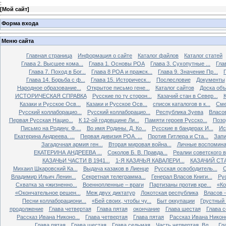
:
[
Мой сайт
]
Форма входа
Меню сайта
Главная страница
Информация о сайте
Каталог файлов
Каталог статей
Глава 2. Высшее кома...
Глава 1. Основы РОА
Глава 3. Сухопутные ...
Гла
Глава 7. Поход в Бог...
Глава 8 РОА и пражск...
Глава 9. Значение Пр...
Глава 14. Борьба с ф...
Глава 15. Историческ...
Послесловие
Документы
Народное образование...
Открытое письмо гене...
Каталог сайтов
Доска об
ИСТОРИЧЕСКАЯ СПРАВКА
Русские по ту сторон...
Казачий стан в Север...
К
Казаки и Русское Осв...
Казаки и Русское Осв...
список каталогов в к...
Сме
Русский коллаборацио...
Русский коллаборацио...
Республика Зуева
Власов
Первая Русская Нацио...
К 12-ой годовщине Ли...
Памяти героев Русско...
Позо
Письмо на Родину. Ф....
Во имя Родины. Д. Ко...
Русские в бандерах И...
Ис
Екатерина Андреева. ...
Первая дивизия РОА. ...
Против Гитлера и Ста...
Запи
Загадочная армия ген...
Вторая мировая война...
Личные воспоминан
ЕКАТЕРИНА АНДРЕЕВА ...
Соколов Б. В. Правда...
Реалии советского вр
КАЗАЧЬИ ЧАСТИ В 1941...
1-Я КАЗАЧЬЯ КАВАЛЕРИ...
КАЗАЧИЙ СТА
Михаил Шкаровский Ка...
Выдача казаков в Лиенце
Русская освободитель...
С
Владимир Ильич Ленин...
Секретная телеграмма...
Генерал Власов Книги...
Рус
Схватка за «жизненно...
Военнопленные – враги
Партизаны против кре...
«Ко
«Окончательное решен...
Меж двух диктатур
Локотская республика
Власов –
Песни коллаборациони...
«Бей своих, чтобы чу...
Быт оккупации
Грустный 
продолжение
Глава четвертая
Глава пятая
окончание
Глава шестая
Глава 
Рассказ Ивана Никоно...
Глава четвертая
Глава пятая
Рассказ Ивана Никоно
Глава пятая
Глава шестая
Глава седьмая
Часть четвертая. Вл...
Гл