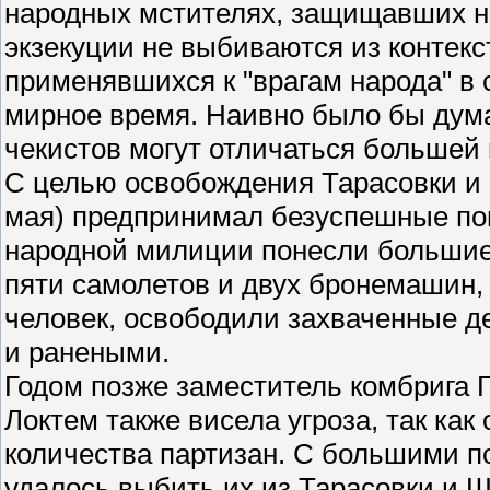
народных мстителях, защищавших на
экзекуции не выбиваются из контек
применявшихся к "врагам народа" в
мирное время. Наивно было бы дума
чекистов могут отличаться большей
С целью освобождения Тарасовки и Ш
мая) предпринимал безуспешные поп
народной милиции понесли большие 
пяти самолетов и двух бронемашин,
человек, освободили захваченные де
и ранеными.
Годом позже заместитель комбрига Г
Локтем также висела угроза, так как
количества партизан. С большими п
удалось выбить их из Тарасовки и 