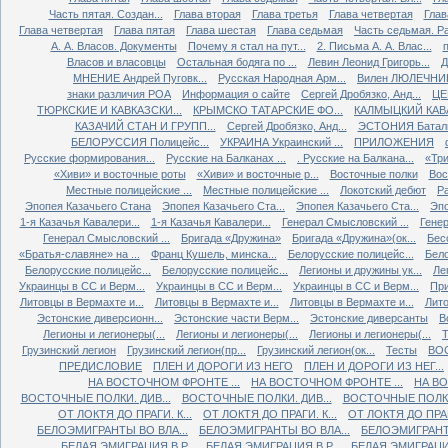
Часть пятая. Создан...
Глава вторая
Глава третья
Глава четвертая
Глав
Глава четвертая
Глава пятая
Глава шестая
Глава седьмая
Часть седьмая. Ра
А. А. Власов. Документы
Почему я стал на пут...
2. Письма А. А. Влас...
Власов и власовцы
Остальная бодяга по ...
Левин Леонид Григорь...
Д
МНЕНИЕ Андрей Пуговк...
Русская Народная Арм...
Вилен ЛЮЛЕЧНИК 
знаки различия РОА
Информация о сайте
Сергей Дробязко, Анд...
ЦЕ
ТЮРКСКИЕ И КАВКАЗСКИ...
КРЫМСКО ТАТАРСКИЕ ФО...
КАЛМЫЦКИЙ КАВА
КАЗАЧИЙ СТАН И ГРУПП...
Сергей Дробязко, Анд...
ЭСТОНИЯ Баталь
БЕЛОРУССИЯ Полицейс...
УКРАИНА Украинский ...
ПРИЛОЖЕНИЯ
Русские формирования...
Русские на Балканах ...
. Русские на Балкана...
«Три
«Хиви» и восточные роты
«Хиви» и восточные р...
Восточные полки
Вос
Местные полицейские ...
Местные полицейские ...
Локотский дебют
Ра
Эпопея Казачьего Стана
Эпопея Казачьего Ста...
Эпопея Казачьего Ста...
Эпо
1-я Казачья Кавалери...
1-я Казачья Кавалери...
Генерал Смысловский ...
Генер
Генерал Смысловский ...
Бригада «Дружина»
Бригада «Дружина»(ок...
Бес
«Братья-славяне» на ...
Франц Кушель, минска...
Белорусские полицейс...
Бело
Белорусские полицейс...
Белорусские полицейс...
Легионы и дружины ук...
Ле
Украинцы в СС и Верм...
Украинцы в СС и Верм...
Украинцы в СС и Верм...
При
Литовцы в Вермахте и...
Литовцы в Вермахте и...
Литовцы в Вермахте и...
Лито
Эстонские диверсионн...
Эстонские части Верм...
Эстонские диверсанты
В
Легионы и легионеры(...
Легионы и легионеры(...
Легионы и легионеры(...
Т
Грузинский легион
Грузинский легион(пр...
Грузинский легион(ок...
Тесты
ВО
ПРЕДИСЛОВИЕ
ПЛЕН И ДОРОГИ ИЗ НЕГО
ПЛЕН И ДОРОГИ ИЗ НЕГ...
НА ВОСТОЧНОМ ФРОНТЕ ...
НА ВОСТОЧНОМ ФРОНТЕ ...
НА ВО
ВОСТОЧНЫЕ ПОЛКИ. ДИВ...
ВОСТОЧНЫЕ ПОЛКИ. ДИВ...
ВОСТОЧНЫЕ ПОЛКИ.
ОТ ЛОКТЯ ДО ПРАГИ. К...
ОТ ЛОКТЯ ДО ПРАГИ. К...
ОТ ЛОКТЯ ДО ПРАГИ
БЕЛОЭМИГРАНТЫ ВО ВЛА...
БЕЛОЭМИГРАНТЫ ВО ВЛА...
БЕЛОЭМИГРАНТЫ
БЕЛАЯ ЭМИГРАЦИЯ В Р...
БЕЛАЯ ЭМИГРАЦИЯ В Р...
БЕЛАЯ ЭМИГРАЦИЯ 