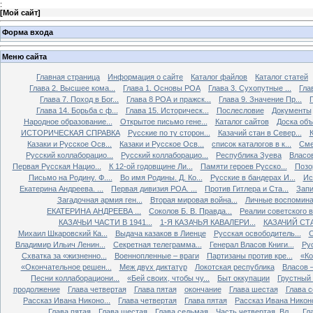
:
[
Мой сайт
]
Форма входа
Меню сайта
Главная страница
Информация о сайте
Каталог файлов
Каталог статей
Глава 2. Высшее кома...
Глава 1. Основы РОА
Глава 3. Сухопутные ...
Гла
Глава 7. Поход в Бог...
Глава 8 РОА и пражск...
Глава 9. Значение Пр...
Глава 14. Борьба с ф...
Глава 15. Историческ...
Послесловие
Документы
Народное образование...
Открытое письмо гене...
Каталог сайтов
Доска об
ИСТОРИЧЕСКАЯ СПРАВКА
Русские по ту сторон...
Казачий стан в Север...
К
Казаки и Русское Осв...
Казаки и Русское Осв...
список каталогов в к...
Сме
Русский коллаборацио...
Русский коллаборацио...
Республика Зуева
Власов
Первая Русская Нацио...
К 12-ой годовщине Ли...
Памяти героев Русско...
Позо
Письмо на Родину. Ф....
Во имя Родины. Д. Ко...
Русские в бандерах И...
Ис
Екатерина Андреева. ...
Первая дивизия РОА. ...
Против Гитлера и Ста...
Запи
Загадочная армия ген...
Вторая мировая война...
Личные воспоминан
ЕКАТЕРИНА АНДРЕЕВА ...
Соколов Б. В. Правда...
Реалии советского вр
КАЗАЧЬИ ЧАСТИ В 1941...
1-Я КАЗАЧЬЯ КАВАЛЕРИ...
КАЗАЧИЙ СТА
Михаил Шкаровский Ка...
Выдача казаков в Лиенце
Русская освободитель...
С
Владимир Ильич Ленин...
Секретная телеграмма...
Генерал Власов Книги...
Рус
Схватка за «жизненно...
Военнопленные – враги
Партизаны против кре...
«Ко
«Окончательное решен...
Меж двух диктатур
Локотская республика
Власов –
Песни коллаборациони...
«Бей своих, чтобы чу...
Быт оккупации
Грустный 
продолжение
Глава четвертая
Глава пятая
окончание
Глава шестая
Глава 
Рассказ Ивана Никоно...
Глава четвертая
Глава пятая
Рассказ Ивана Никоно
Глава пятая
Глава шестая
Глава седьмая
Часть четвертая. Вл...
Гл