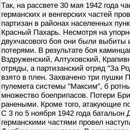
Так, на рассвете 30 мая 1942 года 
германских и венгерских частей пр
партизан в районах населенных пун
Красный Пахарь. Несмотря на упорн
двухчасового боя они были выбиты 
потерями. В результате боя каминц
Вздруженский, Алтуховский, Крапив
отряды, а партизанский отряд "За Р
взято в плен. Захвачено три пушки 
пулемета системы "Максим", б ротн
множество боеприпасов. Потери Бри
ранеными. Кроме того, атакующие п
С 3 по 5 ноября 1942 года батальон
германскими частями провел наступ