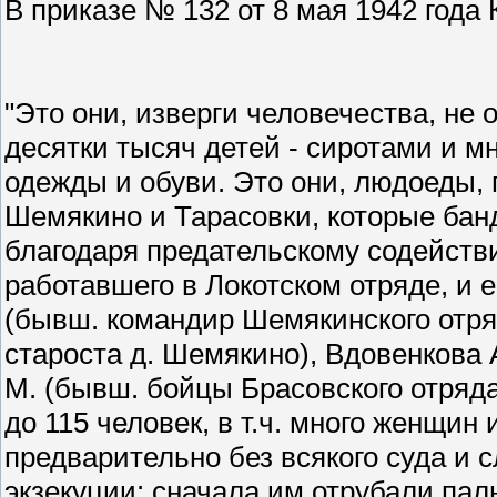
В приказе № 132 от 8 мая 1942 года
"Это они, изверги человечества, не
десятки тысяч детей - сиротами и 
одежды и обуви. Это они, людоеды, 
Шемякино и Тарасовки, которые банд
благодаря предательскому содейств
работавшего в Локотском отряде, и 
(бывш. командир Шемякинского отря
староста д. Шемякино), Вдовенкова А
М. (бывш. бойцы Брасовского отряда)
до 115 человек, в т.ч. много женщин
предварительно без всякого суда и 
экзекуции: сначала им отрубали пал