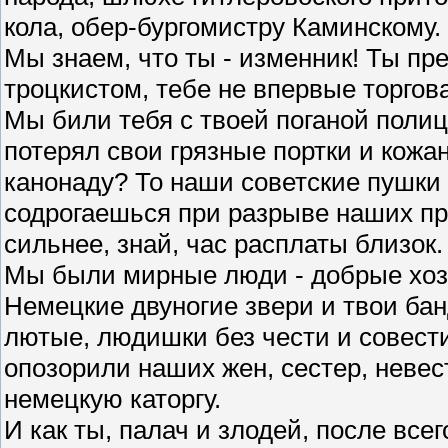
кола, обер-бургомистру Каминскому.
Мы знаем, что ты - изменник! Ты пр
троцкистом, тебе не впервые торгов
Мы били тебя с твоей поганой полици
потерял свои грязные портки и кож
канонаду? То наши советские пушки 
содрогаешься при разрыве наших п
сильнее, знай, час расплаты близок.
Мы были мирные люди - добрые хозя
Немецкие двуногие звери и твои бан
лютые, людишки без чести и совест
опозорили наших жен, сестер, невес
немецкую каторгу.
И как ты, палач и злодей, после всег