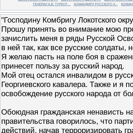
ГЕНЕРАЛ А.В. ТУРКУЛ ...
КОМАНДИРУ РУССКОГО К...
КОМАНД
"Господину Комбригу Локотского окру
Прошу принять во внимание мою про
зачислить меня в ряды Русской Осв
в ней так, как все русские солдаты,
Я желаю пасть на поле боя в сраже
принесет пользу за русский народ.
Мой отец остался инвалидом в русск
Георгиевского кавалера. Также и я п
освобождение русского народа от б
Обоюдная гражданская ненависть на
правительства говорилось, что парт
действий, начав терроризировать гр