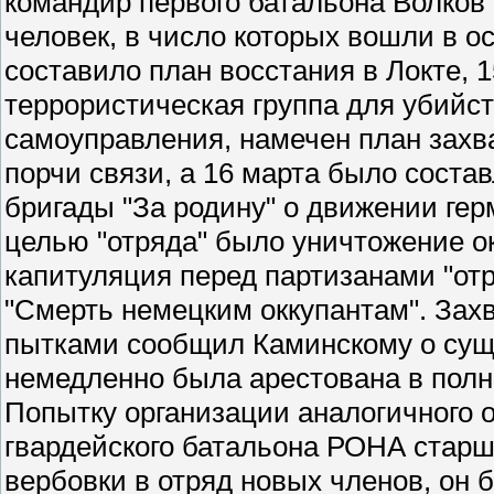
командир первого батальона Волков и
человек, в число которых вошли в 
составило план восстания в Локте, 
террористическая группа для убийст
самоуправления, намечен план захва
порчи связи, а 16 марта было соста
бригады "За родину" о движении гер
целью "отряда" было уничтожение о
капитуляция перед партизанами "отр
"Смерть немецким оккупантам". Захв
пытками сообщил Каминскому о сущ
немедленно была арестована в полн
Попытку организации аналогичного 
гвардейского батальона РОНА старш
вербовки в отряд новых членов, он б