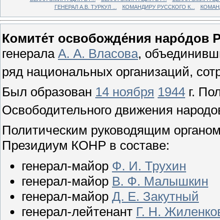
ГЕНЕРАЛ А.В. ТУРКУЛ ...
КОМАНДИРУ РУССКОГО К...
КОМАНД
Комите́т освобожде́ния наро́дов Р
генерала
А. А. Власова
, объединивш
ряд национальных организаций, со
Был образован
14 ноября
1944
г. По
Освободительного движения народов
Политическим руководящим органо
Президиум КОНР в составе:
генерал-майор
Ф. И. Трухин
генерал-майор
В. Ф. Малышкин
генерал-майор
Д. Е. Закутный
генерал-лейтенант
Г. Н. Жиленко