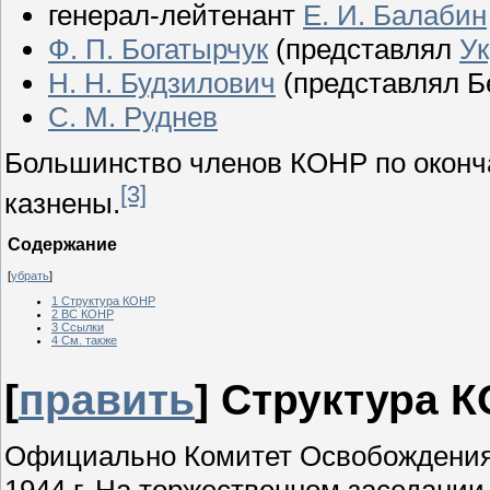
генерал-лейтенант
Е. И. Балабин
Ф. П. Богатырчук
(представлял
Ук
Н. Н. Будзилович
(представлял Б
С. М. Руднев
Большинство членов КОНР по оконч
[3]
казнены.
Содержание
[
убрать
]
1
Структура КОНР
2
ВС КОНР
3
Ссылки
4
См. также
[
править
]
Структура 
Официально Комитет Освобождения 
1944 г. На торжественном заседани