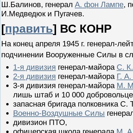
Ш.Балинов, генерал
А. фон Лампе
, 
И.Медведюк и Пугачев.
[
править
]
ВС КОНР
На конец апреля 1945 г. генерал-лей
подчинении Вооруженные Силы в с
1-я дивизия
генерал-майора
С. К
2-я дивизия
генерал-майора
Г. А
3-я дивизия генерал-майора
М. 
лишь штаб и 10 000 добровольце
запасная бригада полковника С. Т
Военно-Воздушные Силы
генера
дивизион ПТО,
офицерская школа генерала
М. А