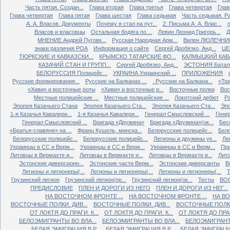
Часть пятая. Создан...
Глава вторая
Глава третья
Глава четвертая
Глав
Глава четвертая
Глава пятая
Глава шестая
Глава седьмая
Часть седьмая. Ра
А. А. Власов. Документы
Почему я стал на пут...
2. Письма А. А. Влас...
Власов и власовцы
Остальная бодяга по ...
Левин Леонид Григорь...
Д
МНЕНИЕ Андрей Пуговк...
Русская Народная Арм...
Вилен ЛЮЛЕЧНИК 
знаки различия РОА
Информация о сайте
Сергей Дробязко, Анд...
ЦЕ
ТЮРКСКИЕ И КАВКАЗСКИ...
КРЫМСКО ТАТАРСКИЕ ФО...
КАЛМЫЦКИЙ КАВА
КАЗАЧИЙ СТАН И ГРУПП...
Сергей Дробязко, Анд...
ЭСТОНИЯ Баталь
БЕЛОРУССИЯ Полицейс...
УКРАИНА Украинский ...
ПРИЛОЖЕНИЯ
Русские формирования...
Русские на Балканах ...
. Русские на Балкана...
«Три
«Хиви» и восточные роты
«Хиви» и восточные р...
Восточные полки
Вос
Местные полицейские ...
Местные полицейские ...
Локотский дебют
Ра
Эпопея Казачьего Стана
Эпопея Казачьего Ста...
Эпопея Казачьего Ста...
Эпо
1-я Казачья Кавалери...
1-я Казачья Кавалери...
Генерал Смысловский ...
Генер
Генерал Смысловский ...
Бригада «Дружина»
Бригада «Дружина»(ок...
Бес
«Братья-славяне» на ...
Франц Кушель, минска...
Белорусские полицейс...
Бело
Белорусские полицейс...
Белорусские полицейс...
Легионы и дружины ук...
Ле
Украинцы в СС и Верм...
Украинцы в СС и Верм...
Украинцы в СС и Верм...
При
Литовцы в Вермахте и...
Литовцы в Вермахте и...
Литовцы в Вермахте и...
Лито
Эстонские диверсионн...
Эстонские части Верм...
Эстонские диверсанты
В
Легионы и легионеры(...
Легионы и легионеры(...
Легионы и легионеры(...
Т
Грузинский легион
Грузинский легион(пр...
Грузинский легион(ок...
Тесты
ВО
ПРЕДИСЛОВИЕ
ПЛЕН И ДОРОГИ ИЗ НЕГО
ПЛЕН И ДОРОГИ ИЗ НЕГ...
НА ВОСТОЧНОМ ФРОНТЕ ...
НА ВОСТОЧНОМ ФРОНТЕ ...
НА ВО
ВОСТОЧНЫЕ ПОЛКИ. ДИВ...
ВОСТОЧНЫЕ ПОЛКИ. ДИВ...
ВОСТОЧНЫЕ ПОЛКИ.
ОТ ЛОКТЯ ДО ПРАГИ. К...
ОТ ЛОКТЯ ДО ПРАГИ. К...
ОТ ЛОКТЯ ДО ПРАГИ
БЕЛОЭМИГРАНТЫ ВО ВЛА...
БЕЛОЭМИГРАНТЫ ВО ВЛА...
БЕЛОЭМИГРАНТЫ
БЕЛАЯ ЭМИГРАЦИЯ В Р...
БЕЛАЯ ЭМИГРАЦИЯ В Р...
БЕЛАЯ ЭМИГРАЦИЯ 