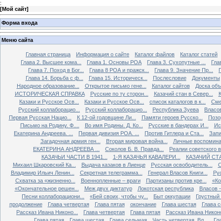
:
[
Мой сайт
]
Форма входа
Меню сайта
Главная страница
Информация о сайте
Каталог файлов
Каталог статей
Глава 2. Высшее кома...
Глава 1. Основы РОА
Глава 3. Сухопутные ...
Гла
Глава 7. Поход в Бог...
Глава 8 РОА и пражск...
Глава 9. Значение Пр...
Глава 14. Борьба с ф...
Глава 15. Историческ...
Послесловие
Документы
Народное образование...
Открытое письмо гене...
Каталог сайтов
Доска об
ИСТОРИЧЕСКАЯ СПРАВКА
Русские по ту сторон...
Казачий стан в Север...
К
Казаки и Русское Осв...
Казаки и Русское Осв...
список каталогов в к...
Сме
Русский коллаборацио...
Русский коллаборацио...
Республика Зуева
Власов
Первая Русская Нацио...
К 12-ой годовщине Ли...
Памяти героев Русско...
Позо
Письмо на Родину. Ф....
Во имя Родины. Д. Ко...
Русские в бандерах И...
Ис
Екатерина Андреева. ...
Первая дивизия РОА. ...
Против Гитлера и Ста...
Запи
Загадочная армия ген...
Вторая мировая война...
Личные воспоминан
ЕКАТЕРИНА АНДРЕЕВА ...
Соколов Б. В. Правда...
Реалии советского вр
КАЗАЧЬИ ЧАСТИ В 1941...
1-Я КАЗАЧЬЯ КАВАЛЕРИ...
КАЗАЧИЙ СТА
Михаил Шкаровский Ка...
Выдача казаков в Лиенце
Русская освободитель...
С
Владимир Ильич Ленин...
Секретная телеграмма...
Генерал Власов Книги...
Рус
Схватка за «жизненно...
Военнопленные – враги
Партизаны против кре...
«Ко
«Окончательное решен...
Меж двух диктатур
Локотская республика
Власов –
Песни коллаборациони...
«Бей своих, чтобы чу...
Быт оккупации
Грустный 
продолжение
Глава четвертая
Глава пятая
окончание
Глава шестая
Глава 
Рассказ Ивана Никоно...
Глава четвертая
Глава пятая
Рассказ Ивана Никоно
Глава пятая
Глава шестая
Глава седьмая
Часть четвертая. Вл...
Гл