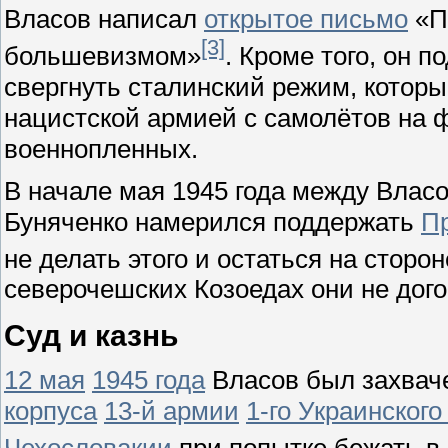
Власов написал
открытое письмо
«По
[3]
большевизмом»
. Кроме того, он 
свергнуть сталинский режим, котор
нацистской армией с самолётов на ф
военнопленных.
В начале мая 1945 года между Вла
Буняченко намерился поддержать
П
не делать этого и остаться на сторо
северочешских Козоедах они не дого
Суд и казнь
12 мая
1945 года
Власов был захва
корпуса
13-й армии
1-го Украинског
Чехословакии
при попытке бежать в