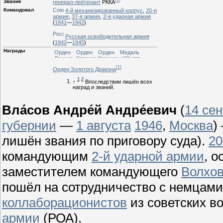
Звание
генерал-лейтенант
РККА
Командовал
4-й механизированный корпус
,
20-я
армия
,
37-я армия
,
2-я ударная армия
(
1941
—
1942
)
Русская освободительная армия
(
1942
—
1945
)
Награды
[1]
Орден Золотого Дракона
1
2
↑
Впоследствии лишён всех
наград и званий.
Вла́сов Андре́й Андре́евич
(
14 се
губернии
—
1 августа
1946
,
Москва
)
лишён звания по приговору суда).
20
командующим
2-й ударной армии
, 
заместителем командующего
Волхов
пошёл на сотрудничество с немцами
коллаборационистов
из советских 
армии
(РОА).