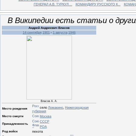
ГЕНЕРАЛ А.В. ТУРКУЛ ...
КОМАНДИРУ РУССКОГО К...
КОМАНД
В Википедии есть статьи о друг
Андрей Андреевич Власов
14 сентября
1901
-
1 августа
1946
Власов А. А.
село
Ломакино
,
Нижегородская
Место рождения
губерния
Место смерти
Москва
СССР
Принадлежность
РОА
Род войск
пехота
[1]