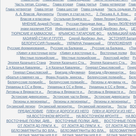
Часть пятая. Создан...
Глава вторая
Глава третья
Глава четвертая
Глав
Глава четвертая
Глава пятая
Глава шестая
Глава седьмая
Часть седьмая. Ра
А. А. Власов. Документы
Почему я стал на пут...
2. Письма А. А. Влас...
Власов и власовцы
Остальная бодяга по ...
Левин Леонид Григорь...
Д
МНЕНИЕ Андрей Пуговк...
Русская Народная Арм...
Вилен ЛЮЛЕЧНИК 
знаки различия РОА
Информация о сайте
Сергей Дробязко, Анд...
ЦЕ
ТЮРКСКИЕ И КАВКАЗСКИ...
КРЫМСКО ТАТАРСКИЕ ФО...
КАЛМЫЦКИЙ КАВА
КАЗАЧИЙ СТАН И ГРУПП...
Сергей Дробязко, Анд...
ЭСТОНИЯ Баталь
БЕЛОРУССИЯ Полицейс...
УКРАИНА Украинский ...
ПРИЛОЖЕНИЯ
Русские формирования...
Русские на Балканах ...
. Русские на Балкана...
«Три
«Хиви» и восточные роты
«Хиви» и восточные р...
Восточные полки
Вос
Местные полицейские ...
Местные полицейские ...
Локотский дебют
Ра
Эпопея Казачьего Стана
Эпопея Казачьего Ста...
Эпопея Казачьего Ста...
Эпо
1-я Казачья Кавалери...
1-я Казачья Кавалери...
Генерал Смысловский ...
Генер
Генерал Смысловский ...
Бригада «Дружина»
Бригада «Дружина»(ок...
Бес
«Братья-славяне» на ...
Франц Кушель, минска...
Белорусские полицейс...
Бело
Белорусские полицейс...
Белорусские полицейс...
Легионы и дружины ук...
Ле
Украинцы в СС и Верм...
Украинцы в СС и Верм...
Украинцы в СС и Верм...
При
Литовцы в Вермахте и...
Литовцы в Вермахте и...
Литовцы в Вермахте и...
Лито
Эстонские диверсионн...
Эстонские части Верм...
Эстонские диверсанты
В
Легионы и легионеры(...
Легионы и легионеры(...
Легионы и легионеры(...
Т
Грузинский легион
Грузинский легион(пр...
Грузинский легион(ок...
Тесты
ВО
ПРЕДИСЛОВИЕ
ПЛЕН И ДОРОГИ ИЗ НЕГО
ПЛЕН И ДОРОГИ ИЗ НЕГ...
НА ВОСТОЧНОМ ФРОНТЕ ...
НА ВОСТОЧНОМ ФРОНТЕ ...
НА ВО
ВОСТОЧНЫЕ ПОЛКИ. ДИВ...
ВОСТОЧНЫЕ ПОЛКИ. ДИВ...
ВОСТОЧНЫЕ ПОЛКИ.
ОТ ЛОКТЯ ДО ПРАГИ. К...
ОТ ЛОКТЯ ДО ПРАГИ. К...
ОТ ЛОКТЯ ДО ПРАГИ
БЕЛОЭМИГРАНТЫ ВО ВЛА...
БЕЛОЭМИГРАНТЫ ВО ВЛА...
БЕЛОЭМИГРАНТЫ
БЕЛАЯ ЭМИГРАЦИЯ В Р...
БЕЛАЯ ЭМИГРАЦИЯ В Р...
БЕЛАЯ ЭМИГРАЦИЯ 