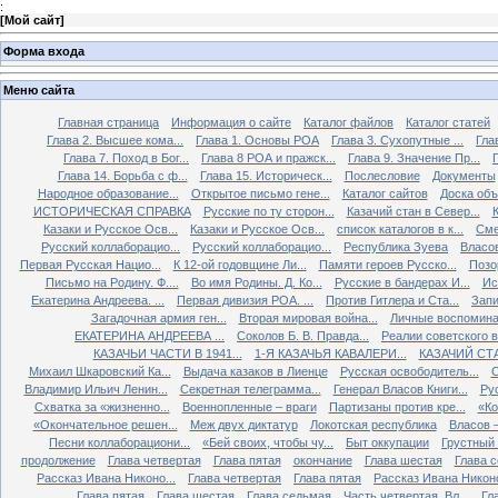
:
[
Мой сайт
]
Форма входа
Меню сайта
Главная страница
Информация о сайте
Каталог файлов
Каталог статей
Глава 2. Высшее кома...
Глава 1. Основы РОА
Глава 3. Сухопутные ...
Гла
Глава 7. Поход в Бог...
Глава 8 РОА и пражск...
Глава 9. Значение Пр...
Глава 14. Борьба с ф...
Глава 15. Историческ...
Послесловие
Документы
Народное образование...
Открытое письмо гене...
Каталог сайтов
Доска об
ИСТОРИЧЕСКАЯ СПРАВКА
Русские по ту сторон...
Казачий стан в Север...
К
Казаки и Русское Осв...
Казаки и Русское Осв...
список каталогов в к...
Сме
Русский коллаборацио...
Русский коллаборацио...
Республика Зуева
Власов
Первая Русская Нацио...
К 12-ой годовщине Ли...
Памяти героев Русско...
Позо
Письмо на Родину. Ф....
Во имя Родины. Д. Ко...
Русские в бандерах И...
Ис
Екатерина Андреева. ...
Первая дивизия РОА. ...
Против Гитлера и Ста...
Запи
Загадочная армия ген...
Вторая мировая война...
Личные воспоминан
ЕКАТЕРИНА АНДРЕЕВА ...
Соколов Б. В. Правда...
Реалии советского вр
КАЗАЧЬИ ЧАСТИ В 1941...
1-Я КАЗАЧЬЯ КАВАЛЕРИ...
КАЗАЧИЙ СТА
Михаил Шкаровский Ка...
Выдача казаков в Лиенце
Русская освободитель...
С
Владимир Ильич Ленин...
Секретная телеграмма...
Генерал Власов Книги...
Рус
Схватка за «жизненно...
Военнопленные – враги
Партизаны против кре...
«Ко
«Окончательное решен...
Меж двух диктатур
Локотская республика
Власов –
Песни коллаборациони...
«Бей своих, чтобы чу...
Быт оккупации
Грустный 
продолжение
Глава четвертая
Глава пятая
окончание
Глава шестая
Глава 
Рассказ Ивана Никоно...
Глава четвертая
Глава пятая
Рассказ Ивана Никоно
Глава пятая
Глава шестая
Глава седьмая
Часть четвертая. Вл...
Гл