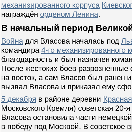
механизированного корпуса
Киевског
награждён
орденом Ленина
.
В начальный период Велико
Война
для Власова началась под
Ль
командира
4-го механизированного 
благодарность и был назначен ком
После жестоких боев разрозненные 
на восток, а сам Власов был ранен и
вызвал Власова и приказал ему сф
5 декабря
в районе деревни
Красная
Московского Кремля) советская 20-
Власова остановила части немецко
в победу под Москвой. В советское 