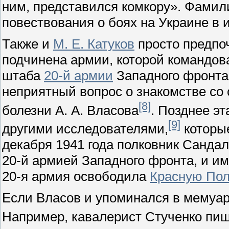
ним, представился комкору». Фамил
повествования о боях на Украине в 
Также и
М. Е. Катуков
просто предпоч
подчинена армии, которой командов
штаба
20-й армии
Западного фронт
неприятный вопрос о знакомстве со
[8]
болезни А. А. Власова
. Позднее э
[9]
другими исследователями,
которые
декабря 1941 года полковник Санда
20-й армией Западного фронта, и и
20-я армия освободила
Красную Пол
Если Власов и упоминался в мемуарах
Например, кавалерист Стученко пиш