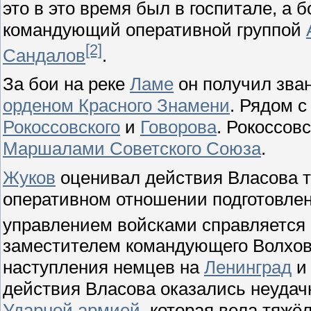
это в это время был в госпитале, а
командующий оперативной группой
[2]
Сандалов
.
За бои на реке
Ламе
он получил зва
орденом Красного Знамени
. Рядом 
Рокоссовского
и
Говорова
. Рокоссов
Маршалами Советского Союза
.
Жуков
оценивал действия Власова т
оперативном отношении подготовлен
управлением войсками справляется
заместителем командующего Волхов
наступления немцев на
Ленинград
и 
действия Власова оказались неудач
Ударной армией
, которая вела тяж