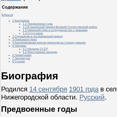
Содержание
[
убрать
]
1
Биография
1.1
Предвоенные годы
1.2
В начальный период Великой Отечественной войны
1.3
Немецкий плен и сотрудничество с немцами
1.4
Суд и казнь
2
Отношение в послевоенный период
3
Пересмотр дела
4
Альтернативная версия перехода на сторону немцев
5
Награды
5.1
Награды СССР
5.2
Иностранные награды
6
Примечания
7
Литература
8
Ссылки
Биография
Родился
14 сентября
1901 года
в се
Нижегородской области.
Русский
.
Предвоенные годы