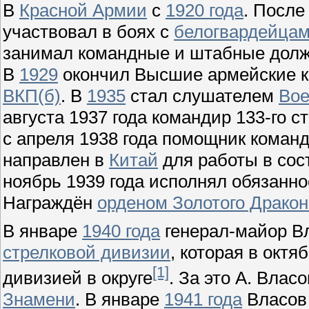
В
Красной Армии
с
1920 года
. После
участвовал в боях с
белогвардейца
занимал командные и штабные должн
В
1929
окончил Высшие армейские к
ВКП(б)
. В
1935
стал слушателем
Вое
августа 1937 года командир 133-го с
с апреля 1938 года помощник коман
направлен в
Китай
для работы в сос
ноябрь 1939 года исполнял обязанно
Награждён
орденом Золотого Дракон
В январе
1940 года
генерал-майор В
стрелковой дивизии
, которая в октя
[1]
дивизией в округе
. За это А. Вла
Знамени
. В январе
1941 года
Власов