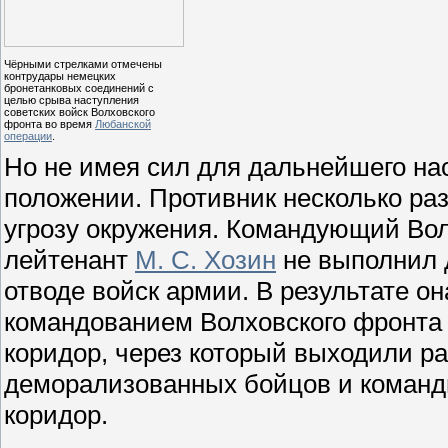
Чёрными стрелками отмечены
контрудары немецких
бронетанковых соединений с
целью срыва наступления
советских войск Волховского
фронта во время
Любанской
операции
.
Но не имея сил для дальнейшего на
положении. Противник несколько ра
угрозу окружения. Командующий Вол
лейтенант
М. С. Хозин
не выполнил 
отводе войск армии. В результате о
командованием Волховского фронта
коридор, через который выходили р
деморализованных бойцов и команд
коридор.