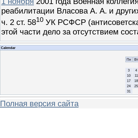
1 ноября
2001 года Военная коллегия
реабилитации Власова А. А. и други
10
ч. 2 ст. 58
УК РСФСР (антисоветская
этой части дело за отсутствием сос
Calendar
Пн
Вт
3
4
10
11
17
18
24
25
31
Полная версия сайта