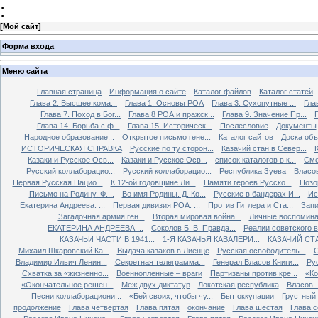
:
[
Мой сайт
]
Форма входа
Меню сайта
Главная страница
Информация о сайте
Каталог файлов
Каталог статей
Глава 2. Высшее кома...
Глава 1. Основы РОА
Глава 3. Сухопутные ...
Гла
Глава 7. Поход в Бог...
Глава 8 РОА и пражск...
Глава 9. Значение Пр...
Глава 14. Борьба с ф...
Глава 15. Историческ...
Послесловие
Документы
Народное образование...
Открытое письмо гене...
Каталог сайтов
Доска об
ИСТОРИЧЕСКАЯ СПРАВКА
Русские по ту сторон...
Казачий стан в Север...
К
Казаки и Русское Осв...
Казаки и Русское Осв...
список каталогов в к...
Сме
Русский коллаборацио...
Русский коллаборацио...
Республика Зуева
Власов
Первая Русская Нацио...
К 12-ой годовщине Ли...
Памяти героев Русско...
Позо
Письмо на Родину. Ф....
Во имя Родины. Д. Ко...
Русские в бандерах И...
Ис
Екатерина Андреева. ...
Первая дивизия РОА. ...
Против Гитлера и Ста...
Запи
Загадочная армия ген...
Вторая мировая война...
Личные воспоминан
ЕКАТЕРИНА АНДРЕЕВА ...
Соколов Б. В. Правда...
Реалии советского вр
КАЗАЧЬИ ЧАСТИ В 1941...
1-Я КАЗАЧЬЯ КАВАЛЕРИ...
КАЗАЧИЙ СТА
Михаил Шкаровский Ка...
Выдача казаков в Лиенце
Русская освободитель...
С
Владимир Ильич Ленин...
Секретная телеграмма...
Генерал Власов Книги...
Рус
Схватка за «жизненно...
Военнопленные – враги
Партизаны против кре...
«Ко
«Окончательное решен...
Меж двух диктатур
Локотская республика
Власов –
Песни коллаборациони...
«Бей своих, чтобы чу...
Быт оккупации
Грустный 
продолжение
Глава четвертая
Глава пятая
окончание
Глава шестая
Глава 