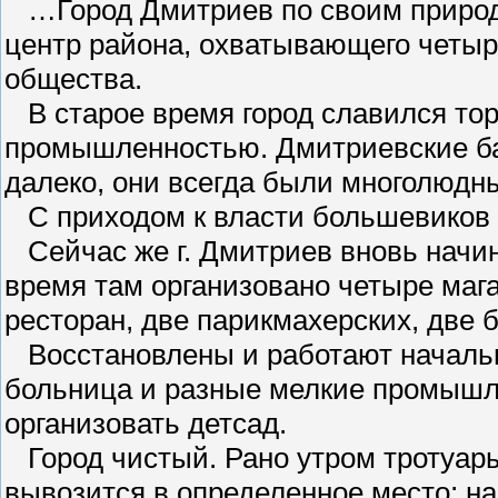
…Город Дмитриев по своим природн
центр района, охватывающего четыр
общества.
В старое время город славился тор
промышленностью. Дмитриевские ба
далеко, они всегда были многолюдн
С приходом к власти большевиков с
Сейчас же г. Дмитриев вновь начин
время там организовано четыре мага
ресторан, две парикмахерских, две 
Восстановлены и работают начальна
больница и разные мелкие промышл
организовать детсад.
Город чистый. Рано утром тротуар
вывозится в определенное место; на