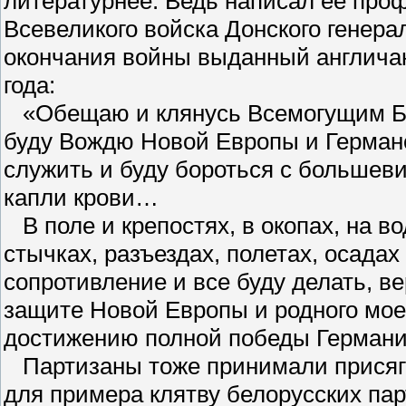
литературнее. Ведь написал ее про
Всевеликого войска Донского генера
окончания войны выданный англича
года:
«Обещаю и клянусь Всемогущим Бог
буду Вождю Новой Европы и Германс
служить и буду бороться с большев
капли крови…
В поле и крепостях, в окопах, на во
стычках, разъездах, полетах, осада
сопротивление и все буду делать, в
защите Новой Европы и родного моег
достижению полной победы Германи
Партизаны тоже принимали присягу,
для примера клятву белорусских пар