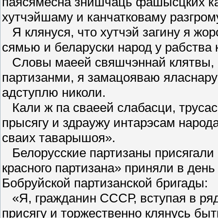
паясямесна знишчаць фашысцких ка
хутчэйшаму и канчатковаму разгром
Я клянуся, что хутчэй загину я жор
сямью и беларуски народ у рабства
Словы маеей свяшчэннай клятвы, 
партизанми, я замацояваю яласнаруч
адступлю николи.
Кали ж па сваеей слабасци, трусас
прысягу и здраужу интарэсам народа
сваих таварышоя».
Белорусские партизаны присягали и
красного партизана» приняли в день
Бобруйской партизанской бригады:
«Я, гражданин СССР, вступая в ряд
присягу и торжественно клянусь бы