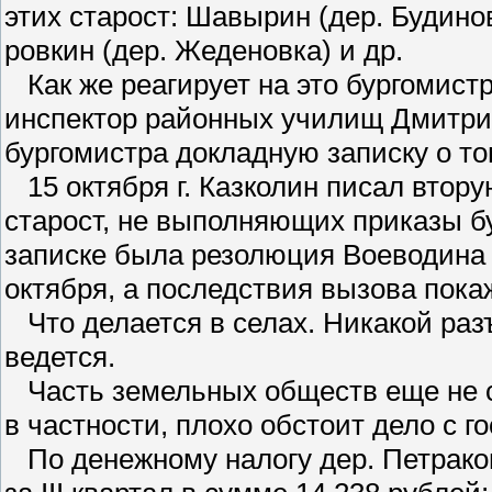
этих старост: Шавырин (дер. Будинов
ровкин (дер. Жеденовка) и др.
Как же реагирует на это бургомистр
инспектор районных училищ Дмитриев
бургомистра докладную записку о то
15 октября г. Казколин писал втор
старост, не выполняющих приказы бу
записке была резолюция Воеводина 
октября, а последствия вызова пока
Что делается в селах. Никакой раз
ведется.
Часть земельных обществ еще не сд
в частности, плохо обстоит дело с г
По денежному налогу дер. Петраков