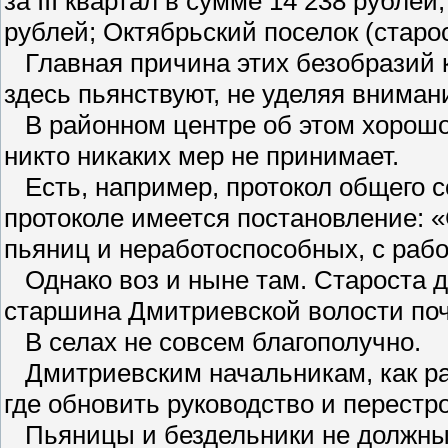
за III квартал в сумме 14 238 рубле
рублей; Октябрьский поселок (старос
Главная причина этих безобразий к
здесь пьянствуют, не уделяя вниман
В районном центре об этом хорошо 
никто никаких мер не принимает.
Есть, например, протокол общего с
протоколе имеется постановление: «
пьяниц и неработоспособных, с рабо
Однако воз и ныне там. Староста до
старшина Дмитриевской волости по
В селах не совсем благополучно.
Дмитриевским начальникам, как рай
где обновить руководство и перестро
Пьяницы и бездельники не должны 