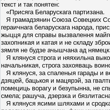
текст и так понятен:
«Присяга Беларускага партизана.
Я грамадзянин Союза Совецких Со
гераичнага беларускага народа, при
жыцця для справы вызвалення майг
захопникая и катая и не складу збро
зямля не будзе ачышчана ад нямец
Я клянуся строга и няяхильна выко
начальникая, строга захояваць вои
Я клянуся, за спаленыя гарады и ве
дзяцей, бацькоя и мацярэй, за гвал
помециць ворагу и безупынна, не с
смела; рашуча, дзерзка и бязлитасн
Я клянуся ясими шляхами и сродк