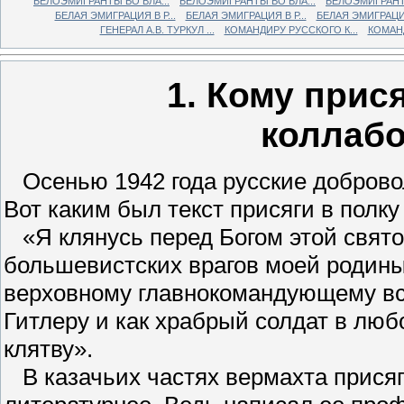
БЕЛОЭМИГРАНТЫ ВО ВЛА...
БЕЛОЭМИГРАНТЫ ВО ВЛА...
БЕЛОЭМИГРАНТЫ
БЕЛАЯ ЭМИГРАЦИЯ В Р...
БЕЛАЯ ЭМИГРАЦИЯ В Р...
БЕЛАЯ ЭМИГРАЦИЯ 
ГЕНЕРАЛ А.В. ТУРКУЛ ...
КОМАНДИРУ РУССКОГО К...
КОМАНД
1. Кому прис
коллаб
Осенью 1942 года русские доброво
Вот каким был текст присяги в полк
«Я клянусь перед Богом этой святой
большевистских врагов моей родины
верховному главнокомандующему в
Гитлеру и как храбрый солдат в любо
клятву».
В казачьих частях вермахта присяг