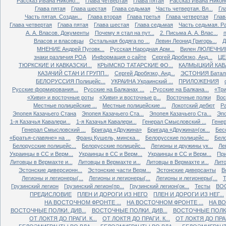
Рассказ Ивана Никоно...
Глава четвертая
Глава пятая
Рассказ Ивана Никоно
Глава пятая
Глава шестая
Глава седьмая
Часть четвертая. Вл...
Гл
Часть пятая. Создан...
Глава вторая
Глава третья
Глава четвертая
Глав
Глава четвертая
Глава пятая
Глава шестая
Глава седьмая
Часть седьмая. Ра
А. А. Власов. Документы
Почему я стал на пут...
2. Письма А. А. Влас...
Власов и власовцы
Остальная бодяга по ...
Левин Леонид Григорь...
Д
МНЕНИЕ Андрей Пуговк...
Русская Народная Арм...
Вилен ЛЮЛЕЧНИК 
знаки различия РОА
Информация о сайте
Сергей Дробязко, Анд...
ЦЕ
ТЮРКСКИЕ И КАВКАЗСКИ...
КРЫМСКО ТАТАРСКИЕ ФО...
КАЛМЫЦКИЙ КАВА
КАЗАЧИЙ СТАН И ГРУПП...
Сергей Дробязко, Анд...
ЭСТОНИЯ Баталь
БЕЛОРУССИЯ Полицейс...
УКРАИНА Украинский ...
ПРИЛОЖЕНИЯ
Русские формирования...
Русские на Балканах ...
. Русские на Балкана...
«Три
«Хиви» и восточные роты
«Хиви» и восточные р...
Восточные полки
Вос
Местные полицейские ...
Местные полицейские ...
Локотский дебют
Ра
Эпопея Казачьего Стана
Эпопея Казачьего Ста...
Эпопея Казачьего Ста...
Эпо
1-я Казачья Кавалери...
1-я Казачья Кавалери...
Генерал Смысловский ...
Генер
Генерал Смысловский ...
Бригада «Дружина»
Бригада «Дружина»(ок...
Бес
«Братья-славяне» на ...
Франц Кушель, минска...
Белорусские полицейс...
Бело
Белорусские полицейс...
Белорусские полицейс...
Легионы и дружины ук...
Ле
Украинцы в СС и Верм...
Украинцы в СС и Верм...
Украинцы в СС и Верм...
При
Литовцы в Вермахте и...
Литовцы в Вермахте и...
Литовцы в Вермахте и...
Лито
Эстонские диверсионн...
Эстонские части Верм...
Эстонские диверсанты
В
Легионы и легионеры(...
Легионы и легионеры(...
Легионы и легионеры(...
Т
Грузинский легион
Грузинский легион(пр...
Грузинский легион(ок...
Тесты
ВО
ПРЕДИСЛОВИЕ
ПЛЕН И ДОРОГИ ИЗ НЕГО
ПЛЕН И ДОРОГИ ИЗ НЕГ...
НА ВОСТОЧНОМ ФРОНТЕ ...
НА ВОСТОЧНОМ ФРОНТЕ ...
НА ВО
ВОСТОЧНЫЕ ПОЛКИ. ДИВ...
ВОСТОЧНЫЕ ПОЛКИ. ДИВ...
ВОСТОЧНЫЕ ПОЛКИ.
ОТ ЛОКТЯ ДО ПРАГИ. К...
ОТ ЛОКТЯ ДО ПРАГИ. К...
ОТ ЛОКТЯ ДО ПРАГИ