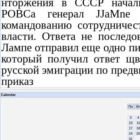
нторжения в СССР началь
РОВСа генерал
JJaMne
командованию сотрудничес
власти. Ответа не последо
Лампе отправил еще одно п
который получил ответ
щв
русской эмигра­ции по пред
приказ
Calendar
Пн
Вт
3
4
10
11
17
18
24
25
31