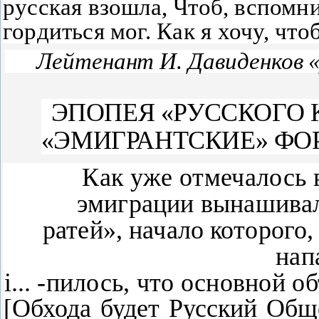
русская взошла, Чтоб, вспомн
гордиться мог.
Как я хочу, что
Лейтенант И. Давиденков
ЭПОПЕЯ «РУССКОГО 
«ЭМИГРАНТСКИЕ» Ф
Как уже отмечалось 
эмиграции вынашивал
ратей», начало которого,
нап
i
...
-
пилось, что основной о
[
Обхода будет Русский Об