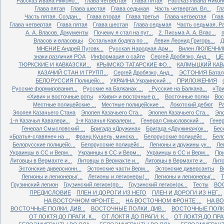
Рассказ Ивана Никоно...
Глава четвертая
Глава пятая
Рассказ Ивана Никоно
Глава пятая
Глава шестая
Глава седьмая
Часть четвертая. Вл...
Гл
Часть пятая. Создан...
Глава вторая
Глава третья
Глава четвертая
Глав
Глава четвертая
Глава пятая
Глава шестая
Глава седьмая
Часть седьмая. Ра
А. А. Власов. Документы
Почему я стал на пут...
2. Письма А. А. Влас...
Власов и власовцы
Остальная бодяга по ...
Левин Леонид Григорь...
Д
МНЕНИЕ Андрей Пуговк...
Русская Народная Арм...
Вилен ЛЮЛЕЧНИК 
знаки различия РОА
Информация о сайте
Сергей Дробязко, Анд...
ЦЕ
ТЮРКСКИЕ И КАВКАЗСКИ...
КРЫМСКО ТАТАРСКИЕ ФО...
КАЛМЫЦКИЙ КАВА
КАЗАЧИЙ СТАН И ГРУПП...
Сергей Дробязко, Анд...
ЭСТОНИЯ Баталь
БЕЛОРУССИЯ Полицейс...
УКРАИНА Украинский ...
ПРИЛОЖЕНИЯ
Русские формирования...
Русские на Балканах ...
. Русские на Балкана...
«Три
«Хиви» и восточные роты
«Хиви» и восточные р...
Восточные полки
Вос
Местные полицейские ...
Местные полицейские ...
Локотский дебют
Ра
Эпопея Казачьего Стана
Эпопея Казачьего Ста...
Эпопея Казачьего Ста...
Эпо
1-я Казачья Кавалери...
1-я Казачья Кавалери...
Генерал Смысловский ...
Генер
Генерал Смысловский ...
Бригада «Дружина»
Бригада «Дружина»(ок...
Бес
«Братья-славяне» на ...
Франц Кушель, минска...
Белорусские полицейс...
Бело
Белорусские полицейс...
Белорусские полицейс...
Легионы и дружины ук...
Ле
Украинцы в СС и Верм...
Украинцы в СС и Верм...
Украинцы в СС и Верм...
При
Литовцы в Вермахте и...
Литовцы в Вермахте и...
Литовцы в Вермахте и...
Лито
Эстонские диверсионн...
Эстонские части Верм...
Эстонские диверсанты
В
Легионы и легионеры(...
Легионы и легионеры(...
Легионы и легионеры(...
Т
Грузинский легион
Грузинский легион(пр...
Грузинский легион(ок...
Тесты
ВО
ПРЕДИСЛОВИЕ
ПЛЕН И ДОРОГИ ИЗ НЕГО
ПЛЕН И ДОРОГИ ИЗ НЕГ...
НА ВОСТОЧНОМ ФРОНТЕ ...
НА ВОСТОЧНОМ ФРОНТЕ ...
НА ВО
ВОСТОЧНЫЕ ПОЛКИ. ДИВ...
ВОСТОЧНЫЕ ПОЛКИ. ДИВ...
ВОСТОЧНЫЕ ПОЛКИ.
ОТ ЛОКТЯ ДО ПРАГИ. К...
ОТ ЛОКТЯ ДО ПРАГИ. К...
ОТ ЛОКТЯ ДО ПРАГИ