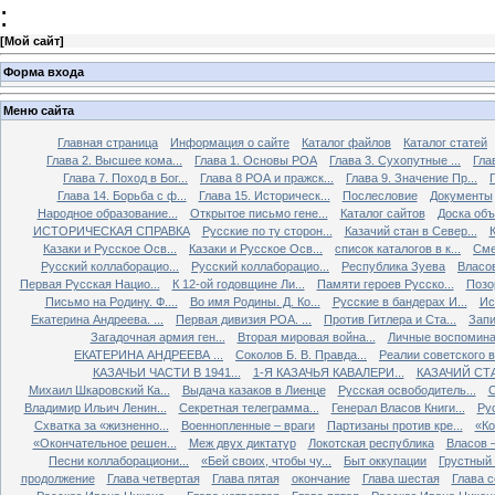
:
[
Мой сайт
]
Форма входа
Меню сайта
Главная страница
Информация о сайте
Каталог файлов
Каталог статей
Глава 2. Высшее кома...
Глава 1. Основы РОА
Глава 3. Сухопутные ...
Гла
Глава 7. Поход в Бог...
Глава 8 РОА и пражск...
Глава 9. Значение Пр...
Глава 14. Борьба с ф...
Глава 15. Историческ...
Послесловие
Документы
Народное образование...
Открытое письмо гене...
Каталог сайтов
Доска об
ИСТОРИЧЕСКАЯ СПРАВКА
Русские по ту сторон...
Казачий стан в Север...
К
Казаки и Русское Осв...
Казаки и Русское Осв...
список каталогов в к...
Сме
Русский коллаборацио...
Русский коллаборацио...
Республика Зуева
Власов
Первая Русская Нацио...
К 12-ой годовщине Ли...
Памяти героев Русско...
Позо
Письмо на Родину. Ф....
Во имя Родины. Д. Ко...
Русские в бандерах И...
Ис
Екатерина Андреева. ...
Первая дивизия РОА. ...
Против Гитлера и Ста...
Запи
Загадочная армия ген...
Вторая мировая война...
Личные воспоминан
ЕКАТЕРИНА АНДРЕЕВА ...
Соколов Б. В. Правда...
Реалии советского вр
КАЗАЧЬИ ЧАСТИ В 1941...
1-Я КАЗАЧЬЯ КАВАЛЕРИ...
КАЗАЧИЙ СТА
Михаил Шкаровский Ка...
Выдача казаков в Лиенце
Русская освободитель...
С
Владимир Ильич Ленин...
Секретная телеграмма...
Генерал Власов Книги...
Рус
Схватка за «жизненно...
Военнопленные – враги
Партизаны против кре...
«Ко
«Окончательное решен...
Меж двух диктатур
Локотская республика
Власов –
Песни коллаборациони...
«Бей своих, чтобы чу...
Быт оккупации
Грустный 
продолжение
Глава четвертая
Глава пятая
окончание
Глава шестая
Глава 