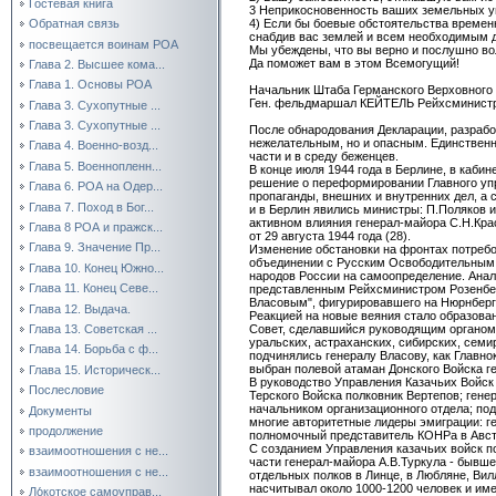
Гостевая книга
3 Неприкосновенность ваших земельных уг
4) Если бы боевые обстоятельства времен
Обратная связь
снабдив вас землей и всем необходимым 
посвещается воинам РОА
Мы убеждены, что вы верно и послушно во
Да поможет вам в этом Всемогущий!
Глава 2. Высшее кома...
Глава 1. Основы РОА
Начальник Штаба Германского Верховного
Ген. фельдмаршал КЕЙТЕЛЬ Рейхсминист
Глава 3. Сухопутные ...
Глава 3. Сухопутные ...
После обнародования Декларации, разработ
нежелательным, но и опасным. Единственно
Глава 4. Военно-возд...
части и в среду беженцев.
Глава 5. Военнопленн...
В конце июля 1944 года в Берлине, в каби
решение о переформировании Главного упр
Глава 6. РОА на Одер...
пропаганды, внешних и внутренних дел, а
Глава 7. Поход в Бог...
и в Берлин явились министры: П.Поляков и
активном влияния генерал-майора С.Н.Кра
Глава 8 РОА и пражск...
от 29 августа 1944 года (28).
Глава 9. Значение Пр...
Изменение обстановки на фронтах потребо
объединении с Русским Освободительным 
Глава 10. Конец Южно...
народов России на самоопределение. Анал
Глава 11. Конец Севе...
представленным Рейхсминистром Розенбе
Власовым", фигурировавшего на Нюрнбергс
Глава 12. Выдача.
Реакцией на новые веяния стало образова
Глава 13. Советская ...
Совет, сделавшийся руководящим органом о
уральских, астраханских, сибирских, сем
Глава 14. Борьба с ф...
подчинялись генералу Власову, как Глав
выбран полевой атаман Донского Войска ге
Глава 15. Историческ...
В руководство Управления Казачьих Войск
Послесловие
Терского Войска полковник Вертепов; гене
начальником организационного отдела; под
Документы
многие авторитетные лидеры эмиграции: ге
продолжение
полномочный представитель КОНРа в Австр
С созданием Управления казачьих войск 
взаимоотношения с не...
части генерал-майора А.В.Туркула - бывше
взаимоотношения с не...
отдельных полков в Линце, в Любляне, Ви
насчитывал около 1000-1200 человек и име
Ло́котское самоуправ...