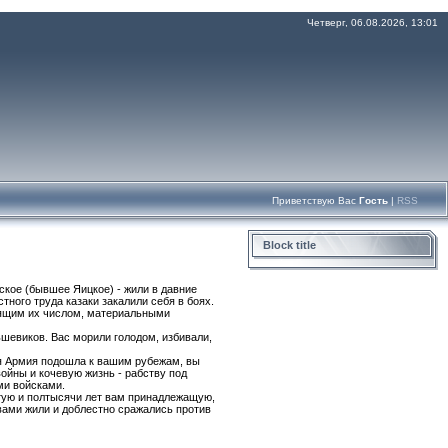
Четверг, 06.08.2026, 13:01
Приветствую Вас
Гость
|
RSS
Block title
ское (бывшее Яицкое) - жили в давние
ного труда казаки закалили себя в боях.
одящим их числом, материальными
ьшевиков. Вас морили голодом, избивали,
я Армия подошла к вашим рубежам, вы
ойны и кочевую жизнь - рабству под
ми войсками.
тую и полтысячи лет вам принадлежащую,
вами жили и доблестно сражались против