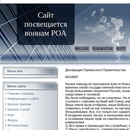
:
Сайт
посвещается
воинам РОА
главная
регистрация
вход
Декларация Германского Правительства
Block title
КАЗАКИ!
Казаки никогда не признавали власти боль
Меню сайта
времена своей государственной властью и 
Когда большевики захватили Россию, казак
Главная страница
средствами и техникой.
Вы были побеждены, но не сломлены. На пр
Информация о сайте
ссылали с семьями на Край-ний Север, ва
Каталог файлов
Ваши земли были отобраны, ваши Войска 
появились в ней не как пленные, но как в
Каталог статей
большевиками. Все, кто только мог сражат
Блог
В воздании ваших заслуг, в нынешнюю вел
в основание ваших прав на самобытность 
Форум
коммунизма:
Фотоальбомы
1) Все права и преимущества служебные, 
2) Вашу самобытность, стяжавшую вам ис