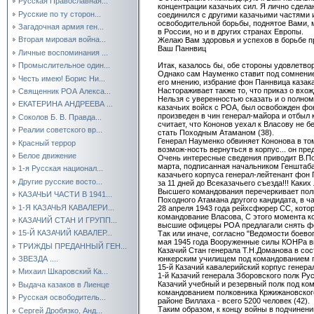
Русская Православная...
концентрации казачьих сил. Я лично сдел
Русские по ту сторон...
соединился с другими казачьими частями 
освободительной борьбы, поднятое Вами, 
Загадочная армия ген...
в России, но и в других странах Европы.
Вторая мировая война...
Желаю Вам здоровья и успехов в борьбе п
Ваш Паннвиц
Личные воспоминания ...
Итак, казалось бы, обе стороны удовлетво
Промыслительное один...
Однако сам Науменко ставит под сомнени
Честь имею! Борис Ни...
его мнению, избрание фон Паннвица казака
Настораживает также то, что приказ о вхо
Священник РОА Алекса...
Нельзя с уверенностью сказать и о полно
ЕКАТЕРИНА АНДРЕЕВА ...
казачьих войск с РОА, был освобожден фо
произведен в чин генерал-майора и отбыл 
Соколов Б. В. Правда...
считает, что Кононов уехал к Власову не 
Реалии советского вр...
стать Походным Атаманом (38).
Генерал Науменко обвиняет Кононова в том,
Красный террор
возмож-ность вернуться в корпус... он пре
Белое движение
Очень интересные сведения приводит В.Поз
марта, подписанная начальником Генштаба
1-я Русская национал...
казачьего корпуса генерал-лейтенант фон
Другие русские восто...
за 11 дней до Всеказачьего съезда!!! Как
Высшего командования перечеркивает полн
КАЗАЧЬИ ЧАСТИ В 1941...
Походного Атамана другого кандидата, в ч
1-Я КАЗАЧЬЯ КАВАЛЕРИ...
28 апреля 1943 года рейхсфюрер СС, кото
командование Власова, С этого момента к
КАЗАЧИЙ СТАН И ГРУПП...
высшие офицеры РОА предлагали снять фон
15-Й КАЗАЧИЙ КАВАЛЕР...
Так или иначе, согласно "Ведомости боев
мая 1945 года Вооруженные силы КОНРа 
ТРИЖДЫ ПРЕДАННЫЙ ГЕН...
Казачий Стан генерала Т.Н.Доманова в сос
юнкерским училищем под командованием п
ЗВЕЗДА ....
15-й Казачий кавалерийский корпус генер
Михаил Шкаровский Ка...
1-й Казачий генерала Зборовского полк Рус
Казачий учебный и резервный полк под ком
Выдача казаков в Лиенце
командованием полковника Кржижановского
Русская освободитель...
районе Виллаха - всего 5200 человек (42).
Таким образом, к концу войны в подчинен
Сергей Дробязко, Анд...