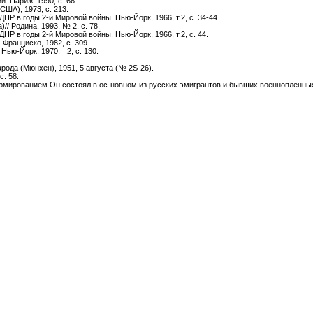
. Париж. 1990, с. 66.
США), 1973, с. 213.
Р в годы 2-й Мировой войны. Нью-Йорк, 1966, т.2, с. 34-44.
// Родина, 1993, № 2, с. 78.
Р в годы 2-й Мировой войны. Нью-Йорк, 1966, т.2, с. 44.
-Франциско, 1982, с. 309.
Нью-Йорк, 1970, т.2, с. 130.
арода (Мюнхен), 1951, 5 августа (№ 2S-26).
с. 58.
ормированием Он состоял в ос-новном из русских эмигрантов и бывших военнопленны