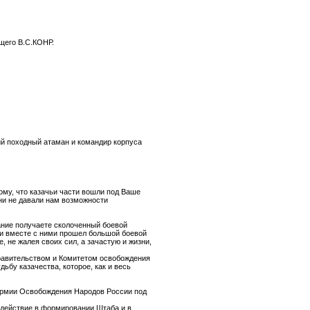
щего В.С.КОНР.
й походный атаман и командир корпуса
ому, что казачьи части вошли под Ваше
ени не давали нам возможности
вание получаете сколоченный боевой
в и вместе с ними прошел большой боевой
, не жалея своих сил, а зачастую и жизни,
Правительством и Комитетом освобождения
ьбу казачества, которое, как и весь
 Армии Освобождения Народов России под
одействие в формировании Штаба и в