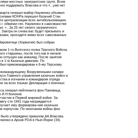
телями местных эмигрантских групп. Всем
но поддержать Власова и что «...уже нет
2 марта генерал-майор Науменко объявил
и силами КОНРа перешел Казачий Стан
сти централизации всех антиболыпевицких
 г. обвинил ген. Науменко в самозванстве
: <...3а 25 лет своего заграничного
 Завтра он снова вас будет призывать и
Казаки, проходите мимо всех самозванных
Вировитице (Хорватия) был собран
ом 1-го Волгского полка Терского Войска.
го старшины, после того как в начале
но отпущен как инвалид. После занятия
 в 1-ю Казачью дивизию. По
 был прикомандирован к 6-му Терскому
авнокомандующему Вооруженными силами
уск Главного управления казачьих войск и
ства в изгнании и командиром отряда
ие на всех языках Декларации о военных
са генерал-лейтенанта фон Паннвица,
 И.Н.Кононов.
участие в Первой мировой войне. За
авгу-сте 1941 года награждается
ручает ему формирова-ние казачьих
ким корпусом. По окончании войны фон
 было утверждено приказом АА.Власова.
уменко в Архив РОА в Нью-Йорке (34).