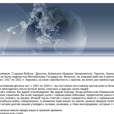
шевиков. Старшие Войска - Донское, Кубанское (бывшее Запорожское), Терское, Ураль
не были подвластны Московскому Государству. Вольные, не знавшие рабства и крепост
и с 1917 по 1921 гг. боролись за свою самобытность с врагом, во много раз превосх
отяжении десятка лет, с 1921 по 1933 гг., вы постоянно восставали против власти бол
м приходилось вести жуткую жизнь гони-мых и ждущих казни людей.
унич-тожены. Вы ждали освобождения. Вы ждали помощи. Когда доблестная Германска
ерные соратники. Вы всем народом ушли с германскими войсками, предпочитая ужасы в
ься, взялись за оружие. Второй год вы плечом к плечу сражаетесь вместе с германски
ичайшую войну совершенных, в уважение прав ваших на землю, кровью предков поли
считаем долгом нашим утвердить за вами, казаками, и теми иногородними, которые с 
каковые имели предки ваши в прежние времена.
торическую славу.