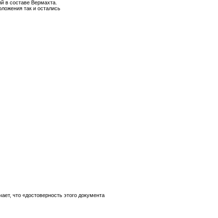
й в составе Вермахта.
оложения так и остались
чает, что «достоверность этого документа