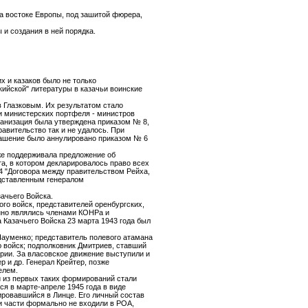
на востоке Европы, под зашитой фюрера,
и создания в ней порядка.
х и казаков было не только
кийской" литературы в казачьи воинские
в Глазковым. Их результатом стало
ри министерских портфеля - министров
ганизация была утверждена приказом № 8,
авительство так и не удалось. При
лашение было аннулировано приказом № 6
уже поддерживала предложение об
, в котором декларировалось право всех
4 "Договора между правительством Рейха,
дставленным генералом
ачьего Войска.
го войск, представителей оренбургских,
енно являлись членами КОНРа и
Казачьего Войска 23 марта 1943 года был
Науменко; представитель полевого атамана
ю войск; подполковник Дмитриев, ставший
ярии. За власовское движение выступили и
р и др. Генерал Крейтер, позже
елем.
 из первых таких формирований стали
я в марте-апреле 1945 года в виде
ировавшийся в Линце. Его личный состав
ти части формально не входили в РОА,