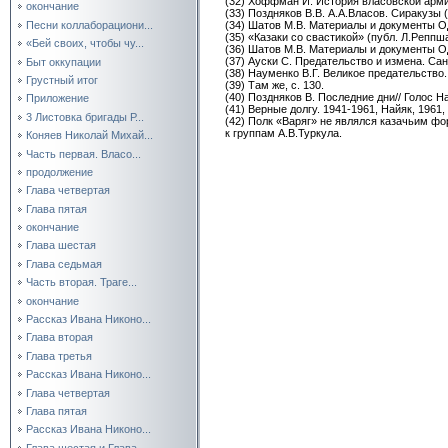
(32) Хоффман И. История власовской армии
окончание
(33) Поздняков В.В. А.А.Власов. Сиракузы (
Песни коллаборациони...
(34) Шатов М.В. Материалы и документы ОДН
(35) «Казаки со свастикой» (публ. Л.Реппша)
«Бей своих, чтобы чу...
(36) Шатов М.В. Материалы и документы ОДН
(37) Ауски С. Предательство и измена. Сан
Быт оккупации
(38) Науменко В.Г. Великое предательство. 
Грустный итог
(39) Там же, с. 130.
(40) Поздняков В. Последние дни// Голос Н
Приложение
(41) Верные долгу. 1941-1961, Найяк, 1961, 
3 Листовка бригады Р...
(42) Полк «Варяг» не являлся казачьим ф
к группам А.В.Туркула.
Коняев Николай Михай...
Часть первая. Власо...
продолжение
Глава четвертая
Глава пятая
окончание
Глава шестая
Глава седьмая
Часть вторая. Траге...
окончание
Рассказ Ивана Никоно...
Глава вторая
Глава третья
Рассказ Ивана Никоно...
Глава четвертая
Глава пятая
Рассказ Ивана Никоно...
Глава шестая и Глава...