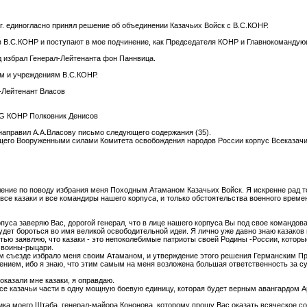
г. единогласно принял решение об объединении Казачьих Войск с В.С.КОНР.
ав В.С.КОНР и поступают в мое подчинение, как Председателя КОНР и Главнокомандую
 избрал Генерал-Лейтенанта фон Паннвица.
ям и учреждениям В.С.КОНР.
-Лейтенант Власов
G КОНР Полковник Денисов
 направил А.А.Власову письмо следующего содержания (35).
щего Вооруженными силами Комитета освобождения народов России корпус Всеказачи
ение по поводу избрания меня Походным Атаманом Казачьих Войск. Я искренне рад т
все казаки и все командиры нашего корпуса, и только обстоятельства военного врем
.
пуса заверяю Вас, дорогой генерал, что в лице нашего корпуса Вы под свое командо
будет бороться во имя великой освободительной идеи. Я лично уже давно знаю казако
стью заявляю, что казаки - это непоколебимые патриоты своей Родины -России, которые
 воины-рыцари.
ьем съезде избрало меня своим Атаманом, и утверждение этого решения Германским 
ением, ибо я знаю, что этим самым на меня возложена большая ответственность за суд
оказали мне казаки, я оправдаю.
 все казачьи части в одну мощную боевую единицу, которая будет верным авангардом
ика моего Штаба, генерал-майора Кононова, которому прошу Вас оказать всяческое с