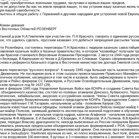
одий, приобретенных военными трудами, заслугами и кровью ваших предков.
но не допустили бы вас на земли предков ваших, то мы устроим вашу казачью жизнь 
для вашей самобытности.
льетесь в общую работу с Германией и другими народами для устроения новой Европы 
 Коман-дования
р Восточных Областей РОЗЕНБЕРГ
анной д-ром Н.А.Гимпелем при участии ген. П.Н.Красного, говорить о единении русски
е, что удалось сделать, «русским казакам» это добиться запрещения рассылки "каза
нете Розенберга, состоялись переговоры П.Н.Краснова с лидером казачьих самостийце
авления казачьих войск в Казачье правительство, в котором "казакийцы" получали т
 сам Краснов становился Верховным Атаманом-Президентом. 2 августа 1944 года реор
з Белграда, В.Карпушкин из Чехии и Д.Еременко из Словакии. Однако сформировать пр
снова и референта Казачьего отдела в Восточном министерстве доктора Гимпеля сог
вало пересмотра "русского вопроса". К началу 1945 года большая часть казачества 
Движением. Не последнюю роль в этом сыграло провозглашение Пражского Манифеста
огичное положение, касающееся в том числе и казаков, было зафиксировано в пункте 
ргом и Рейхс-фюрером СС Гиммлером, и Русским Освободительным Движением, пре
ком процессе под № 1637 (29).
ние в феврале 1945 года Управления Казачьих Войск при КОНРе и создание Совета Каз
бъединенного казачества, состоял из полевых атаманов Донского, Кубанского, Терско
иреченских, забайкальских, амурских и уссурийских казаков. Члены Совета одноврем
нокомандующему Вооруженными силами и председателю КОНРа. Председателем Совета 
нерал-лейтенант Г.М.Татаркин, начальником штаба - полковник Капров (30).
 вошли известные казачьи офицеры: полевой атаман Донского Войска генерал-майор 
рал-майор Полозов, занявший должность инспектора по военной подготовке и обучени
полковник Черкесов - начальник отдела кадров; капитан Агафонов - начальник канцел
нералы Ф.Ф.Абрамов, Е.И.Балабин, С.К.Бородин, Н.А.Морозов, И.А.Поляков. В.В.Крейте
ии, передал Власову драгоценности, некогда вывезенные из России генералом Вранг
появились реальные предпосылки объединения казачьих формирований с РОА. Одними
го командира Дроздовской дивизии врангелевской армии. Они начали орга-низовыватьс
ллахе и Зальцбурге. Наиболее крупным из них, но плохо вооруженным, был полк, форм
л на вооружении 100 винтовок, 9 ручных и 3 станковых пулемета и 1 миномет. Хотя э