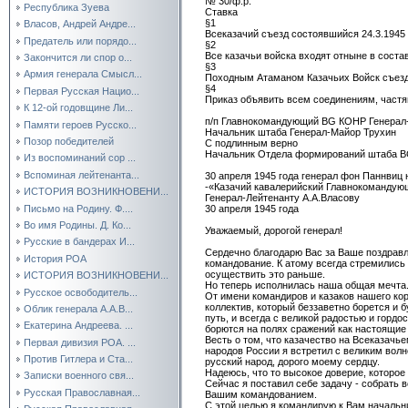
№ 30/ф.р.
Республика Зуева
Ставка
§1
Власов, Андрей Андре...
Всеказачий съезд состоявшийся 24.3.1945 
Предатель или порядо...
§2
Все казачьи войска входят отныне в сост
Закончится ли спор о...
§3
Армия генерала Смысл...
Походным Атаманом Казачьих Войск съезд
§4
Первая Русская Нацио...
Приказ объявить всем соединениям, част
К 12-ой годовщине Ли...
п/п Главнокомандующий BG КОНР Генерал
Памяти героев Русско...
Начальник штаба Генерал-Майор Трухин
Позор победителей
С подлинным верно
Начальник Отдела формирований штаба B
Из воспоминаний сор ...
Вспоминая лейтенанта...
30 апреля 1945 года генерал фон Паннвиц
-«Казачий кавалерийский Главнокомандую
ИСТОРИЯ ВОЗНИКНОВЕНИ...
Генерал-Лейтенанту А.А.Власову
Письмо на Родину. Ф....
30 апреля 1945 года
Во имя Родины. Д. Ко...
Уважаемый, дорогой генерал!
Русские в бандерах И...
Сердечно благодарю Вас за Ваше поздравл
История РОА
командование. К атому всегда стремились 
осуществить это раньше.
ИСТОРИЯ ВОЗНИКНОВЕНИ...
Но теперь исполнилась наша общая мечта
Русское освободитель...
От имени командиров и казаков нашего кор
коллектив, который беззаветно борется и 
Облик генерала А.А.В...
путь, и всегда с великой радостью и гордо
Екатерина Андреева. ...
борются на полях сражений как настоящие
Весть о том, что казачество на Всеказач
Первая дивизия РОА. ...
народов России я встретил с великим волн
Против Гитлера и Ста...
русский народ, дорого моему сердцу.
Надеюсь, что то высокое доверие, которое 
Записки военного свя...
Сейчас я поставил себе задачу - собрать
Русская Православная...
Вашим командованием.
С этой целью я командирую к Вам начальн