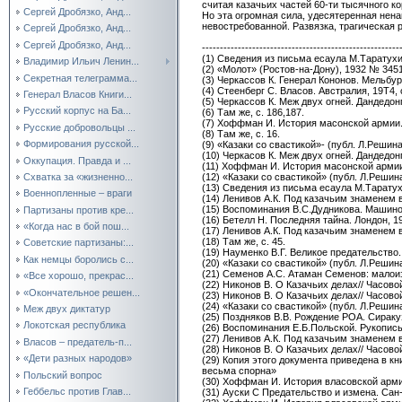
считая казачьих частей 60-ти тысячного 
Сергей Дробязко, Анд...
Но эта огромная сила, удесятеренная нен
невостребованной. Развязка, трагическая 
Сергей Дробязко, Анд...
Сергей Дробязко, Анд...
-------------------------------------------------------
(1) Сведения из письма есаула М.Таратухи
Владимир Ильич Ленин...
(2) «Молот» (Ростов-на-Дону), 1932 № 3451
Секретная телеграмма...
(3) Черкассов К. Генерал Кононов. Мельбурн
(4) Стеенберг С. Власов. Австралия, 19Т4, 
Генерал Власов Книги...
(5) Черкассов К. Меж двух огней. Дандедонг 
Русский корпус на Ба...
(6) Там же, с. 186,187.
(7) Хоффман И. История масонской армии. 
Русские добровольцы ...
(8) Там же, с. 16.
Формирования русской...
(9) «Казаки со свастикой»- (публ. Л.Решина)
(10) Черкасов К. Меж двух огней. Дандедонг 
Оккупация. Правда и ...
(11) Хоффман И. История масонской армии.
Схватка за «жизненно...
(12) «Казаки со свастикой» (публ. Л.Решина)
(13) Сведения из письма есаула М.Таратух
Военнопленные – враги
(14) Ленивов А.К. Под казачьим знаменем в 
(15) Воспоминания В.С.Дудникова. Машино
Партизаны против кре...
(16) Бетелл Н. Последняя тайна. Лондон, 19
«Когда нас в бой пош...
(17) Ленивов А.К. Под казачьим знаменем в 1
(18) Там же, с. 45.
Советские партизаны:...
(19) Науменко В.Г. Великое предательство. Н
Как немцы боролись с...
(20) «Казаки со свастикой» (публ. Л.Решина)
(21) Семенов А.С. Атаман Семенов: малоиз
«Все хорошо, прекрас...
(22) Никонов В. О Казачьих делах// Часовой,
«Окончательное решен...
(23) Никонов В. О Казачьих делах// Часовой,
(24) «Казаки со свастикой» (публ. Л.Решина)
Меж двух диктатур
(25) Поздняков В.В. Рождение РОА. Сиракуз
Локотская республика
(26) Воспоминания Е.Б.Польской. Рукопись
(27) Ленивов А.К. Под казачьим знаменем в 1
Власов – предатель-п...
(28) Никонов В. О Казачьих делах// Часовой,
«Дети разных народов»
(29) Копия этого документа приведена в кн
весьма спорна»
Польский вопрос
(30) Хоффман И. История власовской армии
Геббельс против Глав...
(31) Ауски С Предательство и измена. Сан-Ф