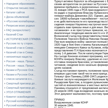
Туркул активно боролся за объединение с 
Народное образование...
своим авторитетом он ратовал за Русское 
времени пребывать в разрозненных организ
Открытое письмо гене...
31 января 1945 года к РОА присоединился 
Каталог сайтов
по радио о подчинении Власову Кубанског
генерал-майора Доманова (32). Однако, д
Доска объявлений
сил. 18000 кубанцев «заклеймили» - посту
«Русские коллабораци...
и не действительности его производства в 
сидения генерал Науменко настрочил много
Репресии моих родных
отдавать вам приказы иные и для иных. Ве
FAQ (вопрос/ответ)
«атаманов»- и их преступных приказов, но 
Аналогичные тенденции имели место и в 1
Казачий Стан
Всеказачий съезд под представительством 
Полковник Терского Войска Николаи Лазаре
ИСТОРИЧЕСКАЯ СПРАВКА
Пер-вую мировую войну закончил полным Ге
Русские по ту сторон...
1920 года в бою близ станины Кагальницко
немцами Северного Кавка-за Кулаков, изб
Казачий стан в Север...
представлению П.Н.Краснова назначается 
Казачий стан в Север...
полку 1-й дивизии. После капитуляции Гер
На съезде Кононов изложил программу, к
непонятные нацисты
КОНРа генералу Власову; удаление из сост
Россия - наша. Прошл...
отставка генерала Краснова; установлени
четников; сведение всех казачьих формир
Россия - наша. Прошл...
целях казаков.
Казаки и Русское Осв...
Съезд постановил принять положение прог
впервые удостоив такой чести иностранца
Казаки и Русское Осв...
Гельмут фон Паннвиц (1898-1947) родился
список каталогов в к...
боевые заслуги награждается Железным Кре
Рыцарским Крестом, а позднее румынским
Смертный приговор дл...
частей из военнопленных и местных жителе
Смертный приговор дл...
Паннвиц отказался от предложения англича
20 апреля 1945 года вхождение казачьих 
УГОЛ ОТРАЖЕНИЯ
Этот документ малоизвестен, поэтому прив
Комитет освобождения...
ПРИКАЗ
Русский коллаборацио...
Вооруженным силам КОНР
30 апреля 1945.
Русский коллаборацио...