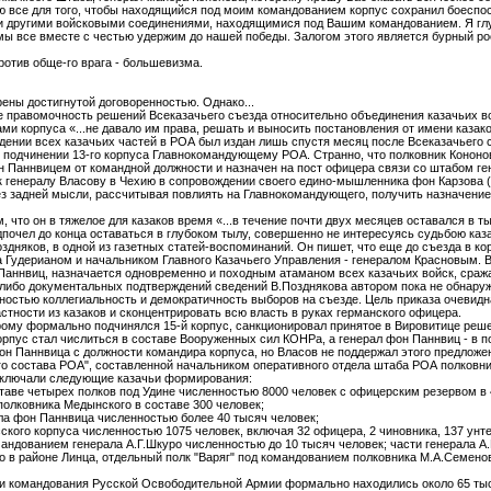
аю все для того, чтобы находящийся под моим командованием корпус сохранил боесп
и другими войсковыми соединениями, находящимися под Вашим командованием. Я глуб
мы все вместе с честью удержим до нашей победы. Залогом этого является бурный ро
ротив обще-го врага - большевизма.
рены достигнутой договоренностью. Однако...
е правомочность решений Всеказачьего съезда относительно объединения казачьих 
ми корпуса «...не давало им права, решать и выносить постановления от имени казако
ждении всех казачьих частей в РОА был издан лишь спустя месяц после Всеказачьего с
м подчинении 13-го корпуса Главнокомандующему РОА. Странно, что полковник Кононо
н Паннвицем от командной должности и назначен на пост офицера связи со штабом ге
к генералу Власову в Чехию в сопровождении своего едино-мышленника фон Карзова (
без задней мысли, рассчитывая повлиять на Главнокомандующего, получить назначение
 что он в тяжелое для казаков время «...в течение почти двух месяцев оставался в ты
дпочел до конца оставаться в глубоком тылу, совершенно не интересуясь судьбою каза
дняков, в одной из газетных статей-воспоминаний. Он пишет, что еще до съезда в ко
 Гудерианом и начальником Главного Казачьего Управления - генералом Красновым. В
 Паннвиц, назначается одновременно и походным атаманом всех казачьих войск, сраж
их либо документальных подтверждений сведений В.Позднякова автором пока не обнаруж
остью коллегиальность и демократичность выборов на съезде. Цель приказа очевидна
астности из казаков и сконцентрировать всю власть в руках германского офицера.
рому формально подчинялся 15-й корпус, санкционировал принятое в Вировитице реше
орпус стал числиться в составе Вооруженных сил КОНРа, а генерал фон Паннвиц - в
 Паннвица с должности командира корпуса, но Власов не поддержал этого предложе
ого состава РОА", составленной начальником оперативного отдела штаба РОА полковн
включали следующие казачьи формирования:
таве четырех полков под Удине численностью 8000 человек с офицерским резервом в 
олковника Медынского в составе 300 человек;
ала фон Паннвица численностью более 40 тысяч человек;
ского корпуса численностью 1075 человек, включая 32 офицера, 2 чиновника, 137 унте
андованием генерала А.Г.Шкуро численностью до 10 тысяч человек; части генерала А.
 в районе Линца, отдельный полк "Варяг" под командованием полковника М.А.Семенов
ии командования Русской Освободительной Армии формально находились около 65 тыся