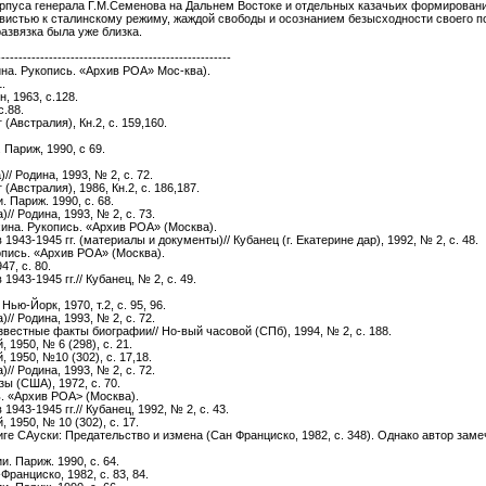
корпуса генерала Г.М.Семенова на Дальнем Востоке и отдельных казачьих формировани
авистью к сталинскому режиму, жаждой свободы и осознанием безысходности своего п
развязка была уже близка.
------------------------------------------------------
на. Рукопись. «Архив РОА» Мос-ква).
.
, 1963, с.128.
с.88.
(Австралия), Кн.2, с. 159,160.
Париж, 1990, с 69.
// Родина, 1993, № 2, с. 72.
(Австралия), 1986, Кн.2, с. 186,187.
 Париж. 1990, с. 68.
// Родина, 1993, № 2, с. 73.
ина. Рукопись. «Архив РОА» (Москва).
1943-1945 гг. (материалы и документы)// Кубанец (г. Екатерине дар), 1992, № 2, с. 48.
пись. «Архив РОА» (Москва).
47, с. 80.
943-1945 гг.// Кубанец, № 2, с. 49.
ью-Йорк, 1970, т.2, с. 95, 96.
// Родина, 1993, № 2, с. 72.
вестные факты биографии// Но-вый часовой (СПб), 1994, № 2, с. 188.
 1950, № 6 (298), с. 21.
 1950, №10 (302), с. 17,18.
// Родина, 1993, № 2, с. 72.
ы (США), 1972, с. 70.
. «Архив РОА> (Москва).
943-1945 гг.// Кубанец, 1992, № 2, с. 43.
 1950, № 10 (302), с. 17.
иге САуски: Предательство и измена (Сан Франциско, 1982, с. 348). Однако автор заме
. Париж. 1990, с. 64.
ранциско, 1982, с. 83, 84.