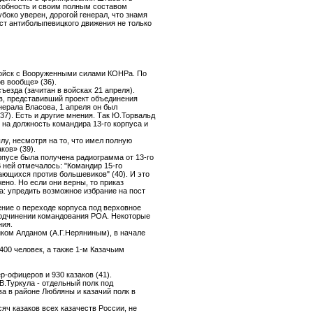
особность и своим полным составом
око уверен, дорогой генерал, что знамя
ст антиболыпевицкого движения не только
войск с Вооруженными силами КОНРа. По
в вообще» (36).
ъезда (зачитан в войсках 21 апреля).
в, представивший проект объединения
нерала Власова, 1 апреля он был
37). Есть и другие мнения. Так Ю.Торвальд
 на должность командира 13-го корпуса и
лу, несмотря на то, что имел полную
ков» (39).
рпусе была получена радиограмма от 13-го
 ней отмечалось: "Командир 15-го
ающихся против большевиков" (40). И это
ено. Но если они верны, то приказ
: упредить возможное избрание на пост
ние о переходе корпуса под верховное
 подчинении командования РОА. Некоторые
ния.
иком Алданом (А.Г.Неряниным), в начале
400 человек, а также 1-м Казачьим
р-офицеров и 930 казаков (41).
В.Туркула - отдельный полк под
а в районе Любляны и казачий полк в
ч казаков всех казачеств России, не