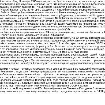
Власовым. Так, 11 января 1945 года он посетил Братиславу и встретился с представи
освободительное движение, указывая на то, что русская эмиграция должна безоговороч
ациях, несмотря даже на то, что Движение находится в начальной стадии» (31).
Русский Корпус, в состав которого входили 1-й Казачий генерала Зборовского полк. 2
о Войска. Во второй половине апреля, под начало Главнокомандующего Вооруженным
аже приближающееся окончание войны не смогло убедить часть казаков в необходимо
пок Науменко. Генерал П.Н.Краснов в приказе № 12 Казачьим войскам от 28 марта 1945
Войсковые Атаманы Кубанского казачества в 1920 году!!! В заключении приказа он писал
 приказов. Теперь он призывает вас на другой, также «единственно правильный путь».
сь опыт его заграничного сидения показал его полную политическую бесхребетность. 
стойте твердо и неизменно на своем казачьем пути!» (33).
5-м Казачьем кавалерийском корпусе. 24 марта по инициативе полковника Кононова и 
известного и всеми уважаемого казака Н.Л.Кулакова.
вич Кулаков (1880-1945) родился в станице Ессентукской. Начал службу рядовым казак
оргиевским кавале-ром в чине сотника. Гражданскую войну закончил в чине вой-сково
й был тяжело ранен и лишился обеих ног. Через 12 лет был арестован органами ОГПУ, 
ранный станичным атаманом, формирует 1-ю Терскую сотню, влившуюся впоследствии
в ру-ководство Главного управления казачьих войск. Позже по собственному желанию
мании Кулаков был схвачен сотрудниками НКВД и в мае 1945 года казнен.
оторая своди-лась к следующему: немедленное подчинение всех казачьих частей Гл
ава частей всех немецких офицеров, которые не понимают устремлений казаков; росп
е связи с генералом Драга Михайловичем, военным министром югославского правитель
ований в районе Зальцбург-Клагенфурт с целью создания ударной армии; опубликован
раммы и избрал Походным Атаманом командира 13-го Казачьего кавалерийского корпу
. Решением съезда фон Панвицу придавался штаб, начальником которого был назначен
 в Силезии в семье кавалерийского офицера. Шестнадцатилетним кадетом принимает 
стом I и II степени. В начале Второй мировой войны командует разведдивизионом. В 
 орденом Михаила Храброго. В ноябре 1942 года генерал-фельдмаршал фон Клейст по
й. Командует 1-й Казачьей дивизией, а с февраля 1943 г. 13-м Казачьим кавалерийс
н спастись, поки-нув своих подчиненных, был вывезен в СССР и казнен.
войск в состав Вооруженных сил КОНРа и избрание фон Паннвица Походным Атаманом
ожу его полностью в том виде, в котором он был передан генерал-лейтенантом В.Г.На