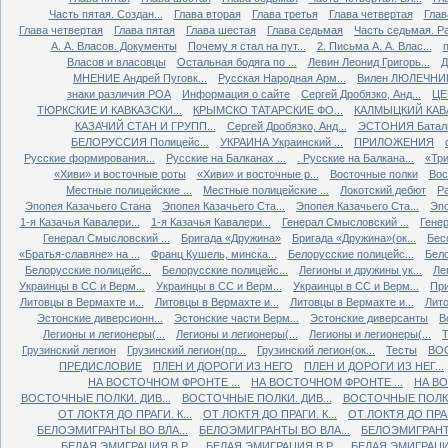
Часть пятая. Создан...
Глава вторая
Глава третья
Глава четвертая
Глав
Глава четвертая
Глава пятая
Глава шестая
Глава седьмая
Часть седьмая. Ра
А. А. Власов. Документы
Почему я стал на пут...
2. Письма А. А. Влас...
Власов и власовцы
Остальная бодяга по ...
Левин Леонид Григорь...
Д
МНЕНИЕ Андрей Пуговк...
Русская Народная Арм...
Вилен ЛЮЛЕЧНИК 
знаки различия РОА
Информация о сайте
Сергей Дробязко, Анд...
ЦЕ
ТЮРКСКИЕ И КАВКАЗСКИ...
КРЫМСКО ТАТАРСКИЕ ФО...
КАЛМЫЦКИЙ КАВА
КАЗАЧИЙ СТАН И ГРУПП...
Сергей Дробязко, Анд...
ЭСТОНИЯ Баталь
БЕЛОРУССИЯ Полицейс...
УКРАИНА Украинский ...
ПРИЛОЖЕНИЯ
Русские формирования...
Русские на Балканах ...
. Русские на Балкана...
«Три
«Хиви» и восточные роты
«Хиви» и восточные р...
Восточные полки
Вос
Местные полицейские ...
Местные полицейские ...
Локотский дебют
Ра
Эпопея Казачьего Стана
Эпопея Казачьего Ста...
Эпопея Казачьего Ста...
Эпо
1-я Казачья Кавалери...
1-я Казачья Кавалери...
Генерал Смысловский ...
Генер
Генерал Смысловский ...
Бригада «Дружина»
Бригада «Дружина»(ок...
Бес
«Братья-славяне» на ...
Франц Кушель, минска...
Белорусские полицейс...
Бело
Белорусские полицейс...
Белорусские полицейс...
Легионы и дружины ук...
Ле
Украинцы в СС и Верм...
Украинцы в СС и Верм...
Украинцы в СС и Верм...
При
Литовцы в Вермахте и...
Литовцы в Вермахте и...
Литовцы в Вермахте и...
Лито
Эстонские диверсионн...
Эстонские части Верм...
Эстонские диверсанты
В
Легионы и легионеры(...
Легионы и легионеры(...
Легионы и легионеры(...
Т
Грузинский легион
Грузинский легион(пр...
Грузинский легион(ок...
Тесты
ВО
ПРЕДИСЛОВИЕ
ПЛЕН И ДОРОГИ ИЗ НЕГО
ПЛЕН И ДОРОГИ ИЗ НЕГ...
НА ВОСТОЧНОМ ФРОНТЕ ...
НА ВОСТОЧНОМ ФРОНТЕ ...
НА ВО
ВОСТОЧНЫЕ ПОЛКИ. ДИВ...
ВОСТОЧНЫЕ ПОЛКИ. ДИВ...
ВОСТОЧНЫЕ ПОЛКИ.
ОТ ЛОКТЯ ДО ПРАГИ. К...
ОТ ЛОКТЯ ДО ПРАГИ. К...
ОТ ЛОКТЯ ДО ПРАГИ
БЕЛОЭМИГРАНТЫ ВО ВЛА...
БЕЛОЭМИГРАНТЫ ВО ВЛА...
БЕЛОЭМИГРАНТЫ
БЕЛАЯ ЭМИГРАЦИЯ В Р...
БЕЛАЯ ЭМИГРАЦИЯ В Р...
БЕЛАЯ ЭМИГРАЦИЯ 