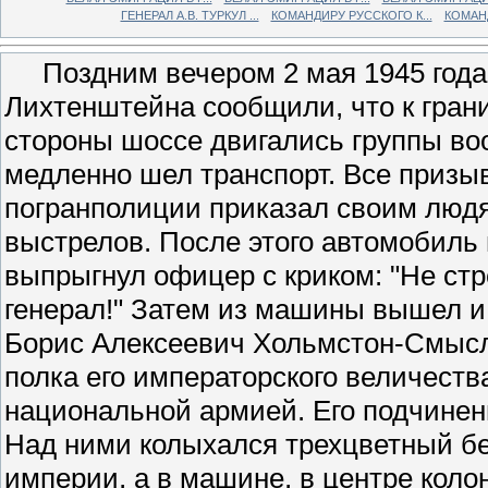
ГЕНЕРАЛ А.В. ТУРКУЛ ...
КОМАНДИРУ РУССКОГО К...
КОМАНД
Поздним вечером 2 мая 1945 года 
Лихтенштейна сообщили, что к гран
стороны шоссе двигались группы во
медленно шел транспорт. Все призы
погранполиции приказал своим людя
выстрелов. После этого автомобиль 
выпрыгнул офицер с криком: "Не стр
генерал!" Затем из машины вышел и
Борис Алексеевич Хольмстон-Смысл
полка его императорского величест
национальной армией. Его подчинен
Над ними колыхался трехцветный бе
империи, а в машине, в центре коло