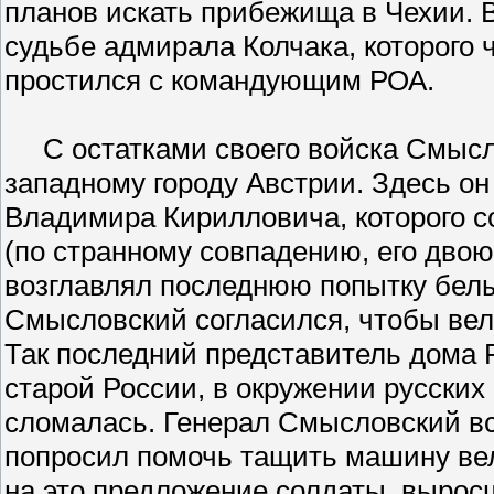
планов искать прибежища в Чехии. 
судьбе адмирала Колчака, которого 
простился с командующим РОА.
С остатками своего войска Смысло
западному городу Австрии. Здесь он
Владимира Кирилловича, которого с
(по странному совпадению, его двою
возглавлял последнюю попытку белы
Смысловский согласился, чтобы вел
Так последний представитель дома 
старой России, в окружении русских
сломалась. Генерал Смысловский всп
попросил помочь тащить машину вели
на это предложение солдаты, выросш