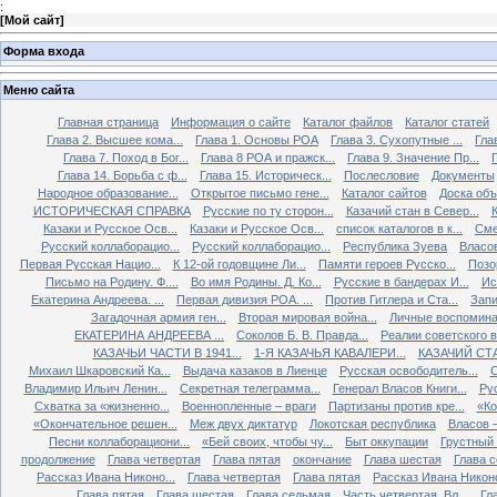
:
[
Мой сайт
]
Форма входа
Меню сайта
Главная страница
Информация о сайте
Каталог файлов
Каталог статей
Глава 2. Высшее кома...
Глава 1. Основы РОА
Глава 3. Сухопутные ...
Гла
Глава 7. Поход в Бог...
Глава 8 РОА и пражск...
Глава 9. Значение Пр...
Глава 14. Борьба с ф...
Глава 15. Историческ...
Послесловие
Документы
Народное образование...
Открытое письмо гене...
Каталог сайтов
Доска об
ИСТОРИЧЕСКАЯ СПРАВКА
Русские по ту сторон...
Казачий стан в Север...
К
Казаки и Русское Осв...
Казаки и Русское Осв...
список каталогов в к...
Сме
Русский коллаборацио...
Русский коллаборацио...
Республика Зуева
Власов
Первая Русская Нацио...
К 12-ой годовщине Ли...
Памяти героев Русско...
Позо
Письмо на Родину. Ф....
Во имя Родины. Д. Ко...
Русские в бандерах И...
Ис
Екатерина Андреева. ...
Первая дивизия РОА. ...
Против Гитлера и Ста...
Запи
Загадочная армия ген...
Вторая мировая война...
Личные воспоминан
ЕКАТЕРИНА АНДРЕЕВА ...
Соколов Б. В. Правда...
Реалии советского вр
КАЗАЧЬИ ЧАСТИ В 1941...
1-Я КАЗАЧЬЯ КАВАЛЕРИ...
КАЗАЧИЙ СТА
Михаил Шкаровский Ка...
Выдача казаков в Лиенце
Русская освободитель...
С
Владимир Ильич Ленин...
Секретная телеграмма...
Генерал Власов Книги...
Рус
Схватка за «жизненно...
Военнопленные – враги
Партизаны против кре...
«Ко
«Окончательное решен...
Меж двух диктатур
Локотская республика
Власов –
Песни коллаборациони...
«Бей своих, чтобы чу...
Быт оккупации
Грустный 
продолжение
Глава четвертая
Глава пятая
окончание
Глава шестая
Глава 
Рассказ Ивана Никоно...
Глава четвертая
Глава пятая
Рассказ Ивана Никоно
Глава пятая
Глава шестая
Глава седьмая
Часть четвертая. Вл...
Гл