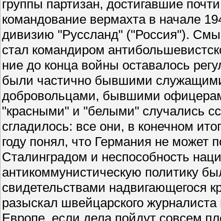
группы партизан, достигавшие почти
командование вермахта в начале 19
дивизию "Руссланд" ("Россия"). См
стал командиром антибольшевистско
ние до конца войны оставалось рег
были частично бывшими служащими 
добровольцами, бывшими офицерам
"красными" и "белыми" случались сс
сгладилось: все они, в конечном ит
году понял, что Германия не может 
Сталинградом и неспособность наци
антикоммунистическую политику бы
свидетельствами надвигающегося кр
разыскал швейцарского журналиста и
Европе, если дела пойдут совсем пл