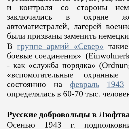
и контроля со стороны нем
заключались в охране жел
автомагистралей, лагерей воен
были призваны заменить немецки
В
группе армий «Север»
такие
боевые соединения» (Einwohnerk
- как «служба порядка» (Ordnung
«вспомогательные охранные ч
состоянию на
февраль
1943
г
определялась в 60-70 тыс. человек
Русские добровольцы в Люфтв
Осенью 1943 г. подполковн