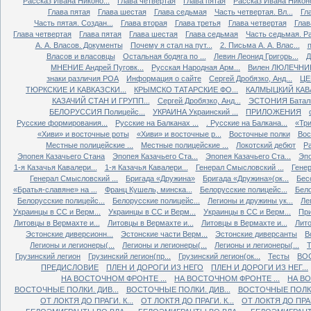
Рассказ Ивана Никоно...
Глава четвертая
Глава пятая
Рассказ Ивана Никоно
Глава пятая
Глава шестая
Глава седьмая
Часть четвертая. Вл...
Гл
Часть пятая. Создан...
Глава вторая
Глава третья
Глава четвертая
Глав
Глава четвертая
Глава пятая
Глава шестая
Глава седьмая
Часть седьмая. Ра
А. А. Власов. Документы
Почему я стал на пут...
2. Письма А. А. Влас...
Власов и власовцы
Остальная бодяга по ...
Левин Леонид Григорь...
Д
МНЕНИЕ Андрей Пуговк...
Русская Народная Арм...
Вилен ЛЮЛЕЧНИК 
знаки различия РОА
Информация о сайте
Сергей Дробязко, Анд...
ЦЕ
ТЮРКСКИЕ И КАВКАЗСКИ...
КРЫМСКО ТАТАРСКИЕ ФО...
КАЛМЫЦКИЙ КАВА
КАЗАЧИЙ СТАН И ГРУПП...
Сергей Дробязко, Анд...
ЭСТОНИЯ Баталь
БЕЛОРУССИЯ Полицейс...
УКРАИНА Украинский ...
ПРИЛОЖЕНИЯ
Русские формирования...
Русские на Балканах ...
. Русские на Балкана...
«Три
«Хиви» и восточные роты
«Хиви» и восточные р...
Восточные полки
Вос
Местные полицейские ...
Местные полицейские ...
Локотский дебют
Ра
Эпопея Казачьего Стана
Эпопея Казачьего Ста...
Эпопея Казачьего Ста...
Эпо
1-я Казачья Кавалери...
1-я Казачья Кавалери...
Генерал Смысловский ...
Генер
Генерал Смысловский ...
Бригада «Дружина»
Бригада «Дружина»(ок...
Бес
«Братья-славяне» на ...
Франц Кушель, минска...
Белорусские полицейс...
Бело
Белорусские полицейс...
Белорусские полицейс...
Легионы и дружины ук...
Ле
Украинцы в СС и Верм...
Украинцы в СС и Верм...
Украинцы в СС и Верм...
При
Литовцы в Вермахте и...
Литовцы в Вермахте и...
Литовцы в Вермахте и...
Лито
Эстонские диверсионн...
Эстонские части Верм...
Эстонские диверсанты
В
Легионы и легионеры(...
Легионы и легионеры(...
Легионы и легионеры(...
Т
Грузинский легион
Грузинский легион(пр...
Грузинский легион(ок...
Тесты
ВО
ПРЕДИСЛОВИЕ
ПЛЕН И ДОРОГИ ИЗ НЕГО
ПЛЕН И ДОРОГИ ИЗ НЕГ...
НА ВОСТОЧНОМ ФРОНТЕ ...
НА ВОСТОЧНОМ ФРОНТЕ ...
НА ВО
ВОСТОЧНЫЕ ПОЛКИ. ДИВ...
ВОСТОЧНЫЕ ПОЛКИ. ДИВ...
ВОСТОЧНЫЕ ПОЛКИ.
ОТ ЛОКТЯ ДО ПРАГИ. К...
ОТ ЛОКТЯ ДО ПРАГИ. К...
ОТ ЛОКТЯ ДО ПРАГИ