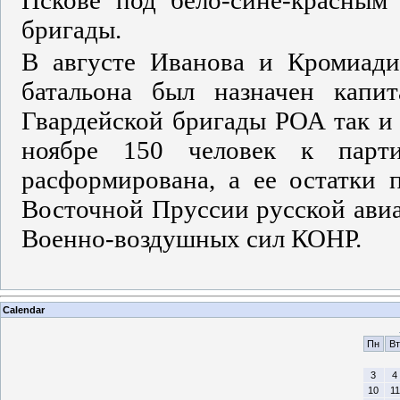
Пскове под бело-сине-красным
бригады.
В августе Иванова и Кромиади
батальона был назначен капит
Гвардейской бригады РОА так и 
ноябре 150 человек к парт
расформирована, а ее остатки 
Восточной Пруссии русской авиа
Военно-воздушных сил КОНР.
Calendar
Пн
Вт
3
4
10
11