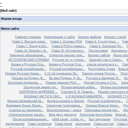
:
[
Мой сайт
]
Форма входа
Меню сайта
Главная страница
Информация о сайте
Каталог файлов
Каталог статей
Глава 2. Высшее кома...
Глава 1. Основы РОА
Глава 3. Сухопутные ...
Гла
Глава 7. Поход в Бог...
Глава 8 РОА и пражск...
Глава 9. Значение Пр...
Глава 14. Борьба с ф...
Глава 15. Историческ...
Послесловие
Документы
Народное образование...
Открытое письмо гене...
Каталог сайтов
Доска об
ИСТОРИЧЕСКАЯ СПРАВКА
Русские по ту сторон...
Казачий стан в Север...
К
Казаки и Русское Осв...
Казаки и Русское Осв...
список каталогов в к...
Сме
Русский коллаборацио...
Русский коллаборацио...
Республика Зуева
Власов
Первая Русская Нацио...
К 12-ой годовщине Ли...
Памяти героев Русско...
Позо
Письмо на Родину. Ф....
Во имя Родины. Д. Ко...
Русские в бандерах И...
Ис
Екатерина Андреева. ...
Первая дивизия РОА. ...
Против Гитлера и Ста...
Запи
Загадочная армия ген...
Вторая мировая война...
Личные воспоминан
ЕКАТЕРИНА АНДРЕЕВА ...
Соколов Б. В. Правда...
Реалии советского вр
КАЗАЧЬИ ЧАСТИ В 1941...
1-Я КАЗАЧЬЯ КАВАЛЕРИ...
КАЗАЧИЙ СТА
Михаил Шкаровский Ка...
Выдача казаков в Лиенце
Русская освободитель...
С
Владимир Ильич Ленин...
Секретная телеграмма...
Генерал Власов Книги...
Рус
Схватка за «жизненно...
Военнопленные – враги
Партизаны против кре...
«Ко
«Окончательное решен...
Меж двух диктатур
Локотская республика
Власов –
Песни коллаборациони...
«Бей своих, чтобы чу...
Быт оккупации
Грустный 
продолжение
Глава четвертая
Глава пятая
окончание
Глава шестая
Глава 