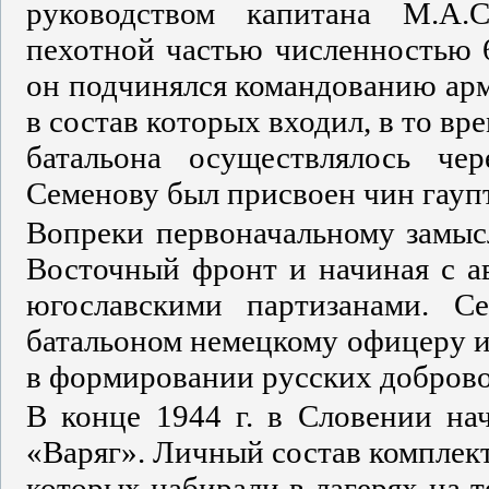
руководством капитана М.А.С
пехотной частью численностью 
он подчинялся командованию арм
в состав которых входил, в то вр
батальона осуществлялось че
Семенову был присвоен чин гау
Вопреки первоначальному замысл
Восточный фронт и начиная с ав
югославскими партизанами. С
батальоном немецкому офицеру и
в формировании русских доброво
В конце 1944 г. в Словении нач
«Варяг». Личный состав комплек
которых набирали в лагерях на 