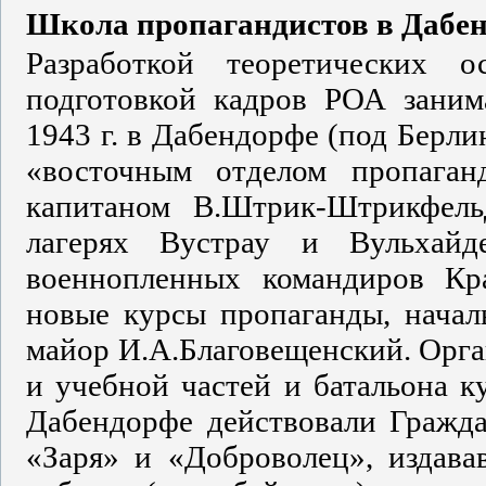
Школа пропагандистов в Дабе
Разработкой теоретических 
подготовкой кадров РОА заним
1943 г. в Дабендорфе (под Берл
«восточным отделом пропаган
капитаном В.Штрик-Штрикфель
лагерях Вустрау и Вульхайд
военнопленных командиров Кр
новые курсы пропаганды, начал
майор И.А.Благовещенский. Орга
и учебной частей и батальона ку
Дабендорфе действовали Гражда
«Заря» и «Доброволец», издава