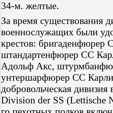
34-м. желтые.
За время существования д
военнослужащих были уд
крестов: бригаденфюрер 
штандартенфюрер СС Кар
Адольф Акс, штурмбанфю
унтершарфюрер СС Карлис
добровольческая дивизия 
Division der SS (Lettische 
го пехотных полков включ