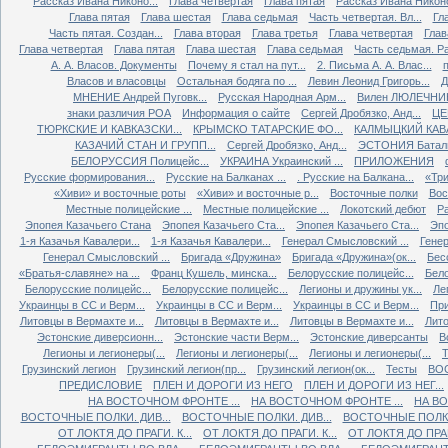
Рассказ Ивана Никоно...
Глава четвертая
Глава пятая
Рассказ Ивана Никоно
Глава пятая
Глава шестая
Глава седьмая
Часть четвертая. Вл...
Гл
Часть пятая. Создан...
Глава вторая
Глава третья
Глава четвертая
Глав
Глава четвертая
Глава пятая
Глава шестая
Глава седьмая
Часть седьмая. Ра
А. А. Власов. Документы
Почему я стал на пут...
2. Письма А. А. Влас...
Власов и власовцы
Остальная бодяга по ...
Левин Леонид Григорь...
Д
МНЕНИЕ Андрей Пуговк...
Русская Народная Арм...
Вилен ЛЮЛЕЧНИК 
знаки различия РОА
Информация о сайте
Сергей Дробязко, Анд...
ЦЕ
ТЮРКСКИЕ И КАВКАЗСКИ...
КРЫМСКО ТАТАРСКИЕ ФО...
КАЛМЫЦКИЙ КАВА
КАЗАЧИЙ СТАН И ГРУПП...
Сергей Дробязко, Анд...
ЭСТОНИЯ Баталь
БЕЛОРУССИЯ Полицейс...
УКРАИНА Украинский ...
ПРИЛОЖЕНИЯ
Русские формирования...
Русские на Балканах ...
. Русские на Балкана...
«Три
«Хиви» и восточные роты
«Хиви» и восточные р...
Восточные полки
Вос
Местные полицейские ...
Местные полицейские ...
Локотский дебют
Ра
Эпопея Казачьего Стана
Эпопея Казачьего Ста...
Эпопея Казачьего Ста...
Эпо
1-я Казачья Кавалери...
1-я Казачья Кавалери...
Генерал Смысловский ...
Генер
Генерал Смысловский ...
Бригада «Дружина»
Бригада «Дружина»(ок...
Бес
«Братья-славяне» на ...
Франц Кушель, минска...
Белорусские полицейс...
Бело
Белорусские полицейс...
Белорусские полицейс...
Легионы и дружины ук...
Ле
Украинцы в СС и Верм...
Украинцы в СС и Верм...
Украинцы в СС и Верм...
При
Литовцы в Вермахте и...
Литовцы в Вермахте и...
Литовцы в Вермахте и...
Лито
Эстонские диверсионн...
Эстонские части Верм...
Эстонские диверсанты
В
Легионы и легионеры(...
Легионы и легионеры(...
Легионы и легионеры(...
Т
Грузинский легион
Грузинский легион(пр...
Грузинский легион(ок...
Тесты
ВО
ПРЕДИСЛОВИЕ
ПЛЕН И ДОРОГИ ИЗ НЕГО
ПЛЕН И ДОРОГИ ИЗ НЕГ...
НА ВОСТОЧНОМ ФРОНТЕ ...
НА ВОСТОЧНОМ ФРОНТЕ ...
НА ВО
ВОСТОЧНЫЕ ПОЛКИ. ДИВ...
ВОСТОЧНЫЕ ПОЛКИ. ДИВ...
ВОСТОЧНЫЕ ПОЛКИ.
ОТ ЛОКТЯ ДО ПРАГИ. К...
ОТ ЛОКТЯ ДО ПРАГИ. К...
ОТ ЛОКТЯ ДО ПРАГИ