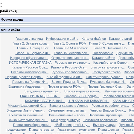
:
[
Мой сайт
]
Форма входа
Меню сайта
Главная страница
Информация о сайте
Каталог файлов
Каталог статей
Глава 2. Высшее кома...
Глава 1. Основы РОА
Глава 3. Сухопутные ...
Гла
Глава 7. Поход в Бог...
Глава 8 РОА и пражск...
Глава 9. Значение Пр...
Глава 14. Борьба с ф...
Глава 15. Историческ...
Послесловие
Документы
Народное образование...
Открытое письмо гене...
Каталог сайтов
Доска об
ИСТОРИЧЕСКАЯ СПРАВКА
Русские по ту сторон...
Казачий стан в Север...
К
Казаки и Русское Осв...
Казаки и Русское Осв...
список каталогов в к...
Сме
Русский коллаборацио...
Русский коллаборацио...
Республика Зуева
Власов
Первая Русская Нацио...
К 12-ой годовщине Ли...
Памяти героев Русско...
Позо
Письмо на Родину. Ф....
Во имя Родины. Д. Ко...
Русские в бандерах И...
Ис
Екатерина Андреева. ...
Первая дивизия РОА. ...
Против Гитлера и Ста...
Запи
Загадочная армия ген...
Вторая мировая война...
Личные воспоминан
ЕКАТЕРИНА АНДРЕЕВА ...
Соколов Б. В. Правда...
Реалии советского вр
КАЗАЧЬИ ЧАСТИ В 1941...
1-Я КАЗАЧЬЯ КАВАЛЕРИ...
КАЗАЧИЙ СТА
Михаил Шкаровский Ка...
Выдача казаков в Лиенце
Русская освободитель...
С
Владимир Ильич Ленин...
Секретная телеграмма...
Генерал Власов Книги...
Рус
Схватка за «жизненно...
Военнопленные – враги
Партизаны против кре...
«Ко
«Окончательное решен...
Меж двух диктатур
Локотская республика
Власов –
Песни коллаборациони...
«Бей своих, чтобы чу...
Быт оккупации
Грустный 
продолжение
Глава четвертая
Глава пятая
окончание
Глава шестая
Глава 