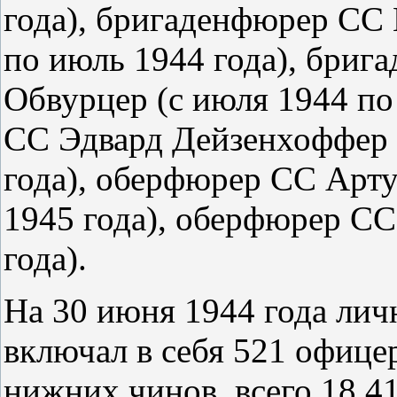
года), бригаденфюрер СС 
по июль 1944 года), бриг
Обвурцер (с июля 1944 по
СС Эдвард Дейзенхоффер (
года), оберфюрер СС Арту
1945 года), оберфюрер СС
года).
На 30 июня 1944 года лич
включал в себя 521 офицер
нижних чинов. всего 18 41