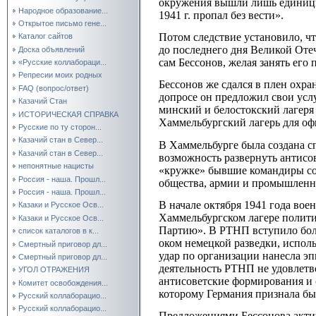
окружения вышли лишь единицы.
Народное образование...
1941 г. пропал без вести».
Открытое письмо гене...
Потом следствие установило, ч
Каталог сайтов
до последнего дня Великой Оте
Доска объявлений
сам Бессонов, желая занять его п
«Русские коллабораци...
Репресии моих родных
Бессонов же сдался в плен охра
FAQ (вопрос/ответ)
допросе он предложил свои усл
Казачий Стан
минский и белостокский лагеря
ИСТОРИЧЕСКАЯ СПРАВКА
Хаммельбургский лагерь для о
Русские по ту сторон...
Казачий стан в Север...
В Хаммельбурге была создана с
Казачий стан в Север...
возможность развернуть антисо
непонятные нацисты
«кружке» бывшие командиры сос
Россия - наша. Прошл...
общества, армии и промышленнос
Россия - наша. Прошл...
В начале октября 1941 года во
Казаки и Русское Осв...
Хаммельбургском лагере полит
Казаки и Русское Осв...
Партию». В РТНП вступило боле
список каталогов в к...
оком немецкой разведки, испол
Смертный приговор дл...
удар по организации нанесла эп
Смертный приговор дл...
деятельность РТНП не удовлетво
УГОЛ ОТРАЖЕНИЯ
антисоветские формирования и 
Комитет освобождения...
которому Германия признала бы 
Русский коллаборацио...
Русский коллаборацио...
Предложениями Бессонова актив