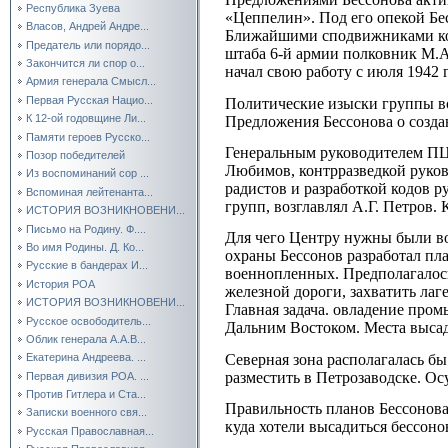
Республика Зуева
«Цеппелин». Под его опекой Бе
Власов, Андрей Андре...
Ближайшими сподвижниками ком
Предатель или порядо...
штаба 6-й армии полковник М.А
Закончится ли спор о...
начал свою работу с июля 1942 
Армия генерала Смысл...
Первая Русская Нацио...
Политические изыски группы во
К 12-ой годовщине Ли...
Предложения Бессонова о созд
Памяти героев Русско...
Генеральным руководителем ПЦ
Позор победителей
Любимов, контрразведкой руков
Из воспоминаний сор ...
радистов и разработкой кодов 
Вспоминая лейтенанта...
групп, возглавлял А.Г. Петров.
ИСТОРИЯ ВОЗНИКНОВЕНИ...
Письмо на Родину. Ф....
Для чего Центру нужны были в
Во имя Родины. Д. Ко...
охраны Бессонов разработал пл
Русские в бандерах И...
военнопленных. Предполагалось
История РОА
железной дороги, захватить ла
ИСТОРИЯ ВОЗНИКНОВЕНИ...
Главная задача. овладение пр
Русское освободитель...
Дальним Востоком. Места высад
Облик генерала А.А.В...
Северная зона располагалась б
Екатерина Андреева. ...
разместить в Петрозаводске. О
Первая дивизия РОА. ...
Против Гитлера и Ста...
Правильность планов Бессонова 
Записки военного свя...
куда хотели высадиться бессон
Русская Православная...