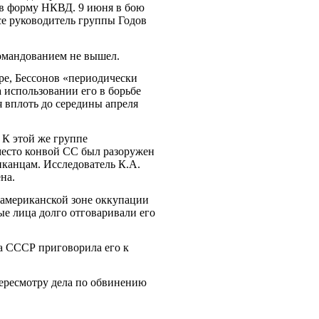
 в форму НКВД. 9 июня в бою
се руководитель группы Годов
командованием не вышел.
ере, Бессонов «периодически
 использовании его в борьбе
я вплоть до середины апреля
 К этой же группе
место конвой СС был разоружен
иканцам. Исследователь К.А.
на.
в американской зоне оккупации
е лица долго отговаривали его
да СССР приговорила его к
пересмотру дела по обвинению