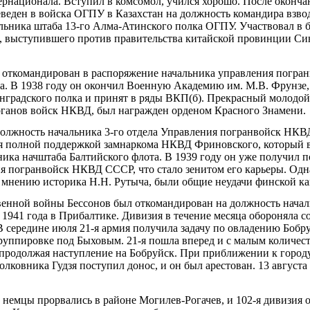
национала. Вступил в комсомол, учился хорошо. После оконча
еведен в войска ОГПУ в Казахстан на должность командира взвод
ьника штаба 13-го Алма-Атинского полка ОГПУ. Участвовал в бо
 выступившего против правительства китайской провинции Син
л откомандирован в распоряжение начальника управления погра
а. В 1938 году он окончил Военную Академию им. М.В. Фрунзе, 
нградского полка и принят в ряды ВКП(б). Прекрасный молодо
рганов войск НКВД, был награжден орденом Красного Знамени.
должность начальника 3-го отдела Управления погранвойск НКВ
ся полной поддержкой замнаркома НКВД Фриновского, который 
ика начштаба Балтийского флота. В 1939 году он уже получил п
я погранвойск НКВД СССР, что стало зенитом его карьеры. Одн
 мнению историка Н.Н. Рутыча, были общие неудачи финской к
енной войны Бессонов был откомандирован на должность начал
1941 года в Прибалтике. Дивизия в течение месяца обороняла 
 В середине июля 21-я армия получила задачу по овладению Боб
руппировке под Быховым. 21-я пошла вперед и с малым количес
 продолжая наступление на Бобруйск. При приближении к город
олковника Гудзя поступил донос, и он был арестован. 13 августа
да немцы прорвались в районе Могилев-Рогачев, и 102-я дивизия 