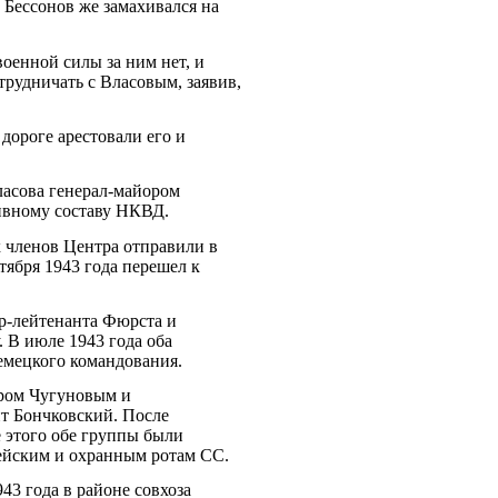
Бессонов же замахивался на
военной силы за ним нет, и
рудничать с Власовым, заявив,
дороге арестовали его и
ласова генерал-майором
тивному составу НКВД.
 членов Центра отправили в
тября 1943 года перешел к
р-лейтенанта Фюрста и
. В июле 1943 года оба
емецкого командования.
аром Чугуновым и
нт Бончковский. После
е этого обе группы были
цейским и охранным ротам СС.
43 года в районе совхоза