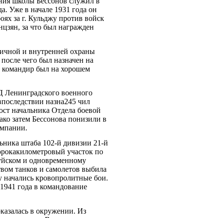
ния школы Бессонов служил в
а. Уже в начале 1931 года он
ях за г. Кульджу против войск
цзян, за что был награжден
ничной и внутренней охраны
после чего был назначен на
й командир был на хорошем
Д Ленинградского военного
впоследствии назна245 чил
ост начальника Отдела боевой
ако затем Бессонова понизили в
ампании.
ьника штаба 102-й дивизии 21-й
сорокакилометровый участок по
руйском и одновременному
твом танков и самолетов выбила
у начались кровопролитные бои.
 1941 года в командование
оказалась в окружении. Из