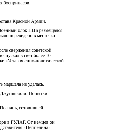
х боеприпасов.
состава Красной Армии.
. Военный блок ПЦБ размещался
было переведено в местечко
сле свержения советской
выпускал в свет более 10
же «Устав военно-политической
ь маршала не удалась.
ву Джугашвили. Попытки
 Познань, готовившей
ядов в ГУЛАГ. От немцев он
редставителя «Цеппелина»