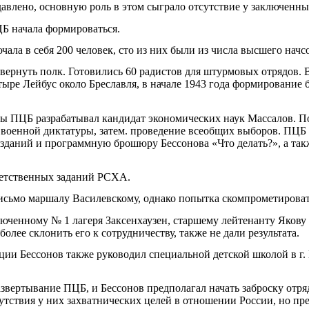
давлено, основную роль в этом сыграло отсутствие у заключенны
ЦБ начала формироваться.
чала в себя 200 человек, сто из них были из числа высшего нач
азвернуть полк. Готовились 60 радистов для штурмовых отрядов
ыре Лейбус около Бреславля, в начале 1943 года формирование 
ы ПЦБ разрабатывал кандидат экономических наук Массалов. По
 военной диктатуры, затем. проведение всеобщих выборов. ПЦБ 
даний и программную брошюру Бессонова «Что делать?», а так
ветственных заданий РСХА.
письмо маршалу Василевскому, однако попытка скомпрометироват
люченному № 1 лагеря Заксенхаузен, старшему лейтенанту Яко
более склонить его к сотрудничеству, также не дали результата.
и Бессонов также руководил специальной детской школой в г.
азвертывание ПЦБ, и Бессонов предполагал начать заброску отр
сутствия у них захватнических целей в отношении России, но п