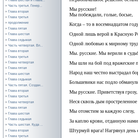
Часть третья. Генер...
Мы русские!
Глава вторая
Мы побеждали, голые, босые,
Глава третья
продолжение
Когда – то в восемнадцатом год
Глава пятая
Одной лишь верой в Красную 
Глава шестая
Глава седьмая
Одной любовью к мирному труд
Часть четвертая. Вл...
Глава вторая
Мы. русские. Мы верили в судьб
Глава третья
Мы шли на бой под вражеские п
Глава четвертая
Глава пятая
Народ наш честно выстрадал бор
Глава шестая
Глава седьмая
Большевики нас подло обманул
Часть пятая. Создан...
Глава вторая
Мы русские. Приветствуя грозу,
Глава третья
Неся сквозь дым простреленное 
Глава четвертая
Глава пятая
Мы отомстим за каждую слезу,
Глава шестая
Глава седьмая
За каплю крови, отданную нами
Часть шестая. Куда ...
Штурмуй врага! Нагрянул день 
Глава вторая
Глава третья