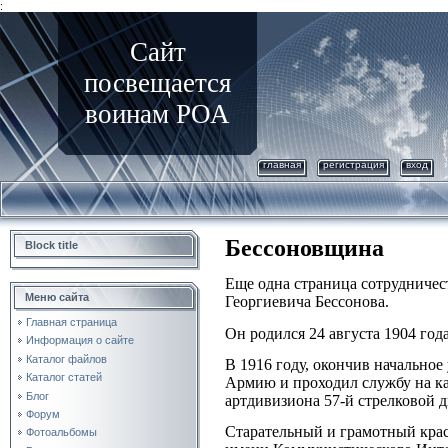
:
Сайт
посвещается
воинам РОА
главная
регистрация
вход
Бессоновщина
Block title
Еще одна страница сотрудничес
Меню сайта
Георгиевича Бессонова.
Главная страница
Он родился 24 августа 1904 года
Информация о сайте
Каталог файлов
В 1916 году, окончив начальное
Каталог статей
Армию и проходил службу на ка
Блог
артдивизиона 57-й стрелковой 
Форум
Старательный и грамотный крас
Фотоальбомы