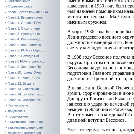
имени Коммунистического Интер
Гостевая книга
кавалерии, в 1930 году был пер
Обратная связь
был назначен помощником начал
посвещается воинам РОА
мятежного генерала Ма-Чжуина,
Глава 2. Высшее кома...
именным оружием.
Глава 1. Основы РОА
Глава 3. Сухопутные ...
В марте 1936 года Бессонов бы
Глава 3. Сухопутные ...
Ленинградского военного округ
Глава 4. Военно-возд...
должность командира 3-го Лени
Глава 5. Военнопленн...
счету у командования и полито
Глава 6. РОА на Одер...
Глава 7. Поход в Бог...
В 1938 году Бессонов получил 
Глава 8 РОА и пражск...
округа. При этом он пользовал
Глава 9. Значение Пр...
Бессонова на должность помощн
Глава 10. Конец Южно...
подготовки Главного управлени
должности. Причиной этого, по
Глава 11. Конец Севе...
Глава 12. Выдача.
В первые дни Великой Отечеств
Глава 13. Советская ...
армии, сформированной в июне 
Глава 14. Борьба с ф...
Днепру от Рогачева до Быхова.
Глава 15. Историческ...
нанесению удара по немецкой г
Послесловие
немцев из Жлобина и Рогачева,
Документы
В этот момент на комдива-102 п
продолжение
дивизией вступил Бессонов.
взаимоотношения с не...
взаимоотношения с не...
Удача отвернулась от него, ког
Ло́котское самоуправ...