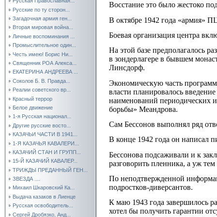
Русская Православная...
Восстание это было жестоко по
Русские по ту сторон...
Загадочная армия ген...
В октябре 1942 года «армия» П
Вторая мировая война...
Боевая организация центра вклю
Личные воспоминания ...
Промыслительное один...
На этой базе предполагалось р
Честь имею! Борис Ни...
в зондерлагере в бывшем монаст
Священник РОА Алекса...
Линсдорф.
ЕКАТЕРИНА АНДРЕЕВА ...
Соколов Б. В. Правда...
Экономическую часть программ
Реалии советского вр...
власти планировалось введение
Красный террор
наименований периодических из
Белое движение
борьбы» Меандрова.
1-я Русская национал...
Сам Бессонов выполнял ряд от
Другие русские восто...
КАЗАЧЬИ ЧАСТИ В 1941...
В конце 1942 года он написал 
1-Я КАЗАЧЬЯ КАВАЛЕРИ...
КАЗАЧИЙ СТАН И ГРУПП...
Бессонова подсаживали и к зак
15-Й КАЗАЧИЙ КАВАЛЕР...
разговорить пленника, а уж тем 
ТРИЖДЫ ПРЕДАННЫЙ ГЕН...
По неподтвержденной информаци
ЗВЕЗДА ....
подростков-диверсантов.
Михаил Шкаровский Ка...
Выдача казаков в Лиенце
К маю 1943 года завершилось р
Русская освободитель...
хотел бы получить гарантии от
Сергей Дробязко, Анд...