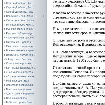
гауптштурмфюрера СС Шмундта и
Сергей Дробязко, Анд...
всероссийский масштаб руководи
Сергей Дробязко, Анд...
Сергей Дробязко, Анд...
Власова Бессонов в качестве ру
Владимир Ильич Ленин...
стремился составить конкуренц
Секретная телеграмма...
что сам выше Власова и в воен
Генерал Власов Книги...
Немцы не ответили на политичес
Русский корпус на Ба...
нескольких офицеров за «антин
Русские добровольцы ...
Формирования русской...
Определенную роль в этом сыг
Оккупация. Правда и ...
Благовещенским. В доносе Гест
Схватка за «жизненно...
Военнопленные – враги
ПЦБ был распущен, а Бессонова
Партизаны против кре...
Летценский лагерь. Будыхо прин
«Когда нас в бой пош...
партизанам. В 1950 году был ра
Советские партизаны:...
Из остатков военной организа
Как немцы боролись с...
полковника Соколова. Их предпо
«Все хорошо, прекрас...
подразделения были переброшен
«Окончательное решен...
Меж двух диктатур
Прибыв на место, ушла к парти
Локотская республика
подполковником А. А. Пастушен
Власов – предатель-п...
дезертирства «Зондергруппа» бы
«Дети разных народов»
расформированы, часть личного 
Польский вопрос
Геббельс против Глав...
Несмотря на неудачу всего начи