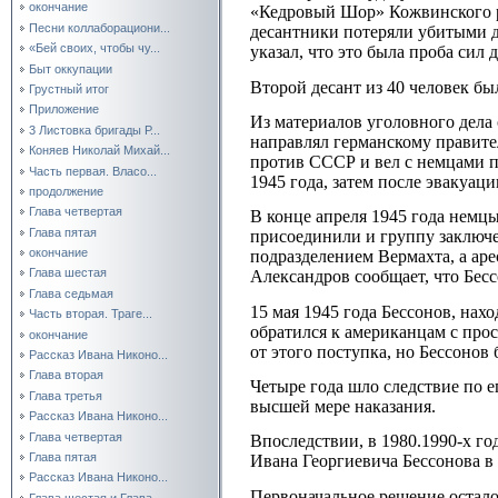
окончание
«Кедровый Шор» Кожвинского р
Песни коллаборациони...
десантники потеряли убитыми д
«Бей своих, чтобы чу...
указал, что это была проба сил
Быт оккупации
Второй десант из 40 человек бы
Грустный итог
Приложение
Из материалов уголовного дела 
3 Листовка бригады Р...
направлял германскому правител
Коняев Николай Михай...
против СССР и вел с немцами п
Часть первая. Власо...
1945 года, затем после эвакуац
продолжение
Глава четвертая
В конце апреля 1945 года немц
Глава пятая
присоединили и группу заключ
окончание
подразделением Вермахта, а ар
Глава шестая
Александров сообщает, что Бес
Глава седьмая
15 мая 1945 года Бессонов, на
Часть вторая. Траге...
обратился к американцам с про
окончание
от этого поступка, но Бессонов
Рассказ Ивана Никоно...
Глава вторая
Четыре года шло следствие по е
Глава третья
высшей мере наказания.
Рассказ Ивана Никоно...
Глава четвертая
Впоследствии, в 1980.1990-х г
Глава пятая
Ивана Георгиевича Бессонова в
Рассказ Ивана Никоно...
Первоначальное решение осталос
Глава шестая и Глава...