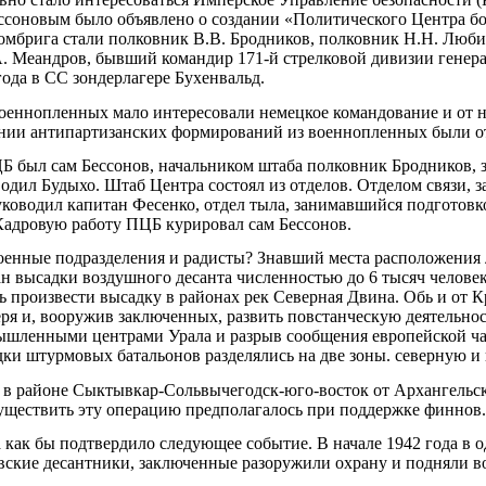
ссоновым было объявлено о создании «Политического Центра б
брига стали полковник В.В. Бродников, полковник Н.Н. Люби
. Меандров, бывший командир 171-й стрелковой дивизии генер
года в СС зондерлагере Бухенвальд.
еннопленных мало интересовали немецкое командование и от ни
ании антипартизанских формирований из военнопленных были о
Б был сам Бессонов, начальником штаба полковник Бродников,
одил Будыхо. Штаб Центра состоял из отделов. Отделом связи,
руководил капитан Фесенко, отдел тыла, занимавшийся подготов
 Кадровую работу ПЦБ курировал сам Бессонов.
оенные подразделения и радисты? Знавший места расположения 
ан высадки воздушного десанта численностью до 6 тысяч челове
 произвести высадку в районах рек Северная Двина. Обь и от 
геря и, вооружив заключенных, развить повстанческую деятельн
омышленными центрами Урала и разрыв сообщения европейской 
ки штурмовых батальонов разделялись на две зоны. северную и
ы в районе Сыктывкар-Сольвычегодск-юго-восток от Архангельс
существить эту операцию предполагалось при поддержке финнов.
как бы подтвердило следующее событие. В начале 1942 года в о
овские десантники, заключенные разоружили охрану и подняли в