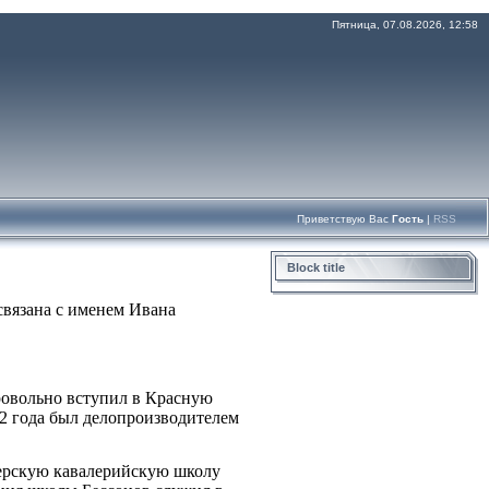
Пятница, 07.08.2026, 12:58
Приветствую Вас
Гость
|
RSS
Block title
связана с именем Ивана
бровольно вступил в Красную
22 года был делопроизводителем
верскую кавалерийскую школу