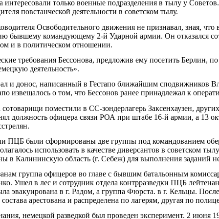
нтересовали только военные подразделения в тылу у Советов. 
теля повстанческой деятельности в советском тылу.
ководителя Освободительного движения не признавал, зная, что 
ию бывшему командующему 2-й Ударной армии. Он отказался сот
ном и в политическом отношении.
кие требования Бессонова, предложив ему посетить Берлин, по 
емецкую деятельность».
рал и донос, написанный в Гестапо ближайшим сподвижников В
апо извещалось о том, что Бессонов ранее принадлежал к опера
 сотоварищи поместили в СС-зондерлагерь Заксенхаузен, других
ял должность офицера связи РОА при штабе 16-й армии, а 13 ок
сстрелян.
ции ПЦБ были сформированы две группы под командованием обе
лагалось использовать в качестве диверсантов в советском тылу
ы в Калининскую область (г. Себеж) для выполнения заданий н
занам группа офицеров во главе с бывшим батальонным комисс
ко. Ушел в лес и сотрудник отдела контрразведки ПЦБ лейтена
ла эвакуирована в г. Радом, а группа Фюрста. в г. Кельцы. Посл
состава арестована и распределена по лагерям, другая по поли
нания, немецкой разведкой был проведен эксперимент. 2 июня 19