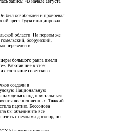
сь запись: «В начале августа
 Он был освобожден и провоевал
рсий арест Гудзя инициировал
ельской области. На первом же
 гомельский, бобруйский,
ыл переведен в
ицеры большого ранга имели
е». Работавшие в этом
их состояние советского
чков создали в
Трудовую Национальную
я находилась под пристальным
троения военнопленных. Тяжкий
устила партию. Бессонова
гла бы объединить все
лючить с немцами договор, по
РСХА) в рамках проекта