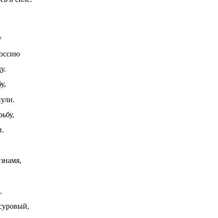
у
Россию
у.
у,
ули.
ьбу,
и.
знамя,
.
суровый,