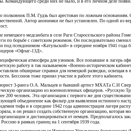
 Командующего среди них не было, и в его личном деле появила
то полковник П.М. Гудзь был арестован по ложным основаниям.
чественной. Автор анонимки не был установлен. По одной из ве
ост.
не немецкого медсанбата в селе Раги Старосельского района Гом
уги по борьбе с советским режимом. Он последовательно сменил
 и под псевдонимом «Катульский» в середине ноября 1941 года б
фицеров «Офлаг-13Д».
пецифическая атмосфера для узников. Все попавшие в лагерь оф
ветскую работу в так называемом «Военно-историческом кабинет
тавляли обширные справки для немецкой разведки, освещая в н
ти. Бессонов тоже принял участие в работе этого кабинета.
енюрист 3-ранга О.А. Мальцев и бывший артист МХАТа С.Н Свер
ическую организацию из военнопленных офицеров. «Русскую 
е 200 человек. Эта организация с первого же дня существовани
ьзующей объединение как фильтр для выявления истинного нас
идемия тифа и в середине 1942 года администрация лагеря расп
ряла, и он решил создать собственную организацию, которая мо
организации и дистанцироваться от немцев. Предполагалось зак
Россию в рамках границ на 1 сентября 1939 года.
но стало интересоваться Имперское Управление безопасности (