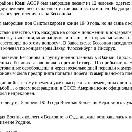
айона Коми АССР был выброшен десант из 12 человек, одетых
вух человек, десять парашютистов были взяты в плен. На допро
 для осуществления плана Бессонова.
л выброшен под Сыктывкаром в конце 1943 года, но на связь с 
стало известно, что, находясь на особом положении в зондерлаг
ьству заявления, меморандумы и планы, в которых настаивал на
ереговоры по этому вопросу». В Заксенхаузе Бессонов находилс
ии кочевал по концлагерям Дахау, Флоссенбург и Инсбрук.
ы вывезли Бессонова и группу военнопленных в Южный Тироль.
енных, бывших заговорщиков против Гитлера. По прибытии на 
естованные освобождены и через несколько дней перешли к амер
соновым была предпринята попытка побега из американского пле
ходившийся к тому времени уже в лагере для перемещенных лиц 
сьбой… о своем возвращении в СССР. Американские официальны
 был непреклонен.
го делу и 18 апреля 1950 года Военная Коллегия Верховного Су
одах Военная коллегия Верховного Суда дважды возвращалась к 
 измене Родине.
ь в силе.