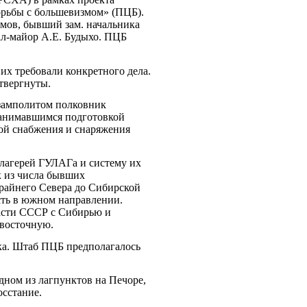
орьбы с большевизмом» (ПЦБ).
мов, бывший зам. начальника
ал-майор А.Е. Будыхо. ПЦБ
х требовали конкретного дела.
твергнуты.
 замполитом полковник
 занимавшимся подготовкой
кой снабжения и снаряжения
лагерей ГУЛАГа и систему их
к из числа бывших
Крайнего Севера до Сибирской
ость в южном направлении.
части СССР с Сибирью и
 восточную.
ка. Штаб ПЦБ предполагалось
дном из лагпунктов на Печоре,
осстание.