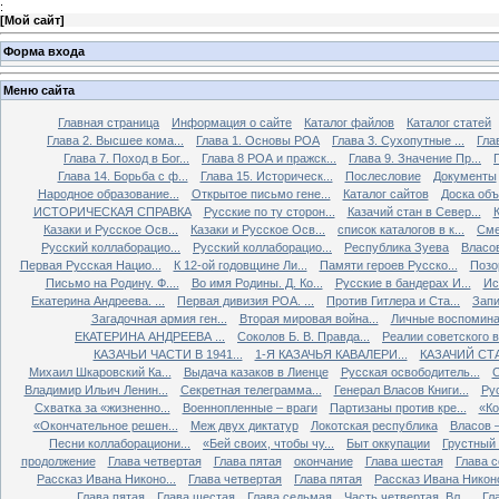
:
[
Мой сайт
]
Форма входа
Меню сайта
Главная страница
Информация о сайте
Каталог файлов
Каталог статей
Глава 2. Высшее кома...
Глава 1. Основы РОА
Глава 3. Сухопутные ...
Гла
Глава 7. Поход в Бог...
Глава 8 РОА и пражск...
Глава 9. Значение Пр...
Глава 14. Борьба с ф...
Глава 15. Историческ...
Послесловие
Документы
Народное образование...
Открытое письмо гене...
Каталог сайтов
Доска об
ИСТОРИЧЕСКАЯ СПРАВКА
Русские по ту сторон...
Казачий стан в Север...
К
Казаки и Русское Осв...
Казаки и Русское Осв...
список каталогов в к...
Сме
Русский коллаборацио...
Русский коллаборацио...
Республика Зуева
Власов
Первая Русская Нацио...
К 12-ой годовщине Ли...
Памяти героев Русско...
Позо
Письмо на Родину. Ф....
Во имя Родины. Д. Ко...
Русские в бандерах И...
Ис
Екатерина Андреева. ...
Первая дивизия РОА. ...
Против Гитлера и Ста...
Запи
Загадочная армия ген...
Вторая мировая война...
Личные воспоминан
ЕКАТЕРИНА АНДРЕЕВА ...
Соколов Б. В. Правда...
Реалии советского вр
КАЗАЧЬИ ЧАСТИ В 1941...
1-Я КАЗАЧЬЯ КАВАЛЕРИ...
КАЗАЧИЙ СТА
Михаил Шкаровский Ка...
Выдача казаков в Лиенце
Русская освободитель...
С
Владимир Ильич Ленин...
Секретная телеграмма...
Генерал Власов Книги...
Рус
Схватка за «жизненно...
Военнопленные – враги
Партизаны против кре...
«Ко
«Окончательное решен...
Меж двух диктатур
Локотская республика
Власов –
Песни коллаборациони...
«Бей своих, чтобы чу...
Быт оккупации
Грустный 
продолжение
Глава четвертая
Глава пятая
окончание
Глава шестая
Глава 
Рассказ Ивана Никоно...
Глава четвертая
Глава пятая
Рассказ Ивана Никоно
Глава пятая
Глава шестая
Глава седьмая
Часть четвертая. Вл...
Гл