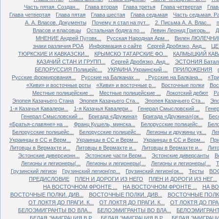
Часть пятая. Создан...
Глава вторая
Глава третья
Глава четвертая
Глав
Глава четвертая
Глава пятая
Глава шестая
Глава седьмая
Часть седьмая. Ра
А. А. Власов. Документы
Почему я стал на пут...
2. Письма А. А. Влас...
Власов и власовцы
Остальная бодяга по ...
Левин Леонид Григорь...
Д
МНЕНИЕ Андрей Пуговк...
Русская Народная Арм...
Вилен ЛЮЛЕЧНИК 
знаки различия РОА
Информация о сайте
Сергей Дробязко, Анд...
ЦЕ
ТЮРКСКИЕ И КАВКАЗСКИ...
КРЫМСКО ТАТАРСКИЕ ФО...
КАЛМЫЦКИЙ КАВА
КАЗАЧИЙ СТАН И ГРУПП...
Сергей Дробязко, Анд...
ЭСТОНИЯ Баталь
БЕЛОРУССИЯ Полицейс...
УКРАИНА Украинский ...
ПРИЛОЖЕНИЯ
Русские формирования...
Русские на Балканах ...
. Русские на Балкана...
«Три
«Хиви» и восточные роты
«Хиви» и восточные р...
Восточные полки
Вос
Местные полицейские ...
Местные полицейские ...
Локотский дебют
Ра
Эпопея Казачьего Стана
Эпопея Казачьего Ста...
Эпопея Казачьего Ста...
Эпо
1-я Казачья Кавалери...
1-я Казачья Кавалери...
Генерал Смысловский ...
Генер
Генерал Смысловский ...
Бригада «Дружина»
Бригада «Дружина»(ок...
Бес
«Братья-славяне» на ...
Франц Кушель, минска...
Белорусские полицейс...
Бело
Белорусские полицейс...
Белорусские полицейс...
Легионы и дружины ук...
Ле
Украинцы в СС и Верм...
Украинцы в СС и Верм...
Украинцы в СС и Верм...
При
Литовцы в Вермахте и...
Литовцы в Вермахте и...
Литовцы в Вермахте и...
Лито
Эстонские диверсионн...
Эстонские части Верм...
Эстонские диверсанты
В
Легионы и легионеры(...
Легионы и легионеры(...
Легионы и легионеры(...
Т
Грузинский легион
Грузинский легион(пр...
Грузинский легион(ок...
Тесты
ВО
ПРЕДИСЛОВИЕ
ПЛЕН И ДОРОГИ ИЗ НЕГО
ПЛЕН И ДОРОГИ ИЗ НЕГ...
НА ВОСТОЧНОМ ФРОНТЕ ...
НА ВОСТОЧНОМ ФРОНТЕ ...
НА ВО
ВОСТОЧНЫЕ ПОЛКИ. ДИВ...
ВОСТОЧНЫЕ ПОЛКИ. ДИВ...
ВОСТОЧНЫЕ ПОЛКИ.
ОТ ЛОКТЯ ДО ПРАГИ. К...
ОТ ЛОКТЯ ДО ПРАГИ. К...
ОТ ЛОКТЯ ДО ПРАГИ
БЕЛОЭМИГРАНТЫ ВО ВЛА...
БЕЛОЭМИГРАНТЫ ВО ВЛА...
БЕЛОЭМИГРАНТЫ
БЕЛАЯ ЭМИГРАЦИЯ В Р...
БЕЛАЯ ЭМИГРАЦИЯ В Р...
БЕЛАЯ ЭМИГРАЦИЯ 