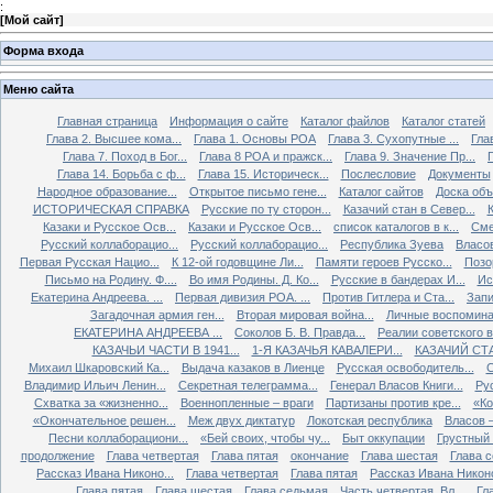
:
[
Мой сайт
]
Форма входа
Меню сайта
Главная страница
Информация о сайте
Каталог файлов
Каталог статей
Глава 2. Высшее кома...
Глава 1. Основы РОА
Глава 3. Сухопутные ...
Гла
Глава 7. Поход в Бог...
Глава 8 РОА и пражск...
Глава 9. Значение Пр...
Глава 14. Борьба с ф...
Глава 15. Историческ...
Послесловие
Документы
Народное образование...
Открытое письмо гене...
Каталог сайтов
Доска об
ИСТОРИЧЕСКАЯ СПРАВКА
Русские по ту сторон...
Казачий стан в Север...
К
Казаки и Русское Осв...
Казаки и Русское Осв...
список каталогов в к...
Сме
Русский коллаборацио...
Русский коллаборацио...
Республика Зуева
Власов
Первая Русская Нацио...
К 12-ой годовщине Ли...
Памяти героев Русско...
Позо
Письмо на Родину. Ф....
Во имя Родины. Д. Ко...
Русские в бандерах И...
Ис
Екатерина Андреева. ...
Первая дивизия РОА. ...
Против Гитлера и Ста...
Запи
Загадочная армия ген...
Вторая мировая война...
Личные воспоминан
ЕКАТЕРИНА АНДРЕЕВА ...
Соколов Б. В. Правда...
Реалии советского вр
КАЗАЧЬИ ЧАСТИ В 1941...
1-Я КАЗАЧЬЯ КАВАЛЕРИ...
КАЗАЧИЙ СТА
Михаил Шкаровский Ка...
Выдача казаков в Лиенце
Русская освободитель...
С
Владимир Ильич Ленин...
Секретная телеграмма...
Генерал Власов Книги...
Рус
Схватка за «жизненно...
Военнопленные – враги
Партизаны против кре...
«Ко
«Окончательное решен...
Меж двух диктатур
Локотская республика
Власов –
Песни коллаборациони...
«Бей своих, чтобы чу...
Быт оккупации
Грустный 
продолжение
Глава четвертая
Глава пятая
окончание
Глава шестая
Глава 
Рассказ Ивана Никоно...
Глава четвертая
Глава пятая
Рассказ Ивана Никоно
Глава пятая
Глава шестая
Глава седьмая
Часть четвертая. Вл...
Гл