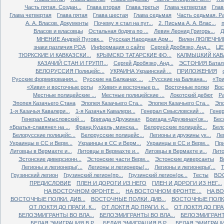
Часть пятая. Создан...
Глава вторая
Глава третья
Глава четвертая
Глав
Глава четвертая
Глава пятая
Глава шестая
Глава седьмая
Часть седьмая. Ра
А. А. Власов. Документы
Почему я стал на пут...
2. Письма А. А. Влас...
Власов и власовцы
Остальная бодяга по ...
Левин Леонид Григорь...
Д
МНЕНИЕ Андрей Пуговк...
Русская Народная Арм...
Вилен ЛЮЛЕЧНИК 
знаки различия РОА
Информация о сайте
Сергей Дробязко, Анд...
ЦЕ
ТЮРКСКИЕ И КАВКАЗСКИ...
КРЫМСКО ТАТАРСКИЕ ФО...
КАЛМЫЦКИЙ КАВА
КАЗАЧИЙ СТАН И ГРУПП...
Сергей Дробязко, Анд...
ЭСТОНИЯ Баталь
БЕЛОРУССИЯ Полицейс...
УКРАИНА Украинский ...
ПРИЛОЖЕНИЯ
Русские формирования...
Русские на Балканах ...
. Русские на Балкана...
«Три
«Хиви» и восточные роты
«Хиви» и восточные р...
Восточные полки
Вос
Местные полицейские ...
Местные полицейские ...
Локотский дебют
Ра
Эпопея Казачьего Стана
Эпопея Казачьего Ста...
Эпопея Казачьего Ста...
Эпо
1-я Казачья Кавалери...
1-я Казачья Кавалери...
Генерал Смысловский ...
Генер
Генерал Смысловский ...
Бригада «Дружина»
Бригада «Дружина»(ок...
Бес
«Братья-славяне» на ...
Франц Кушель, минска...
Белорусские полицейс...
Бело
Белорусские полицейс...
Белорусские полицейс...
Легионы и дружины ук...
Ле
Украинцы в СС и Верм...
Украинцы в СС и Верм...
Украинцы в СС и Верм...
При
Литовцы в Вермахте и...
Литовцы в Вермахте и...
Литовцы в Вермахте и...
Лито
Эстонские диверсионн...
Эстонские части Верм...
Эстонские диверсанты
В
Легионы и легионеры(...
Легионы и легионеры(...
Легионы и легионеры(...
Т
Грузинский легион
Грузинский легион(пр...
Грузинский легион(ок...
Тесты
ВО
ПРЕДИСЛОВИЕ
ПЛЕН И ДОРОГИ ИЗ НЕГО
ПЛЕН И ДОРОГИ ИЗ НЕГ...
НА ВОСТОЧНОМ ФРОНТЕ ...
НА ВОСТОЧНОМ ФРОНТЕ ...
НА ВО
ВОСТОЧНЫЕ ПОЛКИ. ДИВ...
ВОСТОЧНЫЕ ПОЛКИ. ДИВ...
ВОСТОЧНЫЕ ПОЛКИ.
ОТ ЛОКТЯ ДО ПРАГИ. К...
ОТ ЛОКТЯ ДО ПРАГИ. К...
ОТ ЛОКТЯ ДО ПРАГИ
БЕЛОЭМИГРАНТЫ ВО ВЛА...
БЕЛОЭМИГРАНТЫ ВО ВЛА...
БЕЛОЭМИГРАНТЫ
БЕЛАЯ ЭМИГРАЦИЯ В Р...
БЕЛАЯ ЭМИГРАЦИЯ В Р...
БЕЛАЯ ЭМИГРАЦИЯ 