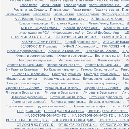
Рассказ Ивана Никоно...
Глава четвертая
Глава пятая
Рассказ Ивана Никоно
Глава пятая
Глава шестая
Глава седьмая
Часть четвертая. Вл...
Гл
Часть пятая. Создан...
Глава вторая
Глава третья
Глава четвертая
Глав
Глава четвертая
Глава пятая
Глава шестая
Глава седьмая
Часть седьмая. Ра
А. А. Власов. Документы
Почему я стал на пут...
2. Письма А. А. Влас...
Власов и власовцы
Остальная бодяга по ...
Левин Леонид Григорь...
Д
МНЕНИЕ Андрей Пуговк...
Русская Народная Арм...
Вилен ЛЮЛЕЧНИК 
знаки различия РОА
Информация о сайте
Сергей Дробязко, Анд...
ЦЕ
ТЮРКСКИЕ И КАВКАЗСКИ...
КРЫМСКО ТАТАРСКИЕ ФО...
КАЛМЫЦКИЙ КАВА
КАЗАЧИЙ СТАН И ГРУПП...
Сергей Дробязко, Анд...
ЭСТОНИЯ Баталь
БЕЛОРУССИЯ Полицейс...
УКРАИНА Украинский ...
ПРИЛОЖЕНИЯ
Русские формирования...
Русские на Балканах ...
. Русские на Балкана...
«Три
«Хиви» и восточные роты
«Хиви» и восточные р...
Восточные полки
Вос
Местные полицейские ...
Местные полицейские ...
Локотский дебют
Ра
Эпопея Казачьего Стана
Эпопея Казачьего Ста...
Эпопея Казачьего Ста...
Эпо
1-я Казачья Кавалери...
1-я Казачья Кавалери...
Генерал Смысловский ...
Генер
Генерал Смысловский ...
Бригада «Дружина»
Бригада «Дружина»(ок...
Бес
«Братья-славяне» на ...
Франц Кушель, минска...
Белорусские полицейс...
Бело
Белорусские полицейс...
Белорусские полицейс...
Легионы и дружины ук...
Ле
Украинцы в СС и Верм...
Украинцы в СС и Верм...
Украинцы в СС и Верм...
При
Литовцы в Вермахте и...
Литовцы в Вермахте и...
Литовцы в Вермахте и...
Лито
Эстонские диверсионн...
Эстонские части Верм...
Эстонские диверсанты
В
Легионы и легионеры(...
Легионы и легионеры(...
Легионы и легионеры(...
Т
Грузинский легион
Грузинский легион(пр...
Грузинский легион(ок...
Тесты
ВО
ПРЕДИСЛОВИЕ
ПЛЕН И ДОРОГИ ИЗ НЕГО
ПЛЕН И ДОРОГИ ИЗ НЕГ...
НА ВОСТОЧНОМ ФРОНТЕ ...
НА ВОСТОЧНОМ ФРОНТЕ ...
НА ВО
ВОСТОЧНЫЕ ПОЛКИ. ДИВ...
ВОСТОЧНЫЕ ПОЛКИ. ДИВ...
ВОСТОЧНЫЕ ПОЛКИ.
ОТ ЛОКТЯ ДО ПРАГИ. К...
ОТ ЛОКТЯ ДО ПРАГИ. К...
ОТ ЛОКТЯ ДО ПРАГИ