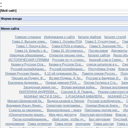
:
[
Мой сайт
]
Форма входа
Меню сайта
Главная страница
Информация о сайте
Каталог файлов
Каталог статей
Глава 2. Высшее кома...
Глава 1. Основы РОА
Глава 3. Сухопутные ...
Гла
Глава 7. Поход в Бог...
Глава 8 РОА и пражск...
Глава 9. Значение Пр...
Глава 14. Борьба с ф...
Глава 15. Историческ...
Послесловие
Документы
Народное образование...
Открытое письмо гене...
Каталог сайтов
Доска об
ИСТОРИЧЕСКАЯ СПРАВКА
Русские по ту сторон...
Казачий стан в Север...
К
Казаки и Русское Осв...
Казаки и Русское Осв...
список каталогов в к...
Сме
Русский коллаборацио...
Русский коллаборацио...
Республика Зуева
Власов
Первая Русская Нацио...
К 12-ой годовщине Ли...
Памяти героев Русско...
Позо
Письмо на Родину. Ф....
Во имя Родины. Д. Ко...
Русские в бандерах И...
Ис
Екатерина Андреева. ...
Первая дивизия РОА. ...
Против Гитлера и Ста...
Запи
Загадочная армия ген...
Вторая мировая война...
Личные воспоминан
ЕКАТЕРИНА АНДРЕЕВА ...
Соколов Б. В. Правда...
Реалии советского вр
КАЗАЧЬИ ЧАСТИ В 1941...
1-Я КАЗАЧЬЯ КАВАЛЕРИ...
КАЗАЧИЙ СТА
Михаил Шкаровский Ка...
Выдача казаков в Лиенце
Русская освободитель...
С
Владимир Ильич Ленин...
Секретная телеграмма...
Генерал Власов Книги...
Рус
Схватка за «жизненно...
Военнопленные – враги
Партизаны против кре...
«Ко
«Окончательное решен...
Меж двух диктатур
Локотская республика
Власов –
Песни коллаборациони...
«Бей своих, чтобы чу...
Быт оккупации
Грустный 
продолжение
Глава четвертая
Глава пятая
окончание
Глава шестая
Глава 