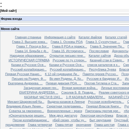
:
[
Мой сайт
]
Форма входа
Меню сайта
Главная страница
Информация о сайте
Каталог файлов
Каталог статей
Глава 2. Высшее кома...
Глава 1. Основы РОА
Глава 3. Сухопутные ...
Гла
Глава 7. Поход в Бог...
Глава 8 РОА и пражск...
Глава 9. Значение Пр...
Глава 14. Борьба с ф...
Глава 15. Историческ...
Послесловие
Документы
Народное образование...
Открытое письмо гене...
Каталог сайтов
Доска об
ИСТОРИЧЕСКАЯ СПРАВКА
Русские по ту сторон...
Казачий стан в Север...
К
Казаки и Русское Осв...
Казаки и Русское Осв...
список каталогов в к...
Сме
Русский коллаборацио...
Русский коллаборацио...
Республика Зуева
Власов
Первая Русская Нацио...
К 12-ой годовщине Ли...
Памяти героев Русско...
Позо
Письмо на Родину. Ф....
Во имя Родины. Д. Ко...
Русские в бандерах И...
Ис
Екатерина Андреева. ...
Первая дивизия РОА. ...
Против Гитлера и Ста...
Запи
Загадочная армия ген...
Вторая мировая война...
Личные воспоминан
ЕКАТЕРИНА АНДРЕЕВА ...
Соколов Б. В. Правда...
Реалии советского вр
КАЗАЧЬИ ЧАСТИ В 1941...
1-Я КАЗАЧЬЯ КАВАЛЕРИ...
КАЗАЧИЙ СТА
Михаил Шкаровский Ка...
Выдача казаков в Лиенце
Русская освободитель...
С
Владимир Ильич Ленин...
Секретная телеграмма...
Генерал Власов Книги...
Рус
Схватка за «жизненно...
Военнопленные – враги
Партизаны против кре...
«Ко
«Окончательное решен...
Меж двух диктатур
Локотская республика
Власов –
Песни коллаборациони...
«Бей своих, чтобы чу...
Быт оккупации
Грустный 
продолжение
Глава четвертая
Глава пятая
окончание
Глава шестая
Глава 