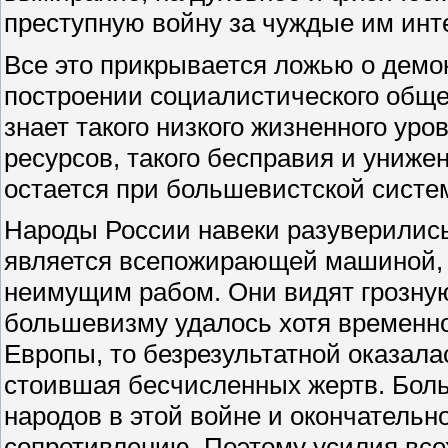
преступную войну за чуждые им инт
Все это прикрывается ложью о демо
построении социалистического общес
знает такого низкого жизненного ур
ресурсов, такого бесправия и униже
остается при большевистской систе
Народы России навеки разуверились
является всепожирающей машиной, 
неимущим рабом. Они видят грозную
большевизму удалось хотя временно 
Европы, то безрезультатной оказала
стоившая бесчисленных жертв. Бол
народов в этой войне и окончательн
сопротивлению. Поэтому усилия все