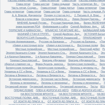
Рассказ Ивана Никоно...
Глава четвертая
Глава пятая
Рассказ Ивана Никоно
Глава пятая
Глава шестая
Глава седьмая
Часть четвертая. Вл...
Гл
Часть пятая. Создан...
Глава вторая
Глава третья
Глава четвертая
Глав
Глава четвертая
Глава пятая
Глава шестая
Глава седьмая
Часть седьмая. Ра
А. А. Власов. Документы
Почему я стал на пут...
2. Письма А. А. Влас...
Власов и власовцы
Остальная бодяга по ...
Левин Леонид Григорь...
Д
МНЕНИЕ Андрей Пуговк...
Русская Народная Арм...
Вилен ЛЮЛЕЧНИК 
знаки различия РОА
Информация о сайте
Сергей Дробязко, Анд...
ЦЕ
ТЮРКСКИЕ И КАВКАЗСКИ...
КРЫМСКО ТАТАРСКИЕ ФО...
КАЛМЫЦКИЙ КАВА
КАЗАЧИЙ СТАН И ГРУПП...
Сергей Дробязко, Анд...
ЭСТОНИЯ Баталь
БЕЛОРУССИЯ Полицейс...
УКРАИНА Украинский ...
ПРИЛОЖЕНИЯ
Русские формирования...
Русские на Балканах ...
. Русские на Балкана...
«Три
«Хиви» и восточные роты
«Хиви» и восточные р...
Восточные полки
Вос
Местные полицейские ...
Местные полицейские ...
Локотский дебют
Ра
Эпопея Казачьего Стана
Эпопея Казачьего Ста...
Эпопея Казачьего Ста...
Эпо
1-я Казачья Кавалери...
1-я Казачья Кавалери...
Генерал Смысловский ...
Генер
Генерал Смысловский ...
Бригада «Дружина»
Бригада «Дружина»(ок...
Бес
«Братья-славяне» на ...
Франц Кушель, минска...
Белорусские полицейс...
Бело
Белорусские полицейс...
Белорусские полицейс...
Легионы и дружины ук...
Ле
Украинцы в СС и Верм...
Украинцы в СС и Верм...
Украинцы в СС и Верм...
При
Литовцы в Вермахте и...
Литовцы в Вермахте и...
Литовцы в Вермахте и...
Лито
Эстонские диверсионн...
Эстонские части Верм...
Эстонские диверсанты
В
Легионы и легионеры(...
Легионы и легионеры(...
Легионы и легионеры(...
Т
Грузинский легион
Грузинский легион(пр...
Грузинский легион(ок...
Тесты
ВО
ПРЕДИСЛОВИЕ
ПЛЕН И ДОРОГИ ИЗ НЕГО
ПЛЕН И ДОРОГИ ИЗ НЕГ...
НА ВОСТОЧНОМ ФРОНТЕ ...
НА ВОСТОЧНОМ ФРОНТЕ ...
НА ВО
ВОСТОЧНЫЕ ПОЛКИ. ДИВ...
ВОСТОЧНЫЕ ПОЛКИ. ДИВ...
ВОСТОЧНЫЕ ПОЛКИ.
ОТ ЛОКТЯ ДО ПРАГИ. К...
ОТ ЛОКТЯ ДО ПРАГИ. К...
ОТ ЛОКТЯ ДО ПРАГИ