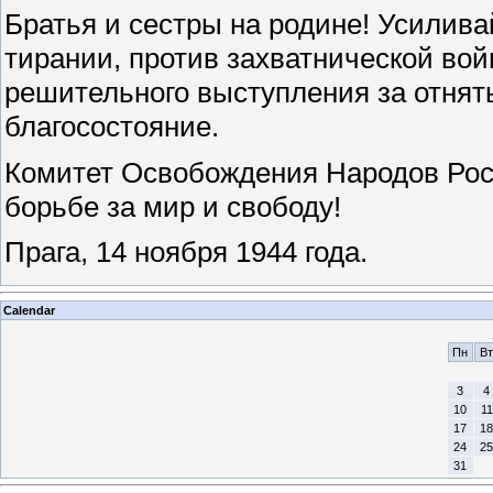
Братья и сестры на родине! Усилива
тирании, против захватнической во
решительного выступления за отняты
благосостояние.
Комитет Освобождения Народов Росс
борьбе за мир и свободу!
Прага, 14 ноября 1944 года.
Calendar
Пн
Вт
3
4
10
11
17
18
24
25
31