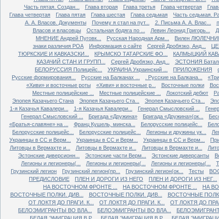
Часть пятая. Создан...
Глава вторая
Глава третья
Глава четвертая
Глав
Глава четвертая
Глава пятая
Глава шестая
Глава седьмая
Часть седьмая. Ра
А. А. Власов. Документы
Почему я стал на пут...
2. Письма А. А. Влас...
Власов и власовцы
Остальная бодяга по ...
Левин Леонид Григорь...
Д
МНЕНИЕ Андрей Пуговк...
Русская Народная Арм...
Вилен ЛЮЛЕЧНИК 
знаки различия РОА
Информация о сайте
Сергей Дробязко, Анд...
ЦЕ
ТЮРКСКИЕ И КАВКАЗСКИ...
КРЫМСКО ТАТАРСКИЕ ФО...
КАЛМЫЦКИЙ КАВА
КАЗАЧИЙ СТАН И ГРУПП...
Сергей Дробязко, Анд...
ЭСТОНИЯ Баталь
БЕЛОРУССИЯ Полицейс...
УКРАИНА Украинский ...
ПРИЛОЖЕНИЯ
Русские формирования...
Русские на Балканах ...
. Русские на Балкана...
«Три
«Хиви» и восточные роты
«Хиви» и восточные р...
Восточные полки
Вос
Местные полицейские ...
Местные полицейские ...
Локотский дебют
Ра
Эпопея Казачьего Стана
Эпопея Казачьего Ста...
Эпопея Казачьего Ста...
Эпо
1-я Казачья Кавалери...
1-я Казачья Кавалери...
Генерал Смысловский ...
Генер
Генерал Смысловский ...
Бригада «Дружина»
Бригада «Дружина»(ок...
Бес
«Братья-славяне» на ...
Франц Кушель, минска...
Белорусские полицейс...
Бело
Белорусские полицейс...
Белорусские полицейс...
Легионы и дружины ук...
Ле
Украинцы в СС и Верм...
Украинцы в СС и Верм...
Украинцы в СС и Верм...
При
Литовцы в Вермахте и...
Литовцы в Вермахте и...
Литовцы в Вермахте и...
Лито
Эстонские диверсионн...
Эстонские части Верм...
Эстонские диверсанты
В
Легионы и легионеры(...
Легионы и легионеры(...
Легионы и легионеры(...
Т
Грузинский легион
Грузинский легион(пр...
Грузинский легион(ок...
Тесты
ВО
ПРЕДИСЛОВИЕ
ПЛЕН И ДОРОГИ ИЗ НЕГО
ПЛЕН И ДОРОГИ ИЗ НЕГ...
НА ВОСТОЧНОМ ФРОНТЕ ...
НА ВОСТОЧНОМ ФРОНТЕ ...
НА ВО
ВОСТОЧНЫЕ ПОЛКИ. ДИВ...
ВОСТОЧНЫЕ ПОЛКИ. ДИВ...
ВОСТОЧНЫЕ ПОЛКИ.
ОТ ЛОКТЯ ДО ПРАГИ. К...
ОТ ЛОКТЯ ДО ПРАГИ. К...
ОТ ЛОКТЯ ДО ПРАГИ
БЕЛОЭМИГРАНТЫ ВО ВЛА...
БЕЛОЭМИГРАНТЫ ВО ВЛА...
БЕЛОЭМИГРАНТЫ
БЕЛАЯ ЭМИГРАЦИЯ В Р...
БЕЛАЯ ЭМИГРАЦИЯ В Р...
БЕЛАЯ ЭМИГРАЦИЯ 