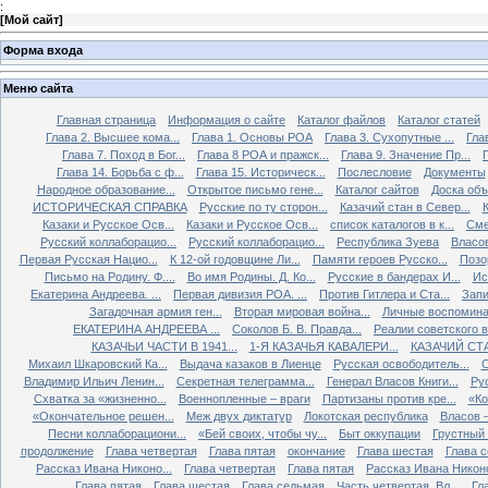
:
[
Мой сайт
]
Форма входа
Меню сайта
Главная страница
Информация о сайте
Каталог файлов
Каталог статей
Глава 2. Высшее кома...
Глава 1. Основы РОА
Глава 3. Сухопутные ...
Гла
Глава 7. Поход в Бог...
Глава 8 РОА и пражск...
Глава 9. Значение Пр...
Глава 14. Борьба с ф...
Глава 15. Историческ...
Послесловие
Документы
Народное образование...
Открытое письмо гене...
Каталог сайтов
Доска об
ИСТОРИЧЕСКАЯ СПРАВКА
Русские по ту сторон...
Казачий стан в Север...
К
Казаки и Русское Осв...
Казаки и Русское Осв...
список каталогов в к...
Сме
Русский коллаборацио...
Русский коллаборацио...
Республика Зуева
Власов
Первая Русская Нацио...
К 12-ой годовщине Ли...
Памяти героев Русско...
Позо
Письмо на Родину. Ф....
Во имя Родины. Д. Ко...
Русские в бандерах И...
Ис
Екатерина Андреева. ...
Первая дивизия РОА. ...
Против Гитлера и Ста...
Запи
Загадочная армия ген...
Вторая мировая война...
Личные воспоминан
ЕКАТЕРИНА АНДРЕЕВА ...
Соколов Б. В. Правда...
Реалии советского вр
КАЗАЧЬИ ЧАСТИ В 1941...
1-Я КАЗАЧЬЯ КАВАЛЕРИ...
КАЗАЧИЙ СТА
Михаил Шкаровский Ка...
Выдача казаков в Лиенце
Русская освободитель...
С
Владимир Ильич Ленин...
Секретная телеграмма...
Генерал Власов Книги...
Рус
Схватка за «жизненно...
Военнопленные – враги
Партизаны против кре...
«Ко
«Окончательное решен...
Меж двух диктатур
Локотская республика
Власов –
Песни коллаборациони...
«Бей своих, чтобы чу...
Быт оккупации
Грустный 
продолжение
Глава четвертая
Глава пятая
окончание
Глава шестая
Глава 
Рассказ Ивана Никоно...
Глава четвертая
Глава пятая
Рассказ Ивана Никоно
Глава пятая
Глава шестая
Глава седьмая
Часть четвертая. Вл...
Гл