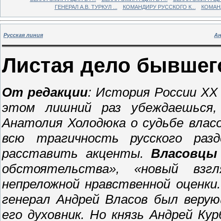
ГЕНЕРАЛ А.В. ТУРКУЛ ...
КОМАНДИРУ РУССКОГО К...
КОМАНД
Русская линия
А
Листая дело бывшег
От редакции
: История России ХХ
этом лишний раз убеждаешься,
Анатолия Холодюка о судьбе влас
всю трагичность русского разд
расставить акценты.
Власовцы
обстоятельства», «новый вз
непреложной нравственной оценки
генерал Андрей Власов был верую
его духовник. Но князь Андрей К