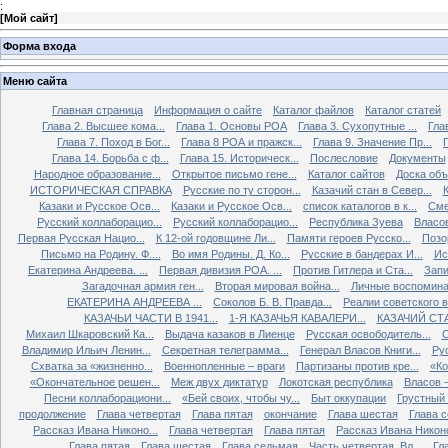
:
[
Мой сайт
]
Форма входа
Меню сайта
Главная страница
Информация о сайте
Каталог файлов
Каталог статей
Глава 2. Высшее кома...
Глава 1. Основы РОА
Глава 3. Сухопутные ...
Гла
Глава 7. Поход в Бог...
Глава 8 РОА и пражск...
Глава 9. Значение Пр...
Глава 14. Борьба с ф...
Глава 15. Историческ...
Послесловие
Документы
Народное образование...
Открытое письмо гене...
Каталог сайтов
Доска об
ИСТОРИЧЕСКАЯ СПРАВКА
Русские по ту сторон...
Казачий стан в Север...
К
Казаки и Русское Осв...
Казаки и Русское Осв...
список каталогов в к...
Сме
Русский коллаборацио...
Русский коллаборацио...
Республика Зуева
Власов
Первая Русская Нацио...
К 12-ой годовщине Ли...
Памяти героев Русско...
Позо
Письмо на Родину. Ф....
Во имя Родины. Д. Ко...
Русские в бандерах И...
Ис
Екатерина Андреева. ...
Первая дивизия РОА. ...
Против Гитлера и Ста...
Запи
Загадочная армия ген...
Вторая мировая война...
Личные воспоминан
ЕКАТЕРИНА АНДРЕЕВА ...
Соколов Б. В. Правда...
Реалии советского вр
КАЗАЧЬИ ЧАСТИ В 1941...
1-Я КАЗАЧЬЯ КАВАЛЕРИ...
КАЗАЧИЙ СТА
Михаил Шкаровский Ка...
Выдача казаков в Лиенце
Русская освободитель...
С
Владимир Ильич Ленин...
Секретная телеграмма...
Генерал Власов Книги...
Рус
Схватка за «жизненно...
Военнопленные – враги
Партизаны против кре...
«Ко
«Окончательное решен...
Меж двух диктатур
Локотская республика
Власов –
Песни коллаборациони...
«Бей своих, чтобы чу...
Быт оккупации
Грустный 
продолжение
Глава четвертая
Глава пятая
окончание
Глава шестая
Глава 
Рассказ Ивана Никоно...
Глава четвертая
Глава пятая
Рассказ Ивана Никоно
Глава пятая
Глава шестая
Глава седьмая
Часть четвертая. Вл...
Гл