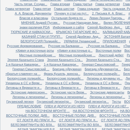
Часть пятая. Создан...
Глава вторая
Глава третья
Глава четвертая
Глав
Глава четвертая
Глава пятая
Глава шестая
Глава седьмая
Часть седьмая. Ра
А. А. Власов. Документы
Почему я стал на пут...
2. Письма А. А. Влас...
Власов и власовцы
Остальная бодяга по ...
Левин Леонид Григорь...
Д
МНЕНИЕ Андрей Пуговк...
Русская Народная Арм...
Вилен ЛЮЛЕЧНИК 
знаки различия РОА
Информация о сайте
Сергей Дробязко, Анд...
ЦЕ
ТЮРКСКИЕ И КАВКАЗСКИ...
КРЫМСКО ТАТАРСКИЕ ФО...
КАЛМЫЦКИЙ КАВА
КАЗАЧИЙ СТАН И ГРУПП...
Сергей Дробязко, Анд...
ЭСТОНИЯ Баталь
БЕЛОРУССИЯ Полицейс...
УКРАИНА Украинский ...
ПРИЛОЖЕНИЯ
Русские формирования...
Русские на Балканах ...
. Русские на Балкана...
«Три
«Хиви» и восточные роты
«Хиви» и восточные р...
Восточные полки
Вос
Местные полицейские ...
Местные полицейские ...
Локотский дебют
Ра
Эпопея Казачьего Стана
Эпопея Казачьего Ста...
Эпопея Казачьего Ста...
Эпо
1-я Казачья Кавалери...
1-я Казачья Кавалери...
Генерал Смысловский ...
Генер
Генерал Смысловский ...
Бригада «Дружина»
Бригада «Дружина»(ок...
Бес
«Братья-славяне» на ...
Франц Кушель, минска...
Белорусские полицейс...
Бело
Белорусские полицейс...
Белорусские полицейс...
Легионы и дружины ук...
Ле
Украинцы в СС и Верм...
Украинцы в СС и Верм...
Украинцы в СС и Верм...
При
Литовцы в Вермахте и...
Литовцы в Вермахте и...
Литовцы в Вермахте и...
Лито
Эстонские диверсионн...
Эстонские части Верм...
Эстонские диверсанты
В
Легионы и легионеры(...
Легионы и легионеры(...
Легионы и легионеры(...
Т
Грузинский легион
Грузинский легион(пр...
Грузинский легион(ок...
Тесты
ВО
ПРЕДИСЛОВИЕ
ПЛЕН И ДОРОГИ ИЗ НЕГО
ПЛЕН И ДОРОГИ ИЗ НЕГ...
НА ВОСТОЧНОМ ФРОНТЕ ...
НА ВОСТОЧНОМ ФРОНТЕ ...
НА ВО
ВОСТОЧНЫЕ ПОЛКИ. ДИВ...
ВОСТОЧНЫЕ ПОЛКИ. ДИВ...
ВОСТОЧНЫЕ ПОЛКИ.
ОТ ЛОКТЯ ДО ПРАГИ. К...
ОТ ЛОКТЯ ДО ПРАГИ. К...
ОТ ЛОКТЯ ДО ПРАГИ
БЕЛОЭМИГРАНТЫ ВО ВЛА...
БЕЛОЭМИГРАНТЫ ВО ВЛА...
БЕЛОЭМИГРАНТЫ
БЕЛАЯ ЭМИГРАЦИЯ В Р...
БЕЛАЯ ЭМИГРАЦИЯ В Р...
БЕЛАЯ ЭМИГРАЦИЯ 