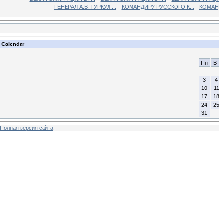
ГЕНЕРАЛ А.В. ТУРКУЛ ...
КОМАНДИРУ РУССКОГО К...
КОМАНД
Calendar
Пн
Вт
3
4
10
11
17
18
24
25
31
Полная версия сайта