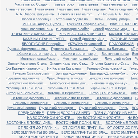
Часть пятая. Создан...
Глава вторая
Глава третья
Глава четвертая
Глав
Глава четвертая
Глава пятая
Глава шестая
Глава седьмая
Часть седьмая. Ра
А. А. Власов. Документы
Почему я стал на пут...
2. Письма А. А. Влас...
Власов и власовцы
Остальная бодяга по ...
Левин Леонид Григорь...
Д
МНЕНИЕ Андрей Пуговк...
Русская Народная Арм...
Вилен ЛЮЛЕЧНИК 
знаки различия РОА
Информация о сайте
Сергей Дробязко, Анд...
ЦЕ
ТЮРКСКИЕ И КАВКАЗСКИ...
КРЫМСКО ТАТАРСКИЕ ФО...
КАЛМЫЦКИЙ КАВА
КАЗАЧИЙ СТАН И ГРУПП...
Сергей Дробязко, Анд...
ЭСТОНИЯ Баталь
БЕЛОРУССИЯ Полицейс...
УКРАИНА Украинский ...
ПРИЛОЖЕНИЯ
Русские формирования...
Русские на Балканах ...
. Русские на Балкана...
«Три
«Хиви» и восточные роты
«Хиви» и восточные р...
Восточные полки
Вос
Местные полицейские ...
Местные полицейские ...
Локотский дебют
Ра
Эпопея Казачьего Стана
Эпопея Казачьего Ста...
Эпопея Казачьего Ста...
Эпо
1-я Казачья Кавалери...
1-я Казачья Кавалери...
Генерал Смысловский ...
Генер
Генерал Смысловский ...
Бригада «Дружина»
Бригада «Дружина»(ок...
Бес
«Братья-славяне» на ...
Франц Кушель, минска...
Белорусские полицейс...
Бело
Белорусские полицейс...
Белорусские полицейс...
Легионы и дружины ук...
Ле
Украинцы в СС и Верм...
Украинцы в СС и Верм...
Украинцы в СС и Верм...
При
Литовцы в Вермахте и...
Литовцы в Вермахте и...
Литовцы в Вермахте и...
Лито
Эстонские диверсионн...
Эстонские части Верм...
Эстонские диверсанты
В
Легионы и легионеры(...
Легионы и легионеры(...
Легионы и легионеры(...
Т
Грузинский легион
Грузинский легион(пр...
Грузинский легион(ок...
Тесты
ВО
ПРЕДИСЛОВИЕ
ПЛЕН И ДОРОГИ ИЗ НЕГО
ПЛЕН И ДОРОГИ ИЗ НЕГ...
НА ВОСТОЧНОМ ФРОНТЕ ...
НА ВОСТОЧНОМ ФРОНТЕ ...
НА ВО
ВОСТОЧНЫЕ ПОЛКИ. ДИВ...
ВОСТОЧНЫЕ ПОЛКИ. ДИВ...
ВОСТОЧНЫЕ ПОЛКИ.
ОТ ЛОКТЯ ДО ПРАГИ. К...
ОТ ЛОКТЯ ДО ПРАГИ. К...
ОТ ЛОКТЯ ДО ПРАГИ
БЕЛОЭМИГРАНТЫ ВО ВЛА...
БЕЛОЭМИГРАНТЫ ВО ВЛА...
БЕЛОЭМИГРАНТЫ
БЕЛАЯ ЭМИГРАЦИЯ В Р...
БЕЛАЯ ЭМИГРАЦИЯ В Р...
БЕЛАЯ ЭМИГРАЦИЯ 