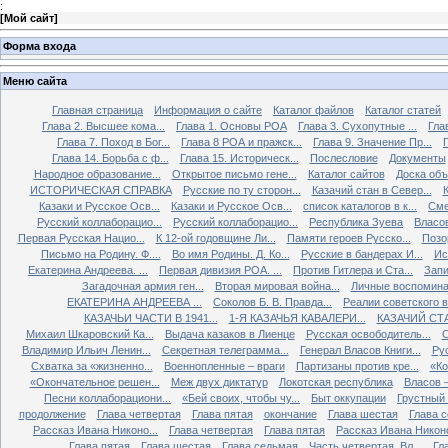
:
[
Мой сайт
]
Форма входа
Меню сайта
Главная страница
Информация о сайте
Каталог файлов
Каталог статей
Глава 2. Высшее кома...
Глава 1. Основы РОА
Глава 3. Сухопутные ...
Гла
Глава 7. Поход в Бог...
Глава 8 РОА и пражск...
Глава 9. Значение Пр...
Глава 14. Борьба с ф...
Глава 15. Историческ...
Послесловие
Документы
Народное образование...
Открытое письмо гене...
Каталог сайтов
Доска об
ИСТОРИЧЕСКАЯ СПРАВКА
Русские по ту сторон...
Казачий стан в Север...
К
Казаки и Русское Осв...
Казаки и Русское Осв...
список каталогов в к...
Сме
Русский коллаборацио...
Русский коллаборацио...
Республика Зуева
Власов
Первая Русская Нацио...
К 12-ой годовщине Ли...
Памяти героев Русско...
Позо
Письмо на Родину. Ф....
Во имя Родины. Д. Ко...
Русские в бандерах И...
Ис
Екатерина Андреева. ...
Первая дивизия РОА. ...
Против Гитлера и Ста...
Запи
Загадочная армия ген...
Вторая мировая война...
Личные воспоминан
ЕКАТЕРИНА АНДРЕЕВА ...
Соколов Б. В. Правда...
Реалии советского вр
КАЗАЧЬИ ЧАСТИ В 1941...
1-Я КАЗАЧЬЯ КАВАЛЕРИ...
КАЗАЧИЙ СТА
Михаил Шкаровский Ка...
Выдача казаков в Лиенце
Русская освободитель...
С
Владимир Ильич Ленин...
Секретная телеграмма...
Генерал Власов Книги...
Рус
Схватка за «жизненно...
Военнопленные – враги
Партизаны против кре...
«Ко
«Окончательное решен...
Меж двух диктатур
Локотская республика
Власов –
Песни коллаборациони...
«Бей своих, чтобы чу...
Быт оккупации
Грустный 
продолжение
Глава четвертая
Глава пятая
окончание
Глава шестая
Глава 
Рассказ Ивана Никоно...
Глава четвертая
Глава пятая
Рассказ Ивана Никоно
Глава пятая
Глава шестая
Глава седьмая
Часть четвертая. Вл...
Гл