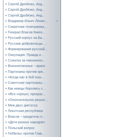
Сергей Дробязко, Анд...
Сергей Дробязко, Анд...
Сергей Дробязко, Анд...
Владимир Ильич Ленин...
Секретная телеграмма...
Генерал Власов Книги...
Русский корпус на Ба...
Русские добровольцы ...
Формирования русской...
Оккупация. Правда и ...
Схватка за «жизненно...
Военнопленные – враги
Партизаны против кре...
«Когда нас в бой пош...
Советские партизаны:...
Как немцы боролись с...
«Все хорошо, прекрас...
«Окончательное решен...
Меж двух диктатур
Локотская республика
Власов – предатель-п...
«Дети разных народов»
Польский вопрос
Геббельс против Глав...