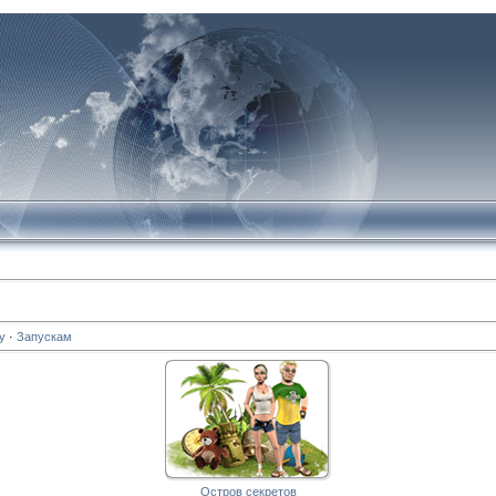
у
·
Запускам
Остров секретов