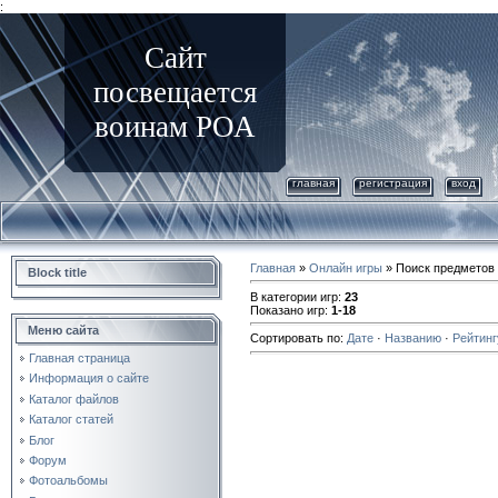
:
Сайт
посвещается
воинам РОА
главная
регистрация
вход
Главная
»
Онлайн игры
» Поиск предметов
Block title
В категории игр
:
23
Показано игр
:
1-18
Меню сайта
Сортировать по
:
Дате
·
Названию
·
Рейтинг
Главная страница
Информация о сайте
Каталог файлов
Каталог статей
Блог
Форум
Фотоальбомы