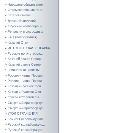
Народное образование...
Открытое письмо гене...
Каталог сайтов
Доска объявлений
«Русские коллабораци...
Репресии моих родных
FAQ (вопрос/ответ)
Казачий Стан
ИСТОРИЧЕСКАЯ СПРАВКА
Русские по ту сторон...
Казачий стан в Север...
Казачий стан в Север...
непонятные нацисты
Россия - наша. Прошл...
Россия - наша. Прошл...
Казаки и Русское Осв...
Казаки и Русское Осв...
список каталогов в к...
Смертный приговор дл...
Смертный приговор дл...
УГОЛ ОТРАЖЕНИЯ
Комитет освобождения...
Русский коллаборацио...
Русский коллаборацио...