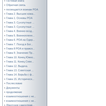
Гостевая книга
Обратная связь
посвещается воинам РОА
Глава 2. Высшее кома...
Глава 1. Основы РОА
Глава 3. Сухопутные ...
Глава 3. Сухопутные ...
Глава 4. Военно-возд...
Глава 5. Военнопленн...
Глава 6. РОА на Одер...
Глава 7. Поход в Бог...
Глава 8 РОА и пражск...
Глава 9. Значение Пр...
Глава 10. Конец Южно...
Глава 11. Конец Севе...
Глава 12. Выдача.
Глава 13. Советская ...
Глава 14. Борьба с ф...
Глава 15. Историческ...
Послесловие
Документы
продолжение
взаимоотношения с не...
взаимоотношения с не...
Ло́котское самоуправ...