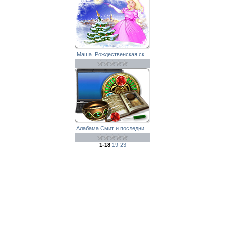
Маша. Рождественская ск...
Алабама Смит и последни...
1-18
19-23