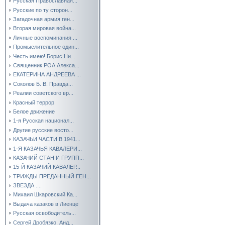
Русская Православная...
Русские по ту сторон...
Загадочная армия ген...
Вторая мировая война...
Личные воспоминания ...
Промыслительное один...
Честь имею! Борис Ни...
Священник РОА Алекса...
ЕКАТЕРИНА АНДРЕЕВА ...
Соколов Б. В. Правда...
Реалии советского вр...
Красный террор
Белое движение
1-я Русская национал...
Другие русские восто...
КАЗАЧЬИ ЧАСТИ В 1941...
1-Я КАЗАЧЬЯ КАВАЛЕРИ...
КАЗАЧИЙ СТАН И ГРУПП...
15-Й КАЗАЧИЙ КАВАЛЕР...
ТРИЖДЫ ПРЕДАННЫЙ ГЕН...
ЗВЕЗДА ....
Михаил Шкаровский Ка...
Выдача казаков в Лиенце
Русская освободитель...
Сергей Дробязко, Анд...