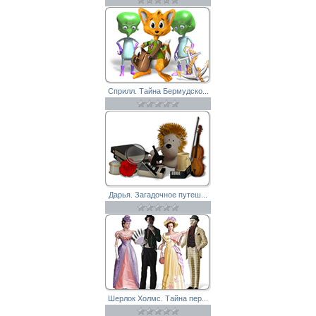
Сприлл. Тайна Бермудско...
Дарья. Загадочное путеш...
Шерлок Холмс. Тайна пер...