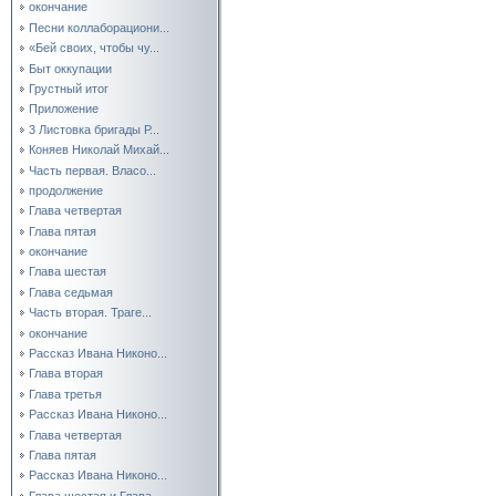
окончание
Песни коллаборациони...
«Бей своих, чтобы чу...
Быт оккупации
Грустный итог
Приложение
3 Листовка бригады Р...
Коняев Николай Михай...
Часть первая. Власо...
продолжение
Глава четвертая
Глава пятая
окончание
Глава шестая
Глава седьмая
Часть вторая. Траге...
окончание
Рассказ Ивана Никоно...
Глава вторая
Глава третья
Рассказ Ивана Никоно...
Глава четвертая
Глава пятая
Рассказ Ивана Никоно...
Глава шестая и Глава...