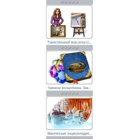
Таинственный мир искусс...
Записки волшебника. Зак...
Магическая энциклопедия...