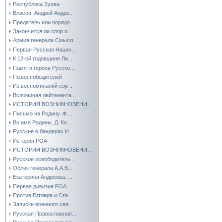
Республика Зуева
Власов, Андрей Андре...
Предатель или порядо...
Закончится ли спор о...
Армия генерала Смысл...
Первая Русская Нацио...
К 12-ой годовщине Ли...
Памяти героев Русско...
Позор победителей
Из воспоминаний сор ...
Вспоминая лейтенанта...
ИСТОРИЯ ВОЗНИКНОВЕНИ...
Письмо на Родину. Ф....
Во имя Родины. Д. Ко...
Русские в бандерах И...
История РОА
ИСТОРИЯ ВОЗНИКНОВЕНИ...
Русское освободитель...
Облик генерала А.А.В...
Екатерина Андреева. ...
Первая дивизия РОА. ...
Против Гитлера и Ста...
Записки военного свя...
Русская Православная...