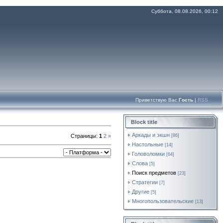
Суббота, 08.08.2026, 00:12
Приветствую Вас
Гость
|
RSS
Block title
Аркады и экшн
Страницы
:
1
2
»
[86]
Настольные
[14]
Головоломки
[64]
Слова
[5]
Поиск предметов
[23]
Стратегии
[7]
Другие
[5]
Многопользовательские
[13]