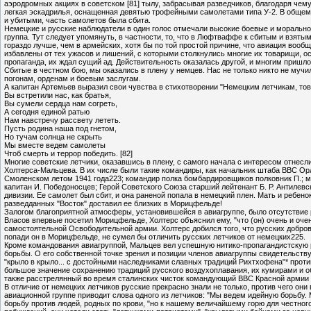
аэродромных акциях в советском [81] тылу, забрасывая разведчиков, благодаря чем
легкая эскадрилья, оснащенная девятью трофейными самолетами типа У-2. В общем 
и убитыми, часть самолетов была сбита.
Немецкие и русские наблюдатели в один голос отмечали высокие боевые и моральн
группа. Тут следует упомянуть, в частности, то, что в Люфтваффе к сбитым и взят
гораздо лучше, чем в армейских, хотя бы по той простой причине, что авиация вооб
избавлены от тех ужасов и лишений, с которыми столкнулись многие их товарищи, ос
пропаганда, их ждал сущий ад. Действительность оказалась другой, и многим пришло
Сбитые в честном бою, мы оказались в плену у немцев. Нас не только никто не муч
погонам, орденам и боевым заслугам.
А капитан Артемьев выразил свои чувства в стихотворении "Немецким летчикам, то
Вы встретили нас, как братья,
Вы сумели сердца нам согреть,
А сегодня единой ратью
Нам навстречу рассвету лететь.
Пусть родина наша под гнетом,
Но тучам солнца не скрыть
Мы вместе ведем самолеты
Чтоб смерть и террор победить. [82]
Многие советские летчики, оказавшись в плену, с самого начала с интересом отнес
Холтерса-Мальцева. В их числе были такие командиры, как начальник штаба ВВС Орл
Смоленском летом 1941 года223; командир полка бомбардировщиков полковник П.; ма
капитан И. Победоносцев; Герой Советского Союза старший лейтенант Б. Р. Антилев
дивизии. Ее самолет был сбит, и она раненой попала в немецкий плен. Мать и ребено
разведданных "Восток" доставил ее близких в Морицфельде!
Залогом благоприятной атмосферы, установившейся в авиагpyппe, было отсутствие
Власов впервые посетил Морицфельде, Холтерс объяснил ему, "что (он) очень и очен
самостоятельной Освободительной армии. Холтерс добился того, что русских добро
попади он в Морицфельде, не сумел бы отличить русских летчиков от немецких225.
Кроме командования авиагруппой, Мальцев вел успешную нитико-пропагандистскую ра
борьбы. О его собственной точке зрения и позиции членов авиагруппы свидетельств
"крыло в крыло... с достойными наследниками славных традиций Рихтхофена"* проти
большое значение сохранению традиций русского воздухоплавания, их кумирами и о
также расстрелянный во время сталинских чисток командующий ВВС Красной армии 
В отличие от немецких летчиков русские прекрасно знали не только, против чего они
авиационной группе приводит слова одного из летчиков: "Мы ведем идейную борьбу. 
борьбу против людей, родных по крови, "но к нашему величайшему горю для честного