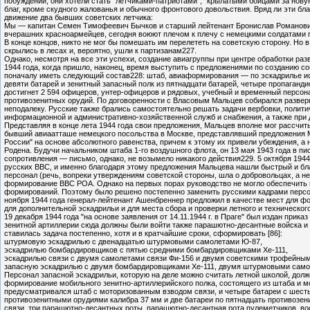
побуждений, они хотели стать "летчиками-патриотами", "крылатыми бойцами за новую 
благ, кроме скудного жалованья и обычного фронтового довольствия. Вряд ли эти бл
движение два бывших советских летчика:
Мы — капитан Семен Тимофеевич Бычков и старший лейтенант Бронислав Романович 
вчерашних красноармейцев, сегодня воюют плечом к плечу с немецкими солдатами пр
В конце концов, никто не мог бы помешать им перелететь на советскую сторону. Но 
скрылись в лесах и, вероятно, ушли к партизанам227.
Однако, несмотря на все эти успехи, создание авиагруппы при центре обработки р
1944 года, когда пришло, наконец, время выступить с предложениями по создани
поначалу иметь следующий состав228: штаб, авиаформирования — по эскадрилье ис
девяти батарей и зенитный запасный полк из пятнадцати батарей, четыре пропаганд
достигнет 2 594 офицеров, унтер-офицеров и рядовых, учебный и временный персона
противозенитных орудий. По договоренности с Власовым Мальцев собирался разверн
неподалеку. Русские также брались самостоятельно решать задачи вербовки, полити
информационной и административно-хозяйственной служб и снабжения, а также при д
Представляя в конце лета 1944 года свои предложения, Мальцев вполне мог рассчи
бывший авиаатташе немецкого посольства в Москве, представлявший предложения
России" на основе абсолютного равенства, причем к этому их привели убеждения, а 
Родена. Будучи начальником штаба 1-го воздушного флота, он 13 мая 1943 года в 
сопротивления — письмо, однако, не возымело никакого действия229. 5 октября 19
русских ВВС, и именно благодаря этому предложения Мальцева нашли быстрый и бл
персонал (речь, вопреки утверждениям советской стороны, шла о добровольцах, а н
формирование ВВС РОА. Однако на первых порах руководство не могло обеспечить г
формирований. Поэтому было решено постепенно заменить русскими кадрами персона
ноября 1944 года генерал-лейтенант Ашенбреннер предложил в качестве мест для фо
для дополнительной эскадрильи и для места сбора и проверки летного и техническо
19 декабря 1944 года "на основе заявления от 14.11.1944 г. в Праге" был издан п
зенитной артиллерии сюда должны были войти также парашютно-десантные войска и в
ставилась задача постепенно, хотя и в кратчайшие сроки, сформировать [86]:
штурмовую эскадрилью с двенадцатью штурмовыми самолетами Ю-87,
эскадрилью бомбардировщиков с пятью средними бомбардировщиками Хе-111,
эскадрилью связи с двумя самолетами связи Фи-156 и двумя советскими трофейным
запасную эскадрилью с двумя бомбардировщиками Хе-111, двумя штурмовыми самол
Персонал запасной эскадрильи, которую на деле можно считать летной школой, дол
формирование мобильного зенитно-артиллерийского полка, состоящего из штаба и м
предусматривался штаб с моторизованным взводом связи, и четыре батареи с шесть
противозенитными орудиями калибра 37 мм и две батареи по пятнадцать противозе
связи, три парашютно-десантных роты, парашютно-десантная рота пулеметчиков, в