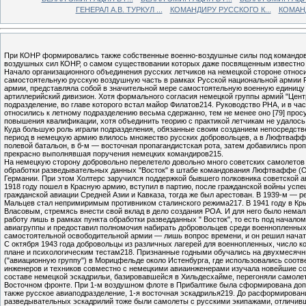
ГЕНЕРАЛ А.В. ТУРКУЛ ...
КОМАНДИРУ РУССКОГО К...
КОМАНД
При КОНР формировались также собственные военно-воздушные силы под командован
воздушных сил КОНР, о самом существовании которых даже посвященным известно 
Начало организационного объединения русских летчиков на немецкой стороне относи
самостоятельную русскую воздушную часть в рамках Русской национальной армии РО
армии, представляла собой в значительной мере самостоятельную военную единицу 
артиллерийский дивизион. Хотя формального согласия немецкой группы армий "Центр
подразделение, во главе которого встал майор Филатов214. Руководство РНА, и в ча
относились к летному подразделению весьма сдержанно, тем не менее оно [79] пр
повышения квалификации, хотя объединить теорию с практикой летчикам не удалось
Куда большую роль играли подразделения, обязанные своим созданием непосредстве
период в немецкую армию влилось множество русских добровольцев, а в Люфтваффе
полевой батальон, в б-м — восточная пропагандистская рота, затем добавились пр
прекрасно выполнявшая поручения немецких командиров215.
На немецкую сторону добровольно перелетело довольно много советских самолетов —
обработки разведывательных данных "Восток" в штабе командования Люфтваффе (ОК
Германии. При этом Холтерс заручился поддержкой бывшего полковника советской ав
1918 году пошел в Красную армию, вступил в партию, после гражданской войны успе
гражданской авиации Средней Азии и Кавказа, тогда же был арестован. В 1939-м — 
Мальцев стал непримиримым противником сталинского режима217. В 1941 году в Кры
Власовым, стремясь внести свой вклад в дело создания РОА. И для него было немал
работу лишь в рамках пункта обработки разведданных " Восток", то есть под нача
авиагруппы и предоставил полномочия набирать добровольцев среди военнопленных
самостоятельной освободительной армии — лишь вопрос времени, и он решил нача
С октября 1943 года добровольцы из различных лагерей для военнопленных, число к
плане и психологическим тестам218. Признанные годными обучались на двухмесячных
("авиационную группу") в Морицфельде около Истенбурга, где использовались соот
инженеров и техников совместно с немецкими авиаинженерами изучала новейшие со
составе немецкой эскадрильи, базировавшейся в Хильдесхайме, перегоняли самолет
Восточном фронте. При 1-м воздушном флоте в Прибалтике была сформирована дополн
также русское авиаподразделение, 1-я восточная эскадрилья219. До расформирован
разведывательных эскадрилий тоже были самолеты с русскими экипажами, отличивш