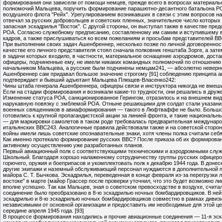
формирования они зависели от помощи немцев, прежде всего в вопросах материальн
полномочий Мальцева, поручить формирование парашютно-десантного батальона Р
воздушного флота "Рейх". Урегулированием возникавших в связи с этим вопросов 
отвечал за русских добровольцев и советских пленных, значительное число котор
запасная эскадрилья "Восток". С другой стороны, он выступал также в качестве п
РОА. Согласно служебному предписанию, составленному им самим и вступившему в с
кадров, а также прислушиваться ко всем пожеланиям и просьбам представителей В
При выполнении своих задач Ашенбреннер, несколько позже по личной договореннос
качестве его личного представителя стоял сначала полковник генштаба Зорге, а за
в задачи которых входило, в частности, материальное оснащение аэродромов, доста
офицеры, подчиненные ему, не имели никаких командных полномочий по отношению 
начальником Мальцева, а русские были подчинены немцам241, — абсолютно неверн
Ашенбреннер сам придавал большое значение строгому [91] соблюдению принципа а
подтверждает и бывший адъютант Мальцева Плющев-Власенко242:
Чины штаба генерала Ашенбреннера, офицеры связи и инструктора никогда не вмеши
Если на стадии формирования и возникали какие-то трудности, они решались в дру
Изменение статуса РОА, санкционированное Герингом, отразилось и на внешнем вид
нарукавную повязку с эмблемой РОА. Отныне решающими для солдат стали указания
военных священников в авиаформирования — такого в Люфтваффе не было. Большое
готовились к крупной пропагандистской акции за линией фронта, и такие национал
— для маркировки самолетов в таком роде требовалась предварительная междунаро
итальянских ВВС243. Аналогичные правила действовали также и на советской сторон
войны имели лишь советские опознавательные знаки, хотя члены полка считали се
Как именно протекало формирование русских ВВС? После приказа об их формировании
активному осуществлению уже разработанных планов.
Первый авиационный полк с соответствующими техническими и аэродромными служба
Школьный. Благодаря хорошо налаженному сотрудничеству группы русских офицеров-
горючего, оружия и боеприпасов и укомплектовать полк к декабрю 1944 года. В дон
другие экипажи и наземный обслуживающий персонал нуждаются в дополнительной п
майора С. Т. Бычкова. Эскадрилья, переведенная в конце февраля из-за перегрузки 
востоке" в марте (майор Грассер после проверки уточнил, что это будет возможно л
вполне успешно. Так как Мальцев, зная о советском превосходстве в воздухе, счит
соединение было преобразовано в 8-ю эскадрилью ночных бомбардировщиков. В ней 
эскадрилью и 8-ю эскадрилью ночных бомбардировщиков совместно в рамках дивизий
независимыми от основной организации и предоставить им необходимые для этой ц
середине апреля 1945 года. [93]
В процессе формирования находились и прочие авиационные соединения — 11-я эска