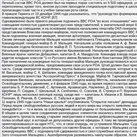
Личный состав ВВС РОА должен был на первых порах состоять из 4 500 офицеров, ун
переполнены; кроме того, многие русские проходили специальную подготовку в шко
пропагандистские части и учебно-запасная рота связи.
В приказе Геринга от 19 декабря 1944 года указывалось, что "руководство формиро
главнокомандующим ВС КОНР. [87]
Одновременно было принято решение подчинить ВВС РОА "во всех отношениях" непо
совещания полностью удовлетворил русских представителей, в значительной мере бл
принятым на совещании, и на основании приказа начальника генштаба ОКЛ генерала 
представлению Власова генерал-майором, получил полномочия командующего ВВС Р
были подчинены военная авиация, зенитная артиллерия, парашютно-десантные войск
Своим личным адъютантом Мальцев назначил лейтенанта Плющева, начальником кан
Командующий: генерал-майор В. И. Мальцев. Начальник штаба: полковник А. ф. Ваню
Начальник отдела безопасности: майор В. П. Тухольников. Начальник отдела кадров:
Начальник юридического отдела: капитан Крыжановский. Начальник интендантской сл
Военные врачи: капитан Добашевич, капитан В. А. Мандрусов. Командир взвода охра
кадетов младших классов "1-го Русского имени Великого Князя Константина [88] Кон
При назначении на командные посты генерал-майор Мальцев руководствовался иск
времен гражданской войны, предложившими свои услуги РОА. Штаб должен был прис
часть. Среди эмигрантов выделялась группа бывших царских офицеров, которые в пр
М. Васильев, майор С. К. Шебалин, командир авиационного полка югославской армии,
американского агентства "Ассошиэйтед Пресс" в Белграде. Майор М. Тарновский жи
полковник Ванюшин, начальник оперативного отдела майор Меттль, начальник отдел
Освободительному движению, и 4 февраля 1945 года, во время первого смотра авиа
капитаны Б. Р. Антилевский, С. Артемьев, Арзамасцев, Науменко, Д. Соколов, старшие
Щербина, П. Сердюк, Г. Школьный, А. Скобченко, О. Соколов, В. Строкун и П. Ворон
КОНР" лишь несколько месяцев назад; среди них — капитаны А. Иванов и В. Микишев, 
Попонин, В. Рвачев, В. Сининых, Е. Табулья и другие. [89]
11 марта 1945 года газета "Наши крылья" опубликовала "Открытое письмо" двенадцат
Перед лицом свободолюбивых русских людей и всего мира мы открыто заявляем: мы,
понадобится — то и жизнь за освобождение нашей родины от большевизма. Мы ждем 
В общем и целом такое соединение разнородных элементов оказалось вполне удачным
преодолеть пропасть между старыми эмигрантами и новыми добровольцами не удал
полка особый круг, в который не допускались другие офицеры. К тому же проводим
ориентировавшихся на идеи НТС, что, в свою очередь, не устраивало Мальцева. Су
Освободительной армии (исключение составлял Власов, с которым у Мальцева уста
командующему ВВС с подчеркнутой сдержанностью и свел служебные контакты с ни
Зато отношения Мальцева с Ашенбреннером развивались наилучшим образом. Хотя о