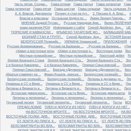
Часть пятая. Создан...
Глава вторая
Глава третья
Глава четвертая
Глав
Глава четвертая
Глава пятая
Глава шестая
Глава седьмая
Часть седьмая. Ра
А. А. Власов. Документы
Почему я стал на пут...
2. Письма А. А. Влас...
Власов и власовцы
Остальная бодяга по ...
Левин Леонид Григорь...
Д
МНЕНИЕ Андрей Пуговк...
Русская Народная Арм...
Вилен ЛЮЛЕЧНИК 
знаки различия РОА
Информация о сайте
Сергей Дробязко, Анд...
ЦЕ
ТЮРКСКИЕ И КАВКАЗСКИ...
КРЫМСКО ТАТАРСКИЕ ФО...
КАЛМЫЦКИЙ КАВА
КАЗАЧИЙ СТАН И ГРУПП...
Сергей Дробязко, Анд...
ЭСТОНИЯ Баталь
БЕЛОРУССИЯ Полицейс...
УКРАИНА Украинский ...
ПРИЛОЖЕНИЯ
Русские формирования...
Русские на Балканах ...
. Русские на Балкана...
«Три
«Хиви» и восточные роты
«Хиви» и восточные р...
Восточные полки
Вос
Местные полицейские ...
Местные полицейские ...
Локотский дебют
Ра
Эпопея Казачьего Стана
Эпопея Казачьего Ста...
Эпопея Казачьего Ста...
Эпо
1-я Казачья Кавалери...
1-я Казачья Кавалери...
Генерал Смысловский ...
Генер
Генерал Смысловский ...
Бригада «Дружина»
Бригада «Дружина»(ок...
Бес
«Братья-славяне» на ...
Франц Кушель, минска...
Белорусские полицейс...
Бело
Белорусские полицейс...
Белорусские полицейс...
Легионы и дружины ук...
Ле
Украинцы в СС и Верм...
Украинцы в СС и Верм...
Украинцы в СС и Верм...
При
Литовцы в Вермахте и...
Литовцы в Вермахте и...
Литовцы в Вермахте и...
Лито
Эстонские диверсионн...
Эстонские части Верм...
Эстонские диверсанты
В
Легионы и легионеры(...
Легионы и легионеры(...
Легионы и легионеры(...
Т
Грузинский легион
Грузинский легион(пр...
Грузинский легион(ок...
Тесты
ВО
ПРЕДИСЛОВИЕ
ПЛЕН И ДОРОГИ ИЗ НЕГО
ПЛЕН И ДОРОГИ ИЗ НЕГ...
НА ВОСТОЧНОМ ФРОНТЕ ...
НА ВОСТОЧНОМ ФРОНТЕ ...
НА ВО
ВОСТОЧНЫЕ ПОЛКИ. ДИВ...
ВОСТОЧНЫЕ ПОЛКИ. ДИВ...
ВОСТОЧНЫЕ ПОЛКИ.
ОТ ЛОКТЯ ДО ПРАГИ. К...
ОТ ЛОКТЯ ДО ПРАГИ. К...
ОТ ЛОКТЯ ДО ПРАГИ
БЕЛОЭМИГРАНТЫ ВО ВЛА...
БЕЛОЭМИГРАНТЫ ВО ВЛА...
БЕЛОЭМИГРАНТЫ
БЕЛАЯ ЭМИГРАЦИЯ В Р...
БЕЛАЯ ЭМИГРАЦИЯ В Р...
БЕЛАЯ ЭМИГРАЦИЯ 