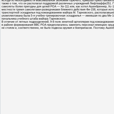
исходя из необходимости максимальной экономии горючего, приказал приостановить
также о том, что он располагал поддержкой различных учреждений Люфтваффе251. 
самолеты более пригодны для целей РОА — Хе-111 или, как хотел Ашенбреннер, Хс-
местности тремя самолетами-разведчиками ближнего действия Фи-158, которые испо
транспортной эскадрильи под командованием майора М. Тарновского, располагавше
укомплектована была 5-я учебно-тренировочная эскадрилья — имевшая по два Ме-10
начальника учебного штаба майора Тарновского.
В отличие от летных подразделений, 9-й полк зенитной артиллерии под командовани
в районе формирования ВВС РОА предполагалось заменить персонал немецких оруди
не стояли и, соответственно, не было подвоза оружия и боеприпасов. Поэтому Аше