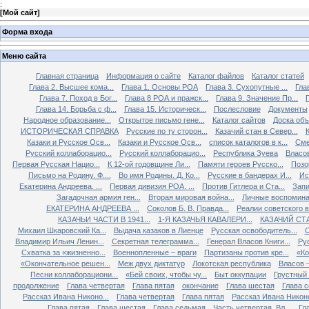
:
[
Мой сайт
]
Форма входа
Меню сайта
Главная страница
Информация о сайте
Каталог файлов
Каталог статей
Глава 2. Высшее кома...
Глава 1. Основы РОА
Глава 3. Сухопутные ...
Гла
Глава 7. Поход в Бог...
Глава 8 РОА и пражск...
Глава 9. Значение Пр...
Глава 14. Борьба с ф...
Глава 15. Историческ...
Послесловие
Документы
Народное образование...
Открытое письмо гене...
Каталог сайтов
Доска об
ИСТОРИЧЕСКАЯ СПРАВКА
Русские по ту сторон...
Казачий стан в Север...
К
Казаки и Русское Осв...
Казаки и Русское Осв...
список каталогов в к...
Сме
Русский коллаборацио...
Русский коллаборацио...
Республика Зуева
Власов
Первая Русская Нацио...
К 12-ой годовщине Ли...
Памяти героев Русско...
Позо
Письмо на Родину. Ф....
Во имя Родины. Д. Ко...
Русские в бандерах И...
Ис
Екатерина Андреева. ...
Первая дивизия РОА. ...
Против Гитлера и Ста...
Запи
Загадочная армия ген...
Вторая мировая война...
Личные воспоминан
ЕКАТЕРИНА АНДРЕЕВА ...
Соколов Б. В. Правда...
Реалии советского вр
КАЗАЧЬИ ЧАСТИ В 1941...
1-Я КАЗАЧЬЯ КАВАЛЕРИ...
КАЗАЧИЙ СТА
Михаил Шкаровский Ка...
Выдача казаков в Лиенце
Русская освободитель...
С
Владимир Ильич Ленин...
Секретная телеграмма...
Генерал Власов Книги...
Рус
Схватка за «жизненно...
Военнопленные – враги
Партизаны против кре...
«Ко
«Окончательное решен...
Меж двух диктатур
Локотская республика
Власов –
Песни коллаборациони...
«Бей своих, чтобы чу...
Быт оккупации
Грустный 
продолжение
Глава четвертая
Глава пятая
окончание
Глава шестая
Глава 
Рассказ Ивана Никоно...
Глава четвертая
Глава пятая
Рассказ Ивана Никоно
Глава пятая
Глава шестая
Глава седьмая
Часть четвертая. Вл...
Гл