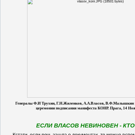
Генералы Ф.И Трухин, Г.Н.Жиленков, А.А.Власов, В.Ф.Малышкин 
церемонии подписания манифеста КОНР. Прага, 14 Ноя
ЕСЛИ ВЛАСОВ НЕВИНОВЕН - КТО
Кстати, если речь зашла о документах, то можно вспо