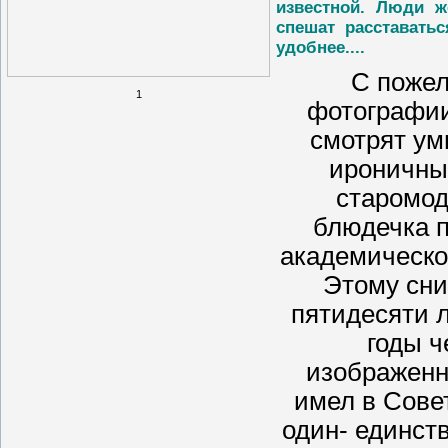
известной. Люди ж
спешат расставать
удобнее....
С поже
1
фотографии
смотрят ум
ироничные
старомод
блюдечка 
академическо
Этому сни
пятидесяти л
годы ч
изображенн
имел в Сове
один- единст