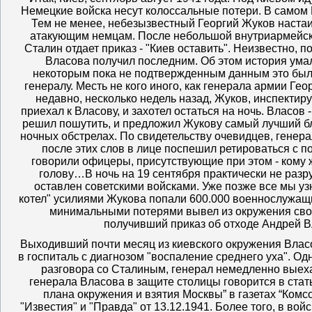
Немецкие войска несут колоссальные потери. В самом К
Тем не менее, небезызвестный Георгий Жуков настаи
атакующим немцам. После небольшой внутриармейск
Сталин отдает приказ - "Киев оставить". Неизвестно, п
Власова получил последним. Об этом история умал
некоторым пока не подтвержденным данным это был
генералу. Месть не кого иного, как генерала армии Ге
недавно, несколько недель назад, Жуков, инспектир
приехал к Власову, и захотел остаться на ночь. Власов 
решил пошутить, и предложил Жукову самый лучший б
ночных обстрелах. По свидетельству очевидцев, гене
после этих слов в лице поспешил ретироваться с по
говорили офицеры, присутствующие при этом - кому 
голову…В ночь на 19 сентября практически не раз
оставлен советскими войсками. Уже позже все мы узн
котел" усилиями Жукова попали 600.000 военнослужащи
минимальными потерями вывел из окружения сво
получивший приказ об отходе Андрей В
Выходивший почти месяц из киевского окружения Влас
в госпиталь с диагнозом "воспаление среднего уха". О
разговора со Сталиным, генерал немедленно выеха
генерала Власова в защите столицы говорится в стат
плана окружения и взятия Москвы” в газетах “Комс
"Известия" и "Правда" от 13.12.1941. Более того, в во