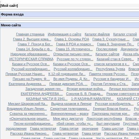
:
[
Мой сайт
]
Форма входа
Меню сайта
Главная страница
Информация о сайте
Каталог файлов
Каталог статей
Глава 2. Высшее кома...
Глава 1. Основы РОА
Глава 3. Сухопутные ...
Гла
Глава 7. Поход в Бог...
Глава 8 РОА и пражск...
Глава 9. Значение Пр...
Глава 14. Борьба с ф...
Глава 15. Историческ...
Послесловие
Документы
Народное образование...
Открытое письмо гене...
Каталог сайтов
Доска об
ИСТОРИЧЕСКАЯ СПРАВКА
Русские по ту сторон...
Казачий стан в Север...
К
Казаки и Русское Осв...
Казаки и Русское Осв...
список каталогов в к...
Сме
Русский коллаборацио...
Русский коллаборацио...
Республика Зуева
Власов
Первая Русская Нацио...
К 12-ой годовщине Ли...
Памяти героев Русско...
Позо
Письмо на Родину. Ф....
Во имя Родины. Д. Ко...
Русские в бандерах И...
Ис
Екатерина Андреева. ...
Первая дивизия РОА. ...
Против Гитлера и Ста...
Запи
Загадочная армия ген...
Вторая мировая война...
Личные воспоминан
ЕКАТЕРИНА АНДРЕЕВА ...
Соколов Б. В. Правда...
Реалии советского вр
КАЗАЧЬИ ЧАСТИ В 1941...
1-Я КАЗАЧЬЯ КАВАЛЕРИ...
КАЗАЧИЙ СТА
Михаил Шкаровский Ка...
Выдача казаков в Лиенце
Русская освободитель...
С
Владимир Ильич Ленин...
Секретная телеграмма...
Генерал Власов Книги...
Рус
Схватка за «жизненно...
Военнопленные – враги
Партизаны против кре...
«Ко
«Окончательное решен...
Меж двух диктатур
Локотская республика
Власов –
Песни коллаборациони...
«Бей своих, чтобы чу...
Быт оккупации
Грустный 
продолжение
Глава четвертая
Глава пятая
окончание
Глава шестая
Глава 
Рассказ Ивана Никоно...
Глава четвертая
Глава пятая
Рассказ Ивана Никоно
Глава пятая
Глава шестая
Глава седьмая
Часть четвертая. Вл...
Гл