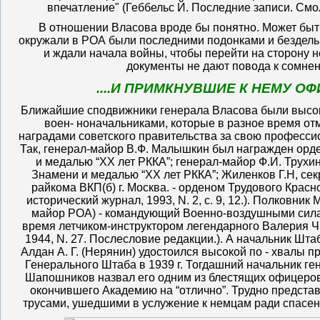
впечатление" (Геббельс Й. Последние записи. Смоле
В отношении Власова вроде бы понятно. Может быт
окружали в РОА были последними подонками и бездель
и ждали начала войны, чтобы перейти на сторону не
документы не дают повода к сомне
....И ПРИМКНУВШИЕ К НЕМУ О
Ближайшие сподвижники генерала Власова были выс
воен- ноначальниками, которые в разное время о
наградами советского правительства за свою професси
Так, генерал-майор В.Ф. Малышкин был награжден орд
и медалью “XX лет РККА”; генерал-майор Ф.И. Трухи
Знамени и медалью “XX лет РККА”; Жиленков Г.Н, сек
райкома ВКП(б) г. Москва. - орденом Трудового Красн
исторический журнал, 1993, N. 2, с. 9, 12.). Полковник
майор РОА) - командующий Военно-воздушными сила
время летчиком-инструктором легендарного Валерия Чк
1944, N. 27. Послесловие редакции.). А начальник Шт
Алдан А. Г. (Нерянин) удостоился высокой по - хвалы п
Генерального Штаба в 1939 г. Тогдашний начальник ге
Шапошников назвал его одним из блестящих офицеров
окончившего Академию на “отлично”. Трудно представ
трусами, ушедшими в услужение к немцам ради спасен