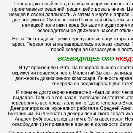
Генерал, который всегда отличался оригинальностью
принимаемых решений, решил действовать иначе. Цел
немцев в своей лояльности. А затем в марте и апреле
две поездки по Смоленской и Псковской областям, и вы
немецкой политики перед большими аудиториями,
освободительное движение находит отклик
Но за "бесстыдные" речи перепуганные наци отправл
арест. Первая попытка завершилась полным крахом. Г
порой совершая безрассудные посту
ВСЕВИДЯЩЕЕ ОКО
НКВД
И тут произошло нечто. На генерала вышла советск
окружении появился некто Милентий Зыков - занима
должность дивизионного комиссара. Личность яркая и
генерала он редактировал две газеты
И поныне достоверно неизвестно - был ли этот челов
выдавал. Только в год назад, “всплыли” обстоятельст
перевернуть все представления о “деле генерала Влас
Днепропетровске, журналист, работал в Средней Азии,
Бухариным. Был женат на дочери ленинского соратник
Андрея Бубнова, вслед за ним в 37-м арестован. Не
освободили (!) и призвали в армию в должности баталь
Пленен под Батайском летом 42-го, будучи комиссаром,