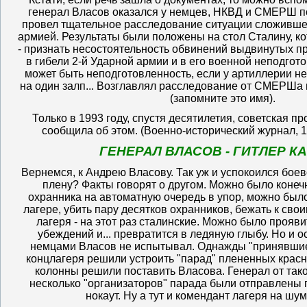
генерал Власов оказался у немцев, НКВД и СМЕРШ п
провел тщательное расследование ситуации сложивше
армией. Результаты были положены на стол Сталину, к
- признать несостоятельность обвинений выдвинутых п
в гибели 2-й Ударной армии и в его военной неподгото
может быть неподготовленность, если у артиллерии н
на один залп... Возглавлял расследование от СМЕРШа
(запомните это имя).
Только в 1993 году, спустя десятилетия, советская п
сообщила об этом. (Военно-исторический журнал, 1993
ГЕНЕРАЛ ВЛАСОВ - ГИТЛЕР КА
Вернемся, к Андрею Власову. Так уж и успокоился бое
плену? Факты говорят о другом. Можно было коне
охранника на автоматную очередь в упор, можно было
лагере, убить пару десятков охранников, бежать к своим
лагеря - на этот раз сталинские. Можно было прояв
убеждений и... превратится в ледяную глыбу. Но и о
немцами Власов не испытывал. Однажды "принявшие 
концлагеря решили устроить "парад" плененных красн
колонны решили поставить Власова. Генерал от тако
несколько "организаторов" парада были отправлены 
нокаут. Ну а тут и комендант лагеря на шу