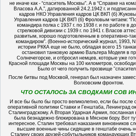
не иначе как - “спаситель Москвы”. А в “Справке на ко
Власова А.А.”, датированной 24.2.1942 г. и подписан
кадров НКО Управления кадров ЦК ВКП (б) Жуковы
Управления кадров ЦК ВКП (б) Фроловым читаем: “П
командира полка с 1937 г. по 1938 г. и по работе в
стрелковой дивизии с 1939 г. по 1941 г. Власов атте
развитым, хорошо подготовленным в оперативно-та
командиром”. (Военно-исторический журнал, 1993, N. 3
истории РККА еще не было, обладая всего 15 танка
остановил танковую армию Вальтера Моделя в пр
Солнечегорске, и отбросил немцев, которые уже гот
Красной площади Москвы на 100 километров, освободив 
Было от чего получить прозвище "спасител
После битвы под Москвой, генерал был назначен заме
Волховским фронтом.
ЧТО ОСТАЛОСЬ ЗА СВОДКАМИ СОВ 
И все бы было бы просто великолепно, если бы после
оперативной политики Ставки и Генштаба, Ленинград ок
Сталинградскому. А Вторая Ударная Армия, посланная 
была безнадежно блокирована в Мясном бору. Вот ту
интересное. Сталин требовал наказания виновников с
высшие военные чины сидящие в генштабе очень не 
Сталину своих друзей-собутыльников командующих Вт