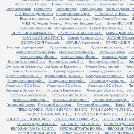
Часть пятая. Создан...
Глава вторая
Глава третья
Глава четвертая
Глав
Глава четвертая
Глава пятая
Глава шестая
Глава седьмая
Часть седьмая. Ра
А. А. Власов. Документы
Почему я стал на пут...
2. Письма А. А. Влас...
Власов и власовцы
Остальная бодяга по ...
Левин Леонид Григорь...
Д
МНЕНИЕ Андрей Пуговк...
Русская Народная Арм...
Вилен ЛЮЛЕЧНИК 
знаки различия РОА
Информация о сайте
Сергей Дробязко, Анд...
ЦЕ
ТЮРКСКИЕ И КАВКАЗСКИ...
КРЫМСКО ТАТАРСКИЕ ФО...
КАЛМЫЦКИЙ КАВА
КАЗАЧИЙ СТАН И ГРУПП...
Сергей Дробязко, Анд...
ЭСТОНИЯ Баталь
БЕЛОРУССИЯ Полицейс...
УКРАИНА Украинский ...
ПРИЛОЖЕНИЯ
Русские формирования...
Русские на Балканах ...
. Русские на Балкана...
«Три
«Хиви» и восточные роты
«Хиви» и восточные р...
Восточные полки
Вос
Местные полицейские ...
Местные полицейские ...
Локотский дебют
Ра
Эпопея Казачьего Стана
Эпопея Казачьего Ста...
Эпопея Казачьего Ста...
Эпо
1-я Казачья Кавалери...
1-я Казачья Кавалери...
Генерал Смысловский ...
Генер
Генерал Смысловский ...
Бригада «Дружина»
Бригада «Дружина»(ок...
Бес
«Братья-славяне» на ...
Франц Кушель, минска...
Белорусские полицейс...
Бело
Белорусские полицейс...
Белорусские полицейс...
Легионы и дружины ук...
Ле
Украинцы в СС и Верм...
Украинцы в СС и Верм...
Украинцы в СС и Верм...
При
Литовцы в Вермахте и...
Литовцы в Вермахте и...
Литовцы в Вермахте и...
Лито
Эстонские диверсионн...
Эстонские части Верм...
Эстонские диверсанты
В
Легионы и легионеры(...
Легионы и легионеры(...
Легионы и легионеры(...
Т
Грузинский легион
Грузинский легион(пр...
Грузинский легион(ок...
Тесты
ВО
ПРЕДИСЛОВИЕ
ПЛЕН И ДОРОГИ ИЗ НЕГО
ПЛЕН И ДОРОГИ ИЗ НЕГ...
НА ВОСТОЧНОМ ФРОНТЕ ...
НА ВОСТОЧНОМ ФРОНТЕ ...
НА ВО
ВОСТОЧНЫЕ ПОЛКИ. ДИВ...
ВОСТОЧНЫЕ ПОЛКИ. ДИВ...
ВОСТОЧНЫЕ ПОЛКИ.
ОТ ЛОКТЯ ДО ПРАГИ. К...
ОТ ЛОКТЯ ДО ПРАГИ. К...
ОТ ЛОКТЯ ДО ПРАГИ
БЕЛОЭМИГРАНТЫ ВО ВЛА...
БЕЛОЭМИГРАНТЫ ВО ВЛА...
БЕЛОЭМИГРАНТЫ
БЕЛАЯ ЭМИГРАЦИЯ В Р...
БЕЛАЯ ЭМИГРАЦИЯ В Р...
БЕЛАЯ ЭМИГРАЦИЯ 