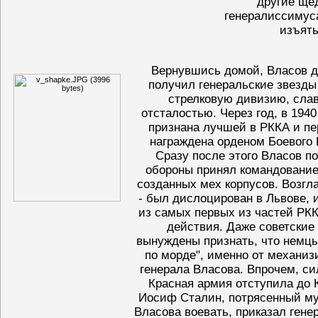
другие ще
генералиссимус
изъят
Вернувшись домой, Власов д
получил генеральские звезды 
стрелковую дивизию, сла
отсталостью. Через год, в 194
признана лучшей в РККА и пе
награждена орденом Боевого 
Сразу после этого Власов по
обороны принял командование
созданных мех корпусов. Возг
- был дислоцирован в Львове, 
из самых первых из частей РК
действия. Даже советские
вынуждены признать, что немц
по морде", именно от механиз
генерала Власова. Впрочем, с
Красная армия отступила до К
Иосиф Сталин, потрясенный м
Власова воевать, приказал гене