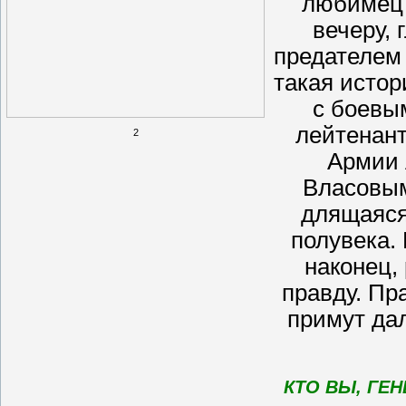
любимец 
вечеру, 
предателем
такая исто
с боевы
лейтенан
2
Армии
Власовым
длящаяся
полувека.
наконец,
правду. Пр
примут дал
КТО ВЫ, ГЕ