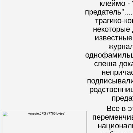
клеймо - 
предатель”...
трагико-ко
некоторые 
известные
журнал
однофамильц
спеша док
непричас
подписывались
родственниц
преда
Все в 
переменчив
национал