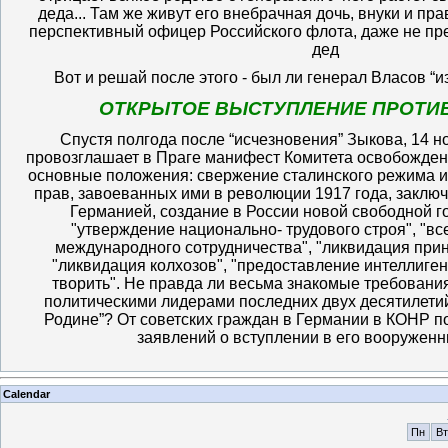
деда... Там же живут его внебрачная дочь, внуки и пра
перспективный офицер Российского флота, даже не пре
дед
Вот и решай после этого - был ли генерал Власов “
ОТКРЫТОЕ ВЫСТУПЛЕНИЕ ПРОТИВ
Спустя полгода после “исчезновения” Зыкова, 14 н
провозглашает в Праге манифест Комитета освобожден
основные положения: свержение сталинского режима 
прав, завоеванных ими в революции 1917 года, заключ
Германией, создание в России новой свободной г
"утверждение национально- трудового строя", "в
международного сотрудничества", "ликвидация прин
"ликвидация колхозов", "предоставление интеллиге
творить". Не правда ли весьма знакомые требован
политическими лидерами последних двух десятилетий.
Родине”? От советских граждан в Германии в КОНР п
заявлений о вступлении в его вооруженн
Calendar
Пн
Вт