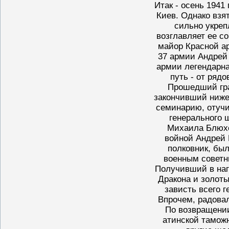
Итак - осень 1941
Киев. Однако взят
сильно укреп
возглавляет ее с
майор Красной а
37 армии Андрей 
армии легендарн
путь - от рядо
Прошедший гра
закончивший ниже
семинарию, отуч
генерального 
Михаила Блюхе
войной Андрей 
полковник, был
военным советни
Получивший в наг
Дракона и золоты
зависть всего 
Впрочем, радовал
По возвращении
атинской таможн