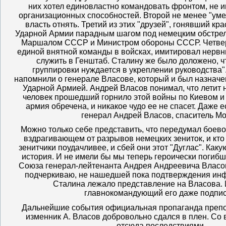
них хотел единовластно командовать фронтом, не и
организационных способностей. Второй не менее "умел
власть отнять. Третий из этих "друзей", гонявший к
Ударной Армии парадным шагом под немецким обстрел
Маршалом СССР и Министром обороны СССР. Четвер
единой внятной команды в войсках, имитировал нерв
служить в Генштаб. Сталину же было доложено, ч
группировки нуждается в укреплении руководства".
напомнили о генерале Власове, который и был назнач
Ударной Армией. Андрей Власов понимал, что летит н
человек прошедший горнило этой войны по Киевом и 
армия обречена, и никакое чудо ее не спасет. Даже ес
генерал Андрей Власов, спаситель Мо
Можно только себе представить, что передумал боево
вздрагивающем от разрывов немецких зениток, и кто 
зенитчики поудачливее, и сбей они этот "Дуглас". Как
история. И не имели бы мы теперь героически погибш
Союза генерал-лейтенанта Андрея Андреевича Власо
подчеркиваю, не нашедшей пока подтверждения инф
Сталина лежало представление на Власова.
главнокомандующий его даже подп
Дальнейшие события официальная пропаганда препод
изменник А. Власов добровольно сдался в плен. С
отсюда последствиями…