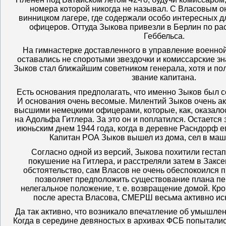
номера которой никогда не называл. С Власовым о
винницком лагере, где содержали особо интересных д
офицеров. Оттуда Зыкова привезли в Берлин по р
Геббельса.
На гимнастерке доставленного в управление военно
оставались не споротыми звездочки и комиссарские зн
Зыков стал ближайшим советником генерала, хотя и по
звание капитана.
Есть основания предполагать, что именно Зыков был с
И основания очень весомые. Милентий Зыков очень ак
высшими немецкими офицерами, которые, как, оказало
на Адольфа Гитлера. За это он и поплатился. Остается 
июньским днем 1944 года, когда в деревне Расндорф е
Капитан РОА Зыков вышел из дома, сел в машин
Согласно одной из версий, Зыкова похитили гест
покушение на Гитлера, и расстреляли затем в Закс
обстоятельство, сам Власов не очень обеспокоился 
позволяет предположить существование плана пе
нелегальное положение, т. е. возвращение домой. Кроме
после ареста Власова, СМЕРШ весьма активно ис
Да так активно, что возникало впечатление об умышле
Когда в середине девяностых в архивах ФСБ попыталис