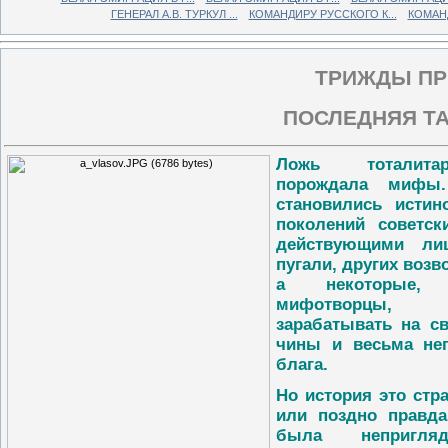
ГЕНЕРАЛ А.В. ТУРКУЛ ...
КОМАНДИРУ РУССКОГО К...
КОМАНД
ТРИЖДЫ ПР
ПОСЛЕДНЯЯ Т
Ложь тоталита
порождала мифы
становились истин
поколений советс
действующими ли
пугали, других возв
а некоторые,
мифотворцы,
зарабатывать на св
чины и весьма не
блага.
Но история это стр
или поздно правда
была непригляд