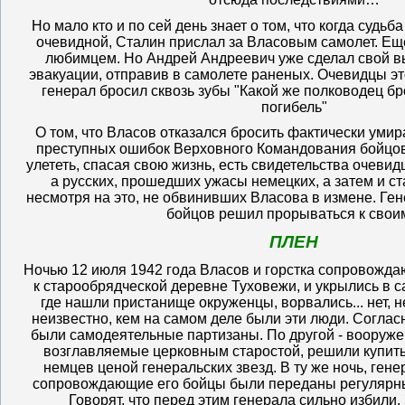
Но мало кто и по сей день знает о том, что когда судьб
очевидной, Сталин прислал за Власовым самолет. Еще
любимцем. Но Андрей Андреевич уже сделал свой вы
эвакуации, отправив в самолете раненых. Очевидцы это
генерал бросил сквозь зубы "Какой же полководец б
погибель"
О том, что Власов отказался бросить фактически умир
преступных ошибок Верховного Командования бойцов
улететь, спасая свою жизнь, есть свидетельства очевид
а русских, прошедших ужасы немецких, а затем и ст
несмотря на это, не обвинивших Власова в измене. Ген
бойцов решил прорываться к своим
ПЛЕН
Ночью 12 июля 1942 года Власов и горстка сопровожд
к старообрядческой деревне Туховежи, и укрылись в са
где нашли пристанище окруженцы, ворвались... нет, н
неизвестно, кем на самом деле были эти люди. Соглас
были самодеятельные партизаны. По другой - вооруж
возглавляемые церковным старостой, решили купит
немцев ценой генеральских звезд. В ту же ночь, ген
сопровождающие его бойцы были переданы регулярн
Говорят, что перед этим генерала сильно избили. З