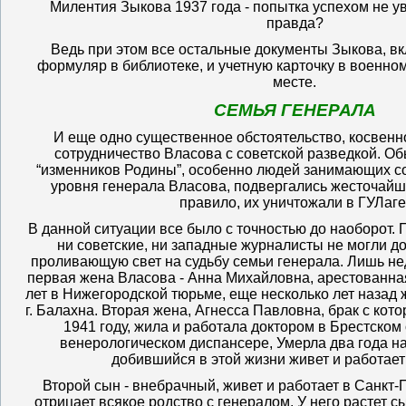
Милентия Зыкова 1937 года - попытка успехом не у
правда?
Ведь при этом все остальные документы Зыкова, вк
формуляр в библиотеке, и учетную карточку в военно
месте.
СЕМЬЯ ГЕНЕРАЛА
И еще одно существенное обстоятельство, косвен
сотрудничество Власова с советской разведкой. О
“изменников Родины”, особенно людей занимающих 
уровня генерала Власова, подвергались жесточайш
правило, их уничтожали в ГУЛаге
В данной ситуации все было с точностью до наоборот.
ни советские, ни западные журналисты не могли 
проливающую свет на судьбу семьи генерала. Лишь не
первая жена Власова - Анна Михайловна, арестованная
лет в Нижегородской тюрьме, еще несколько лет назад 
г. Балахна. Вторая жена, Агнесса Павловна, брак с кот
1941 году, жила и работала доктором в Брестском
венерологическом диспансере, Умерла два года на
добившийся в этой жизни живет и работает
Второй сын - внебрачный, живет и работает в Санкт-
отрицает всякое родство с генералом. У него растет с