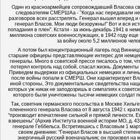
Один из красноармейцев сопровождавший Власова св
следователям СМЕРШАа - "Когда нас передавали нем
разговоров всех расстрелять. Генерал вышел вперед и с
генерал Власов. Мои люди безоружны!” Вот и вся ис
попадания в плен”. Кстати - за июнь-декабрь 1941 в нем
миллиона советских военнослужащих, в 1942 году еще 
за войну около 5,2 миллионов чело
А потом был концентрационный лагерь под Винницо
старшие офицеры представляющие интерес для немцев
генералы. Много в советской прессе писалось о том, чт
потерял контроль над собой, спасал жизнь. Документы
Приведем выдержки из официальных немецких и личны
после войны попали в СМЕРШ. Они характеризуют Вла
иной стороны, Это документальные свидетельства наци
которых уж никак не заподозришь в симпатиях к советс
которого были уничтожены тысячи немецких солдат п
Так, советник германского посольства в Москве Хильг
плененного генерала Власова от 8 августа 1942 г. крат
“производит впечатление сильной и прямой личности. Е
взвешены” (Архив Института военной истории МО, д. 43, л
генерале Геббельса. Встретившись с Власовым 1 марта
своем дневнике: “Генерал Власов в высшей степен
энергичный русский военачальник; он произвел на 