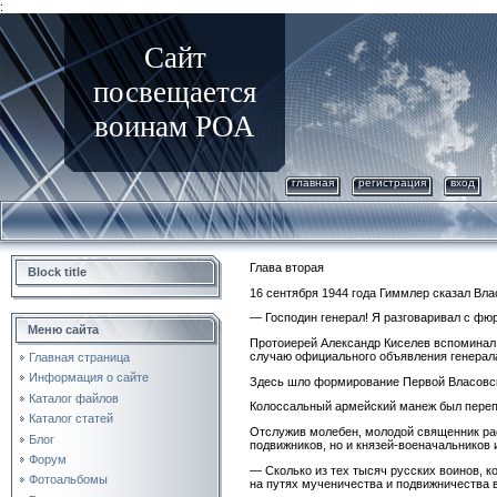
:
Сайт
посвещается
воинам РОА
главная
регистрация
вход
Глава вторая
Block title
16 сентября 1944 года Гиммлер сказал Вла
— Господин генерал! Я разговаривал с фю
Меню сайта
Протоиерей Александр Киселев вспоминал 
случаю официального объявления генера
Главная страница
Информация о сайте
Здесь шло формирование Первой Власовск
Каталог файлов
Колоссальный армейский манеж был перепо
Каталог статей
Отслужив молебен, молодой священник расс
Блог
подвижников, но и князей-военачальников 
Форум
— Сколько из тех тысяч русских воинов, ко
Фотоальбомы
на путях мученичества и подвижничества в