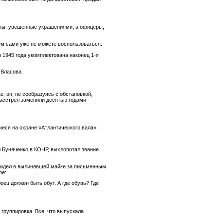
ны, увешенные украшениями, а офицеры,
ем сами уже не можете воспользоваться.
 1945 года укомплектована наконец 1-я
 Власова.
е, он, не сообразуясь с обстановкой,
Расстрел заменили десятью годами
еся на охране «Атлантического вала».
 Буняченко в КОНР, выхлопотал звание
 сидел в вылинявшей майке за письменным
ре:
оец должен быть обут. А где обувь? Где
 группировка. Все, что выпускала