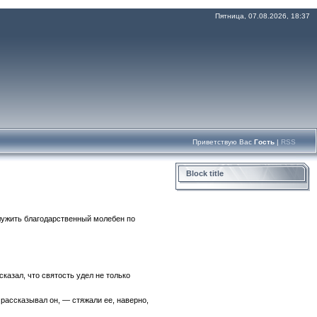
Пятница, 07.08.2026, 18:37
Приветствую Вас
Гость
|
RSS
Block title
лужить благодарственный молебен по
казал, что святость удел не только
 рассказывал он, — стяжали ее, наверно,