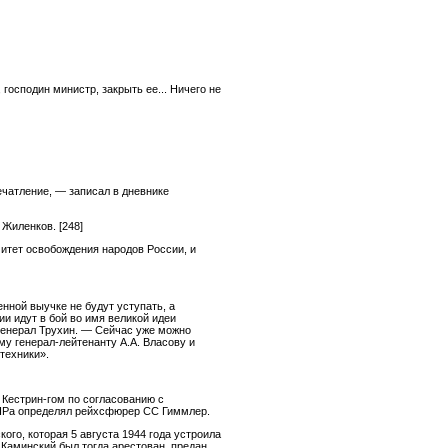
господин министр, закрыть ее... Ничего не
ечатление, — записал в дневнике
, Жиленков.
[248]
итет освобождения народов России, и
енной выучке не будут уступать, а
и идут в бой во имя великой идеи
 генерал Трухин. — Сейчас уже можно
 генерал-лейтенанту А.А. Власову и
техники».
 Кестрин-гом по согласованию с
ОНРа определял рейхсфюрер СС Гиммлер.
го, которая 5 августа 1944 года устроила
 Каминский был тогда арестован, предан