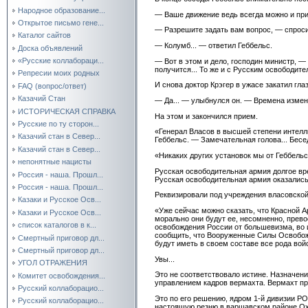
Народное образование...
— Ваше движение ведь всегда можно и пр
Открытое письмо гене...
— Разрешите задать вам вопрос, — спроси
Каталог сайтов
— Колумб... — ответил Геббельс.
Доска объявлений
«Русские коллабораци...
— Вот в этом и дело, господин министр, —
получится... То же и с Русским освободи
Репресии моих родных
И снова доктор Крэгер в ужасе закатил гла
FAQ (вопрос/ответ)
Казачий Стан
— Да... — улыбнулся он. — Времена измен
ИСТОРИЧЕСКАЯ СПРАВКА
На этом и закончился прием.
Русские по ту сторон...
«Генерал Власов в высшей степени интелли
Казачий стан в Север...
Геббельс. — Замечательная голова... Бес
Казачий стан в Север...
«Никаких других установок мы от Геббельс
непонятные нацисты
Русская освободительная армия долгое вр
Россия - наша. Прошл...
Русская освободительная армия оказались 
Россия - наша. Прошл...
Реквизировали под учреждения власовской 
Казаки и Русское Осв...
«Уже сейчас можно сказать, что Красной А
Казаки и Русское Осв...
морально они будут ее, несомненно, прев
список каталогов в к...
освобождения России от большевизма, во 
сообщить, что Вооруженные Силы Освобож
Смертный приговор дл...
будут иметь в своем составе все рода во
Смертный приговор дл...
Увы...
УГОЛ ОТРАЖЕНИЯ
Это не соответствовало истине. Назначен
Комитет освобождения...
управлением кадров вермахта. Вермахт п
Русский коллаборацио...
Это по его решению, ядром 1-й дивизии РО
Русский коллаборацио...
настоящую резню в варшавском районе Охот