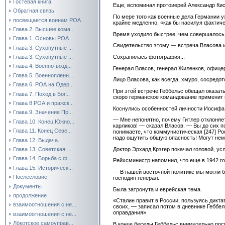
Гостевая книга
Еще, вспоминал протоиерей Александр Кисе
Обратная связь
По мере того как военные дела Германии у
посвещается воинам РОА
крайне медленно, «как бы насилуя фактич
Глава 2. Высшее кома...
Время уходило быстрее, чем совершалось 
Глава 1. Основы РОА
Свидетельство этому — встреча Власова и
Глава 3. Сухопутные ...
Сохранилась фотография...
Глава 3. Сухопутные ...
Глава 4. Военно-возд...
Генерал Власов, генерал Жиленков, офицер
Глава 5. Военнопленн...
Лицо Власова, как всегда, хмуро, сосредот
Глава 6. РОА на Одер...
При этой встрече Геббельс обещал оказат
Глава 7. Поход в Бог...
скоро германское командование применит 
Глава 8 РОА и пражск...
Коснулись особенностей личности Иосифа 
Глава 9. Значение Пр...
— Мне непонятно, почему Гитлер отклоняе
Глава 10. Конец Южно...
карликов! — сказал Власов. — Вы до сих п
Глава 11. Конец Севе...
понимаете, что коммунистическая
[247]
Рос
надо ощутить общую опасность! Могут нем
Глава 12. Выдача.
Доктор Эрхард Крэгер покачал головой, ус
Глава 13. Советская ...
Глава 14. Борьба с ф...
Рейхсминистр напомнил, что еще в 1942 го
Глава 15. Историческ...
— В нашей восточной политике мы могли бы
Послесловие
господин генерал.
Документы
Была затронута и еврейская тема.
продолжение
«Сталин правит в России, пользуясь дикта
взаимоотношения с не...
своих, — записал потом в дневнике Геббел
оправдания».
взаимоотношения с не...
Ло́котское самоуправ...
В конце беседы Геббельс внимательно посм