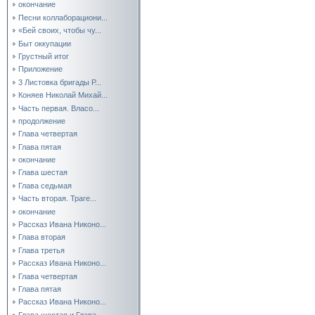
окончание
Песни коллаборациони...
«Бей своих, чтобы чу...
Быт оккупации
Грустный итог
Приложение
3 Листовка бригады Р...
Коняев Николай Михай...
Часть первая. Власо...
продолжение
Глава четвертая
Глава пятая
окончание
Глава шестая
Глава седьмая
Часть вторая. Траге...
окончание
Рассказ Ивана Никоно...
Глава вторая
Глава третья
Рассказ Ивана Никоно...
Глава четвертая
Глава пятая
Рассказ Ивана Никоно...
Глава шестая и Глава...