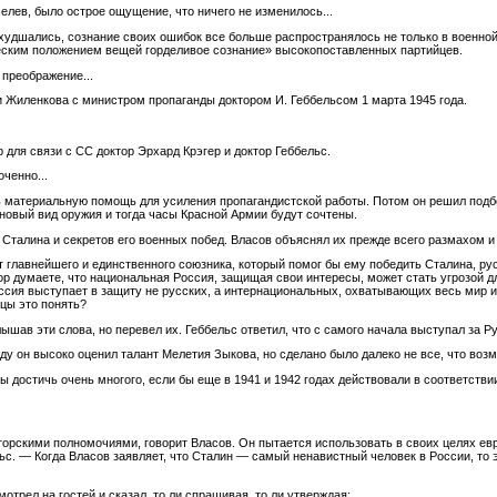
лев, было острое ощущение, что ничего не изменилось...
худшались, сознание своих ошибок все больше распространялось не только в военной,
еским положением вещей горделивое сознание» высокопоставленных партийцев.
преображение...
 Жиленкова с министром пропаганды доктором И. Геббельсом 1 марта 1945 года.
 для связи с СС доктор Эрхард Крэгер и доктор Геббельс.
оченно...
ь материальную помощь для усиления пропагандистской работы. Потом он решил подбо
новый вид оружия и тогда часы Красной Армии будут сочтены.
Сталина и секретов его военных побед. Власов объяснял их прежде всего размахом и
т главнейшего и единственного союзника, который помог бы ему победить Сталина, ру
ор думаете, что национальная Россия, защищая свои интересы, может стать угрозой д
сия выступает в защиту не русских, а интернациональных, охватывающих весь мир и
цы это понять?
лышав эти слова, но перевел их. Геббельс ответил, что с самого начала выступал за Р
ду он высоко оценил талант Мелетия Зыкова, но сделано было далеко не все, что воз
 достичь очень многого, если бы еще в 1941 и 1942 годах действовали в соответствии
торскими полномочиями, говорит Власов. Он пытается использовать в своих целях евр
ьс. — Когда Власов заявляет, что Сталин — самый ненавистный человек в России, то э
отрел на гостей и сказал, то ли спрашивая, то ли утверждая: