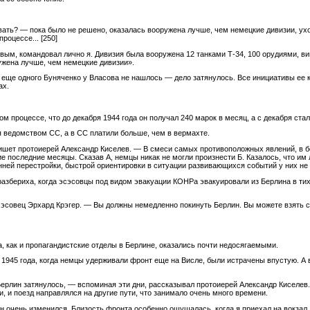
овать? — пока было не решено, оказалась вооружена лучше, чем немецкие дивизии, ух
процессе...
[250]
ым, командовал лично я. Дивизия была вооружена 12 танками Т-34, 100 орудиями, ви
ужена лучше, чем немецкие дивизии».
 еще одного Буняченко у Власова не нашлось — дело затянулось. Все инициативы ее 
ах.
 процессе, что до декабря 1944 года он получал 240 марок в месяц, а с декабря стал
я ведомством СС, а в СС платили больше, чем в вермахте.
шет протоиерей Александр Киселев. — В смеси самых противоположных явлений, в б
 последние месяцы. Сказав А, немцы никак не могли произнести Б. Казалось, что им 
нней перестройки, быстрой ориентировки в ситуации развивающихся событий у них не 
азбериха, когда эсэсовцы под видом эвакуации КОНРа эвакуировали из Берлина в ти
эсовец Эрхард Крэгер. — Вы должны немедленно покинуть Берлин. Вы можете взять 
, как и пропагандистские отделы в Берлине, оказались почти недосягаемыми.
я 1945 года, когда немцы удерживали фронт еще на Висле, были истрачены впустую. А
ерлин затянулось, — вспоминая эти дни, рассказывал протоиерей Александр Киселе
 и поезд направлялся на другие пути, что занимало очень много времени.
н очень изменился. Близость фронта особенно ощущалась, когда я приехал на вокзал