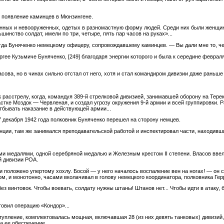
 появление каминцев в Мюнзингене.
енных и невооруженных, одетых в разномастную форму людей. Среди них были женщи
шинство солдат, имели по три, четыре, пять пар часов на руках»...
тогда Буняченко немецкому офицеру, сопровождавшему каминцев. — Вы дали мне то, ч
ергее Кузьмиче Буняченко,
[249]
благодаря энергии которого и была к середине февраля
сова, но в чинах сильно отстал от него, хотя и стал командиром дивизии даже раньше
к расстрелу, когда, командуя 389-й стрелковой дивизией, занимавшей оборону на Терек
стке Моздок — Червленая, и создал угрозу окружения 9-й армии и всей группировки. 
тбывать наказание в действующей армии...
 декабря 1942 года полковник Буняченко перешел на сторону немцев.
нции, там же занимался преподавательской работой и инспектировал части, находивши
и медалями, одной серебряной медалью и Железным крестом II степени. Власов ввел
й дивизии РОА.
и положено упертому хохлу. Босой — у него началось воспаление вен на ногах! — он
ом, и монотонно, часами вколачивал в голову немецкого координатора, полковника Гер
з винтовок. Чтобы воевать, солдату нужны штаны! Штанов нет... Чтобы идти в атаку, б
товил операцию «Кондор»...
упление, комплектовалась мощная, включавшая 28 (из них девять танковых) дивизий,
а ее обеспечение.