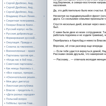
под Берлином, в северо-восточном направ
Сергей Дробязко, Анд...
населения.
Сергей Дробязко, Анд...
Да, это действительно было мое счастье. 
Сергей Дробязко, Анд...
Несмотря на пододвинувшийся фронт (ноча
Владимир Ильич Ленин...
друга. Со сколькими семьями произошли та
Секретная телеграмма...
Спустя несколько дней, влезая через окно
Генерал Власов Книги...
был.
Русский корпус на Ба...
С нами были двое из моих сотрудников: Та
Русские добровольцы ...
работала подземка и не ходили трамваи),
Формирования русской...
Перебралась в Карлсбад и невеста Власов
Оккупация. Правда и ...
Впрочем, об этом разговор еще впереди.
Схватка за «жизненно...
Военнопленные – враги
— Если тебе удастся вернуться домой, На
Расскажи своим друзьям, что намерения 
Партизаны против кре...
— Расскажу... — отвечала молодая женщина
«Когда нас в бой пош...
Советские партизаны:...
Как немцы боролись с...
«Все хорошо, прекрас...
«Окончательное решен...
Меж двух диктатур
Локотская республика
Власов – предатель-п...
«Дети разных народов»
Польский вопрос
Геббельс против Глав...