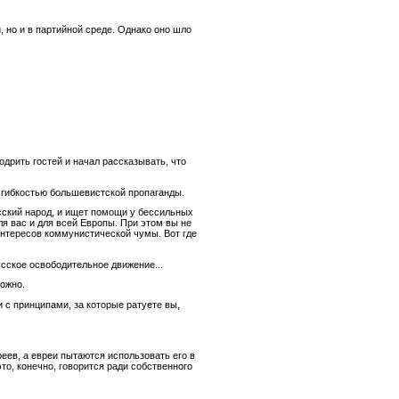
 но и в партийной среде. Однако оно шло
дрить гостей и начал рассказывать, что
 гибкостью большевистской пропаганды.
сский народ, и ищет помощи у бессильных
ля вас и для всей Европы. При этом вы не
нтересов коммунистической чумы. Вот где
усское освободительное движение...
можно.
 с принципами, за которые ратуете вы,
еев, а евреи пытаются использовать его в
то, конечно, говорится ради собственного