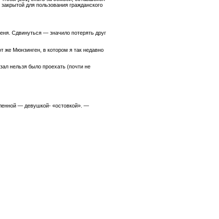
 закрытой для пользования гражданского
еня. Сдвинуться — значило потерять друг
т же Мюнзинген, в котором я так недавно
зал нельзя было проехать (почти не
бленной — девушкой- «остовкой». —