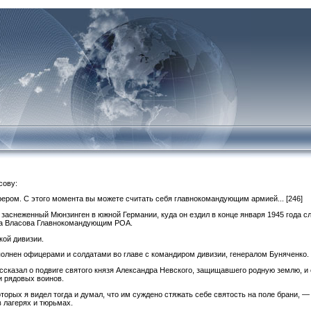
сову:
рером. С этого момента вы можете считать себя главнокомандующим армией...
[246]
заснеженный Мюнзинген в южной Германии, куда он ездил в конце января 1945 года с
ла Власова Главнокомандующим РОА.
ой дивизии.
лнен офицерами и солдатами во главе с командиром дивизии, генералом Буняченко.
казал о подвиге святого князя Александра Невского, защищавшего родную землю, и с
и рядовых воинов.
торых я видел тогда и думал, что им суждено стяжать себе святость на поле брани, —
 лагерях и тюрьмах.