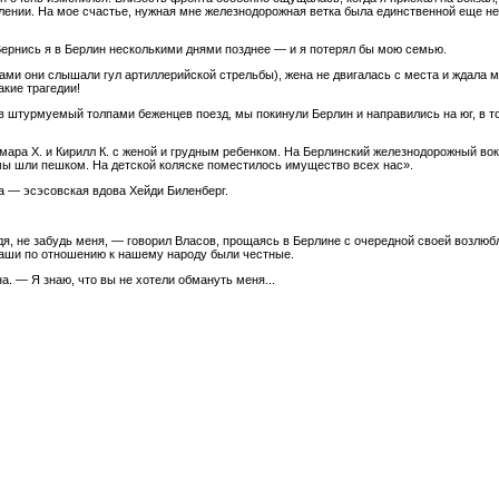
лении. На мое счастье, нужная мне железнодорожная ветка была единственной еще не
Вернись я в Берлин несколькими днями позднее — и я потерял бы мою семью.
ми они слышали гул артиллерийской стрельбы), жена не двигалась с места и ждала м
кие трагедии!
 в штурмуемый толпами беженцев поезд, мы покинули Берлин и направились на юг, в то
мара X. и Кирилл К. с женой и грудным ребенком. На Берлинский железнодорожный вок
 мы шли пешком. На детской коляске поместилось имущество всех нас».
а — эсэсовская вдова Хейди Биленберг.
дя, не забудь меня, — говорил Власов, прощаясь в Берлине с очередной своей возлю
наши по отношению к нашему народу были честные.
. — Я знаю, что вы не хотели обмануть меня...