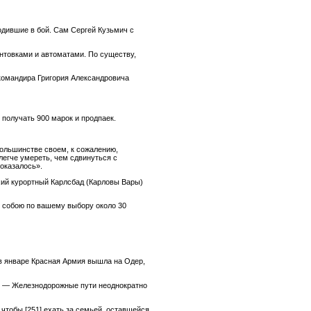
одившие в бой. Сам Сергей Кузьмич с
нтовками и автоматами. По существу,
командира Григория Александровича
 получать 900 марок и продпаек.
ольшинстве своем, к сожалению,
легче умереть, чем сдвинуться с
оказалось».
хий курортный Карлсбад (Карловы Вары)
с собою по вашему выбору около 30
 в январе Красная Армия вышла на Одер,
в. — Железнодорожные пути неоднократно
, чтобы
[251]
ехать за семьей, оставшейся