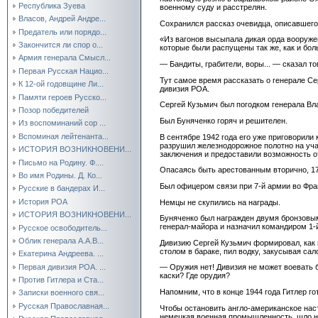
Республика Зуева
военному суду и расстрелян.
Власов, Андрей Андре...
Сохранился рассказ очевидца, описавшего
Предатель или порядо...
«Из вагонов высыпала дикая орда вооруж
Закончится ли спор о...
которые были распущены так же, как и боль
Армия генерала Смысл...
— Бандиты, грабители, воры... — сказал 
Первая Русская Нацио...
Тут самое время рассказать о генерале С
К 12-ой годовщине Ли...
дивизия РОА.
Памяти героев Русско...
Сергей Кузьмич был погодком генерала Вла
Позор победителей
Был Буняченко горяч и решителен.
Из воспоминаний сор ...
Вспоминая лейтенанта...
В сентябре 1942 года его уже приговорили 
разрушил железнодорожное полотно на уча
ИСТОРИЯ ВОЗНИКНОВЕНИ...
заключения и предоставили возможность о
Письмо на Родину. Ф....
Опасаясь быть арестованным вторично, 17
Во имя Родины. Д. Ко...
Был офицером связи при 7-й армии во Фра
Русские в бандерах И...
История РОА
Немцы не скупились на награды.
ИСТОРИЯ ВОЗНИКНОВЕНИ...
Буняченко был награжден двумя бронзовым
генерал-майора и назначил командиром 1-
Русское освободитель...
Облик генерала А.А.В...
Дивизию Сергей Кузьмич формировал, как 
столом в бараке, пил водку, закусывая сал
Екатерина Андреева. ...
Первая дивизия РОА. ...
— Оружия нет! Дивизия не может воевать бе
каски? Где орудия?
Против Гитлера и Ста...
Напомним, что в конце 1944 года Гитлер го
Записки военного свя...
Русская Православная...
Чтобы остановить англо-американское наст
немецкая военная промышленность, шло н