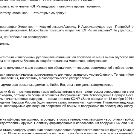
икрыть, если члены КОНРа надумают повернуть против Германии.
л тогда Жиленков. — Кто открыл Америку?
 проговорил Жиленков. — Колумб открыл Америку. И Америка существует. Попробуйте, 
тельным движением. Можно было помешать открытию КОНРа, но закрыть? Не удастся...
за, но Геббельс не рассердился.
ились.
гентный и энергичный русский военачальник; он произвел на меня очень глубокое вп
еда с генералом Власовым подействовала на меня очень ободряюще».
а не получили и мало верили в его обещания», — говорил, вспоминая об этой встрече
емя предназначалась исключительно для «пропагандного употребления». Теперь и Ком
вовлечены, так сказать, в бюрократическое употребление...
армии еще несколько домов на Кибиц Вег, и на этом дело затормозилось.
рмии будут противостоять такие войска, которые ни в техническом отношении, ни в во
осходить, потому что бойцы и офицеры Вооруженных Сил Освобождения Народов Росси
имя счастья своих народов, — писал в газете КОНР «Воля народа» от 18 ноября 1944
дения Народов России будут вполне самостоятельны, подчинены Главнокомандующему
йск, необходимые для ведения современной войны, и вооружение по последнему слову 
ие на офицерские должности осуществлялось генерал-инспектором «восточных» войск
редоставлял и оружие. Политику формирования и использования вооруженных сил К
А стала расформированная после подавления Варшавского восстания бригада Каминско
а. 15 тысяч мирных жителей, в числе которых были и немцы, пали от рук карателей.