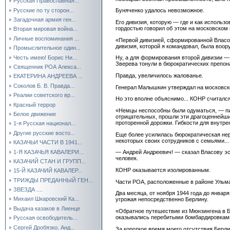
Русская Православная...
Русские по ту сторон...
Буняченко удалось невозможное.
Загадочная армия ген...
Его дивизия, которую — где и как использ
гордостью говорил об этом на московском 
Вторая мировая война...
Личные воспоминания ...
«Первой дивизией, сформированной Власов
дивизия, которой я командовал, была воор
Промыслительное один...
Честь имею! Борис Ни...
Ну, а для формирования второй дивизии —
Зверева тонули в бюрократических препон
Священник РОА Алекса...
Правда, увеличилось жалованье.
ЕКАТЕРИНА АНДРЕЕВА ...
Соколов Б. В. Правда...
Генерал Малышкин утверждал на московском
Реалии советского вр...
Но это вполне объяснимо... КОНР считалс
Красный террор
«Немцы неспособны были одуматься, — пи
Белое движение
отрицательных, прошли эти драгоценнейшие
проторенной дорожки. Гибкости для внутре
1-я Русская национал...
Другие русские восто...
Еще более усилилась бюрократическая нер
некоторых своих сотрудников с семьями...
КАЗАЧЬИ ЧАСТИ В 1941...
1-Я КАЗАЧЬЯ КАВАЛЕРИ...
— Андрей Андреевич! — сказал Власову эс
человек.
КАЗАЧИЙ СТАН И ГРУПП...
КОНР оказывается изолированным.
15-Й КАЗАЧИЙ КАВАЛЕР...
ТРИЖДЫ ПРЕДАННЫЙ ГЕН...
Части РОА, расположенные в районе Ульма
ЗВЕЗДА ....
Два месяца, от ноября 1944 года до январ
Михаил Шкаровский Ка...
угрожая непосредственно Берлину.
Выдача казаков в Лиенце
«Обратное путешествие из Мюнзингена в Б
оказывались перебитыми бомбардировками,
Русская освободитель...
Сергей Дробязко, Анд...
За короткое время моего отсутствия Берли