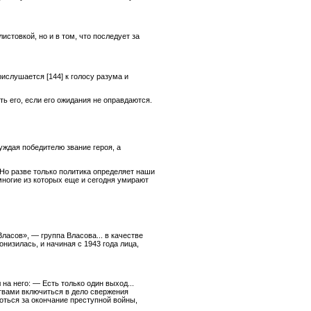
истовкой, но и в том, что последует за
прислушается
[144]
к голосу разума и
ть его, если его ожидания не оправдаются.
уждая победителю звание героя, а
Но разве только политика определяет наши
многие из которых еще и сегодня умирают
ласов», — группа Власова... в качестве
низилась, и начиная с 1943 года лица,
на него: — Есть только один выход...
ствами включиться в дело свержения
оться за окончание преступной войны,