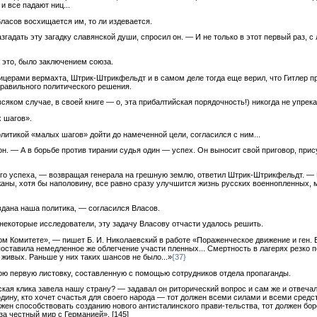
 все падают ниц...
Власов восхищается им, то ли издевается.
дать эту загадку славянской души, спросил он. — И не только в этот первый раз, с л
 это, было заключением союза.
фицерами вермахта, Штрик-Штрикфельдт и в самом деле тогда еще верил, что Гитлер 
правильного политического решения.
всяком случае, в своей книге — о, эта прибалтийская порядочность!) никогда не упрека
х шагов».
олитикой «малых шагов» дойти до намеченной цели, согласился с ним...
он. — А в борьбе против тирании судья один — успех. Он выносит свой приговор, прис
го успеха, — возвращая генерала на грешную землю, ответил Штрик-Штрикфельдт. — 
аны, хотя бы наполовину, все равно сразу улучшится жизнь русских военнопленных, 
вдана наша политика, — согласился Власов.
т некоторые исследователи, эту задачу Власову отчасти удалось решить.
ом Комитете», — пишет Б. И. Николаевский в работе «Пораженческое движение и ген. В
оставила немедленное же облегчение участи пленных... Смертность в лагерях резко по
живых. Раньше у них таких шансов не было...»
{37}
вою первую листовку, составленную с помощью сотрудников отдела пропаганды.
ская клика завела нашу страну? — задавал он риторический вопрос и сам же и отвечал 
родину, кто хочет счастья для своего народа — тот должен всеми силами и всеми сред
лжен способствовать созданию нового антисталинского прави-тельства, тот должен бор
 за честный мир с Германией».
[145]