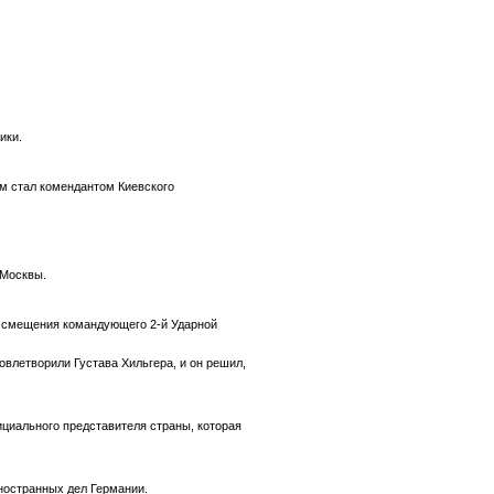
ики.
м стал комендантом Киевского
 Москвы.
ле смещения командующего 2-й Ударной
овлетворили Густава Хильгера, и он решил,
ициального представителя страны, которая
ностранных дел Германии.