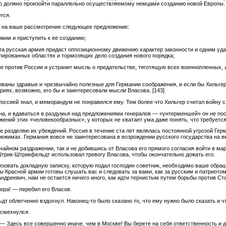
что должно произойти параллельно осуществляемому немцами созданию новой Европы.
тся.
 на ваше рассмотрение следующее предложение:
мии и приступить к ее созданию;
та русская армия придаст оппозиционному движению характер законности и одним уда
ированных областях и тормозящих дело создания нового порядка;
е против России и устранит мысль о предательстве, тяготящую всех военнопленных, 
ованы здравые и чрезвычайно полезные для Германии соображения, и если бы Хильге
ориях, возможно, его бы и заинтересовали мысли Власова.
[143]
оссией знал, и меморандум не понравился ему. Тем более что Хильгер считал войну с
на, и вдаваться в раздумья над предложениями генералов — «унтерменшей» он не посч
ний этих «человекообразных», у которых не хватает ума даже понять, что требуется 
е разделяю их убеждений. Россия в течение ста лет являлась постоянной угрозой Герм
ежимах. Германия вовсе не заинтересована в возрождении русского государства на в
чайном раздражении, так и не добившись от Власова его прямого согласия войти в ма
Штрик-Штрикфельдт использовал тревогу Власова, чтобы окончательно дожать его.
изовать докладную записку, которую подал господин советник, необходимо ваше обра
ы Красной армии готовы слушать вас и следовать за вами, как за русским и патриотом
Андреевич, нам не остается ничего иного, как идти тернистым путем борьбы против Ста
ера! — перебил его Власов.
облегченно вздохнул. Наконец-то было сказано то, что ему нужно было сказать и что
усмехнулся.
 — Здесь все совершенно иначе, чем в Москве! Вы берете на себя ответственность и д