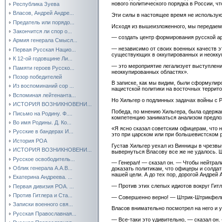
нового политического порядка в России, 
Республика Зуева
Власов, Андрей Андре...
Эти силы в настоящее время не использую
Предатель или порядо...
Исходя из вышеизложенного, мы передаем
Закончится ли спор о...
— создать центр формирования русской ар
Армия генерала Смысл...
— независимо от своих военных качеств э
Первая Русская Нацио...
существующих в оккупированных и неоккуп
К 12-ой годовщине Ли...
— это мероприятие легализует выступлени
Памяти героев Русско...
неоккупированных областях».
Позор победителей
В записке, как мы видим, были сформулир
Из воспоминаний сор ...
нацистской политики на восточных террит
Вспоминая лейтенанта...
Но Хильгер о подлинных задачах войны с Р
ИСТОРИЯ ВОЗНИКНОВЕНИ...
Победа, по мнению Хильгера, была одержа
Письмо на Родину. Ф....
компетенцию заниматься анализом предложе
Во имя Родины. Д. Ко...
«Я ясно сказал советским офицерам, что н
Русские в бандерах И...
это при царском или при большевистском р
История РОА
Густав Хильгер уехал из Винницы в чрезвы
ИСТОРИЯ ВОЗНИКНОВЕНИ...
вывернуться Власову все же не удалось. 
Русское освободитель...
— Генерал! — сказал он. — Чтобы нейтрал
Облик генерала А.А.В...
доказать политикам, что офицеры и солдат
нашей цели. А до тех пор, дорогой Андрей 
Екатерина Андреева. ...
— Против этих слепых идиотов вокруг Гитл
Первая дивизия РОА. ...
Против Гитлера и Ста...
— Совершенно верно! — Штрик-Штрикфельдт 
Записки военного свя...
Власов внимательно посмотрел на него и 
Русская Православная...
— Все-таки это удивительно, — сказал он.