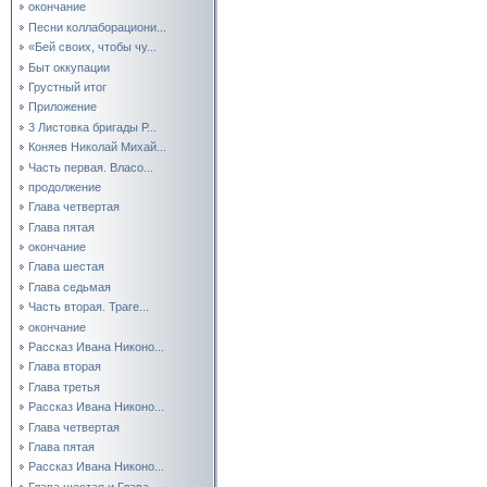
окончание
Песни коллаборациони...
«Бей своих, чтобы чу...
Быт оккупации
Грустный итог
Приложение
3 Листовка бригады Р...
Коняев Николай Михай...
Часть первая. Власо...
продолжение
Глава четвертая
Глава пятая
окончание
Глава шестая
Глава седьмая
Часть вторая. Траге...
окончание
Рассказ Ивана Никоно...
Глава вторая
Глава третья
Рассказ Ивана Никоно...
Глава четвертая
Глава пятая
Рассказ Ивана Никоно...
Глава шестая и Глава...