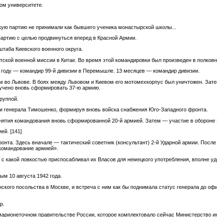
ком университете.
ую партию не принимали как бывшего ученика монастырской школы...
партию с целью продвинуться вперед в Красной Армии.
штаба Киевского военного округа.
ской военной миссии в Китае. Во время этой командировки был произведен в полковн
9 году — командир 99-й дивизии в Перемышле. 13 месяцев — командир дивизии.
 во Львове. В боях между Львовом и Киевом его мотомехкорпус был уничтожен. Зате
учено вновь сформировать 37-ю армию.
руппой.
ии генерала Тимошенко, формируя вновь войска снабжения Юго-Западного фронта.
нятия командования вновь сформированной 20-й армией. Затем — участие в обороне
ией.
[141]
ронта. Здесь вначале — тактический советник (консультант) 2-й Ударной армии. Пос
 командование армией».
, с какой ловкостью приспосабливал их Власов для немецкого употребления, вполне уд
ым 10 августа 1942 года.
кого посольства в Москве, и встреча с ним как бы поднимала статус генерала до оф
р.
марионеточном правительстве России, которое комплектовало сейчас Министерство и