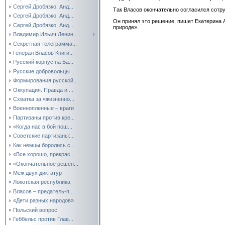
Сергей Дробязко, Анд...
Так Власов окончательно согласился сотр
Сергей Дробязко, Анд...
Он принял это решение, пишет Екатерина 
Сергей Дробязко, Анд...
природе».
Владимир Ильич Ленин...
Секретная телеграмма...
Генерал Власов Книги...
Русский корпус на Ба...
Русские добровольцы ...
Формирования русской...
Оккупация. Правда и ...
Схватка за «жизненно...
Военнопленные – враги
Партизаны против кре...
«Когда нас в бой пош...
Советские партизаны:...
Как немцы боролись с...
«Все хорошо, прекрас...
«Окончательное решен...
Меж двух диктатур
Локотская республика
Власов – предатель-п...
«Дети разных народов»
Польский вопрос
Геббельс против Глав...