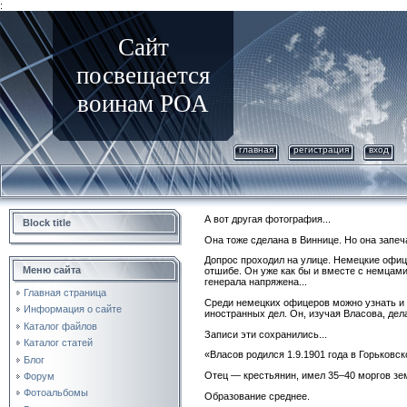
:
Сайт
посвещается
воинам РОА
главная
регистрация
вход
А вот другая фотография...
Block title
Она тоже сделана в Виннице. Но она запеч
Допрос проходил на улице. Немецкие офиц
Меню сайта
отшибе. Он уже как бы и вместе с немцами —
генерала напряжена...
Главная страница
Среди немецких офицеров можно узнать и 
Информация о сайте
иностранных дел. Он, изучая Власова, дел
Каталог файлов
Записи эти сохранились...
Каталог статей
«Власов родился 1.9.1901 года в Горьковск
Блог
Отец — крестьянин, имел 35–40 моргов зем
Форум
Фотоальбомы
Образование среднее.