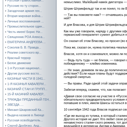
Русская Православная...
немыслимо. Малейший намек диктатора — и
Русские по ту сторон...
Штрик-Штрикфельдт так и не понял, то ли 
Загадочная армия ген...
— Так вы поможете нам? — отчаявшись разга
Вторая мировая война...
ней?
Личные воспоминания ...
И для Власова, и для Штрик-Штрикфельдта
Промыслительное один...
Как мы уже говорили, наряду с другими о
Честь имею! Борис Ни...
германский генералитет сумеет добиться 
Священник РОА Алекса...
Он сказал об этом Власову, но просил (во 
ЕКАТЕРИНА АНДРЕЕВА ...
Соколов Б. В. Правда...
Пока же, сказал он, нужна политика «малы
Реалии советского вр...
Власов, хотя он и сомневался, можно ли п
Красный террор
— Ведь путь туда — не близок, — говорил 
Белое движение
побежденному — клеймо изменника.
1-я Русская национал...
— Не знаю, доживем ли мы до политическо
Другие русские восто...
действия? Если наши планы будут поддерж
голодной смертью.
КАЗАЧЬИ ЧАСТИ В 1941...
— Вы правы. Ради одной этой задачи опра
1-Я КАЗАЧЬЯ КАВАЛЕРИ...
КАЗАЧИЙ СТАН И ГРУПП...
Забегая вперед, скажем, что, как полагаю
15-Й КАЗАЧИЙ КАВАЛЕР...
«Давая свое согласие на участие в «Русск
ТРИЖДЫ ПРЕДАННЫЙ ГЕН...
обязательного предварительного условия п
попавшие в плен, имели Шансы остаться в 
ЗВЕЗДА ....
10 сентября 1942 года Власов подписал с
Михаил Шкаровский Ка...
Выдача казаков в Лиенце
«Где же выход из тупика, в который сталин
Другого история не дает. Кто любит свою 
Русская освободитель...
ненавистного сталин-ского режима, тот до
Сергей Дробязко, Анд...
ведущейся в интересах Англии и Америки,