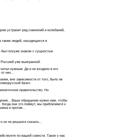
ром устранит ряд сомнений и колебаний,
а также людей, находящихся в
р был похуже знаком с сущностью
 Россией уже выигранной.
итал нужным. Да и не входило в его
от них...
ании, вне зависимости от того, было ли
еликорусской базе».
рионеточное правительство. Но
щение... Ваше обращение нужно нам, чтобы
. Когда они это поймут, мы приблизимся к
лина и против...
 он не решался сказать...
ействуете по вашей совести. Такое у нас