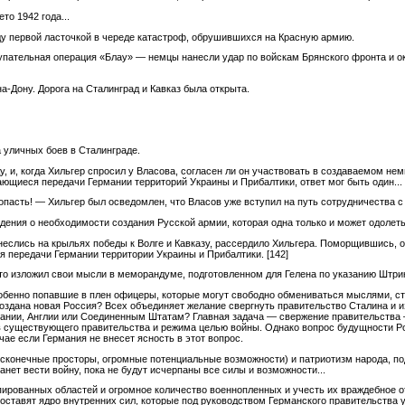
то 1942 года...
оду первой ласточкой в череде катастроф, обрушившихся на Красную армию.
пательная операция «Блау» — немцы нанесли удар по войскам Брянского фронта и о
а-Дону. Дорога на Сталинград и Кавказ была открыта.
 уличных боев в Сталинграде.
, и, когда Хильгер спросил у Власова, согласен ли он участвовать в создаваемом не
сающиеся передачи Германии территорий Украины и Прибалтики, ответ мог быть один...
ропасть! — Хильгер был осведомлен, что Власов уже вступил на путь сотрудничества с
ждения о необходимости создания Русской армии, которая одна только и может одолет
неслись на крыльях победы к Волге и Кавказу, рассердило Хильгера. Поморщившись, о
ля передачи Германии территории Украины и Прибалтики.
[142]
 что изложил свои мысли в меморандуме, подготовленном для Гелена по указанию Штр
бенно попавшие в плен офицеры, которые могут свободно обмениваться мыслями, ст
создана новая Россия? Всех объединяет желание свергнуть правительство Сталина и 
мании, Англии или Соединенным Штатам? Главная задача — свержение правительства — 
в существующего правительства и режима целью войны. Однако вопрос будущности Ро
ае если Германия не внесет ясность в этот вопрос.
есконечные просторы, огромные потенциальные возможности) и патриотизм народа, п
анет вести войну, пока не будут исчерпаны все силы и возможности...
пированных областей и огромное количество военнопленных и учесть их враждебное о
составят ядро внутренних сил, которые под руководством Германского правительства