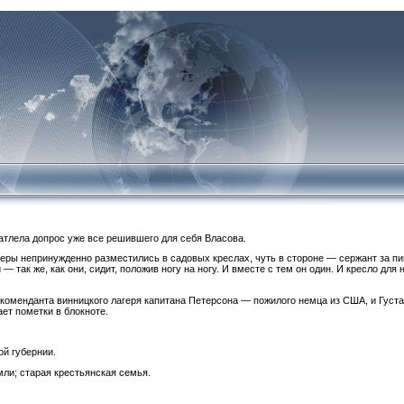
атлела допрос уже все решившего для себя Власова.
еры непринужденно разместились в садовых креслах, чуть в стороне — сержант за п
 так же, как они, сидит, положив ногу на ногу. И вместе с тем он один. И кресло для 
коменданта винницкого лагеря капитана Петерсона — пожилого немца из США, и Густа
ает пометки в блокноте.
ой губернии.
ли; старая крестьянская семья.