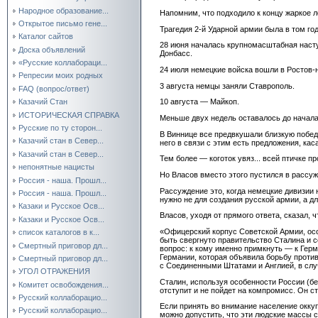
Народное образование...
Напомним, что подходило к концу жаркое ле
Открытое письмо гене...
Трагедия 2-й Ударной армии была в том г
Каталог сайтов
28 июня началась крупномасштабная насту
Доска объявлений
Донбасс.
«Русские коллабораци...
24 июля немецкие войска вошли в Ростов-н
Репресии моих родных
3 августа немцы заняли Ставрополь.
FAQ (вопрос/ответ)
Казачий Стан
10 августа — Майкоп.
ИСТОРИЧЕСКАЯ СПРАВКА
Меньше двух недель оставалось до начала
Русские по ту сторон...
В Виннице все предвкушали близкую победу
Казачий стан в Север...
него в связи с этим есть предложения, ка
Казачий стан в Север...
Тем более — коготок увяз... всей птичке п
непонятные нацисты
Но Власов вместо этого пустился в рассу
Россия - наша. Прошл...
Рассуждение это, когда немецкие дивизии 
Россия - наша. Прошл...
нужно не для создания русской армии, а д
Казаки и Русское Осв...
Власов, уходя от прямого ответа, сказал,
Казаки и Русское Осв...
«Офицерский корпус Советской Армии, осо
список каталогов в к...
быть свергнуто правительство Сталина и 
Смертный приговор дл...
вопрос: к кому именно примкнуть — к Гер
Германии, которая объявила борьбу проти
Смертный приговор дл...
с Соединенными Штатами и Англией, в случ
УГОЛ ОТРАЖЕНИЯ
Сталин, используя особенности России (б
Комитет освобождения...
отступит и не пойдет на компромисс. Он ст
Русский коллаборацио...
Если принять во внимание население окку
Русский коллаборацио...
можно допустить, что эти людские массы 