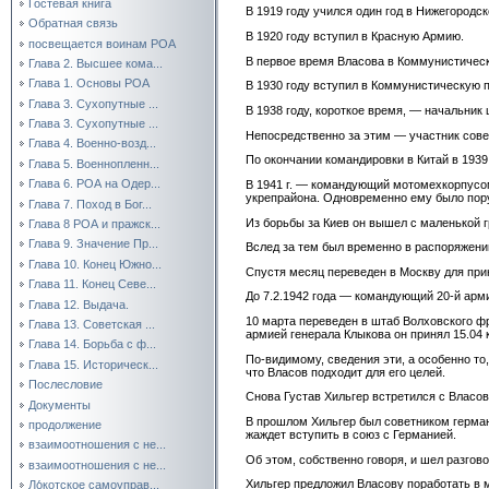
Гостевая книга
В 1919 году учился один год в Нижегородс
Обратная связь
В 1920 году вступил в Красную Армию.
посвещается воинам РОА
В первое время Власова в Коммунистическ
Глава 2. Высшее кома...
Глава 1. Основы РОА
В 1930 году вступил в Коммунистическую 
Глава 3. Сухопутные ...
В 1938 году, короткое время, — начальник 
Глава 3. Сухопутные ...
Непосредственно за этим — участник совет
Глава 4. Военно-возд...
По окончании командировки в Китай в 193
Глава 5. Военнопленн...
Глава 6. РОА на Одер...
В 1941 г. — командующий мотомехкорпусом
укрепрайона. Одновременно ему было пор
Глава 7. Поход в Бог...
Из борьбы за Киев он вышел с маленькой г
Глава 8 РОА и пражск...
Глава 9. Значение Пр...
Вслед за тем был временно в распоряжен
Глава 10. Конец Южно...
Спустя месяц переведен в Москву для при
Глава 11. Конец Севе...
До 7.2.1942 года — командующий 20-й арм
Глава 12. Выдача.
10 марта переведен в штаб Волховского ф
Глава 13. Советская ...
армией генерала Клыкова он принял 15.04
Глава 14. Борьба с ф...
По-видимому, сведения эти, а особенно то
Глава 15. Историческ...
что Власов подходит для его целей.
Послесловие
Снова Густав Хильгер встретился с Власов
Документы
В прошлом Хильгер был советником германс
продолжение
жаждет вступить в союз с Германией.
взаимоотношения с не...
Об этом, собственно говоря, и шел разгово
взаимоотношения с не...
Хильгер предложил Власову поработать в 
Ло́котское самоуправ...