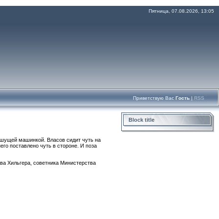
Пятница, 07.08.2026, 13:05
Приветствую Вас
Гость
|
RSS
Block title
ишущей машинкой. Власов сидит чуть на
него поставлено чуть в стороне. И поза
ва Хильгера, советника Министерства