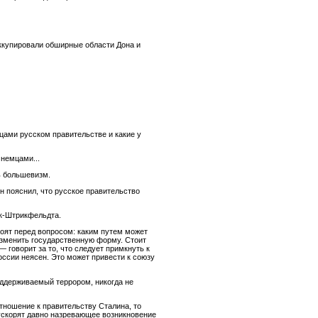
ккупировали обширные области Дона и
мцами русском правительстве и какие у
 немцами...
ь большевизм.
н пояснил, что русское правительство
ик-Штрикфельдта.
оят перед вопросом: каким путем может
изменить государственную форму. Стоит
говорит за то, что следует примкнуть к
ссии неясен. Это может привести к союзу
оддерживаемый террором, никогда не
тношение к правительству Сталина, то
 ускорят давно назревающее возникновение