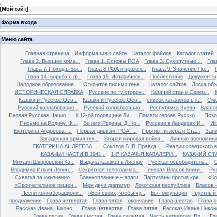
:
[
Мой сайт
]
Форма входа
Меню сайта
Главная страница
Информация о сайте
Каталог файлов
Каталог статей
Глава 2. Высшее кома...
Глава 1. Основы РОА
Глава 3. Сухопутные ...
Гла
Глава 7. Поход в Бог...
Глава 8 РОА и пражск...
Глава 9. Значение Пр...
Глава 14. Борьба с ф...
Глава 15. Историческ...
Послесловие
Документы
Народное образование...
Открытое письмо гене...
Каталог сайтов
Доска об
ИСТОРИЧЕСКАЯ СПРАВКА
Русские по ту сторон...
Казачий стан в Север...
К
Казаки и Русское Осв...
Казаки и Русское Осв...
список каталогов в к...
Сме
Русский коллаборацио...
Русский коллаборацио...
Республика Зуева
Власов
Первая Русская Нацио...
К 12-ой годовщине Ли...
Памяти героев Русско...
Позо
Письмо на Родину. Ф....
Во имя Родины. Д. Ко...
Русские в бандерах И...
Ис
Екатерина Андреева. ...
Первая дивизия РОА. ...
Против Гитлера и Ста...
Запи
Загадочная армия ген...
Вторая мировая война...
Личные воспоминан
ЕКАТЕРИНА АНДРЕЕВА ...
Соколов Б. В. Правда...
Реалии советского вр
КАЗАЧЬИ ЧАСТИ В 1941...
1-Я КАЗАЧЬЯ КАВАЛЕРИ...
КАЗАЧИЙ СТА
Михаил Шкаровский Ка...
Выдача казаков в Лиенце
Русская освободитель...
С
Владимир Ильич Ленин...
Секретная телеграмма...
Генерал Власов Книги...
Рус
Схватка за «жизненно...
Военнопленные – враги
Партизаны против кре...
«Ко
«Окончательное решен...
Меж двух диктатур
Локотская республика
Власов –
Песни коллаборациони...
«Бей своих, чтобы чу...
Быт оккупации
Грустный 
продолжение
Глава четвертая
Глава пятая
окончание
Глава шестая
Глава 
Рассказ Ивана Никоно...
Глава четвертая
Глава пятая
Рассказ Ивана Никоно
Глава пятая
Глава шестая
Глава седьмая
Часть четвертая. Вл...
Гл