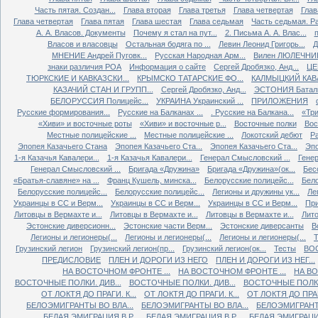
Часть пятая. Создан...
Глава вторая
Глава третья
Глава четвертая
Глав
Глава четвертая
Глава пятая
Глава шестая
Глава седьмая
Часть седьмая. Ра
А. А. Власов. Документы
Почему я стал на пут...
2. Письма А. А. Влас...
Власов и власовцы
Остальная бодяга по ...
Левин Леонид Григорь...
Д
МНЕНИЕ Андрей Пуговк...
Русская Народная Арм...
Вилен ЛЮЛЕЧНИК 
знаки различия РОА
Информация о сайте
Сергей Дробязко, Анд...
ЦЕ
ТЮРКСКИЕ И КАВКАЗСКИ...
КРЫМСКО ТАТАРСКИЕ ФО...
КАЛМЫЦКИЙ КАВА
КАЗАЧИЙ СТАН И ГРУПП...
Сергей Дробязко, Анд...
ЭСТОНИЯ Баталь
БЕЛОРУССИЯ Полицейс...
УКРАИНА Украинский ...
ПРИЛОЖЕНИЯ
Русские формирования...
Русские на Балканах ...
. Русские на Балкана...
«Три
«Хиви» и восточные роты
«Хиви» и восточные р...
Восточные полки
Вос
Местные полицейские ...
Местные полицейские ...
Локотский дебют
Ра
Эпопея Казачьего Стана
Эпопея Казачьего Ста...
Эпопея Казачьего Ста...
Эпо
1-я Казачья Кавалери...
1-я Казачья Кавалери...
Генерал Смысловский ...
Генер
Генерал Смысловский ...
Бригада «Дружина»
Бригада «Дружина»(ок...
Бес
«Братья-славяне» на ...
Франц Кушель, минска...
Белорусские полицейс...
Бело
Белорусские полицейс...
Белорусские полицейс...
Легионы и дружины ук...
Ле
Украинцы в СС и Верм...
Украинцы в СС и Верм...
Украинцы в СС и Верм...
При
Литовцы в Вермахте и...
Литовцы в Вермахте и...
Литовцы в Вермахте и...
Лито
Эстонские диверсионн...
Эстонские части Верм...
Эстонские диверсанты
В
Легионы и легионеры(...
Легионы и легионеры(...
Легионы и легионеры(...
Т
Грузинский легион
Грузинский легион(пр...
Грузинский легион(ок...
Тесты
ВО
ПРЕДИСЛОВИЕ
ПЛЕН И ДОРОГИ ИЗ НЕГО
ПЛЕН И ДОРОГИ ИЗ НЕГ...
НА ВОСТОЧНОМ ФРОНТЕ ...
НА ВОСТОЧНОМ ФРОНТЕ ...
НА ВО
ВОСТОЧНЫЕ ПОЛКИ. ДИВ...
ВОСТОЧНЫЕ ПОЛКИ. ДИВ...
ВОСТОЧНЫЕ ПОЛКИ.
ОТ ЛОКТЯ ДО ПРАГИ. К...
ОТ ЛОКТЯ ДО ПРАГИ. К...
ОТ ЛОКТЯ ДО ПРАГИ
БЕЛОЭМИГРАНТЫ ВО ВЛА...
БЕЛОЭМИГРАНТЫ ВО ВЛА...
БЕЛОЭМИГРАНТЫ
БЕЛАЯ ЭМИГРАЦИЯ В Р...
БЕЛАЯ ЭМИГРАЦИЯ В Р...
БЕЛАЯ ЭМИГРАЦИЯ 