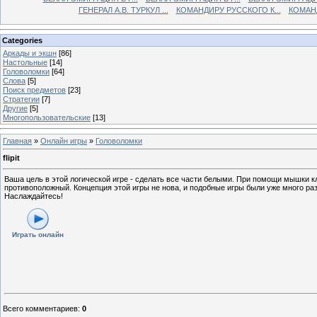
ГЕНЕРАЛ А.В. ТУРКУЛ ...
КОМАНДИРУ РУССКОГО К...
КОМАНД
Categories
Аркады и экшн
[86]
Настольные
[14]
Головоломки
[64]
Слова
[5]
Поиск предметов
[23]
Стратегии
[7]
Другие
[5]
Многопользовательские
[13]
Главная
»
Онлайн игры
»
Головоломки
flipit
Ваша цель в этой логической игре - сделать все части белыми. При помощи мышки кл
противоположный. Концепция этой игры не нова, и подобные игры были уже много раз,
Наслаждайтесь!
Играть онлайн
Всего комментариев
:
0