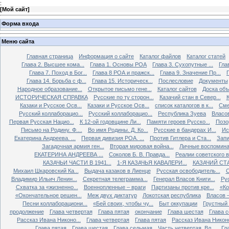
:
[
Мой сайт
]
Форма входа
Меню сайта
Главная страница
Информация о сайте
Каталог файлов
Каталог статей
Глава 2. Высшее кома...
Глава 1. Основы РОА
Глава 3. Сухопутные ...
Гла
Глава 7. Поход в Бог...
Глава 8 РОА и пражск...
Глава 9. Значение Пр...
Глава 14. Борьба с ф...
Глава 15. Историческ...
Послесловие
Документы
Народное образование...
Открытое письмо гене...
Каталог сайтов
Доска об
ИСТОРИЧЕСКАЯ СПРАВКА
Русские по ту сторон...
Казачий стан в Север...
К
Казаки и Русское Осв...
Казаки и Русское Осв...
список каталогов в к...
Сме
Русский коллаборацио...
Русский коллаборацио...
Республика Зуева
Власов
Первая Русская Нацио...
К 12-ой годовщине Ли...
Памяти героев Русско...
Позо
Письмо на Родину. Ф....
Во имя Родины. Д. Ко...
Русские в бандерах И...
Ис
Екатерина Андреева. ...
Первая дивизия РОА. ...
Против Гитлера и Ста...
Запи
Загадочная армия ген...
Вторая мировая война...
Личные воспоминан
ЕКАТЕРИНА АНДРЕЕВА ...
Соколов Б. В. Правда...
Реалии советского вр
КАЗАЧЬИ ЧАСТИ В 1941...
1-Я КАЗАЧЬЯ КАВАЛЕРИ...
КАЗАЧИЙ СТА
Михаил Шкаровский Ка...
Выдача казаков в Лиенце
Русская освободитель...
С
Владимир Ильич Ленин...
Секретная телеграмма...
Генерал Власов Книги...
Рус
Схватка за «жизненно...
Военнопленные – враги
Партизаны против кре...
«Ко
«Окончательное решен...
Меж двух диктатур
Локотская республика
Власов –
Песни коллаборациони...
«Бей своих, чтобы чу...
Быт оккупации
Грустный 
продолжение
Глава четвертая
Глава пятая
окончание
Глава шестая
Глава 
Рассказ Ивана Никоно...
Глава четвертая
Глава пятая
Рассказ Ивана Никоно
Глава пятая
Глава шестая
Глава седьмая
Часть четвертая. Вл...
Гл