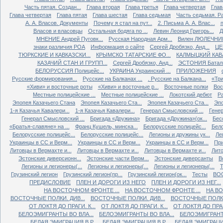
Часть пятая. Создан...
Глава вторая
Глава третья
Глава четвертая
Глав
Глава четвертая
Глава пятая
Глава шестая
Глава седьмая
Часть седьмая. Ра
А. А. Власов. Документы
Почему я стал на пут...
2. Письма А. А. Влас...
Власов и власовцы
Остальная бодяга по ...
Левин Леонид Григорь...
Д
МНЕНИЕ Андрей Пуговк...
Русская Народная Арм...
Вилен ЛЮЛЕЧНИК 
знаки различия РОА
Информация о сайте
Сергей Дробязко, Анд...
ЦЕ
ТЮРКСКИЕ И КАВКАЗСКИ...
КРЫМСКО ТАТАРСКИЕ ФО...
КАЛМЫЦКИЙ КАВА
КАЗАЧИЙ СТАН И ГРУПП...
Сергей Дробязко, Анд...
ЭСТОНИЯ Баталь
БЕЛОРУССИЯ Полицейс...
УКРАИНА Украинский ...
ПРИЛОЖЕНИЯ
Русские формирования...
Русские на Балканах ...
. Русские на Балкана...
«Три
«Хиви» и восточные роты
«Хиви» и восточные р...
Восточные полки
Вос
Местные полицейские ...
Местные полицейские ...
Локотский дебют
Ра
Эпопея Казачьего Стана
Эпопея Казачьего Ста...
Эпопея Казачьего Ста...
Эпо
1-я Казачья Кавалери...
1-я Казачья Кавалери...
Генерал Смысловский ...
Генер
Генерал Смысловский ...
Бригада «Дружина»
Бригада «Дружина»(ок...
Бес
«Братья-славяне» на ...
Франц Кушель, минска...
Белорусские полицейс...
Бело
Белорусские полицейс...
Белорусские полицейс...
Легионы и дружины ук...
Ле
Украинцы в СС и Верм...
Украинцы в СС и Верм...
Украинцы в СС и Верм...
При
Литовцы в Вермахте и...
Литовцы в Вермахте и...
Литовцы в Вермахте и...
Лито
Эстонские диверсионн...
Эстонские части Верм...
Эстонские диверсанты
В
Легионы и легионеры(...
Легионы и легионеры(...
Легионы и легионеры(...
Т
Грузинский легион
Грузинский легион(пр...
Грузинский легион(ок...
Тесты
ВО
ПРЕДИСЛОВИЕ
ПЛЕН И ДОРОГИ ИЗ НЕГО
ПЛЕН И ДОРОГИ ИЗ НЕГ...
НА ВОСТОЧНОМ ФРОНТЕ ...
НА ВОСТОЧНОМ ФРОНТЕ ...
НА ВО
ВОСТОЧНЫЕ ПОЛКИ. ДИВ...
ВОСТОЧНЫЕ ПОЛКИ. ДИВ...
ВОСТОЧНЫЕ ПОЛКИ.
ОТ ЛОКТЯ ДО ПРАГИ. К...
ОТ ЛОКТЯ ДО ПРАГИ. К...
ОТ ЛОКТЯ ДО ПРАГИ
БЕЛОЭМИГРАНТЫ ВО ВЛА...
БЕЛОЭМИГРАНТЫ ВО ВЛА...
БЕЛОЭМИГРАНТЫ
БЕЛАЯ ЭМИГРАЦИЯ В Р...
БЕЛАЯ ЭМИГРАЦИЯ В Р...
БЕЛАЯ ЭМИГРАЦИЯ 