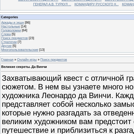
ГЕНЕРАЛ А.В. ТУРКУЛ ...
КОМАНДИРУ РУССКОГО К...
КОМАНД
Categories
Аркады и экшн
[86]
Настольные
[14]
Головоломки
[64]
Слова
[5]
Поиск предметов
[23]
Стратегии
[7]
Другие
[5]
Многопользовательские
[13]
Главная
»
Онлайн игры
»
Поиск предметов
Великие секреты. Да Винчи
Захватывающий квест с отличной г
сюжетом. В нем вы узнаете много но
художника Леонардо да Винчи. Кажд
представляет собой несколько замы
которые нужно разгадать за отведен
великим художником вам предстоит
путешествие и приблизиться к разг