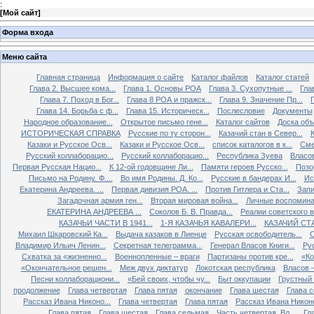
:
[
Мой сайт
]
Форма входа
Меню сайта
Главная страница
Информация о сайте
Каталог файлов
Каталог статей
Глава 2. Высшее кома...
Глава 1. Основы РОА
Глава 3. Сухопутные ...
Гла
Глава 7. Поход в Бог...
Глава 8 РОА и пражск...
Глава 9. Значение Пр...
Глава 14. Борьба с ф...
Глава 15. Историческ...
Послесловие
Документы
Народное образование...
Открытое письмо гене...
Каталог сайтов
Доска об
ИСТОРИЧЕСКАЯ СПРАВКА
Русские по ту сторон...
Казачий стан в Север...
К
Казаки и Русское Осв...
Казаки и Русское Осв...
список каталогов в к...
Сме
Русский коллаборацио...
Русский коллаборацио...
Республика Зуева
Власов
Первая Русская Нацио...
К 12-ой годовщине Ли...
Памяти героев Русско...
Позо
Письмо на Родину. Ф....
Во имя Родины. Д. Ко...
Русские в бандерах И...
Ис
Екатерина Андреева. ...
Первая дивизия РОА. ...
Против Гитлера и Ста...
Запи
Загадочная армия ген...
Вторая мировая война...
Личные воспоминан
ЕКАТЕРИНА АНДРЕЕВА ...
Соколов Б. В. Правда...
Реалии советского вр
КАЗАЧЬИ ЧАСТИ В 1941...
1-Я КАЗАЧЬЯ КАВАЛЕРИ...
КАЗАЧИЙ СТА
Михаил Шкаровский Ка...
Выдача казаков в Лиенце
Русская освободитель...
С
Владимир Ильич Ленин...
Секретная телеграмма...
Генерал Власов Книги...
Рус
Схватка за «жизненно...
Военнопленные – враги
Партизаны против кре...
«Ко
«Окончательное решен...
Меж двух диктатур
Локотская республика
Власов –
Песни коллаборациони...
«Бей своих, чтобы чу...
Быт оккупации
Грустный 
продолжение
Глава четвертая
Глава пятая
окончание
Глава шестая
Глава 
Рассказ Ивана Никоно...
Глава четвертая
Глава пятая
Рассказ Ивана Никоно
Глава пятая
Глава шестая
Глава седьмая
Часть четвертая. Вл...
Гл