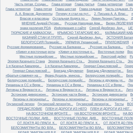
Часть пятая. Создан...
Глава вторая
Глава третья
Глава четвертая
Глав
Глава четвертая
Глава пятая
Глава шестая
Глава седьмая
Часть седьмая. Ра
А. А. Власов. Документы
Почему я стал на пут...
2. Письма А. А. Влас...
Власов и власовцы
Остальная бодяга по ...
Левин Леонид Григорь...
Д
МНЕНИЕ Андрей Пуговк...
Русская Народная Арм...
Вилен ЛЮЛЕЧНИК 
знаки различия РОА
Информация о сайте
Сергей Дробязко, Анд...
ЦЕ
ТЮРКСКИЕ И КАВКАЗСКИ...
КРЫМСКО ТАТАРСКИЕ ФО...
КАЛМЫЦКИЙ КАВА
КАЗАЧИЙ СТАН И ГРУПП...
Сергей Дробязко, Анд...
ЭСТОНИЯ Баталь
БЕЛОРУССИЯ Полицейс...
УКРАИНА Украинский ...
ПРИЛОЖЕНИЯ
Русские формирования...
Русские на Балканах ...
. Русские на Балкана...
«Три
«Хиви» и восточные роты
«Хиви» и восточные р...
Восточные полки
Вос
Местные полицейские ...
Местные полицейские ...
Локотский дебют
Ра
Эпопея Казачьего Стана
Эпопея Казачьего Ста...
Эпопея Казачьего Ста...
Эпо
1-я Казачья Кавалери...
1-я Казачья Кавалери...
Генерал Смысловский ...
Генер
Генерал Смысловский ...
Бригада «Дружина»
Бригада «Дружина»(ок...
Бес
«Братья-славяне» на ...
Франц Кушель, минска...
Белорусские полицейс...
Бело
Белорусские полицейс...
Белорусские полицейс...
Легионы и дружины ук...
Ле
Украинцы в СС и Верм...
Украинцы в СС и Верм...
Украинцы в СС и Верм...
При
Литовцы в Вермахте и...
Литовцы в Вермахте и...
Литовцы в Вермахте и...
Лито
Эстонские диверсионн...
Эстонские части Верм...
Эстонские диверсанты
В
Легионы и легионеры(...
Легионы и легионеры(...
Легионы и легионеры(...
Т
Грузинский легион
Грузинский легион(пр...
Грузинский легион(ок...
Тесты
ВО
ПРЕДИСЛОВИЕ
ПЛЕН И ДОРОГИ ИЗ НЕГО
ПЛЕН И ДОРОГИ ИЗ НЕГ...
НА ВОСТОЧНОМ ФРОНТЕ ...
НА ВОСТОЧНОМ ФРОНТЕ ...
НА ВО
ВОСТОЧНЫЕ ПОЛКИ. ДИВ...
ВОСТОЧНЫЕ ПОЛКИ. ДИВ...
ВОСТОЧНЫЕ ПОЛКИ.
ОТ ЛОКТЯ ДО ПРАГИ. К...
ОТ ЛОКТЯ ДО ПРАГИ. К...
ОТ ЛОКТЯ ДО ПРАГИ
БЕЛОЭМИГРАНТЫ ВО ВЛА...
БЕЛОЭМИГРАНТЫ ВО ВЛА...
БЕЛОЭМИГРАНТЫ
БЕЛАЯ ЭМИГРАЦИЯ В Р...
БЕЛАЯ ЭМИГРАЦИЯ В Р...
БЕЛАЯ ЭМИГРАЦИЯ 