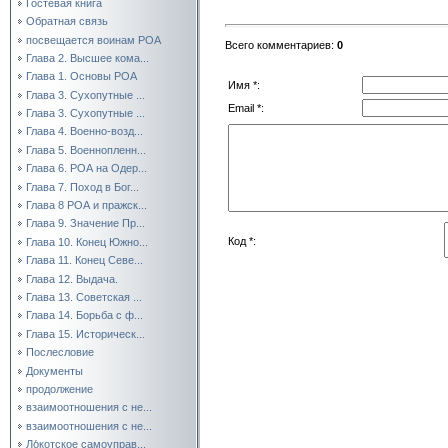
Гостевая книга
Обратная связь
посвещается воинам РОА
Всего комментариев
:
0
Глава 2. Высшее кома...
Глава 1. Основы РОА
Имя *:
Глава 3. Сухопутные ...
Email *:
Глава 3. Сухопутные ...
Глава 4. Военно-возд...
Глава 5. Военнопленн...
Глава 6. РОА на Одер...
Глава 7. Поход в Бог...
Глава 8 РОА и пражск...
Глава 9. Значение Пр...
Код *:
Глава 10. Конец Южно...
Глава 11. Конец Севе...
Глава 12. Выдача.
Глава 13. Советская ...
Глава 14. Борьба с ф...
Глава 15. Историческ...
Послесловие
Документы
продолжение
взаимоотношения с не...
взаимоотношения с не...
Ло́котское самоуправ...