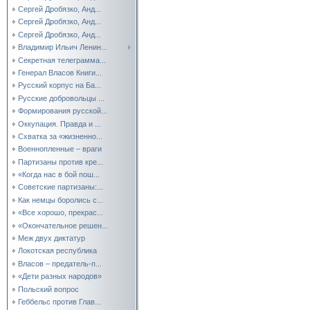
Сергей Дробязко, Анд...
Сергей Дробязко, Анд...
Сергей Дробязко, Анд...
Владимир Ильич Ленин...
Секретная телеграмма...
Генерал Власов Книги...
Русский корпус на Ба...
Русские добровольцы ...
Формирования русской...
Оккупация. Правда и ...
Схватка за «жизненно...
Военнопленные – враги
Партизаны против кре...
«Когда нас в бой пош...
Советские партизаны:...
Как немцы боролись с...
«Все хорошо, прекрас...
«Окончательное решен...
Меж двух диктатур
Локотская республика
Власов – предатель-п...
«Дети разных народов»
Польский вопрос
Геббельс против Глав...