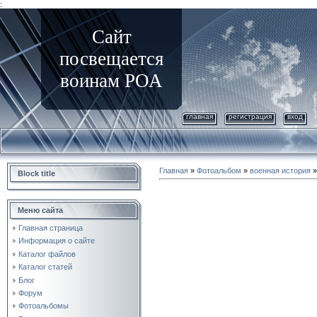
:
Сайт
посвещается
воинам РОА
главная
регистрация
вход
Главная
»
Фотоальбом
»
военная история
Block title
Меню сайта
Главная страница
Информация о сайте
Каталог файлов
Каталог статей
Блог
Форум
Фотоальбомы