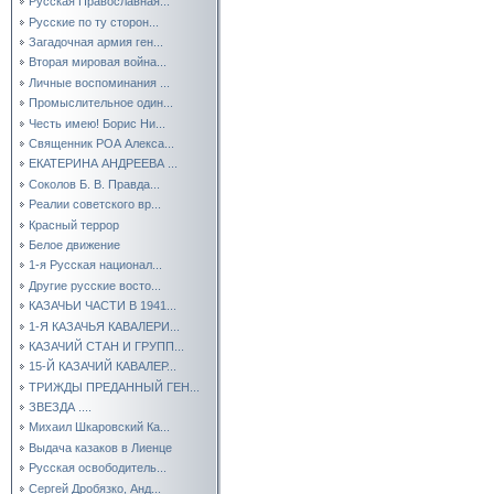
Русская Православная...
Русские по ту сторон...
Загадочная армия ген...
Вторая мировая война...
Личные воспоминания ...
Промыслительное один...
Честь имею! Борис Ни...
Священник РОА Алекса...
ЕКАТЕРИНА АНДРЕЕВА ...
Соколов Б. В. Правда...
Реалии советского вр...
Красный террор
Белое движение
1-я Русская национал...
Другие русские восто...
КАЗАЧЬИ ЧАСТИ В 1941...
1-Я КАЗАЧЬЯ КАВАЛЕРИ...
КАЗАЧИЙ СТАН И ГРУПП...
15-Й КАЗАЧИЙ КАВАЛЕР...
ТРИЖДЫ ПРЕДАННЫЙ ГЕН...
ЗВЕЗДА ....
Михаил Шкаровский Ка...
Выдача казаков в Лиенце
Русская освободитель...
Сергей Дробязко, Анд...