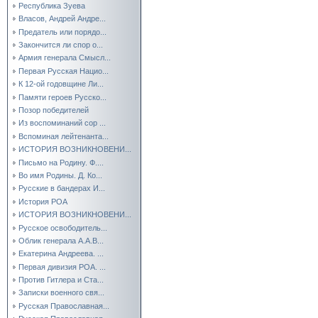
Республика Зуева
Власов, Андрей Андре...
Предатель или порядо...
Закончится ли спор о...
Армия генерала Смысл...
Первая Русская Нацио...
К 12-ой годовщине Ли...
Памяти героев Русско...
Позор победителей
Из воспоминаний сор ...
Вспоминая лейтенанта...
ИСТОРИЯ ВОЗНИКНОВЕНИ...
Письмо на Родину. Ф....
Во имя Родины. Д. Ко...
Русские в бандерах И...
История РОА
ИСТОРИЯ ВОЗНИКНОВЕНИ...
Русское освободитель...
Облик генерала А.А.В...
Екатерина Андреева. ...
Первая дивизия РОА. ...
Против Гитлера и Ста...
Записки военного свя...
Русская Православная...