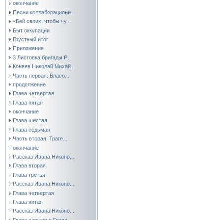
окончание
Песни коллаборациони...
«Бей своих, чтобы чу...
Быт оккупации
Грустный итог
Приложение
3 Листовка бригады Р...
Коняев Николай Михай...
Часть первая. Власо...
продолжение
Глава четвертая
Глава пятая
окончание
Глава шестая
Глава седьмая
Часть вторая. Траге...
окончание
Рассказ Ивана Никоно...
Глава вторая
Глава третья
Рассказ Ивана Никоно...
Глава четвертая
Глава пятая
Рассказ Ивана Никоно...
Глава шестая и Глава...