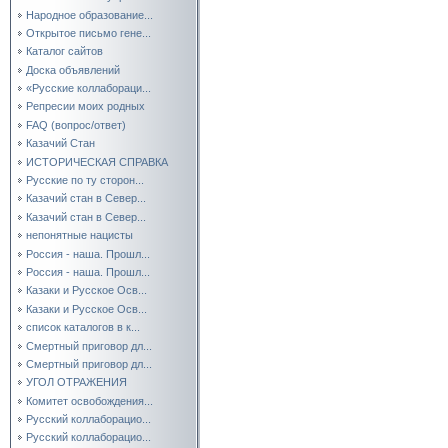
Народное образование...
Открытое письмо гене...
Каталог сайтов
Доска объявлений
«Русские коллабораци...
Репресии моих родных
FAQ (вопрос/ответ)
Казачий Стан
ИСТОРИЧЕСКАЯ СПРАВКА
Русские по ту сторон...
Казачий стан в Север...
Казачий стан в Север...
непонятные нацисты
Россия - наша. Прошл...
Россия - наша. Прошл...
Казаки и Русское Осв...
Казаки и Русское Осв...
список каталогов в к...
Смертный приговор дл...
Смертный приговор дл...
УГОЛ ОТРАЖЕНИЯ
Комитет освобождения...
Русский коллаборацио...
Русский коллаборацио...