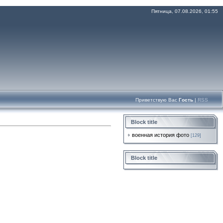
Пятница, 07.08.2026, 01:55
Приветствую Вас
Гость
|
RSS
Block title
военная история фото
[129]
Block title