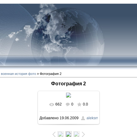
»
военная история фото
» Фотография 2
Фотография 2
662
0
0.0
В реальном размере
Добавлено
19.06.2009
aleksrr
352x529
/ 46.1Kb