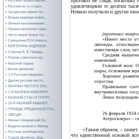
протокол не глядя, поскольку
Русская Православная...
удовлетворяли те десятки тыс
Русские по ту сторон...
Немало получили и другие ино
Загадочная армия ген...
Вторая мировая война...
Личные воспоминания ...
Промыслительное один...
(протокол микрос
Честь имею! Борис Ни...
«Имеет место ут
Священник РОА Алекса...
липоиды, относящие
ЕКАТЕРИНА АНДРЕЕВА ...
известковые слои, пе
Соколов Б. В. Правда...
Средняя мышечна
Реалии советского вр...
изменений.
Красный террор
Головной мозг. О
Белое движение
шары, отложения зере
1-я Русская национал...
Хорошее развити
Другие русские восто...
отростки.
Правильное соот
КАЗАЧЬИ ЧАСТИ В 1941...
внутримозговых сосуд
1-Я КАЗАЧЬЯ КАВАЛЕРИ...
Левое полушарие 
КАЗАЧИЙ СТАН И ГРУПП...
15-Й КАЗАЧИЙ КАВАЛЕР...
ТРИЖДЫ ПРЕДАННЫЙ ГЕН...
26 февраля 1924 
ЗВЕЗДА ....
Атеросклероз – с
Михаил Шкаровский Ка...
Выдача казаков в Лиенце
«Таким образом, – пишет 
Русская освободитель...
что единственной основой вс
Сергей Дробязко, Анд...