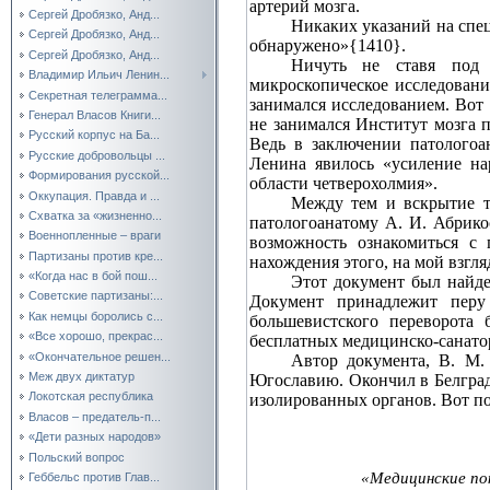
артерий мозга.
Сергей Дробязко, Анд...
Никаких указаний на спец
Сергей Дробязко, Анд...
обнаружено»{1410}.
Сергей Дробязко, Анд...
Ничуть не ставя под с
Владимир Ильич Ленин...
микроскопическое исследовани
Секретная телеграмма...
занимался исследованием. Вот
Генерал Власов Книги...
не занимался Институт мозга 
Русский корпус на Ба...
Ведь в заключении патологоа
Русские добровольцы ...
Ленина явилось «усиление на
Формирования русской...
области четверохолмия».
Оккупация. Правда и ...
Между тем и вскрытие те
Схватка за «жизненно...
патологоанатому А. И. Абрико
Военнопленные – враги
возможность ознакомиться с 
Партизаны против кре...
нахождения этого, на мой взгл
«Когда нас в бой пош...
Этот документ был найде
Советские партизаны:...
Документ принадлежит перу
Как немцы боролись с...
большевистского переворота
«Все хорошо, прекрас...
бесплатных медицинско‑санато
«Окончательное решен...
Автор документа, В. М.
Меж двух диктатур
Югославию. Окончил в Белград
Локотская республика
изолированных органов. Вот п
Власов – предатель-п...
«Дети разных народов»
Польский вопрос
«Медицинские пок
Геббельс против Глав...