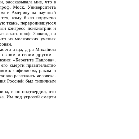
, рассказывала мне, что в
проф. Моск. Университета
дом в Америку на научный
з тех, кому было поручено
рную ткань, переродившуюся
ный конгресс психиатрии и
азыскать проф. Залкинда и
о‑то из московских ученых
рован.
моего отца, д‑ра Михайила
с сыном и своим другом –
сано: «Берегите Павлова».
 его смерти правительство
нями: сифилисом, раком и
уховно разложить человека.
ения Россией был типичным
ина, и он подтвердил, что
ча. Им под угрозой смерти