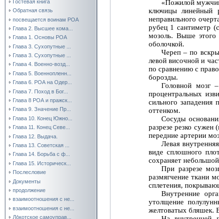
«Пожилой мужчина
Гостевая книга
ключицы линейный 
Обратная связь
неправильного очерта
посвещается воинам РОА
рубец 1 сантиметр (
Глава 2. Высшее кома...
мозоль. Выше этого 
Глава 1. Основы РОА
оболочкой.
Глава 3. Сухопутные ...
Череп – по вскры
Глава 3. Сухопутные ...
левой височной и час
Глава 4. Военно-возд...
по сравнению с право
Глава 5. Военнопленн...
борозды.
Глава 6. РОА на Одер...
Головной мозг –
Глава 7. Поход в Бог...
процентральных изви
Глава 8 РОА и пражск...
сильного западения 
Глава 9. Значение Пр...
оттенком.
Сосуды основани
Глава 10. Конец Южно...
разрезе резко сужен 
Глава 11. Конец Севе...
передние артерии моз
Глава 12. Выдача.
Левая внутренняя
Глава 13. Советская ...
виде сплошного плот
Глава 14. Борьба с ф...
сохраняет небольшо
Глава 15. Историческ...
При разрезе моз
Послесловие
размягчение ткани м
Документы
сплетения, покрыва
продолжение
Внутренние орга
взаимоотношения с не...
утолщение полулунн
взаимоотношения с не...
желтоватых бляшек. В
Ло́котское самоуправ...
На внутренней 