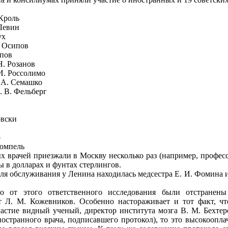
 Кроль
 Левин
ух
. Осипов
опов
Н. Розанов
 И. Россолимо
. А. Семашко
. В. Фельберг
овски
р
рюмпель
х врачей приезжали в Москву несколько раз (например, профес
 в долларах и фунтах стерлингов.
ля обслуживания у Ленина находилась медсестра Е. И. Фомина 
то от этого ответственного исследования были отстранен
т Л. М. Кожевников. Особенно настораживает и тот факт, ч
астие видный ученый, директор института мозга В. М. Бехтере
ностранного врача, подписавшего протокол), то это высокоопл