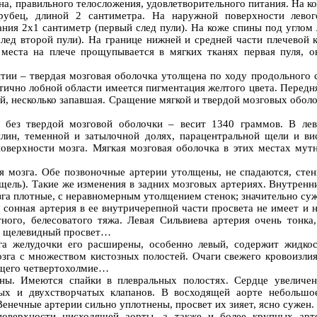
, правильного телосложения, удовлетворительного питания. На ко
рубец, длиной 2 сантиметра. На наружной поверхности лево
ния 2х1 сантиметр (первый след пули). На коже спины под углом 
след второй пули). На границе нижней и средней части плечевой 
места на плече прощупывается в мягких тканях первая пуля, о
тии – твердая мозговая оболочка утолщена по ходу продольного с
тично лобной области имеется пигментация желтого цвета. Передн
й, несколько запавшая. Сращение мягкой и твердой мозговых обол
 без твердой мозговой оболочки – весит 1340 граммов. В ле
лин, теменной и затылочной долях, парацентральной щели и ви
поверхности мозга. Мягкая мозговая оболочка в этих местах мутн
я мозга. Обе позвоночные артерии утолщены, не спадаются, стен
(щель). Такие же изменения в задних мозговых артериях. Внутренн
га плотные, с неравномерным утолщением стенок; значительно суж
 сонная артерия в ее внутричерепной части просвета не имеет и н
ного, белесоватого тяжа. Левая Сильвиева артерия очень тонка,
й щелевидный просвет…
га желудочки его расширены, особенно левый, содержит жидкос
озга с множеством кистозных полостей. Очаги свежего кровоизлия
ющего четвертохолмие…
ны. Имеются спайки в плевральных полостях. Сердце увеличен
ых и двухстворчатых клапанов. В восходящей аорте небольшо
енечные артерии сильно уплотнены, просвет их зияет, ясно сужен.
поверхности нисходящей аорты, а также и более крупных ар