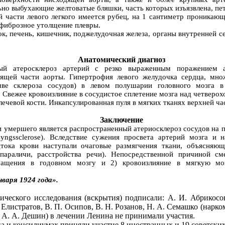
ьно выбухающие желтоватые бляшки, часть которых изъязвлена, пе
й части левого легкого имеется рубец, на 1 сантиметр проникающ
у фиброзное утолщение плевры.
ок, печень, кишечник, поджелудочная железа, органы внутренней 
Анатомический диагноз
ный атеросклероз артерий с резко выраженным поражением а
дящей части аорты. Гипертрофия левого желудочка сердца, мно
чве склероза сосудов) в левом полушарии головного мозга в
 Свежее кровоизлияние в сосудистое сплетение мозга над четверох
лечевой кости. Инкапсулированная пуля в мягких тканях верхней ча
Заключение
 умершего является распространенный атериосклероз сосудов на 
yngssclerose). Вследствие сужения просвета артерий мозга и 
дтока крови наступали очаговые размягчения ткани, объясняю
параличи, расстройства речи). Непосредственной причиной см
ращения в годовном мозгу и 2) кровоизлияние в мягкую мо
нваря 1924 года».
ческого исследования (вскрытия) подписали: А. И. Абрикосов,
. Елистратов, В. П. Осипов, В. Н. Розанов, Н. А. Семашко (нарко
и А. А. Дешин) в лечении Ленина не принимали участия.
а и консилиумах приняли участие 8 иностранных и 19 советских