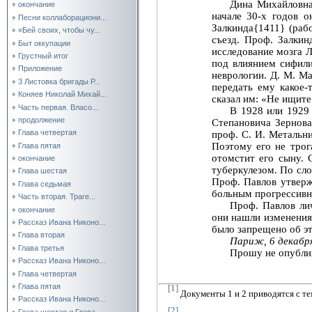
Дина Михайловна 
окончание
начале 30‑х годов о
Песни коллаборациони...
Залкинда{1411} (раб
«Бей своих, чтобы чу...
съезд. Проф. Залкин
Быт оккупации
исследование мозга Л
Грустный итог
под влиянием сифили
Приложение
неврологии. Д. М. Ма
3 Листовка бригады Р...
передать ему какое‑
Коняев Николай Михай...
сказал им: «Не ищите
Часть первая. Власо...
В 1928 или 1929
продолжение
Степановича Зернова
Глава четвертая
проф. С. И. Метальн
Поэтому его не трога
Глава пятая
отомстит его сыну. 
окончание
туберкулезом. По сло
Глава шестая
Проф. Павлов утверж
Глава седьмая
больным прогрессивн
Часть вторая. Траге...
Проф. Павлов ли
окончание
они нашли изменения
Рассказ Ивана Никоно...
было запрещено об эт
Глава вторая
Париж, 6 декабря
Глава третья
Прошу не опублик
Рассказ Ивана Никоно...
Глава четвертая
Глава пятая
[1]
Документы 1 и 2 приводятся с т
Рассказ Ивана Никоно...
[2]
Глава шестая и Глава...