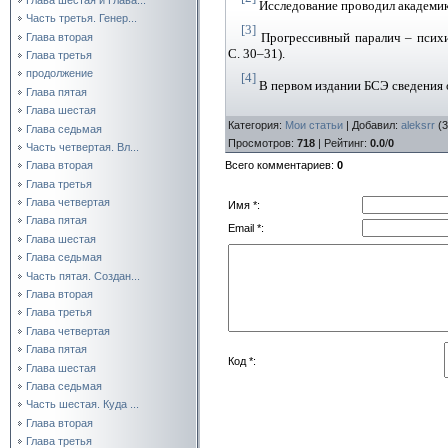
Исследование проводил академик
Часть третья. Генер...
[3]
Прогрессивный паралич – психи
Глава вторая
С. 30–31).
Глава третья
продолжение
[4]
В первом издании БСЭ сведения о
Глава пятая
Глава шестая
Категория
:
Мои статьи
|
Добавил
:
aleksrr
(3
Глава седьмая
Просмотров
:
718
|
Рейтинг
:
0.0
/
0
Часть четвертая. Вл...
Всего комментариев
:
0
Глава вторая
Глава третья
Глава четвертая
Имя *:
Глава пятая
Email *:
Глава шестая
Глава седьмая
Часть пятая. Создан...
Глава вторая
Глава третья
Глава четвертая
Глава пятая
Код *:
Глава шестая
Глава седьмая
Часть шестая. Куда ...
Глава вторая
Глава третья