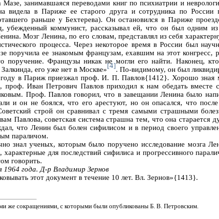
Мазе, занимавшаяся переводами книг по психиатрии и неврологии
на видела в Париже ее старого друга и сотрудника по России 
отавшего раньше у Бехтерева). Он остановился в Париже проез
д, убежденный коммунист, рассказывал ей, что он был одним и
енина. Мозг Ленина, по его словам, представлял из себя характе
стического процесса. Через некоторое время в России был науч
зе поручила ее знакомым французам, ехавшим на этот конгресс, р
то поручение. Французы никак не могли его найти. Наконец, кт
[4]
 Залкинда, его уже нет в Москве»
. По‑видимому, он был ликвиди
 году в Париж приезжал проф. И. П. Павлов{1412}. Хорошо зная 
, проф. Иван Петрович Павлов приходил к нам обедать вместе 
иковым. Проф. Павлов говорил, что в завещании Ленина было напи
ли и он не боялся, что его арестуют, но он опасался, что после
Советский строй он сравнивал с тремя самыми страшными болез
вам Павлова, советская система страшна тем, что она старается д
дал, что Ленин был болен сифилисом и в период своего управл
ым параличом.
чно знал ученых, которым было поручено исследование мозга Лен
, характерные для последствий сифилиса и прогрессивного парали
ом говорить.
 1964 года. Д‑р Владимир Зернов
овывать этот документ в течение 10 лет. Вл. Зернов»{1413}.
еми же сокращениями, с которыми были опубликованы Б. В. Петровским.