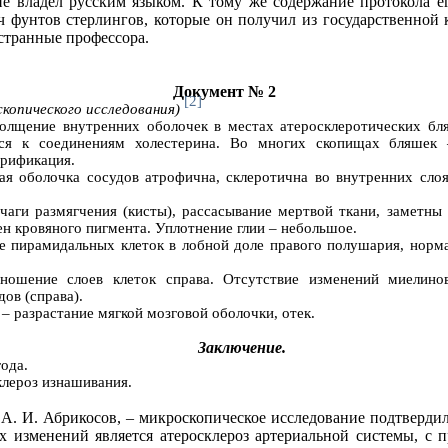
 не владел русским языком. К тому же содержание протокола ег
яч фунтов стерлингов, которые он получил из государственной
странные профессора.
Документ № 2
[2]
копического исследования)
олщение внутренних оболочек в местах атеросклеротических бл
ся к соединениям холестерина. Во многих скопищах бляшек –
трификация.
я оболочка сосудов атрофична, склеротична во внутренних слоя
чаги размягчения (кисты), рассасывание мертвой ткани, заметны
н кровяного пигмента. Уплотнение глии – небольшое.
е пирамидальных клеток в лобной доле правого полушария, норма
ношение слоев клеток справа. Отсутствие изменений миелино
ов (справа).
– разрастание мягкой мозговой оболочки, отек.
Заключение.
года.
клероз изнашивания.
А. И. Абрикосов, – микроскопическое исследование подтвердил
ех изменений является атеросклероз артериальной системы, с