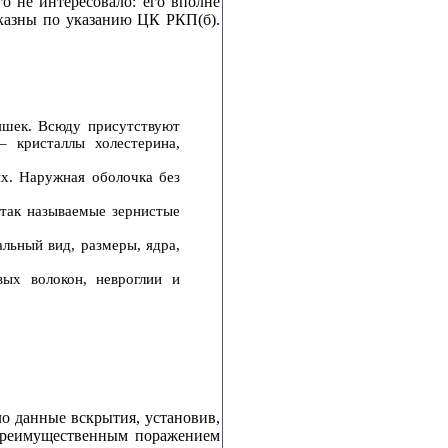
о не интересовало: его вполне
 казны по указанию ЦК РКП(б).
яшек. Всюду присутствуют
 кристаллы холестерина,
х. Наружная оболочка без
 так называемые зернистые
льный вид, размеры, ядра,
вых волокон, невроглии и
о данные вскрытия, установив,
 преимущественным поражением