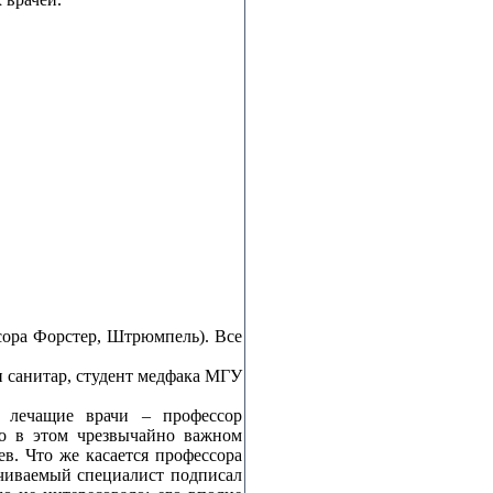
сора Форстер, Штрюмпель). Все
и санитар, студент медфака МГУ
ы лечащие врачи – профессор
то в этом чрезвычайно важном
в. Что же касается профессора
ачиваемый специалист подписал