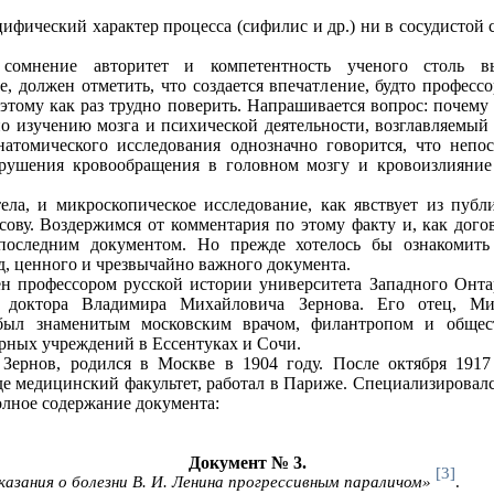
ифический характер процесса (сифилис и др.) ни в сосудистой с
омнение авторитет и компетентность ученого столь вы
е, должен отметить, что создается впечатление, будто професс
 этому как раз трудно поверить. Напрашивается вопрос: почему
по изучению мозга и психической деятельности, возглавляемый
натомического исследования однозначно говорится, что непо
рушения кровообращения в головном мозгу и кровоизлияни
ла, и микроскопическое исследование, как явствует из публ
сову. Воздержимся от комментария по этому факту и, как дого
последним документом. Но прежде хотелось бы ознакомить
яд, ценного и чрезвычайно важного документа.
н профессором русской истории университета Западного Онта
 доктора Владимира Михайловича Зернова. Его отец, Ми
 был знаменитым московским врачом, филантропом и общест
рных учреждений в Ессентуках и Сочи.
 Зернов, родился в Москве в 1904 году. После октября 1917
е медицинский факультет, работал в Париже. Специализировал
олное содержание документа:
Документ № 3.
[3]
азания о болезни В. И. Ленина прогрессивным параличом»
.