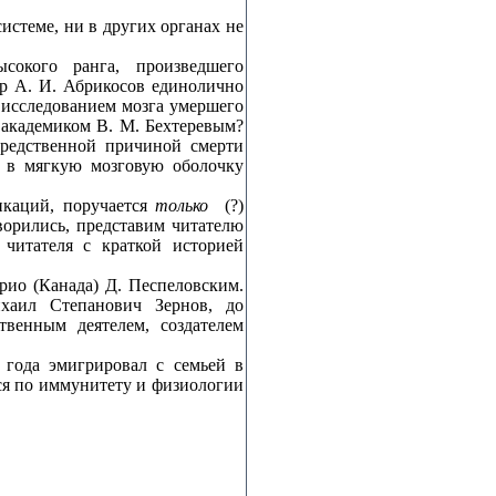
истеме, ни в других органах не
сокого ранга, произведшего
ор А. И. Абрикосов единолично
 исследованием мозга умершего
 академиком В. М. Бехтеревым?
средственной причиной смерти
е в мягкую мозговую оболочку
икаций, поручается
только
(?)
ворились, представим читателю
 читателя с краткой историей
рио (Канада) Д. Песпеловским.
хаил Степанович Зернов, до
венным деятелем, создателем
 года эмигрировал с семьей в
ся по иммунитету и физиологии