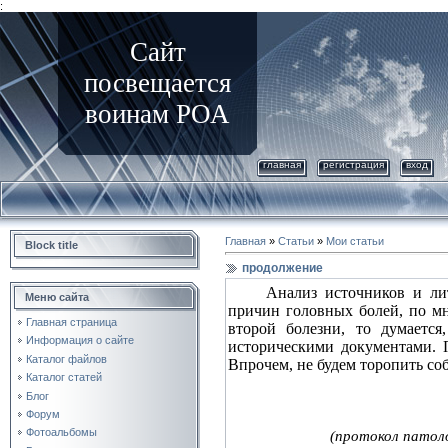
:
Сайт
посвещается
воинам РОА
главная
регистрация
вход
Главная
»
Статьи
»
Мои статьи
Block title
продолжение
Анализ источников и ли
Меню сайта
причин головных болей, по мн
Главная страница
второй болезни, то думается
Информация о сайте
историческими документами. 
Каталог файлов
Впрочем, не будем торопить со
Каталог статей
Блог
Форум
Фотоальбомы
(протокол патол