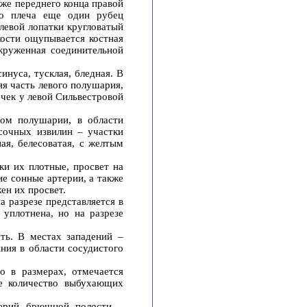
же переднего конца правой
го плеча еще один рубец
левой лопатки кругловатый
кости ощупывается костная
круженная соединительной
инуса, тусклая, бледная. В
яя часть левого полушария,
очек у левой Сильвестровой
вом полушарии, в области
сочных извилин – участки
ая, белесоватая, с желтым
ки их плотные, просвет на
ие сонные артерии, а также
ен их просвет.
а разрезе представляется в
 уплотнена, но на разрезе
ть. В местах западений –
ния в области сосудистого
о в размерах, отмечается
е количество выбухающих
терий брюшной полости –