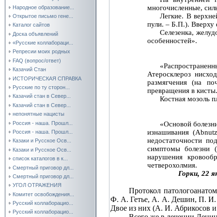
многочисленные, сил
Народное образование...
Легкие. В верхне
Открытое письмо гене...
пули. – Б.П.). Вверх
Каталог сайтов
Селезенка, желуд
Доска объявлений
особенностей».
«Русские коллабораци...
Репресии моих родных
FAQ (вопрос/ответ)
«Распространен
Казачий Стан
Атеросклероз нисхо
ИСТОРИЧЕСКАЯ СПРАВКА
размягчения (на по
Русские по ту сторон...
превращения в кисты.
Казачий стан в Север...
Костная мозоль п
Казачий стан в Север...
непонятные нацисты
Россия - наша. Прошл...
«Основой болезни
изнашивания (Abnutz
Россия - наша. Прошл...
недостаточности по
Казаки и Русское Осв...
симптомы болезни (
Казаки и Русское Осв...
нарушения кровооб
список каталогов в к...
четверохолмия.
Смертный приговор дл...
Горки, 22 я
Смертный приговор дл...
УГОЛ ОТРАЖЕНИЯ
Протокол патологоанатоми
Комитет освобождения...
Ф. А. Гетье, А. А. Дешин, П. И
Русский коллаборацио...
Двое из них (А. И. Абрикосов 
Русский коллаборацио...
Всего же в лечении Ленин