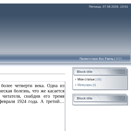
Пятница, 07.08.2026, 13:01
Приветствую Вас
Гость
|
RSS
Block title
Мои статьи
[195]
более четверти века. Одна из
Мемуары
[0]
ская болезнь, что же касается
 читателя, снабдив его тремя
Block title
февраля 1924 года. А третий…