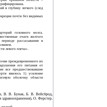
трифицирована.
ий в глубину легкого (след
секреции почти без видимых
ртерий головного мозга.
жественные очаги желтого
 периоде рассасывания и
олмием.
сти левого плеча».
почве преждевременного их
нарушения его питания от
щие все предшествовавшие
ерти явилось 1) усиление
зговую оболочку области
 В. В. Бунак, Б. В. Вейсброд,
м здравоохранения), О. Ферстер.
 врачей.