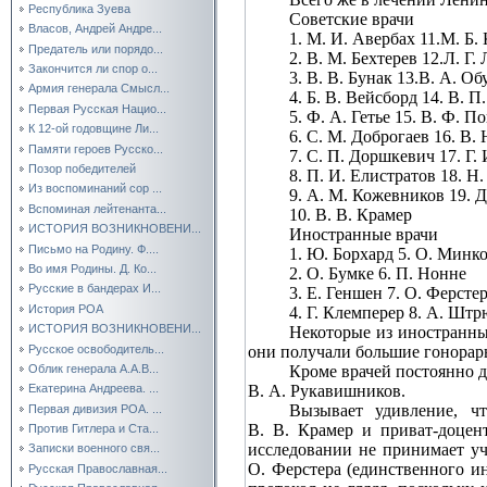
Республика Зуева
Советские врачи
Власов, Андрей Андре...
1. М. И. Авербах 11.М. Б.
Предатель или порядо...
2. В. М. Бехтерев 12.Л. Г.
Закончится ли спор о...
3. В. В. Бунак 13.B. A. Об
Армия генерала Смысл...
4. Б. В. Вейсборд 14. В. П
Первая Русская Нацио...
5. Ф. А. Гетье 15. В. Ф. П
К 12-ой годовщине Ли...
6. С. М. Доброгаев 16. В. 
Памяти героев Русско...
7. С. П. Доршкевич 17. Г.
Позор победителей
8. П. И. Елистратов 18. Н
Из воспоминаний сор ...
9. А. М. Кожевников 19. Д
Вспоминая лейтенанта...
10. В. В. Крамер
ИСТОРИЯ ВОЗНИКНОВЕНИ...
Иностранные врачи
Письмо на Родину. Ф....
1. Ю. Борхард 5. О. Минк
Во имя Родины. Д. Ко...
2. О. Бумке 6. П. Нонне
Русские в бандерах И...
3. Е. Геншен 7. О. Ферсте
История РОА
4. Г. Клемперер 8. А. Шт
ИСТОРИЯ ВОЗНИКНОВЕНИ...
Некоторые из иностранны
Русское освободитель...
они получали большие гонорары
Кроме врачей постоянно д
Облик генерала А.А.В...
В. А. Рукавишников.
Екатерина Андреева. ...
Вызывает удивление, ч
Первая дивизия РОА. ...
В. В. Крамер и приват‑доцен
Против Гитлера и Ста...
исследовании не принимает уч
Записки военного свя...
О. Ферстера (единственного и
Русская Православная...