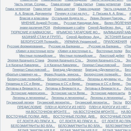
Часть пятая. Создан...
Глава вторая
Глава третья
Глава четвертая
Глав
Глава четвертая
Глава пятая
Глава шестая
Глава седьмая
Часть седьмая. Ра
А. А. Власов. Документы
Почему я стал на пут...
2. Письма А. А. Влас...
Власов и власовцы
Остальная бодяга по ...
Левин Леонид Григорь...
Д
МНЕНИЕ Андрей Пуговк...
Русская Народная Арм...
Вилен ЛЮЛЕЧНИК 
знаки различия РОА
Информация о сайте
Сергей Дробязко, Анд...
ЦЕ
ТЮРКСКИЕ И КАВКАЗСКИ...
КРЫМСКО ТАТАРСКИЕ ФО...
КАЛМЫЦКИЙ КАВА
КАЗАЧИЙ СТАН И ГРУПП...
Сергей Дробязко, Анд...
ЭСТОНИЯ Баталь
БЕЛОРУССИЯ Полицейс...
УКРАИНА Украинский ...
ПРИЛОЖЕНИЯ
Русские формирования...
Русские на Балканах ...
. Русские на Балкана...
«Три
«Хиви» и восточные роты
«Хиви» и восточные р...
Восточные полки
Вос
Местные полицейские ...
Местные полицейские ...
Локотский дебют
Ра
Эпопея Казачьего Стана
Эпопея Казачьего Ста...
Эпопея Казачьего Ста...
Эпо
1-я Казачья Кавалери...
1-я Казачья Кавалери...
Генерал Смысловский ...
Генер
Генерал Смысловский ...
Бригада «Дружина»
Бригада «Дружина»(ок...
Бес
«Братья-славяне» на ...
Франц Кушель, минска...
Белорусские полицейс...
Бело
Белорусские полицейс...
Белорусские полицейс...
Легионы и дружины ук...
Ле
Украинцы в СС и Верм...
Украинцы в СС и Верм...
Украинцы в СС и Верм...
При
Литовцы в Вермахте и...
Литовцы в Вермахте и...
Литовцы в Вермахте и...
Лито
Эстонские диверсионн...
Эстонские части Верм...
Эстонские диверсанты
В
Легионы и легионеры(...
Легионы и легионеры(...
Легионы и легионеры(...
Т
Грузинский легион
Грузинский легион(пр...
Грузинский легион(ок...
Тесты
ВО
ПРЕДИСЛОВИЕ
ПЛЕН И ДОРОГИ ИЗ НЕГО
ПЛЕН И ДОРОГИ ИЗ НЕГ...
НА ВОСТОЧНОМ ФРОНТЕ ...
НА ВОСТОЧНОМ ФРОНТЕ ...
НА ВО
ВОСТОЧНЫЕ ПОЛКИ. ДИВ...
ВОСТОЧНЫЕ ПОЛКИ. ДИВ...
ВОСТОЧНЫЕ ПОЛКИ.
ОТ ЛОКТЯ ДО ПРАГИ. К...
ОТ ЛОКТЯ ДО ПРАГИ. К...
ОТ ЛОКТЯ ДО ПРАГИ
БЕЛОЭМИГРАНТЫ ВО ВЛА...
БЕЛОЭМИГРАНТЫ ВО ВЛА...
БЕЛОЭМИГРАНТЫ
БЕЛАЯ ЭМИГРАЦИЯ В Р...
БЕЛАЯ ЭМИГРАЦИЯ В Р...
БЕЛАЯ ЭМИГРАЦИЯ 