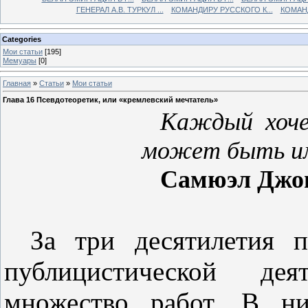
ГЕНЕРАЛ А.В. ТУРКУЛ ...
КОМАНДИРУ РУССКОГО К...
КОМАНД
Categories
Мои статьи
[195]
Мемуары
[0]
Главная
»
Статьи
»
Мои статьи
Глава 16 Псевдотеоретик, или «кремлевский мечтатель»
Каждый хоче
может быть им
Самюэл Джо
За три десятилетия п
публицистической де
множество работ. В ни