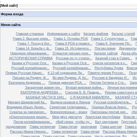
:
[
Мой сайт
]
Форма входа
Меню сайта
Главная страница
Информация о сайте
Каталог файлов
Каталог статей
Глава 2. Высшее кома...
Глава 1. Основы РОА
Глава 3. Сухопутные ...
Гла
Глава 7. Поход в Бог...
Глава 8 РОА и пражск...
Глава 9. Значение Пр...
Глава 14. Борьба с ф...
Глава 15. Историческ...
Послесловие
Документы
Народное образование...
Открытое письмо гене...
Каталог сайтов
Доска об
ИСТОРИЧЕСКАЯ СПРАВКА
Русские по ту сторон...
Казачий стан в Север...
К
Казаки и Русское Осв...
Казаки и Русское Осв...
список каталогов в к...
Сме
Русский коллаборацио...
Русский коллаборацио...
Республика Зуева
Власов
Первая Русская Нацио...
К 12-ой годовщине Ли...
Памяти героев Русско...
Позо
Письмо на Родину. Ф....
Во имя Родины. Д. Ко...
Русские в бандерах И...
Ис
Екатерина Андреева. ...
Первая дивизия РОА. ...
Против Гитлера и Ста...
Запи
Загадочная армия ген...
Вторая мировая война...
Личные воспоминан
ЕКАТЕРИНА АНДРЕЕВА ...
Соколов Б. В. Правда...
Реалии советского вр
КАЗАЧЬИ ЧАСТИ В 1941...
1-Я КАЗАЧЬЯ КАВАЛЕРИ...
КАЗАЧИЙ СТА
Михаил Шкаровский Ка...
Выдача казаков в Лиенце
Русская освободитель...
С
Владимир Ильич Ленин...
Секретная телеграмма...
Генерал Власов Книги...
Рус
Схватка за «жизненно...
Военнопленные – враги
Партизаны против кре...
«Ко
«Окончательное решен...
Меж двух диктатур
Локотская республика
Власов –
Песни коллаборациони...
«Бей своих, чтобы чу...
Быт оккупации
Грустный 
продолжение
Глава четвертая
Глава пятая
окончание
Глава шестая
Глава 
Рассказ Ивана Никоно...
Глава четвертая
Глава пятая
Рассказ Ивана Никоно
Глава пятая
Глава шестая
Глава седьмая
Часть четвертая. Вл...
Гл