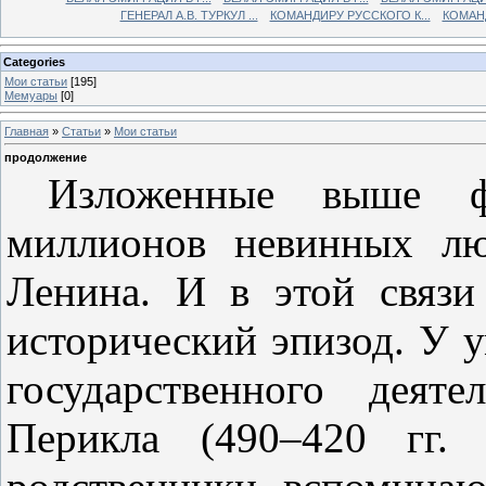
ГЕНЕРАЛ А.В. ТУРКУЛ ...
КОМАНДИРУ РУССКОГО К...
КОМАНД
Categories
Мои статьи
[195]
Мемуары
[0]
Главная
»
Статьи
»
Мои статьи
продолжение
Изложенные выше ф
миллионов невинных лю
Ленина. И в этой связ
исторический эпизод. У 
государственного деят
Перикла (490–420 гг.