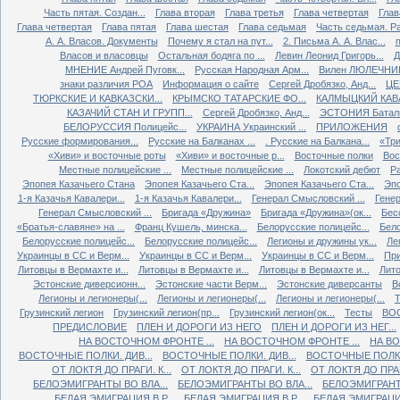
Часть пятая. Создан...
Глава вторая
Глава третья
Глава четвертая
Глав
Глава четвертая
Глава пятая
Глава шестая
Глава седьмая
Часть седьмая. Ра
А. А. Власов. Документы
Почему я стал на пут...
2. Письма А. А. Влас...
Власов и власовцы
Остальная бодяга по ...
Левин Леонид Григорь...
Д
МНЕНИЕ Андрей Пуговк...
Русская Народная Арм...
Вилен ЛЮЛЕЧНИК 
знаки различия РОА
Информация о сайте
Сергей Дробязко, Анд...
ЦЕ
ТЮРКСКИЕ И КАВКАЗСКИ...
КРЫМСКО ТАТАРСКИЕ ФО...
КАЛМЫЦКИЙ КАВА
КАЗАЧИЙ СТАН И ГРУПП...
Сергей Дробязко, Анд...
ЭСТОНИЯ Баталь
БЕЛОРУССИЯ Полицейс...
УКРАИНА Украинский ...
ПРИЛОЖЕНИЯ
Русские формирования...
Русские на Балканах ...
. Русские на Балкана...
«Три
«Хиви» и восточные роты
«Хиви» и восточные р...
Восточные полки
Вос
Местные полицейские ...
Местные полицейские ...
Локотский дебют
Ра
Эпопея Казачьего Стана
Эпопея Казачьего Ста...
Эпопея Казачьего Ста...
Эпо
1-я Казачья Кавалери...
1-я Казачья Кавалери...
Генерал Смысловский ...
Генер
Генерал Смысловский ...
Бригада «Дружина»
Бригада «Дружина»(ок...
Бес
«Братья-славяне» на ...
Франц Кушель, минска...
Белорусские полицейс...
Бело
Белорусские полицейс...
Белорусские полицейс...
Легионы и дружины ук...
Ле
Украинцы в СС и Верм...
Украинцы в СС и Верм...
Украинцы в СС и Верм...
При
Литовцы в Вермахте и...
Литовцы в Вермахте и...
Литовцы в Вермахте и...
Лито
Эстонские диверсионн...
Эстонские части Верм...
Эстонские диверсанты
В
Легионы и легионеры(...
Легионы и легионеры(...
Легионы и легионеры(...
Т
Грузинский легион
Грузинский легион(пр...
Грузинский легион(ок...
Тесты
ВО
ПРЕДИСЛОВИЕ
ПЛЕН И ДОРОГИ ИЗ НЕГО
ПЛЕН И ДОРОГИ ИЗ НЕГ...
НА ВОСТОЧНОМ ФРОНТЕ ...
НА ВОСТОЧНОМ ФРОНТЕ ...
НА ВО
ВОСТОЧНЫЕ ПОЛКИ. ДИВ...
ВОСТОЧНЫЕ ПОЛКИ. ДИВ...
ВОСТОЧНЫЕ ПОЛКИ.
ОТ ЛОКТЯ ДО ПРАГИ. К...
ОТ ЛОКТЯ ДО ПРАГИ. К...
ОТ ЛОКТЯ ДО ПРАГИ
БЕЛОЭМИГРАНТЫ ВО ВЛА...
БЕЛОЭМИГРАНТЫ ВО ВЛА...
БЕЛОЭМИГРАНТЫ
БЕЛАЯ ЭМИГРАЦИЯ В Р...
БЕЛАЯ ЭМИГРАЦИЯ В Р...
БЕЛАЯ ЭМИГРАЦИЯ 