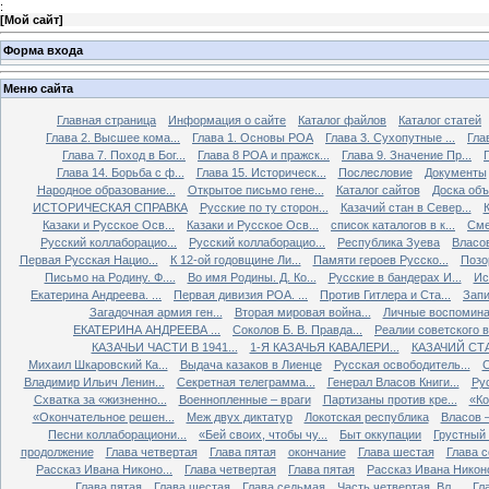
:
[
Мой сайт
]
Форма входа
Меню сайта
Главная страница
Информация о сайте
Каталог файлов
Каталог статей
Глава 2. Высшее кома...
Глава 1. Основы РОА
Глава 3. Сухопутные ...
Гла
Глава 7. Поход в Бог...
Глава 8 РОА и пражск...
Глава 9. Значение Пр...
Глава 14. Борьба с ф...
Глава 15. Историческ...
Послесловие
Документы
Народное образование...
Открытое письмо гене...
Каталог сайтов
Доска об
ИСТОРИЧЕСКАЯ СПРАВКА
Русские по ту сторон...
Казачий стан в Север...
К
Казаки и Русское Осв...
Казаки и Русское Осв...
список каталогов в к...
Сме
Русский коллаборацио...
Русский коллаборацио...
Республика Зуева
Власов
Первая Русская Нацио...
К 12-ой годовщине Ли...
Памяти героев Русско...
Позо
Письмо на Родину. Ф....
Во имя Родины. Д. Ко...
Русские в бандерах И...
Ис
Екатерина Андреева. ...
Первая дивизия РОА. ...
Против Гитлера и Ста...
Запи
Загадочная армия ген...
Вторая мировая война...
Личные воспоминан
ЕКАТЕРИНА АНДРЕЕВА ...
Соколов Б. В. Правда...
Реалии советского вр
КАЗАЧЬИ ЧАСТИ В 1941...
1-Я КАЗАЧЬЯ КАВАЛЕРИ...
КАЗАЧИЙ СТА
Михаил Шкаровский Ка...
Выдача казаков в Лиенце
Русская освободитель...
С
Владимир Ильич Ленин...
Секретная телеграмма...
Генерал Власов Книги...
Рус
Схватка за «жизненно...
Военнопленные – враги
Партизаны против кре...
«Ко
«Окончательное решен...
Меж двух диктатур
Локотская республика
Власов –
Песни коллаборациони...
«Бей своих, чтобы чу...
Быт оккупации
Грустный 
продолжение
Глава четвертая
Глава пятая
окончание
Глава шестая
Глава 
Рассказ Ивана Никоно...
Глава четвертая
Глава пятая
Рассказ Ивана Никоно
Глава пятая
Глава шестая
Глава седьмая
Часть четвертая. Вл...
Гл