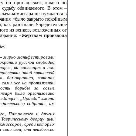
су он принадлежит, какого он
 судьбу обвиняемого. В этом –
алача‑комиссара не нуждается в
обрания «было закрыто покойным
, как разогнали Учредительное
ного из венков, возложенных от
обрания:
«Жертвам произвола
ь»:
е – мирно манифестировали
мократии русской свободно
орге, на виселицах и под
ертвенник этой священной
ть демократию, которая
ов сами же на протяжении
мость борьбы за созыв
нваря была организована
алединцы“. „Правда“ лжет:
едительного собрания, им
го, Патронного и других
 Таврическому дворцу шли
комиссаров, среди которых
 свои шеи, они неизбежно