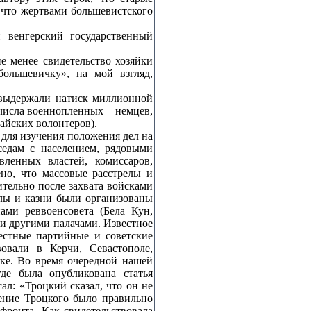
 что жертвами большевистского
 венгерский государственный
 менее свидетельство хозяйки
ольшевичку», на мой взгляд,
 выдержали натиск миллионной
числа военнопленных – немцев,
айских волонтеров).
для изучения положения дел на
седам с населением, рядовыми
ленных властей, комиссаров,
но, что массовые расстрелы и
тельно после захвата войсками
лы и казни были организованы
ами реввоенсовета (Бела Кун,
 и другими палачами. Известное
местные партийные и советские
овали в Керчи, Севастополе,
пке. Во время очередной нашей
де была опубликована статья
ал: «Троцкий сказал, что он не
ение Троцкого было правильно
ронта. Как свидетельствовала