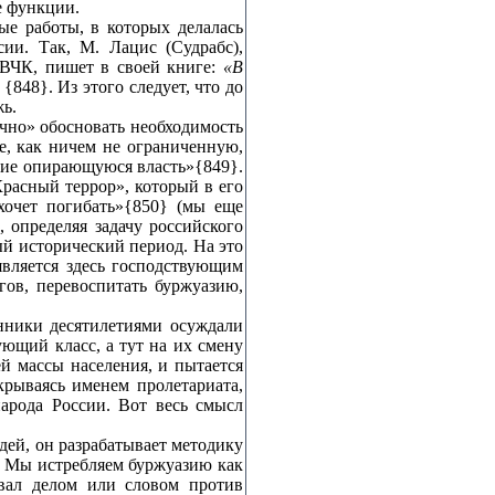
е функции.
ые работы, в которых делалась
ии. Так, М. Лацис (Судрабс),
 ВЧК, пишет в своей книге:
«В
{848}. Из этого следует, что до
жь.
учно» обосновать необходимость
е, как ничем не ограниченную,
лие опирающуюся власть»{849}.
расный террор», который в его
хочет погибать»{850} (мы еще
 определяя задачу российского
й исторический период. На это
является здесь господствующим
гов, перевоспитать буржуазию,
нники десятилетиями осуждали
ющий класс, а тут на их смену
й массы населения, и пытается
крываясь именем пролетариата,
арода России. Вот весь смысл
ей, он разрабатывает методику
– Мы истребляем буржуазию как
овал делом или словом против