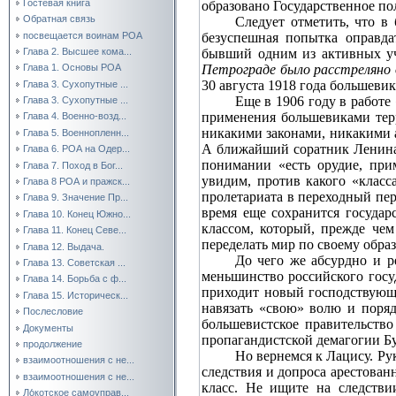
Гостевая книга
образовано Государственное по
Обратная связь
Следует отметить, что в
посвещается воинам РОА
безуспешная попытка оправда
бывший одним из активных уч
Глава 2. Высшее кома...
Петрограде было расстреляно д
Глава 1. Основы РОА
30 августа 1918 года большеви
Глава 3. Сухопутные ...
Еще в 1906 году в работе
Глава 3. Сухопутные ...
применения большевиками терр
Глава 4. Военно-возд...
никакими законами, никакими 
Глава 5. Военнопленн...
А ближайший соратник Ленина 
Глава 6. РОА на Одер...
понимании «есть орудие, при
Глава 7. Поход в Бог...
увидим, против какого «класс
Глава 8 РОА и пражск...
пролетариата в переходный пе
Глава 9. Значение Пр...
время еще сохранится государ
Глава 10. Конец Южно...
классом, который, прежде чем
Глава 11. Конец Севе...
переделать мир по своему обра
Глава 12. Выдача.
До чего же абсурдно и 
Глава 13. Советская ...
меньшинство российского госу
Глава 14. Борьба с ф...
приходит новый господствующи
Глава 15. Историческ...
навязать «свою» волю и поряд
Послесловие
большевистское правительств
Документы
пропагандистской демагогии Б
продолжение
Но вернемся к Лацису. Ру
взаимоотношения с не...
следствия и допроса арестова
взаимоотношения с не...
класс. Не ищите на следстви
Ло́котское самоуправ...