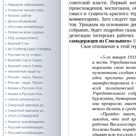
советской власти. Первый во
Народное образование...
происхождения, воспитания, о
Открытое письмо гене...
смысл и сущность красного тер
Каталог сайтов
комментариях. Зато следует пр
Доска объявлений
тов. Урицким на основании де
«Русские коллабораци...
собрание, будет подробно сказ
Репресии моих родных
делегации питерских рабочих
FAQ (вопрос/ответ)
самодержцев из Смольного»
{
Казачий Стан
Свое отношение к этой те
ИСТОРИЧЕСКАЯ СПРАВКА
Русские по ту сторон...
«5‑го января 19
Казачий стан в Север...
в честь Учредительн
Казачий стан в Север...
выразить свою волю.
непонятные нацисты
пулеметами солдат т
Россия - наша. Прошл...
идеи пролиты реки
манифестировала в 
Россия - наша. Прошл...
всей политическо
Казаки и Русское Осв...
Учредительного со
Казаки и Русское Осв...
буржуями, банкирами
список каталогов в к...
она прекрасно знае
Смертный приговор дл...
нечего делать в сред
Смертный приговор дл...
«Правда» знает
УГОЛ ОТРАЖЕНИЯ
заводов, что под к
Комитет освобождения...
рабочие Василеостро
Русский коллаборацио...
должны быть порядоч
Русский коллаборацио...
удавят всю русскую 