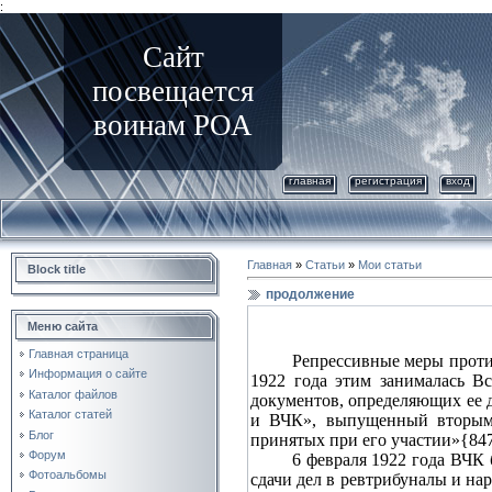
:
Сайт
посвещается
воинам РОА
главная
регистрация
вход
Главная
»
Статьи
»
Мои статьи
Block title
продолжение
Меню сайта
Главная страница
Репрессивные меры проти
Информация о сайте
1922 года этим занималась В
Каталог файлов
документов, определяющих ее д
Каталог статей
и ВЧК», выпущенный вторым 
Блог
принятых при его участии»{847
Форум
6 февраля 1922 года ВЧК 
Фотоальбомы
сдачи дел в ревтрибуналы и на