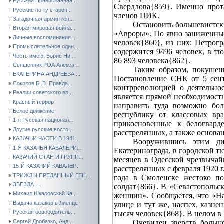
Русская Православная...
Свердлова{859}. Именно прота
Русские по ту сторон...
членов ЦИК.
Загадочная армия ген...
Остановить большевистск
Вторая мировая война...
«Авроры». По явно заниженным
Личные воспоминания ...
человек{860}, из них: Петрог
Промыслительное один...
содержится 9496 человек, в тю
Честь имею! Борис Ни...
86 893 человека{862}.
Священник РОА Алекса...
Таким образом, покушен
ЕКАТЕРИНА АНДРЕЕВА ...
Постановление СНК от 5 сент
Соколов Б. В. Правда...
контрреволюцией о деятельно
Реалии советского вр...
является прямой необходимост
Красный террор
направить туда возможно бол
Белое движение
республику от классовых вра
1-я Русская национал...
прикосновенные к белогвард
Другие русские восто...
расстрелянных, а также основа
КАЗАЧЬИ ЧАСТИ В 1941...
Вооружившись этим дир
1-Я КАЗАЧЬЯ КАВАЛЕРИ...
Екатеринограда, в городской тю
КАЗАЧИЙ СТАН И ГРУПП...
месяцев в Одесской чрезвычай
15-Й КАЗАЧИЙ КАВАЛЕР...
расстрелянных с февраля 1920 г
ТРИЖДЫ ПРЕДАННЫЙ ГЕН...
года в Смоленске жестоко по
ЗВЕЗДА ....
солдат{866}. В «Севастопольск
Михаил Шкаровский Ка...
женщин». Сообщается, что «Н
Выдача казаков в Лиенце
улице и тут же, наспех, казне
Русская освободитель...
тысяч человек{868}. В целом в
Сергей Дробязко, Анд...
Очевидец зверств больш