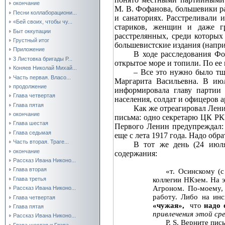
окончание
М. В. Фофанова, большевики р
Песни коллаборациони...
и санаториях. Расстреливали 
«Бей своих, чтобы чу...
стариков, женщин и даже г
Быт оккупации
расстрелянных, среди которы
Грустный итог
большевистские издания (напри
Приложение
В ходе расследования Ф
3 Листовка бригады Р...
открытое море и топили. По ее
Коняев Николай Михай...
– Все это нужно было тща
Часть первая. Власо...
Маргарита Васильевна. В июл
продолжение
информировала главу партии 
Глава четвертая
населения, солдат и офицеров 
Глава пятая
Как же отреагировал Лени
окончание
письма: одно секретарю ЦК РКП
Глава шестая
Первого Ленин предупреждал:
Глава седьмая
еще с лета 1917 года. Надо обр
Часть вторая. Траге...
В тот же день (24 июл
окончание
содержания:
Рассказ Ивана Никоно...
Глава вторая
«т. Осинскому (
коллегии НКзем. На 
Глава третья
Агроном. По‑моему, 
Рассказ Ивана Никоно...
работу. Либо на инс
Глава четвертая
«чужая»,
что
надо 
Глава пятая
привлечения этой ср
Рассказ Ивана Никоно...
P. S. Верните пи
Глава шестая и Глава...