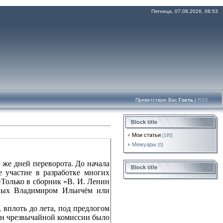
Пятница, 07.08.2026, 08:53
Приветствую Вас
Гость
|
RSS
Block title
Мои статьи
[195]
Мемуары
[0]
же дней переворота. До начала
Block title
 участие в разработке многих
«Только в сборник «В. И. Ленин
нных Владимиром Ильичём или
 вплоть до лета, под предлогом
мен чрезвычайной комиссии было