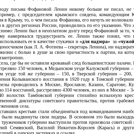
оводу письма Фофановой Ленин никому больше не писал, не 
апример, с председателем крымского совдепа, командующим
ия в Крыму, то, о чем писала Фофанова, его ничуть не волновало
и в других регионах России, проводились по его указанию. Что 
яснимо: Ленин был в неоплатном долгу перед Фофановой за то, чт
ому намеревался трудоустроить ее. Ленин также понял, что
использовать ее в качестве стукачки и
«для надзора»
за
«чужой
доносчиком (как Л. А. Фотиева – секретарь Ленина), ни надзират
жизни с болью в душе за свою причастность к партии, на кото
изантропии.
 села, где бы не оставили кровавый след большевистские палачи
стреляно 150 человек, в Медынском уезде Калужской губернии – 
ом уезде той же губернии – 150, в Тверской губернии – 200,
ления Колыванского восстания в 1920 году в Томской губерни
релы проводились в Москве, Ярославле, Казани, Саратове, Ку
о 114 восстаний, расстреляно 4300 человек, из них в Москве – 3
40 волостях Тамбовской губернии стихийно вспыхнуло крест
твенной диктатуры советского правительства, против грабеже
ужеников села.
ставших крестьян стали объединяться под командованием наиб
и были выдвинуты свои лидеры. В основном это были выходцы 
их тружеников губернии выступили против произвола советской
ий Семянский, Василий Никитин‑Королев (Карась) и други
едший в царских застенках и ссылке.