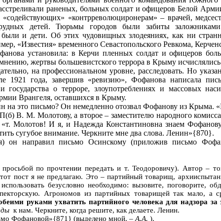
асстреливали раненых, больных солдат и офицеров Белой Армии 
и «содействующих» «контрреволюциронерам» – врачей, медсест
рудных детей. Тюрьмы городов были забиты заложниками
х были и дети. Об этих чудовищных злодеяниях, как ни стран
мер, «Известия» временного Севастопольского Ревкома, Керченс
офанова установила: в Керчи пленных солдат и офицеров бол
 мнению, жертвы большевистского террора в Крыму исчислялись
тельно, на профессиональном уровне, расследовать. Но указан
е 1921 года, завершив «ревизию», Фофанова написала пис
и государства о терроре, злоупотреблениях и массовых нас
армии Врангеля, оставшихся в Крыму.
н на это письмо? Он немедленно отозвал Фофанову из Крыма. «
(б) В. М. Молотову, а второе – заместителю народного комисса
 «т. Молотов! И я, и Надежда Константиновна знаем Фофанов
атить сугубое внимание. Черкните мне два слова. Ленин»{870}.
я) он направил письмо Осинскому (приложив письмо Фофа
с просьбой по прочтении передать и т. Теодоровичу). Автор – т
этот пост я не предлагаю. Это – партийный товарищ, архииспыт
использовать безусловно необходимо: вызовите, поговорите, о
пекторскую. Агрономов из партийных товарищей так мало, а ср
обеими руками ухватить партийного человека для надзора за э
еды
к нам. Черкните, когда решите, как делаете. Ленин.
сьмо Фофановой»{871} (выделено мной. –
А.А.
).