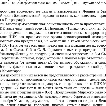
это? Или они думают так: или мы – власть, или – пускай всё и в
ррор был абсолютно не связан с выстрелами в Ленина и Ур
й части большевистской идеологии (кстати, как известно, пе
 в Петрограде).
ой власти демократическая общественность стала протестовать
ВЦИК выступил левый эсер П. Прошьян: «Только что принятая 
ое и определенное выражение системы политического террора и
составе ЦИК как правомочного органа революционной демократ
которых она представляет, не желает ни в какой мере нести от
856} На этом же заседании представитель фракции левых эсеров
м. 2‑го Съезда С.Р. и С. Д. Фракция левых с.‑р. предлагает 
Ульянову‑Ленину со следующим спешным запросом: на 2‑м Съез
я верховным органом, перед которым в полной мере ответственн
д декретов (от имени правит.), без всякого обсуждения и са
йствия, фактически отменявшие начало гражданских свобод. 
х Комиссаров:
ты декретов и иных актов не представляются на рассмотрение 
о отказаться от произвольно недопустимого порядка – декретир
нина, когда тот пытался оправдать свои действия, член ЦИК
 дверях. «У нас нет и не может быть тайн от народа, – заяв
ранные ими представители»{858}. Предложение Мирского было о
льича не устраивала. Он незамедлительно берется за наведени
ноября Каменев, разумеется, не без давления со стороны Лени
нь девятнадцатью голосами против четырнадцати Ленин 