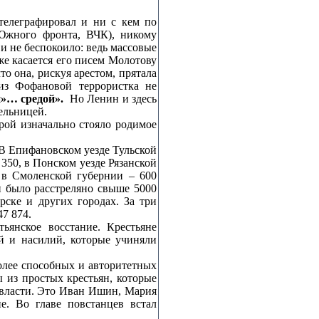
телеграфировал и ни с кем по
 Южного фронта, ВЧК), никому
 и не беспокоило: ведь массовые
же касается его писем Молотову
о она, рискуя арестом, прятала
 из Фофановой террористка не
»… средой».
Но Ленин и здесь
ельницей.
рой изначально стояло родимое
. В Епифановском уезде Тульской
350, в Понском уезде Рязанской
 в Смоленской губернии – 600
и было расстреляно свыше 5000
рске и других городах. За три
47 874.
ьянское восстание. Крестьяне
й и насилий, которые учиняли
олее способных и авторитетных
из простых крестьян, которые
 власти. Это Иван Ишин, Мария
е. Во главе повстанцев встал