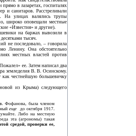
прямо в лазаретах, госпиталях
ер и санитаров. Расстреливали
. На улицах валялись трупы
но, широко оповещали местные
кие «Известия» и другие).
ьшевики на баржах вывозили в
 десятками тысяч.
ий не последовало, – говорила
ьмо Ленину. Она обстоятельно
илиях местных властей против
Пожалел» ее. Затем написал два
ра земледелия В. В. Осинскому.
у как честнейшую большевичку
новой из Крыма) следующего
ов. Фофанова, была членом
анный
еще
до октября 1917.
бдумайте. Либо на местную
еда эта (агрономы) такая
той средой, проверки ее,