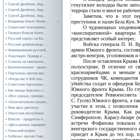
генуэзские колодцы были запо
Сергей Дробязко, Анд...
террора стали и многие рабочие
Сергей Дробязко, Анд...
Заметим, что в этот п
Сергей Дробязко, Анд...
преступник и палач Бела Кун. 
Владимир Ильич Ленин...
О чудовищных злодеяниях
Секретная телеграмма...
«конспиративной» квартиры 
Генерал Власов Книги...
представляет особый интерес.
Русский корпус на Ба...
Войска генерала П. Н. В
Русские добровольцы ...
армии Южного фронта, состоящ
Формирования русской...
австро‑венгров, уголовников и
Оккупация. Правда и ...
После оставления Крыма 
Схватка за «жизненно...
полуострове. В отличие от с
Военнопленные – враги
красноармейцами и меньше в
Партизаны против кре...
сотрудников ЧК, комендантов
«Когда нас в бой пош...
убийства солдат и офицеров Б
Советские партизаны:...
Южного фронта Крыма. По глу
Как немцы боролись с...
председателем Реввоенсовета
«Все хорошо, прекрас...
С. Гусев) Южного фронта, а та
«Окончательное решен...
участие в этом, с позволения
Меж двух диктатур
руководители Крыма. Как ра
Локотская республика
Симферополе, Карасу‑базаре (
Власов – предатель-п...
встречи Фофанова показала 
«Дети разных народов»
венгерского государственного 
Польский вопрос
приедет в Крым до тех пор, 
Геббельс против Глав...
понято местными партийными 