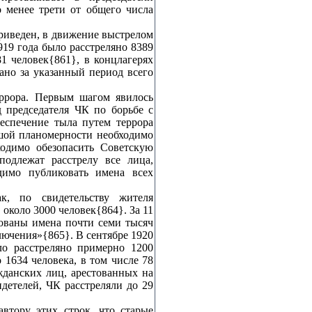
о менее трети от общего числа
риведен, в движение выстрелом
19 года было расстреляно 8389
1 человек{861}, в концлагерях
вано за указанный период всего
ррора. Первым шагом явилось
 председателя ЧК по борьбе с
еспечение тыла путем террора
ьшой планомерности необходимо
ходимо обезопасить Советскую
подлежат расстрелу все лица,
димо публиковать имена всех
к, по свидетельству жителя
 около 3000 человек{864}. За 11
кованы имена почти семи тысяч
ключения»{865}. В сентябре 1920
ло расстреляно примерно 1200
 1634 человека, в том числе 78
данских лиц, арестованных на
идетелей, ЧК расстреляли до 29
втору этих строк, что старые