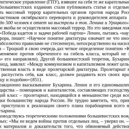
литическое управление (ГПУ), взявшее на себя те же карательны
 большевистских изданиях стали публиковать статьи и отдельн
ть массовый террор карательных органов против народа Росс
астников октябрьского переворота и руководителем аппарата
о 500 человек в ответ на выстрелы в тов. Ленина и Урицкого»
ки якобы не осуществляли массовый террор. Но это заведомая ло
 «Победа кадетов и задачи рабочей партии» Ленин, пытаясь «на
ора, пишет: «Научное понятие диктатуры означает не что ино
абсолютно правилами не стесненную, непосредственно на наси
– Троцкий в свою очередь дал четкое определение понятию «К
меняемое против обреченного на гибель класса, который не 
а» его направляли). Другой большевистский теоретик, Бухарин,
риод, заявлял: «Между коммунизмом и капитализмом лежит целы
ственная власть в виде пролетарской диктатуры. Пролетариат 
 распустить себя, как класс, должен раздавить всех своих вра
зцу и подобию»{851}.
реакционно высказывание Бухарина. Ленин и его единомышле
дарства – помещиков и капиталистов, составляющих господству
й класс – пролетариат, находящийся в меньшинстве среди все
ки большинству народа России. Не трудно заметить, что, при
о приступило к реализации своего плана порабощения всего н
ухарина.
ководствуясь теоретическими положениями большевистских вожд
нных: «Мы не ведем войны против отдельных лиц, – уверял он. 
и материалов и доказательств того, что обвиняемый действ