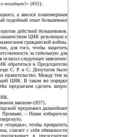
се погибнут?»
{855}.
ицкого, а явился планомерным
рвый подобный опыт большевики
 против действий большевиков.
большинством ЦИК резолюция о
 разжигания гражданской войны.
ии, для того, чтобы защитить
ветственность за гибельную для
 огласил следующее заявление:
ЦИК обратиться к Председателю
де С. Р. и С. Депутатов было
о правительство. Между тем за
нкций ЦИК. В таком же порядке
Мы предлагаем сделать запрос
ЦИК.
ования законов»{857}.
 Мирский предложил дальнейшее
ил Прошьян. – Наши избиратели
твергнуто.
е «порядка», чтобы превратить
на, слагает с себя обязанности
протаскивает в председатели