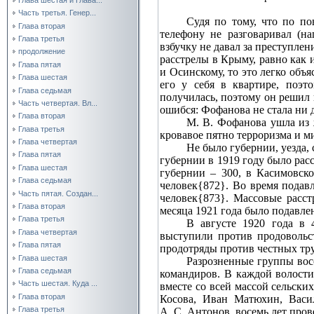
Часть третья. Генер...
Судя по тому, что по п
Глава вторая
телефону не разговаривал (н
Глава третья
взбучку не давал за преступлен
продолжение
расстрелы в Крыму, равно как 
Глава пятая
и Осинскому, то это легко объ
Глава шестая
его у себя в квартире, поэт
Глава седьмая
получилась, поэтому он решил 
Часть четвертая. Вл...
ошибся: Фофанова не стала ни 
Глава вторая
М. В. Фофанова ушла из 
Глава третья
кровавое пятно терроризма и м
Глава четвертая
Не было губернии, уезда,
Глава пятая
губернии в 1919 году было рас
Глава шестая
губернии – 300, в Касимовск
Глава седьмая
человек{872}. Во время подав
Часть пятая. Создан...
человек{873}. Массовые расст
Глава вторая
месяца 1921 года было подавлен
Глава третья
В августе 1920 года в 
Глава четвертая
выступили против продовольс
Глава пятая
продотряды против честных тр
Глава шестая
Разрозненные группы вос
Глава седьмая
командиров. В каждой волост
Часть шестая. Куда ...
вместе со всей массой сельск
Глава вторая
Косова, Иван Матюхин, Васил
Глава третья
А. С. Антонов, восемь лет пров