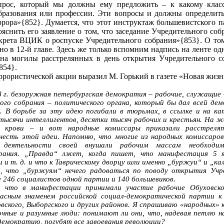
прос, который мы должны ему предложить – к какому клас
бразования или профессии. Эти вопросы и должны определить
рора»{852}. Думается, что этот инструктаж большевистского п
ояснить его заявление о том, что заседание Учредительного с
крета ВЦИК о роспуске Учредительного собрания»{853}. О том
ано в 12‑й главе. Здесь же только вспомним надпись на ленте од
 на могилы расстрелянных в день открытия Учредительного с
854}.
ррористической акции выразил М. Горький в газете «Новая жизн
18 г. безоружная петербургская демократия – рабочие, служащи
ого собрания – политического органа, который бы дал всей де
 В борьбе за эту идею погибали в тюрьмах, в ссылке и на кат
ысячи интеллигентов, десятки тысяч рабочих и крестьян. На ж
 крови – и вот народные комиссары приказали расстреля
честь этой идеи. Напомню, что многие из народных комиссар
й деятельности своей внушали рабочим массам необходи
брания. „Правда“ лжет, когда пишет, что манифестация 5 я
 и т. д. и что к Таврическому дворцу шли именно „буржуи“ и „к
т, что „буржуям“ нечего радоваться по поводу открытия Учр
е 246 социалистов одной партии и 140 большевиков.
, что в манифестации принимали участие рабочие Обуховско
расным знаменем российской социал‑демократической партии к
вского, Выборгского и других районов. Я спрашиваю «народных» 
ные и разумные люди: понимают ли они, что, надевая петлю на
демократию, погубят все завоевания революции?