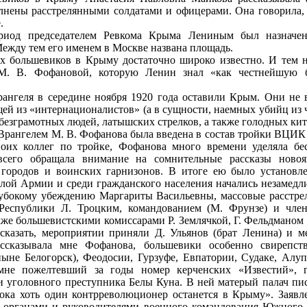
лнены расстрелянными солдатами и офицерами. Она говорила,
.
ериод председателем Ревкома Крыма Лениным был назначен
Между тем его именем в Москве названа площадь.
 большевиков в Крыму достаточно широко известно. И тем не
М. В. Фофановой, которую Ленин знал «как честнейшую б
рангеля в середине ноября 1920 года оставили Крым. Они не
ей из «интернационалистов» (а в сущности, наемных убийц из 
 безграмотных людей, латышских стрелков, а также голодных кит
Врангелем М. В. Фофанова была введена в состав тройки ВЦИК 
воих коллег по тройке, Фофанова много времени уделяла бе
сего обращала внимание на сомнительные рассказы новояв
 городов и воинских гарнизонов. В итоге ею было установле
елой Армии и среди гражданского населения начались незамедли
бокому убеждению Маргариты Васильевны, массовые расстре
 Республики Л. Троцким, командованием (М. Фрунзе) и член
кже большевистскими комиссарами Р. Землячкой, Г. Фельдманом
 сказать, мероприятии приняли Д. Ульянов (брат Ленина) и 
ссказывала мне Фофанова, большевики особенно свирепств
ныне Белогорск), Феодосии, Гурзуфе, Евпатории, Судаке, Алу
мне пожелтевший за годы номер керченских «Известий», г
и уголовного преступника Белы Куна. В ней матерый палач пис
пока хоть один контрреволюционер останется в Крыму». Заявл
органами и руководителями военного командования Южного ф