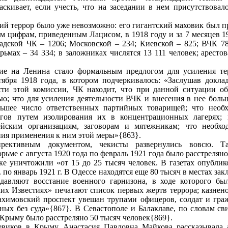
скивает, если учесть, что на заседании в нем присутствовал
ий террор было уже невозможно: его гигантский маховик был п
 цифрам, приведенным Лацисом, в 1918 году и за 7 месяцев 19
радской ЧК – 1206; Московской – 234; Киевской – 825; ВЧК 78
рьмах – 34 334; в заложниках числятся 13 111 человек; аресто
ие на Ленина стало формальным предлогом для усиления те
ября 1918 года, в котором подчеркивалось: «Заслушав доклад
сти этой комиссии, ЧК находит, что при данной ситуации об
ью; что для усиления деятельности ВЧК и внесения в нее бол
ьшее число ответственных партийных товарищей; что необ
гов путем изолирования их в концентрационных лагерях; 
ейским организациям, заговорам и мятежникам; что необхо
ния применения к ним этой меры»{863}.
ективным документом, чекисты развернулись вовсю. Та
рьме с августа 1920 года по февраль 1921 года было расстреляно
ке уничтожили «от 15 до 25 тысяч человек. В газетах опубли
. по январь 1921 г. В Одессе находятся еще 80 тысяч в местах за
давляют восстание военного гарнизона, в ходе которого бы
их Известиях» печатают список первых жертв террора; казнено
ахимовский проспект увешан трупами офицеров, солдат и граж
нных без суда»{867}. В Севастополе и Балаклаве, по словам св
 Крыму было расстреляно 50 тысяч человек{869}.
евиков в Крыму Анастасия Павловна Майкова рассказывала а