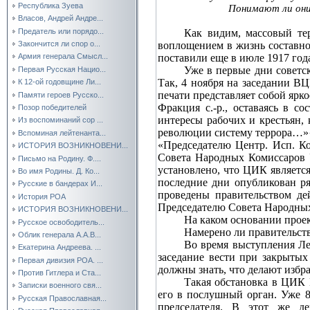
Республика Зуева
Понимают ли они 
Власов, Андрей Андре...
Предатель или порядо...
Как видим, массовый те
воплощением в жизнь составно
Закончится ли спор о...
поставили еще в июле 1917 года
Армия генерала Смысл...
Уже в первые дни советск
Первая Русская Нацио...
Так, 4 ноября на заседании 
К 12-ой годовщине Ли...
печати представляет собой ярк
Памяти героев Русско...
Фракция с.‑р., оставаясь в 
Позор победителей
интересы рабочих и крестьян, 
Из воспоминаний сор ...
революции систему террора…»{
Вспоминая лейтенанта...
«Председателю Центр. Исп. Ко
ИСТОРИЯ ВОЗНИКНОВЕНИ...
Совета Народных Комиссаров 
Письмо на Родину. Ф....
установлено, что ЦИК являетс
Во имя Родины. Д. Ко...
последние дни опубликован ря
Русские в бандерах И...
проведены правительством де
История РОА
Председателю Совета Народны
ИСТОРИЯ ВОЗНИКНОВЕНИ...
На каком основании проек
Русское освободитель...
Намерено ли правительств
Облик генерала А.А.В...
Во время выступления Ле
Екатерина Андреева. ...
заседание вести при закрытых
Первая дивизия РОА. ...
должны знать, что делают изб
Против Гитлера и Ста...
Такая обстановка в ЦИК И
Записки военного свя...
его в послушный орган. Уже 8 
Русская Православная...
председателя. В этот же де