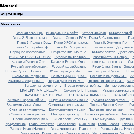
:
[
Мой сайт
]
Форма входа
Меню сайта
Главная страница
Информация о сайте
Каталог файлов
Каталог статей
Глава 2. Высшее кома...
Глава 1. Основы РОА
Глава 3. Сухопутные ...
Гла
Глава 7. Поход в Бог...
Глава 8 РОА и пражск...
Глава 9. Значение Пр...
Глава 14. Борьба с ф...
Глава 15. Историческ...
Послесловие
Документы
Народное образование...
Открытое письмо гене...
Каталог сайтов
Доска об
ИСТОРИЧЕСКАЯ СПРАВКА
Русские по ту сторон...
Казачий стан в Север...
К
Казаки и Русское Осв...
Казаки и Русское Осв...
список каталогов в к...
Сме
Русский коллаборацио...
Русский коллаборацио...
Республика Зуева
Власов
Первая Русская Нацио...
К 12-ой годовщине Ли...
Памяти героев Русско...
Позо
Письмо на Родину. Ф....
Во имя Родины. Д. Ко...
Русские в бандерах И...
Ис
Екатерина Андреева. ...
Первая дивизия РОА. ...
Против Гитлера и Ста...
Запи
Загадочная армия ген...
Вторая мировая война...
Личные воспоминан
ЕКАТЕРИНА АНДРЕЕВА ...
Соколов Б. В. Правда...
Реалии советского вр
КАЗАЧЬИ ЧАСТИ В 1941...
1-Я КАЗАЧЬЯ КАВАЛЕРИ...
КАЗАЧИЙ СТА
Михаил Шкаровский Ка...
Выдача казаков в Лиенце
Русская освободитель...
С
Владимир Ильич Ленин...
Секретная телеграмма...
Генерал Власов Книги...
Рус
Схватка за «жизненно...
Военнопленные – враги
Партизаны против кре...
«Ко
«Окончательное решен...
Меж двух диктатур
Локотская республика
Власов –
Песни коллаборациони...
«Бей своих, чтобы чу...
Быт оккупации
Грустный 
продолжение
Глава четвертая
Глава пятая
окончание
Глава шестая
Глава 
Рассказ Ивана Никоно...
Глава четвертая
Глава пятая
Рассказ Ивана Никоно
Глава пятая
Глава шестая
Глава седьмая
Часть четвертая. Вл...
Гл