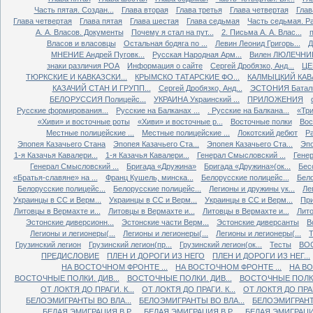
Часть пятая. Создан...
Глава вторая
Глава третья
Глава четвертая
Глав
Глава четвертая
Глава пятая
Глава шестая
Глава седьмая
Часть седьмая. Ра
А. А. Власов. Документы
Почему я стал на пут...
2. Письма А. А. Влас...
Власов и власовцы
Остальная бодяга по ...
Левин Леонид Григорь...
Д
МНЕНИЕ Андрей Пуговк...
Русская Народная Арм...
Вилен ЛЮЛЕЧНИК 
знаки различия РОА
Информация о сайте
Сергей Дробязко, Анд...
ЦЕ
ТЮРКСКИЕ И КАВКАЗСКИ...
КРЫМСКО ТАТАРСКИЕ ФО...
КАЛМЫЦКИЙ КАВА
КАЗАЧИЙ СТАН И ГРУПП...
Сергей Дробязко, Анд...
ЭСТОНИЯ Баталь
БЕЛОРУССИЯ Полицейс...
УКРАИНА Украинский ...
ПРИЛОЖЕНИЯ
Русские формирования...
Русские на Балканах ...
. Русские на Балкана...
«Три
«Хиви» и восточные роты
«Хиви» и восточные р...
Восточные полки
Вос
Местные полицейские ...
Местные полицейские ...
Локотский дебют
Ра
Эпопея Казачьего Стана
Эпопея Казачьего Ста...
Эпопея Казачьего Ста...
Эпо
1-я Казачья Кавалери...
1-я Казачья Кавалери...
Генерал Смысловский ...
Генер
Генерал Смысловский ...
Бригада «Дружина»
Бригада «Дружина»(ок...
Бес
«Братья-славяне» на ...
Франц Кушель, минска...
Белорусские полицейс...
Бело
Белорусские полицейс...
Белорусские полицейс...
Легионы и дружины ук...
Ле
Украинцы в СС и Верм...
Украинцы в СС и Верм...
Украинцы в СС и Верм...
При
Литовцы в Вермахте и...
Литовцы в Вермахте и...
Литовцы в Вермахте и...
Лито
Эстонские диверсионн...
Эстонские части Верм...
Эстонские диверсанты
В
Легионы и легионеры(...
Легионы и легионеры(...
Легионы и легионеры(...
Т
Грузинский легион
Грузинский легион(пр...
Грузинский легион(ок...
Тесты
ВО
ПРЕДИСЛОВИЕ
ПЛЕН И ДОРОГИ ИЗ НЕГО
ПЛЕН И ДОРОГИ ИЗ НЕГ...
НА ВОСТОЧНОМ ФРОНТЕ ...
НА ВОСТОЧНОМ ФРОНТЕ ...
НА ВО
ВОСТОЧНЫЕ ПОЛКИ. ДИВ...
ВОСТОЧНЫЕ ПОЛКИ. ДИВ...
ВОСТОЧНЫЕ ПОЛКИ.
ОТ ЛОКТЯ ДО ПРАГИ. К...
ОТ ЛОКТЯ ДО ПРАГИ. К...
ОТ ЛОКТЯ ДО ПРАГИ
БЕЛОЭМИГРАНТЫ ВО ВЛА...
БЕЛОЭМИГРАНТЫ ВО ВЛА...
БЕЛОЭМИГРАНТЫ
БЕЛАЯ ЭМИГРАЦИЯ В Р...
БЕЛАЯ ЭМИГРАЦИЯ В Р...
БЕЛАЯ ЭМИГРАЦИЯ 