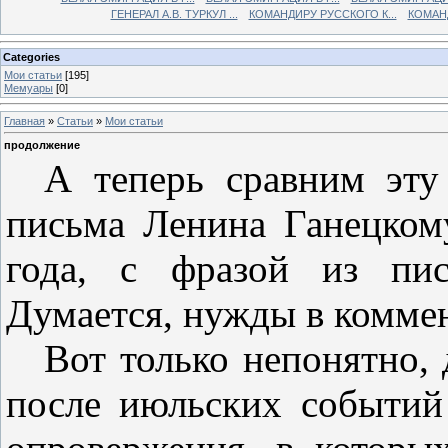
ГЕНЕРАЛ А.В. ТУРКУЛ ...
КОМАНДИРУ РУССКОГО К...
КОМАНД
Categories
Мои статьи
[195]
Мемуары
[0]
Главная
»
Статьи
»
Мои статьи
продолжение
А теперь сравним эту
письма Ленина Ганецком
года, с фразой из пис
Думается, нужды в коммен
Вот только непонятно,
после июльских событий