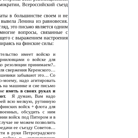
мократии, Всероссийский съезд
аты в большинстве своем и не
вывела Ленина из равновесия.
ляд, это письмо является одним
многие вопросы, связанные с
бщего с выражением настроения
пираясь на финские силы:
тельство имеет войско и
орниловцами о войске для
ко резолюции принимаем?..
для свержения Керенского…
льшевики забывают это… Со
о‑моему, надо агитировать
ь на машинке и сие письмо
не
иметь в своих руках и
от.
Я думаю, Вам надо
арей всю мелкую, рутинную
 финских войск + флота для
военных, обсудить с ним
ении войск под Питером и в
 случае не можем позволить
передачи ее съезду Советов…
йти в руки Петроградского
 войны и «корниловских