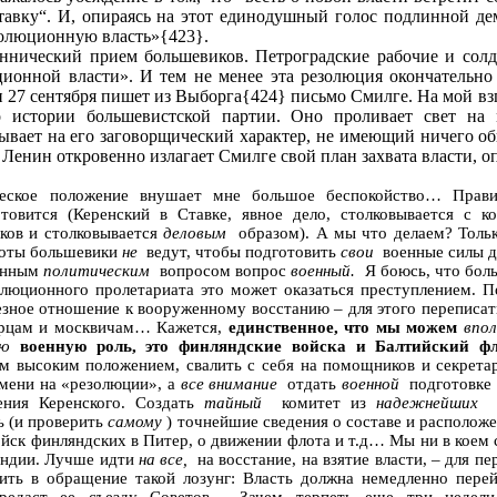
ставку“. И, опираясь на этот единодушный голос подлинной де
еволюционную власть»{423}.
ннический прием большевиков. Петроградские рабочие и солд
ионной власти». И тем не менее эта резолюция окончательно 
он 27 сентября пишет из Выборга{424} письмо Смилге. На мой взг
 истории большевистской партии. Оно проливает свет на 
зывает на его заговорщический характер, не имеющий ничего о
Ленин откровенно излагает Смилге свой план захвата власти, о
еское положение внушает мне большое беспокойство… Прави
отовится (Керенский в Ставке, явное дело, столковывается с к
ков и столковывается
деловым
образом). А мы что делаем? Толь
боты большевики
не
ведут, чтобы подготовить
свои
военные силы 
ренным
политическим
вопросом вопрос
военный.
Я боюсь, что бо
люционного пролетариата это может оказаться преступлением. П
езное отношение к вооруженному восстанию – для этого переписат
терцам и москвичам… Кажется,
единственное, что мы можем
впол
ую
военную роль, это финляндские войска и Балтийский фл
им высоким положением, свалить с себя на помощников и секрет
емени на «резолюции», а
все внимание
отдать
военной
подготовке
ения Керенского. Создать
тайный
комитет из
надежнейших
ь (и проверить
самому
) точнейшие сведения о составе и располож
ойск финляндских в Питер, о движении флота и т.д… Мы ни в коем
яндии. Лучше идти
на все,
на восстание, на взятие власти, – для 
ить в обращение такой лозунг: Власть должна немедленно пере
ередаст ее съезду Советов… Зачем терпеть еще три недели