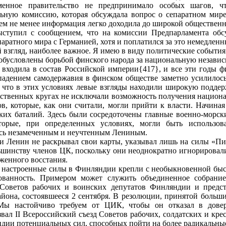
еменное правительство не предпринимало особых шагов, ч
ьную комиссию, которая обсуждала вопрос о сепаратном мире
тем не менее информация легко доходила до широкой общественн
ступил с сообщением, что на комиссии Предпарламента обс
ратного мира с Германией, хотя и поплатился за это немедленн
ой взгляд, наиболее важное. Я имею в виду политические событи
 обусловлены борьбой финского народа за национальную независ
 входила в состав Российской империи{417}, и все эти годы 
 падением самодержавия в финском обществе заметно усилилос
ь, что в этих условиях левые взгляды находили широкую поддер
ественных кругах не исключали возможность получения нацио
в, которые, как они считали, могли прийти к власти. Начиная
ких баталий. Здесь были сосредоточены главные военно‑морс
торые, при определенных условиях, могли быть использ
лось незамеченным и неучтенным Лениным.
и Ленин не раскрывал свои карты, указывал лишь на силы «Пи
льшинству членов ЦК, поскольку они неоднократно игнорировали
женного восстания.
 настроенные силы в Финляндии крепли с необыкновенной быс
сованность. Примером может служить объединенное собрани
 Советов рабочих и воинских депутатов Финляндии и предс
айона, состоявшееся 2 сентября. В резолюции, принятой больши
 «Мы настойчиво требуем от ЦИК, чтобы он отказал в дов
вал II Всероссийский съезд Советов рабочих, солдатских и кре
дии потенциальных сил, способных пойти на более радикальные