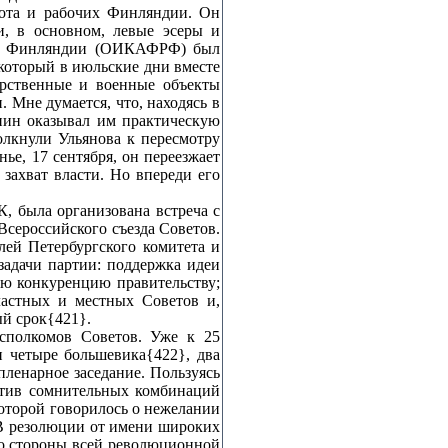
лота и рабочих Финляндии. Он
, в основном, левые эсеры и
чих Финляндии (ОИКАФРФ) был
который в июльские дни вместе
рственные и военные объекты
Мне думается, что, находясь в
нин оказывал им практическую
олкнули Ульянова к пересмотру
е, 17 сентября, он переезжает
захват власти. Но впереди его
, была организована встреча с
Всероссийского съезда Советов.
лей Петербургского комитета и
задачи партии: поддержка идеи
ую конкуренцию правительству;
ластных и местных Советов и,
ый срок{421}.
сполкомов Советов. Уже к 25
и четыре большевика{422}, два
пленарное заседание. Пользуясь
ротив сомнительных комбинаций
которой говорилось о нежелании
 В резолюции от имени широких
 со стороны всей революционной