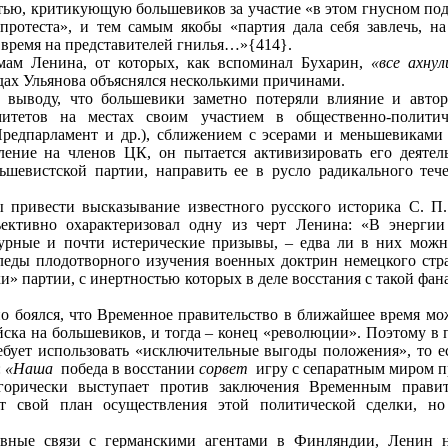
ью, критикующую большевиков за участие «в этом гнусном подло
протеста», и тем самым якобы «партия дала себя завлечь, на
 время на представителей гнилья…»{414}.
мам Ленина, от которых, как вспоминал Бухарин,
«все ахнул
дах Ульянова объяснялся несколькими причинами.
 выводу, что большевики заметно потеряли влияние и авто
итетов на местах своим участием в общественно‑политич
Предпарламент и др.), сближением с эсерами и меньшевиками 
вление на членов ЦК, он пытается активизировать его деятел
ьшевистской партии, направить ее в русло радикального тече
ы привести высказывание известного русского историка С. П
ъективно охарактеризовал одну из черт Ленина: «В энергии
бурные и почти истерические призывы, – едва ли в них можн
леды плодотворного изучения военных доктрин немецкого стра
хи» партии, с инертностью которых в деле восстания с такой фан
о боялся, что Временное правительство в ближайшее время мо
ойска на большевиков, и тогда – конец «революции». Поэтому в
ебует использовать «исключительные выгоды положения», то 
:
«Наша
победа в восстании
сорвет
игру с сепаратным миром
горически выступает против заключения Временным правит
т свой план осуществления этой политической сделки, но 
вные связи с германскими агентами в Финляндии, Ленин н