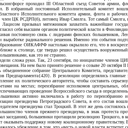
льсингфорсе проходил III Областной съезд Советов армии, ф
ил. В избранный постоянный Исполнительный комитет вошли
Областного Исполнительного комитета армии, флота и рабо
, член ЦК РСДРП(б), литовец Ивар Смилга. Тот самый Смилга, 
 Лацисом призывал мятежников захватить важнейшие госуда
асил себя высшим органом политической власти в Финляндии. 
живая постоянную связь с лидерами финских большевиков, Ле
и выработке радикального решения. Именно эти события подт
бразование ОИКАФРФ настолько окрылило его, что в воскресень
оближе к столице, где твердо решил осуществить вооруженный 
ольшевиками, как это не странно.
дели сложа руки. Так, 23 сентября, по инициативе членов ЦИК
овещания. На нем было принято решение о созыве 20 октября II 
 объединенное собрание Центрального Комитета, представите
ов Предпарламента{420}. В резолюции определялись главные 
епление их политического авторитета, чтобы составить серьезн
етами на местах; переизбрание исполкомов центральных, об
беспечивающих проведение Всероссийского съезда в определенн
ольшевики активно включались в работу по переизбранию и
анизации президиума Петроградского Совета, в его состав вошл
едателем президиума стал Троцкий. В этот же день состоялось 
большинство членов прежнего президиума, в знак протеста п
зал заседания), большевики протащили резолюцию Троцкого, в 
ат оказывать поддержку новому коалиционному правительству.
ражалось убеждение в том, что «весть о новой власти встретит