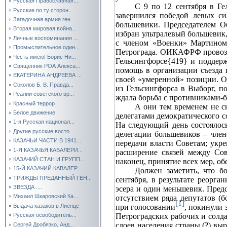
Русская Православная...
С 9 по 12 сентября в Ге
Русские по ту сторон...
завершился победой левых с
Загадочная армия ген...
большевики. Председателем 
Вторая мировая война...
избран ультралевый большевик
Личные воспоминания ...
с членом «Военки» Мартином
Промыслительное один...
Петрограда. ОИКАФРФ провозгл
Честь имею! Борис Ни...
Гельсингфорсе{419} и поддер
Священник РОА Алекса...
помощь в организации съезда 
ЕКАТЕРИНА АНДРЕЕВА ...
своей «умеренной» позиции. О
Соколов Б. В. Правда...
из Гельсингфорса в Выборг, п
Реалии советского вр...
ждала борьба с противниками‑б
Красный террор
А они тем временем не си
Белое движение
делегатами демократического с
1-я Русская национал...
На следующий день состоялось
Другие русские восто...
делегации большевиков – член
КАЗАЧЬИ ЧАСТИ В 1941...
передачи власти Советам; укр
1-Я КАЗАЧЬЯ КАВАЛЕРИ...
расширение связей между Сов
КАЗАЧИЙ СТАН И ГРУПП...
наконец, принятие всех мер, о
15-Й КАЗАЧИЙ КАВАЛЕР...
Должен заметить, что б
ТРИЖДЫ ПРЕДАННЫЙ ГЕН...
сентября, в результате реорг
ЗВЕЗДА ....
эсера и один меньшевик. Предс
Михаил Шкаровский Ка...
отсутствием ряда депутатов (
[1]
при голосовании
, покинули 
Выдача казаков в Лиенце
Петроградских рабочих и солд
Русская освободитель...
слоев населения страны (?) вы
Сергей Дробязко, Анд...