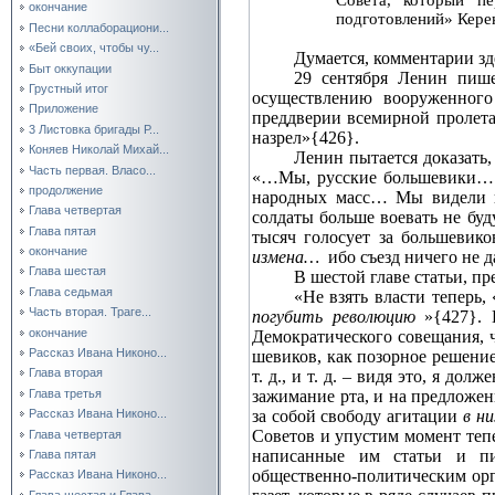
окончание
подготовлений» Кер
Песни коллаборациони...
«Бей своих, чтобы чу...
Думается, комментарии зде
Быт оккупации
29 сентября Ленин пише
Грустный итог
осуществлению вооруженного
Приложение
преддверии всемирной пролет
3 Листовка бригады Р...
назрел»{426}.
Коняев Николай Михай...
Ленин пытается доказать,
Часть первая. Власо...
«…Мы, русские большевики… 
продолжение
народных масс… Мы видели п
Глава четвертая
солдаты больше воевать не бу
Глава пятая
тысяч голосует за большевик
окончание
измена…
ибо съезд ничего не д
Глава шестая
В шестой главе статьи, п
Глава седьмая
«Не взять власти теперь,
Часть вторая. Траге...
погубить революцию
»{427}. 
окончание
Демократического совещания, 
Рассказ Ивана Никоно...
шевиков, как позорное решение
Глава вторая
т. д., и т. д. – видя это, я д
зажимание рта, и на предложе
Глава третья
за собой свободу агитации
в ни
Рассказ Ивана Никоно...
Советов и упустим момент теп
Глава четвертая
написанные им статьи и пи
Глава пятая
общественно‑политическим орг
Рассказ Ивана Никоно...
Глава шестая и Глава...