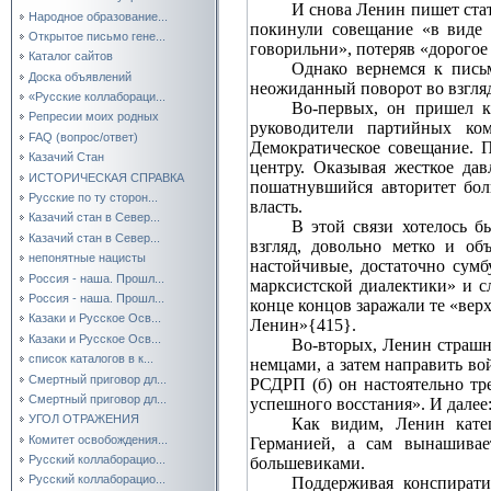
И снова Ленин пишет стат
Народное образование...
покинули совещание «в виде 
Открытое письмо гене...
говорильни», потеряв «дорогое
Каталог сайтов
Однако вернемся к пись
Доска объявлений
неожиданный поворот во взгля
«Русские коллабораци...
Во‑первых, он пришел к
Репресии моих родных
руководители партийных ком
FAQ (вопрос/ответ)
Демократическое совещание. 
Казачий Стан
центру. Оказывая жесткое да
ИСТОРИЧЕСКАЯ СПРАВКА
пошатнувшийся авторитет бол
Русские по ту сторон...
власть.
Казачий стан в Север...
В этой связи хотелось б
Казачий стан в Север...
взгляд, довольно метко и об
непонятные нацисты
настойчивые, достаточно сум
Россия - наша. Прошл...
марксистской диалектики» и с
Россия - наша. Прошл...
конце концов заражали те «вер
Казаки и Русское Осв...
Ленин»{415}.
Казаки и Русское Осв...
Во‑вторых, Ленин страшн
список каталогов в к...
немцами, а затем направить в
Смертный приговор дл...
РСДРП (б) он настоятельно тр
Смертный приговор дл...
успешного восстания». И далее
УГОЛ ОТРАЖЕНИЯ
Как видим, Ленин кате
Комитет освобождения...
Германией, а сам вынашивае
Русский коллаборацио...
большевиками.
Русский коллаборацио...
Поддерживая конспирати