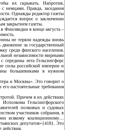
тобы их скрывать. Напротив,
 с немцами. Правда, заседания
ости. Однажды редактор газеты
уждается вопрос о заключении
ым закрытием газеты.
я в Финляндии в конце августа –
имость.
финны не теряли надежды вновь
ь движение за государственный
жку среди финского населения.
нальной независимости мирными
 с середины лета Гельсингфорс
кие силы российской империи и
ованы большевиками в нужном
тера и Москвы». Это говорит о
 его настоятельные требования
тротой. Причем в их действиях
е Исполкома Гельсингфорского
тавителей полковых и судовых
нством участников собрания, в
ерии всякому коалиционному…
стьянских депутатов»{418}. Это
 действия.