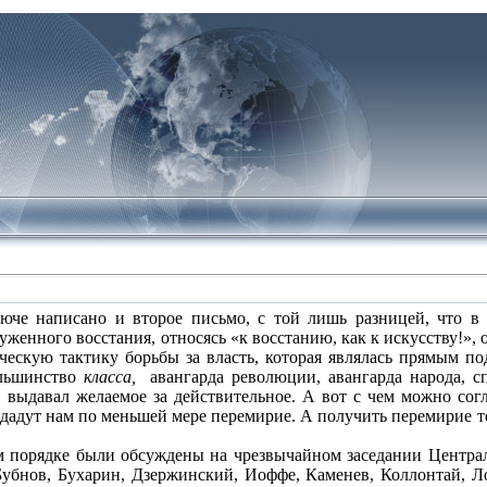
юче написано и второе письмо, с той лишь разницей, что в
женного восстания, относясь «к восстанию, как к искусству!», 
ческую тактику борьбы за власть, которая являлась прямым по
ольшинство
класса,
авангарда революции, авангарда народа, с
выдавал желаемое за действительное. А вот с чем можно соглас
ы дадут нам по меньшей мере перемирие. А получить перемирие те
 порядке были обсуждены на чрезвычайном заседании Централ
Бубнов, Бухарин, Дзержинский, Иоффе, Каменев, Коллонтай, Л