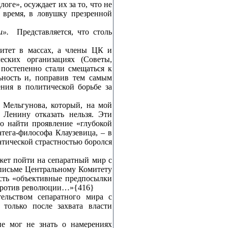
ге», осуждает их за то, что не
 время, в ловушку презренной
и».
Представляется, что столь
ритет в массах, а члены ЦК и
еских организациях (Советы,
постепенно стали смещаться к
ьность и, поправив тем самым
ния в политической борьбе за
. Мельгунова, который, на мой
 Ленину отказать нельзя. Эти
о найти проявление «глубокой
тега‑философа Клаузевица, – в
атической страстностью боролся
жет пойти на сепаратный мир с
 письме Центральному Комитету
есть «объективные предпосылки
 против революции…»{416}
ельством сепаратного мира с
только после захвата власти
е мог не знать о намерениях