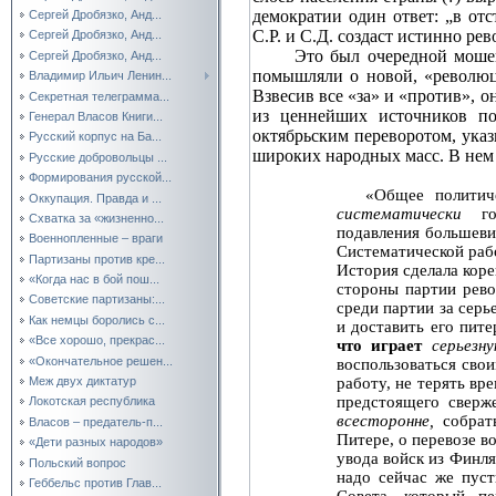
демократии один ответ: „в от
Сергей Дробязко, Анд...
С.Р. и С.Д. создаст истинно р
Сергей Дробязко, Анд...
Это был очередной моше
Сергей Дробязко, Анд...
помышляли о новой, «революц
Владимир Ильич Ленин...
Взвесив все «за» и «против», 
Секретная телеграмма...
из ценнейших источников по
Генерал Власов Книги...
октябрьским переворотом, ука
Русский корпус на Ба...
широких народных масс. В нем 
Русские добровольцы ...
Формирования русской...
«Общее политич
Оккупация. Правда и ...
систематически
г
Схватка за «жизненно...
подавления большеви
Военнопленные – враги
Систематической ра
Партизаны против кре...
История сделала ко
«Когда нас в бой пош...
стороны партии рево
Советские партизаны:...
среди партии за серь
Как немцы боролись с...
и доставить его пи
«Все хорошо, прекрас...
что играет
серьезн
«Окончательное решен...
воспользоваться сво
работу, не терять вр
Меж двух диктатур
предстоящего сверж
Локотская республика
всесторонне,
собрат
Власов – предатель-п...
Питере, о перевозе в
«Дети разных народов»
увода войск из Финл
Польский вопрос
надо сейчас же пуст
Геббельс против Глав...
Совета, который п