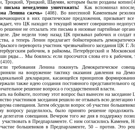
ин, Троцкий, Урицкий, Шаумян, которым были розданы копии{4
ти
письма немедленно уничтожить!
Как вспоминал впосл
ьма Ленина сжечь»
{408}. Во внесенной Каменевым резолюц
ключающиеся в них практические предложения, призывает все 
рждает, что ЦК находит в текущий момент совершенно недопус
 решение не отсылать эти письма в низовые партийные организ
 деле. Две недели тому назад ЦК призывал рабочих и солдат 
тва, а теперь Ленин предлагает бойкотировать демократичес
ябрьского переворота участник чрезвычайного заседания ЦК Г. 
тербургским рабочим, в райкомы, Петербургский и Московски
аши ряды… Мы боялись: если просочатся слова его к рабочим, т
{410}.
ргли требования Ленина покинуть Демократическое совещ
риняли на вооружение тактику оказания давления на Демок
радикальной декларации, касающейся принципов формирования 
ержали также идею создания постоянного представительного ор
ончательное решение вопроса о государственной власти.
ть на бойкоте, поэтому этот вопрос был вынесен на заседание 
инство участников заседания решило не отзывать всю делегацию 
диума совещания. Затем обсудили вопрос об участии большевик
у вопросу разделилось, было принято решение продолжить
м делегатов совещания. Вечером того же дня в поддержку поз
 участвовать в Предпарламенте. С ним согласились Каменев, Но
 участие большевиков в Предпарламенте, 50 – против. Это ре