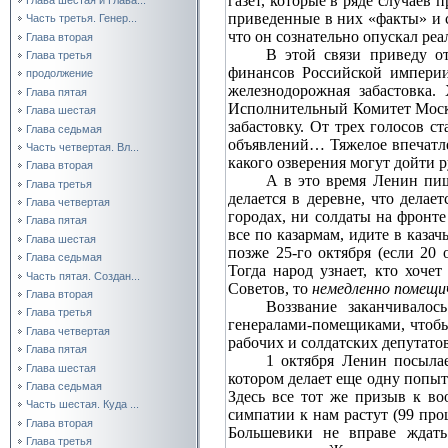
газет, которые в ряде случаев
приведенные в них «факты» и с
Часть третья. Генер...
что он сознательно опускал ре
Глава вторая
В этой связи приведу о
Глава третья
финансов Российской империи
продолжение
железнодорожная забастовка.
Глава пятая
Исполнительный Комитет Моск
Глава шестая
забастовку. От трех голосов ст
Глава седьмая
объявлений… Тяжелое впечатле
Часть четвертая. Вл...
какого озверения могут дойти 
Глава вторая
А в это время Ленин пиш
Глава третья
делается в деревне, что дела
Глава четвертая
городах, ни солдаты на фронт
Глава пятая
все по казармам, идите в каза
Глава шестая
позже 25‑го октября (если 20 
Глава седьмая
Тогда народ узнает, кто хоче
Часть пятая. Создан...
Советов, то
немедленно помещич
Глава вторая
Воззвание заканчивало
Глава третья
генералами‑помещиками, чтобы 
Глава четвертая
рабочих и солдатских депутато
Глава пятая
1 октября Ленин посыла
Глава шестая
котором делает еще одну попыт
Глава седьмая
Здесь все тот же призыв к в
Часть шестая. Куда ...
симпатии к нам растут (99 пр
Глава вторая
Большевики не вправе ждат
Глава третья