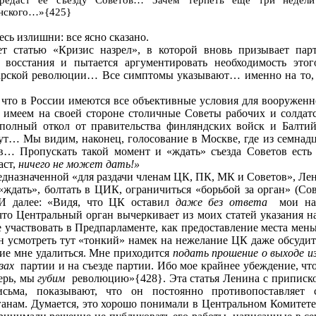
енского…»{425}
сь излишни: все ясно сказано.
т статью «Кризис назрел», в которой вновь призывает пар
 восстания и пытается аргументировать необходимость это
арской революции… Все симптомы указывают… именно на то,
 что в России имеются все объективные условия для вооруженно
имеем на своей стороне столичные Советы рабочих и солда
олный откол от правительства финляндских войск и Балти
дут… Мы видим, наконец, голосование в Москве, где из семнадц
ов… Пропускать такой момент и «ждать» съезда Советов ест
аст,
ничего не может дать!»
редназначенной «для раздачи членам ЦК, ПК, МК и Советов», Ле
 «ждать», болтать в ЦИК, ограничиться «борьбой за орган» (Сов
И далее: «Видя, что ЦК оставил
даже без ответа
мои на
что Центральный орган вычеркивает из моих статей указания 
 участвовать в Предпарламенте, как предоставление места мен
олжен усмотреть тут «тонкий» намек на нежелание ЦК даже обсуди
ние мне удалиться. Мне приходится
подать прошение о выходе и
зах
партии и на съезде партии. Ибо мое крайнее убеждение, что
ерь, мы
губим
революцию»{428}. Эта статья Ленина с припиской 
сьма, показывают, что он постоянно противопоставляет
анам. Думается, это хорошо понимали в Центральном Комитете