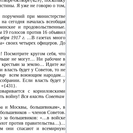
нтябре‑октябре{429}, поскольку
истины. Я уже не говорю о том,
х поручений при министерстве
 на сегодня началась всеобщая
оинские и продовольственные.
19 голосов против 16 объявил
ября 1917 г.
…В газетах много
а» своих четырех офицеров. До
! Посмотрите кругом себя, что
дольше не могут… Ни рабочие в
ы крестьян за землю… Идите же
и власть будет у Советов, то не
мир
всем воюющим народам…
собрании. Если власть будет у
»{431}.
оваривается с корниловскими
ать войну!
Вся власть Советам
а и Москвы, большевикам», в
 большевиков – членов Советов.
о за большевиков: «…в войске
 флот против правительства…)…
м они спасают и всемирную