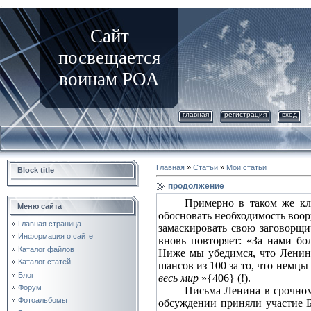
:
Сайт
посвещается
воинам РОА
главная
регистрация
вход
Главная
»
Статьи
»
Мои статьи
Block title
продолжение
Примерно в таком же кл
Меню сайта
обосновать необходимость воору
Главная страница
замаскировать свою заговорщи
Информация о сайте
вновь повторяет: «За нами б
Каталог файлов
Ниже мы убедимся, что Ленин 
Каталог статей
шансов из 100 за то, что немц
Блог
весь мир
»{406} (!).
Форум
Письма Ленина в срочном
Фотоальбомы
обсуждении приняли участие 