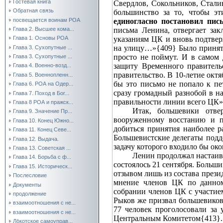
Гостевая книга
Свердлов, Сокольников, Стал
Обратная связь
большинство за то, чтобы э
посвещается воинам РОА
единогласно постановил пис
письма Ленина, отвергает за
Глава 2. Высшее кома...
указаниям ЦК и вновь подтве
Глава 1. Основы РОА
на улицу…»{409} Было принято
Глава 3. Сухопутные ...
просто не поймут. И в самом
Глава 3. Сухопутные ...
защиту Временного правительс
Глава 4. Военно-возд...
правительство. В 10‑летие окт
Глава 5. Военнопленн...
бы это письмо не попало к пе
Глава 6. РОА на Одер...
сразу громадный разнобой в н
Глава 7. Поход в Бог...
правильности линии всего ЦК»
Глава 8 РОА и пражск...
Итак, большевики отве
Глава 9. Значение Пр...
вооруженному восстанию и п
Глава 10. Конец Южно...
добиться принятия наиболее 
Глава 11. Конец Севе...
Большевистские делегаты подд
Глава 12. Выдача.
задачу которого входило бы ок
Глава 13. Советская ...
Ленин продолжал настаива
Глава 14. Борьба с ф...
состоялось 21 сентября. Больш
Глава 15. Историческ...
отзывом лишь из состава прези
Послесловие
мнение членов ЦК по данном
Документы
собрании членов ЦК с участие
продолжение
Рыков же призвал большевиков
взаимоотношения с не...
77 человек проголосовали за
взаимоотношения с не...
Центральным Комитетом{413}.
Ло́котское самоуправ...