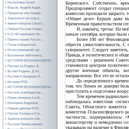
Керенского. Собственно, вр
Республика Зуева
Предпарламент создал специал
Власов, Андрей Андре...
комиссии проходили закрыто, 
Предатель или порядо...
«Общее дело» Бурцев даже вы
Закончится ли спор о...
Временным правительством сепа
Армия генерала Смысл...
И, наконец, третье. На м
Первая Русская Нацио...
начале сентября, которые были
К 12-ой годовщине Ли...
Более 100 лет Финляндия
Памяти героев Русско...
обрести самостоятельность. С
Позор победителей
суверенитет. Следует заметит
Из воспоминаний сор ...
Правда, в политических и общ
Вспоминая лейтенанта...
средствами – решением Совето
ИСТОРИЯ ВОЗНИКНОВЕНИ...
становится центром политичес
Письмо на Родину. Ф....
другие военные объекты, ко
Во имя Родины. Д. Ко...
направлении. Все это не оста
Русские в бандерах И...
До определенного времен
История РОА
том, что Ленин не доверял бо
ИСТОРИЯ ВОЗНИКНОВЕНИ...
приступить к подготовке воору
Русское освободитель...
Тем временем радикально
Облик генерала А.А.В...
наблюдалась известная согла
Екатерина Андреева. ...
Совета, Областного комитета
Первая дивизия РОА. ...
комитетов Гельсингфорского р
Против Гитлера и Ста...
частности, подчеркивалось:
Записки военного свя...
министерству и немедленно соз
Русская Православная...
указывало на наличие в Финлян