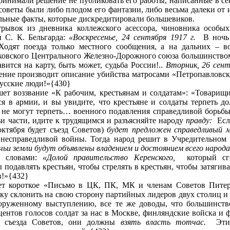
 принимали решение не публиковать его работы, написанные в се
оветы были либо плодом его фантазии, либо весьма далеки от 
альные факты, которые дискредитировали большевиков.
трывок из дневника коллежского асессора, чиновника особы
 С. К. Бельгарда:
«Воскресенье, 24 сентября 1917 г.
В ночь
 Ходят поезда только местного сообщения, а на дальних – в
овского Центрального Железно‑Дорожного союза большинством 
авится на карту, быть может, судьба России!..
Вторник, 26 сент
ние производит описание убийства матросами «Петропавловск
русские люди!»{430}
ет воззвание «К рабочим, крестьянам и солдатам»: «Товарищи
ется в армии, и вы увидите, что крестьяне и солдаты терпеть 
е не могут терпеть… военного подавления справедливой борьб
чьи части, идите к трудящимся и разъясняйте народу
правду:
Есл
октября будет съезд Советов)
будет предложен справедливый 
т несправедливой войны. Тогда народ решит в Учредительном 
ьи земли будут объявлены владением и достоянием всего народа
сь словами:
«Долой правительство Керенского,
который сг
подавлять крестьян, чтобы стрелять в крестьян, чтобы затягив
в!»{432}
ет короткое «Письмо в ЦК, ПК, МК и членам Советов Питер
ку склонить на свою сторону партийных лидеров двух столиц и
ооруженному выступлению, все те же доводы, что большинств
оцентов голосов солдат за нас в Москве, финляндские войска и
ь съезда Советов, они должны
взять власть тотчас.
Эти