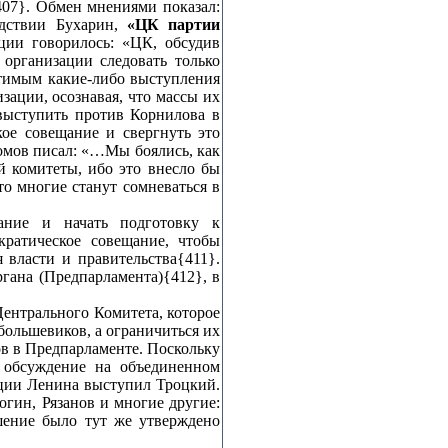
07}. Обмен мнениями показал:
едствии Бухарин,
«ЦК партии
ии говорилось: «ЦК, обсудив
организации следовать только
тимым какие‑либо выступления
ации, осознавая, что массы их
выступить против Корнилова в
кое совещание и свергнуть это
Ломов писал: «…Мы боялись, как
й комитеты, ибо это внесло бы
о многие станут сомневаться в
ание и начать подготовку к
ратическое совещание, чтобы
власти и правительства{411}.
гана (Предпарламента){412}, в
Центрального Комитета, которое
большевиков, а ограничиться их
ов в Предпарламенте. Поскольку
 обсуждение на объединенном
иции Ленина выступил Троцкий.
гин, Рязанов и многие другие:
шение было тут же утверждено