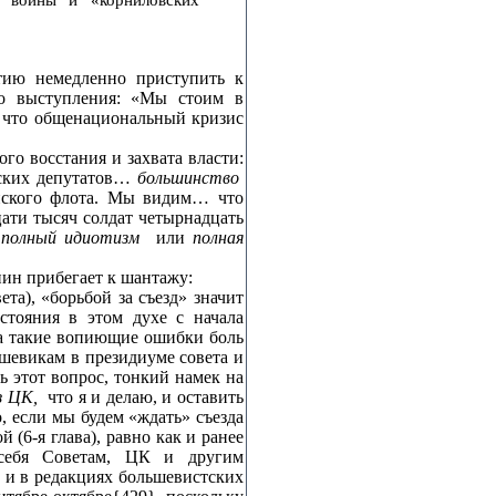
тию немедленно приступить к
го выступления: «Мы стоим в
 что общенациональный кризис
го восстания и захвата власти:
тских депутатов…
большинство
йского флота. Мы видим… что
ати тысяч солдат четырнадцать
ь
полный идиотизм
или
полная
нин прибегает к шантажу:
ета), «борьбой за съезд» значит
стояния в этом духе с начала
на такие вопиющие ошибки боль
ьшевикам в президиуме совета и
ть этот вопрос, тонкий намек на
з ЦК,
что я и делаю, и оставить
, если мы будем «ждать» съезда
(6‑я глава), равно как и ранее
 себя Советам, ЦК и другим
 и в редакциях большевистских