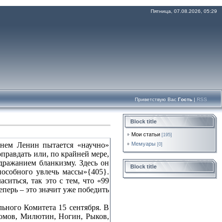
Пятница, 07.08.2026, 05:29
Приветствую Вас
Гость
|
RSS
Block title
Мои статьи
[195]
 нем Ленин пытается «научно»
Мемуары
[0]
оправдать или, по крайней мере,
дражанием бланкизму. Здесь он
Block title
пособного увлечь массы»{405}.
иться, так это с тем, что «99
перь – это значит уже победить
ьного Комитета 15 сентября. В
омов, Милютин, Ногин, Рыков,