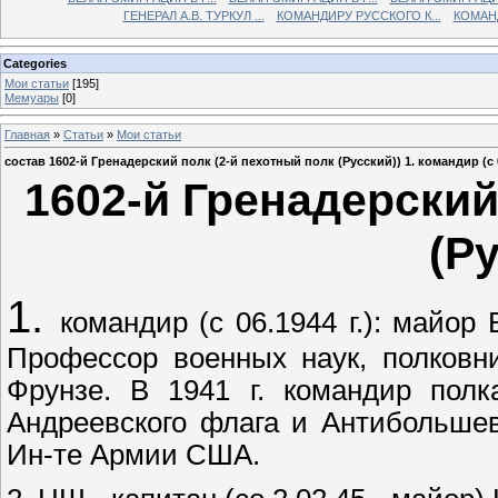
ГЕНЕРАЛ А.В. ТУРКУЛ ...
КОМАНДИРУ РУССКОГО К...
КОМАНД
Categories
Мои статьи
[195]
Мемуары
[0]
Главная
»
Статьи
»
Мои статьи
состав 1602-й Гренадерский полк (2-й пехотный полк (Русский)) 1. командир (с 0
1602-й Гренадерский
(Р
1.
командир (с 06.1944 г.): майор
Профессор военных наук, полковн
Фрунзе. В 1941 г. командир полк
Андреевского флага и Антибольшев
Ин-те Армии США.