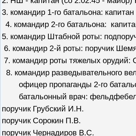
2. НШ - капитан (со 2.02.45 - майор) 
3. командир 1-го батальона: капитан 
командир 2-го батальона:
капит
5. командир Штабной роты: подпоручи
6. командир 2-й роты: поручик Шемяк
7. командир роты тяжелых орудий: 
8. командир разведывательного ве
офицер пропаганды 2-го батальон
батальонный врач: фельдфебель 
поручик Грубский И.Н.
поручик Сорокин П.В.
поручик Чернадиров B.C.