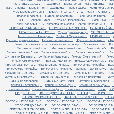
Часть пятая. Создан...
Глава вторая
Глава третья
Глава четвертая
Глав
Глава четвертая
Глава пятая
Глава шестая
Глава седьмая
Часть седьмая. Ра
А. А. Власов. Документы
Почему я стал на пут...
2. Письма А. А. Влас...
Власов и власовцы
Остальная бодяга по ...
Левин Леонид Григорь...
Д
МНЕНИЕ Андрей Пуговк...
Русская Народная Арм...
Вилен ЛЮЛЕЧНИК 
знаки различия РОА
Информация о сайте
Сергей Дробязко, Анд...
ЦЕ
ТЮРКСКИЕ И КАВКАЗСКИ...
КРЫМСКО ТАТАРСКИЕ ФО...
КАЛМЫЦКИЙ КАВА
КАЗАЧИЙ СТАН И ГРУПП...
Сергей Дробязко, Анд...
ЭСТОНИЯ Баталь
БЕЛОРУССИЯ Полицейс...
УКРАИНА Украинский ...
ПРИЛОЖЕНИЯ
Русские формирования...
Русские на Балканах ...
. Русские на Балкана...
«Три
«Хиви» и восточные роты
«Хиви» и восточные р...
Восточные полки
Вос
Местные полицейские ...
Местные полицейские ...
Локотский дебют
Ра
Эпопея Казачьего Стана
Эпопея Казачьего Ста...
Эпопея Казачьего Ста...
Эпо
1-я Казачья Кавалери...
1-я Казачья Кавалери...
Генерал Смысловский ...
Генер
Генерал Смысловский ...
Бригада «Дружина»
Бригада «Дружина»(ок...
Бес
«Братья-славяне» на ...
Франц Кушель, минска...
Белорусские полицейс...
Бело
Белорусские полицейс...
Белорусские полицейс...
Легионы и дружины ук...
Ле
Украинцы в СС и Верм...
Украинцы в СС и Верм...
Украинцы в СС и Верм...
При
Литовцы в Вермахте и...
Литовцы в Вермахте и...
Литовцы в Вермахте и...
Лито
Эстонские диверсионн...
Эстонские части Верм...
Эстонские диверсанты
В
Легионы и легионеры(...
Легионы и легионеры(...
Легионы и легионеры(...
Т
Грузинский легион
Грузинский легион(пр...
Грузинский легион(ок...
Тесты
ВО
ПРЕДИСЛОВИЕ
ПЛЕН И ДОРОГИ ИЗ НЕГО
ПЛЕН И ДОРОГИ ИЗ НЕГ...
НА ВОСТОЧНОМ ФРОНТЕ ...
НА ВОСТОЧНОМ ФРОНТЕ ...
НА ВО
ВОСТОЧНЫЕ ПОЛКИ. ДИВ...
ВОСТОЧНЫЕ ПОЛКИ. ДИВ...
ВОСТОЧНЫЕ ПОЛКИ.
ОТ ЛОКТЯ ДО ПРАГИ. К...
ОТ ЛОКТЯ ДО ПРАГИ. К...
ОТ ЛОКТЯ ДО ПРАГИ
БЕЛОЭМИГРАНТЫ ВО ВЛА...
БЕЛОЭМИГРАНТЫ ВО ВЛА...
БЕЛОЭМИГРАНТЫ
БЕЛАЯ ЭМИГРАЦИЯ В Р...
БЕЛАЯ ЭМИГРАЦИЯ В Р...
БЕЛАЯ ЭМИГРАЦИЯ 