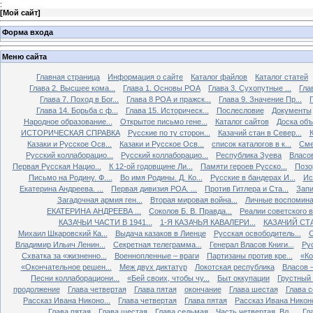
:
[
Мой сайт
]
Форма входа
Меню сайта
Главная страница
Информация о сайте
Каталог файлов
Каталог статей
Глава 2. Высшее кома...
Глава 1. Основы РОА
Глава 3. Сухопутные ...
Гла
Глава 7. Поход в Бог...
Глава 8 РОА и пражск...
Глава 9. Значение Пр...
Глава 14. Борьба с ф...
Глава 15. Историческ...
Послесловие
Документы
Народное образование...
Открытое письмо гене...
Каталог сайтов
Доска об
ИСТОРИЧЕСКАЯ СПРАВКА
Русские по ту сторон...
Казачий стан в Север...
К
Казаки и Русское Осв...
Казаки и Русское Осв...
список каталогов в к...
Сме
Русский коллаборацио...
Русский коллаборацио...
Республика Зуева
Власов
Первая Русская Нацио...
К 12-ой годовщине Ли...
Памяти героев Русско...
Позо
Письмо на Родину. Ф....
Во имя Родины. Д. Ко...
Русские в бандерах И...
Ис
Екатерина Андреева. ...
Первая дивизия РОА. ...
Против Гитлера и Ста...
Запи
Загадочная армия ген...
Вторая мировая война...
Личные воспоминан
ЕКАТЕРИНА АНДРЕЕВА ...
Соколов Б. В. Правда...
Реалии советского вр
КАЗАЧЬИ ЧАСТИ В 1941...
1-Я КАЗАЧЬЯ КАВАЛЕРИ...
КАЗАЧИЙ СТА
Михаил Шкаровский Ка...
Выдача казаков в Лиенце
Русская освободитель...
С
Владимир Ильич Ленин...
Секретная телеграмма...
Генерал Власов Книги...
Рус
Схватка за «жизненно...
Военнопленные – враги
Партизаны против кре...
«Ко
«Окончательное решен...
Меж двух диктатур
Локотская республика
Власов –
Песни коллаборациони...
«Бей своих, чтобы чу...
Быт оккупации
Грустный 
продолжение
Глава четвертая
Глава пятая
окончание
Глава шестая
Глава 
Рассказ Ивана Никоно...
Глава четвертая
Глава пятая
Рассказ Ивана Никоно
Глава пятая
Глава шестая
Глава седьмая
Часть четвертая. Вл...
Гл