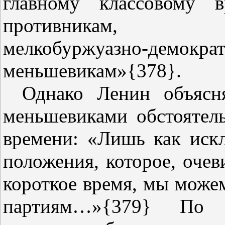
главному классовому 
противникам, 
мелкобуржуазно‑демокр
меньшевикам»{378}.
Однако Ленин объясн
меньшевиками обстоятель
времени: «Лишь как иск
положения, которое, оче
короткое время, мы може
партиям…»{379} По 