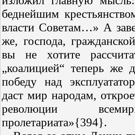
изложил главную мысль
беднейшим крестьянство
власти Советам…» А заве
же, господа, гражданско
вы не хотите рассчит
„коалицией“ теперь же д
победу над эксплуатато
даст мир народам, откро
революции всемирн
пролетариата»{394}.