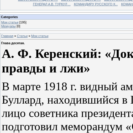
ГЕНЕРАЛ А.В. ТУРКУЛ ...
КОМАНДИРУ РУССКОГО К...
КОМАНД
Categories
Мои статьи
[195]
Мемуары
[0]
Главная
»
Статьи
»
Мои статьи
Глава десятая.
А. Ф. Керенский: «До
правды и лжи»
В марте 1918 г. видный а
Буллард, находившийся в 
лицо советника президент
подготовил меморандум «