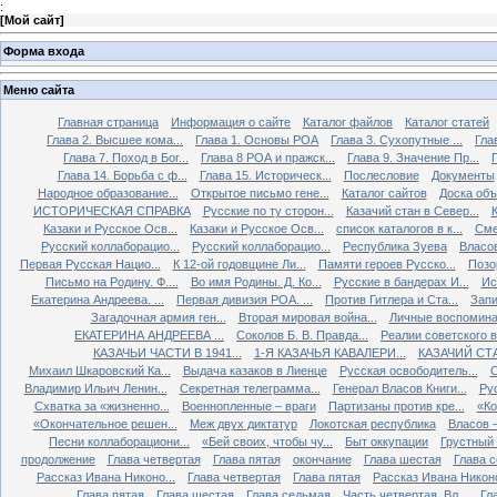
:
[
Мой сайт
]
Форма входа
Меню сайта
Главная страница
Информация о сайте
Каталог файлов
Каталог статей
Глава 2. Высшее кома...
Глава 1. Основы РОА
Глава 3. Сухопутные ...
Гла
Глава 7. Поход в Бог...
Глава 8 РОА и пражск...
Глава 9. Значение Пр...
Глава 14. Борьба с ф...
Глава 15. Историческ...
Послесловие
Документы
Народное образование...
Открытое письмо гене...
Каталог сайтов
Доска об
ИСТОРИЧЕСКАЯ СПРАВКА
Русские по ту сторон...
Казачий стан в Север...
К
Казаки и Русское Осв...
Казаки и Русское Осв...
список каталогов в к...
Сме
Русский коллаборацио...
Русский коллаборацио...
Республика Зуева
Власов
Первая Русская Нацио...
К 12-ой годовщине Ли...
Памяти героев Русско...
Позо
Письмо на Родину. Ф....
Во имя Родины. Д. Ко...
Русские в бандерах И...
Ис
Екатерина Андреева. ...
Первая дивизия РОА. ...
Против Гитлера и Ста...
Запи
Загадочная армия ген...
Вторая мировая война...
Личные воспоминан
ЕКАТЕРИНА АНДРЕЕВА ...
Соколов Б. В. Правда...
Реалии советского вр
КАЗАЧЬИ ЧАСТИ В 1941...
1-Я КАЗАЧЬЯ КАВАЛЕРИ...
КАЗАЧИЙ СТА
Михаил Шкаровский Ка...
Выдача казаков в Лиенце
Русская освободитель...
С
Владимир Ильич Ленин...
Секретная телеграмма...
Генерал Власов Книги...
Рус
Схватка за «жизненно...
Военнопленные – враги
Партизаны против кре...
«Ко
«Окончательное решен...
Меж двух диктатур
Локотская республика
Власов –
Песни коллаборациони...
«Бей своих, чтобы чу...
Быт оккупации
Грустный 
продолжение
Глава четвертая
Глава пятая
окончание
Глава шестая
Глава 
Рассказ Ивана Никоно...
Глава четвертая
Глава пятая
Рассказ Ивана Никоно
Глава пятая
Глава шестая
Глава седьмая
Часть четвертая. Вл...
Гл