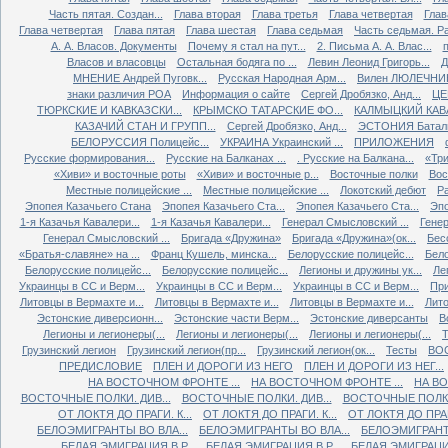
Часть пятая. Создан...
Глава вторая
Глава третья
Глава четвертая
Глав
Глава четвертая
Глава пятая
Глава шестая
Глава седьмая
Часть седьмая. Ра
А. А. Власов. Документы
Почему я стал на пут...
2. Письма А. А. Влас...
Власов и власовцы
Остальная бодяга по ...
Левин Леонид Григорь...
Д
МНЕНИЕ Андрей Пуговк...
Русская Народная Арм...
Вилен ЛЮЛЕЧНИК 
знаки различия РОА
Информация о сайте
Сергей Дробязко, Анд...
ЦЕ
ТЮРКСКИЕ И КАВКАЗСКИ...
КРЫМСКО ТАТАРСКИЕ ФО...
КАЛМЫЦКИЙ КАВА
КАЗАЧИЙ СТАН И ГРУПП...
Сергей Дробязко, Анд...
ЭСТОНИЯ Баталь
БЕЛОРУССИЯ Полицейс...
УКРАИНА Украинский ...
ПРИЛОЖЕНИЯ
Русские формирования...
Русские на Балканах ...
. Русские на Балкана...
«Три
«Хиви» и восточные роты
«Хиви» и восточные р...
Восточные полки
Вос
Местные полицейские ...
Местные полицейские ...
Локотский дебют
Ра
Эпопея Казачьего Стана
Эпопея Казачьего Ста...
Эпопея Казачьего Ста...
Эпо
1-я Казачья Кавалери...
1-я Казачья Кавалери...
Генерал Смысловский ...
Генер
Генерал Смысловский ...
Бригада «Дружина»
Бригада «Дружина»(ок...
Бес
«Братья-славяне» на ...
Франц Кушель, минска...
Белорусские полицейс...
Бело
Белорусские полицейс...
Белорусские полицейс...
Легионы и дружины ук...
Ле
Украинцы в СС и Верм...
Украинцы в СС и Верм...
Украинцы в СС и Верм...
При
Литовцы в Вермахте и...
Литовцы в Вермахте и...
Литовцы в Вермахте и...
Лито
Эстонские диверсионн...
Эстонские части Верм...
Эстонские диверсанты
В
Легионы и легионеры(...
Легионы и легионеры(...
Легионы и легионеры(...
Т
Грузинский легион
Грузинский легион(пр...
Грузинский легион(ок...
Тесты
ВО
ПРЕДИСЛОВИЕ
ПЛЕН И ДОРОГИ ИЗ НЕГО
ПЛЕН И ДОРОГИ ИЗ НЕГ...
НА ВОСТОЧНОМ ФРОНТЕ ...
НА ВОСТОЧНОМ ФРОНТЕ ...
НА ВО
ВОСТОЧНЫЕ ПОЛКИ. ДИВ...
ВОСТОЧНЫЕ ПОЛКИ. ДИВ...
ВОСТОЧНЫЕ ПОЛКИ.
ОТ ЛОКТЯ ДО ПРАГИ. К...
ОТ ЛОКТЯ ДО ПРАГИ. К...
ОТ ЛОКТЯ ДО ПРАГИ
БЕЛОЭМИГРАНТЫ ВО ВЛА...
БЕЛОЭМИГРАНТЫ ВО ВЛА...
БЕЛОЭМИГРАНТЫ
БЕЛАЯ ЭМИГРАЦИЯ В Р...
БЕЛАЯ ЭМИГРАЦИЯ В Р...
БЕЛАЯ ЭМИГРАЦИЯ 