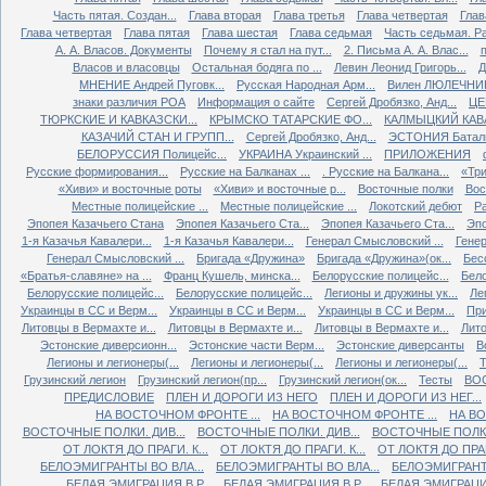
Часть пятая. Создан...
Глава вторая
Глава третья
Глава четвертая
Глав
Глава четвертая
Глава пятая
Глава шестая
Глава седьмая
Часть седьмая. Ра
А. А. Власов. Документы
Почему я стал на пут...
2. Письма А. А. Влас...
Власов и власовцы
Остальная бодяга по ...
Левин Леонид Григорь...
Д
МНЕНИЕ Андрей Пуговк...
Русская Народная Арм...
Вилен ЛЮЛЕЧНИК 
знаки различия РОА
Информация о сайте
Сергей Дробязко, Анд...
ЦЕ
ТЮРКСКИЕ И КАВКАЗСКИ...
КРЫМСКО ТАТАРСКИЕ ФО...
КАЛМЫЦКИЙ КАВА
КАЗАЧИЙ СТАН И ГРУПП...
Сергей Дробязко, Анд...
ЭСТОНИЯ Баталь
БЕЛОРУССИЯ Полицейс...
УКРАИНА Украинский ...
ПРИЛОЖЕНИЯ
Русские формирования...
Русские на Балканах ...
. Русские на Балкана...
«Три
«Хиви» и восточные роты
«Хиви» и восточные р...
Восточные полки
Вос
Местные полицейские ...
Местные полицейские ...
Локотский дебют
Ра
Эпопея Казачьего Стана
Эпопея Казачьего Ста...
Эпопея Казачьего Ста...
Эпо
1-я Казачья Кавалери...
1-я Казачья Кавалери...
Генерал Смысловский ...
Генер
Генерал Смысловский ...
Бригада «Дружина»
Бригада «Дружина»(ок...
Бес
«Братья-славяне» на ...
Франц Кушель, минска...
Белорусские полицейс...
Бело
Белорусские полицейс...
Белорусские полицейс...
Легионы и дружины ук...
Ле
Украинцы в СС и Верм...
Украинцы в СС и Верм...
Украинцы в СС и Верм...
При
Литовцы в Вермахте и...
Литовцы в Вермахте и...
Литовцы в Вермахте и...
Лито
Эстонские диверсионн...
Эстонские части Верм...
Эстонские диверсанты
В
Легионы и легионеры(...
Легионы и легионеры(...
Легионы и легионеры(...
Т
Грузинский легион
Грузинский легион(пр...
Грузинский легион(ок...
Тесты
ВО
ПРЕДИСЛОВИЕ
ПЛЕН И ДОРОГИ ИЗ НЕГО
ПЛЕН И ДОРОГИ ИЗ НЕГ...
НА ВОСТОЧНОМ ФРОНТЕ ...
НА ВОСТОЧНОМ ФРОНТЕ ...
НА ВО
ВОСТОЧНЫЕ ПОЛКИ. ДИВ...
ВОСТОЧНЫЕ ПОЛКИ. ДИВ...
ВОСТОЧНЫЕ ПОЛКИ.
ОТ ЛОКТЯ ДО ПРАГИ. К...
ОТ ЛОКТЯ ДО ПРАГИ. К...
ОТ ЛОКТЯ ДО ПРАГИ
БЕЛОЭМИГРАНТЫ ВО ВЛА...
БЕЛОЭМИГРАНТЫ ВО ВЛА...
БЕЛОЭМИГРАНТЫ
БЕЛАЯ ЭМИГРАЦИЯ В Р...
БЕЛАЯ ЭМИГРАЦИЯ В Р...
БЕЛАЯ ЭМИГРАЦИЯ 