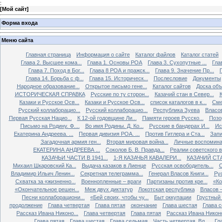
:
[
Мой сайт
]
Форма входа
Меню сайта
Главная страница
Информация о сайте
Каталог файлов
Каталог статей
Глава 2. Высшее кома...
Глава 1. Основы РОА
Глава 3. Сухопутные ...
Гла
Глава 7. Поход в Бог...
Глава 8 РОА и пражск...
Глава 9. Значение Пр...
Глава 14. Борьба с ф...
Глава 15. Историческ...
Послесловие
Документы
Народное образование...
Открытое письмо гене...
Каталог сайтов
Доска об
ИСТОРИЧЕСКАЯ СПРАВКА
Русские по ту сторон...
Казачий стан в Север...
К
Казаки и Русское Осв...
Казаки и Русское Осв...
список каталогов в к...
Сме
Русский коллаборацио...
Русский коллаборацио...
Республика Зуева
Власов
Первая Русская Нацио...
К 12-ой годовщине Ли...
Памяти героев Русско...
Позо
Письмо на Родину. Ф....
Во имя Родины. Д. Ко...
Русские в бандерах И...
Ис
Екатерина Андреева. ...
Первая дивизия РОА. ...
Против Гитлера и Ста...
Запи
Загадочная армия ген...
Вторая мировая война...
Личные воспоминан
ЕКАТЕРИНА АНДРЕЕВА ...
Соколов Б. В. Правда...
Реалии советского вр
КАЗАЧЬИ ЧАСТИ В 1941...
1-Я КАЗАЧЬЯ КАВАЛЕРИ...
КАЗАЧИЙ СТА
Михаил Шкаровский Ка...
Выдача казаков в Лиенце
Русская освободитель...
С
Владимир Ильич Ленин...
Секретная телеграмма...
Генерал Власов Книги...
Рус
Схватка за «жизненно...
Военнопленные – враги
Партизаны против кре...
«Ко
«Окончательное решен...
Меж двух диктатур
Локотская республика
Власов –
Песни коллаборациони...
«Бей своих, чтобы чу...
Быт оккупации
Грустный 
продолжение
Глава четвертая
Глава пятая
окончание
Глава шестая
Глава 
Рассказ Ивана Никоно...
Глава четвертая
Глава пятая
Рассказ Ивана Никоно
Глава пятая
Глава шестая
Глава седьмая
Часть четвертая. Вл...
Гл