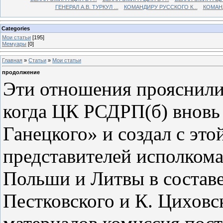
ГЕНЕРАЛ А.В. ТУРКУЛ ...
КОМАНДИРУ РУССКОГО К...
КОМАНД
Categories
Мои статьи
[195]
Мемуары
[0]
Главная
»
Статьи
»
Мои статьи
продолжение
Эти отношения прояснилис
когда ЦК РСДРП(б) вновь 
Ганецкого» и создал с эт
представителей исполкома
Польши и Литвы в составе
Пестковского и К. Циховс