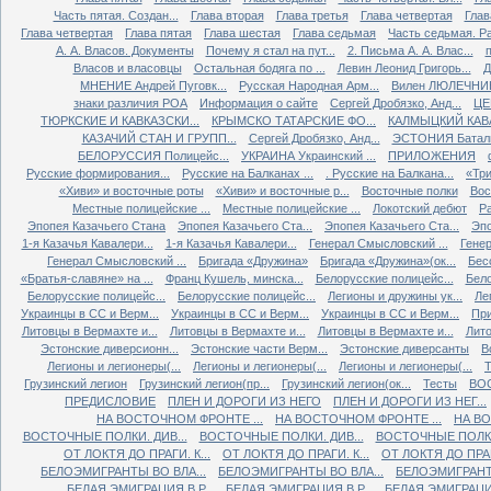
Часть пятая. Создан...
Глава вторая
Глава третья
Глава четвертая
Глав
Глава четвертая
Глава пятая
Глава шестая
Глава седьмая
Часть седьмая. Ра
А. А. Власов. Документы
Почему я стал на пут...
2. Письма А. А. Влас...
Власов и власовцы
Остальная бодяга по ...
Левин Леонид Григорь...
Д
МНЕНИЕ Андрей Пуговк...
Русская Народная Арм...
Вилен ЛЮЛЕЧНИК 
знаки различия РОА
Информация о сайте
Сергей Дробязко, Анд...
ЦЕ
ТЮРКСКИЕ И КАВКАЗСКИ...
КРЫМСКО ТАТАРСКИЕ ФО...
КАЛМЫЦКИЙ КАВА
КАЗАЧИЙ СТАН И ГРУПП...
Сергей Дробязко, Анд...
ЭСТОНИЯ Баталь
БЕЛОРУССИЯ Полицейс...
УКРАИНА Украинский ...
ПРИЛОЖЕНИЯ
Русские формирования...
Русские на Балканах ...
. Русские на Балкана...
«Три
«Хиви» и восточные роты
«Хиви» и восточные р...
Восточные полки
Вос
Местные полицейские ...
Местные полицейские ...
Локотский дебют
Ра
Эпопея Казачьего Стана
Эпопея Казачьего Ста...
Эпопея Казачьего Ста...
Эпо
1-я Казачья Кавалери...
1-я Казачья Кавалери...
Генерал Смысловский ...
Генер
Генерал Смысловский ...
Бригада «Дружина»
Бригада «Дружина»(ок...
Бес
«Братья-славяне» на ...
Франц Кушель, минска...
Белорусские полицейс...
Бело
Белорусские полицейс...
Белорусские полицейс...
Легионы и дружины ук...
Ле
Украинцы в СС и Верм...
Украинцы в СС и Верм...
Украинцы в СС и Верм...
При
Литовцы в Вермахте и...
Литовцы в Вермахте и...
Литовцы в Вермахте и...
Лито
Эстонские диверсионн...
Эстонские части Верм...
Эстонские диверсанты
В
Легионы и легионеры(...
Легионы и легионеры(...
Легионы и легионеры(...
Т
Грузинский легион
Грузинский легион(пр...
Грузинский легион(ок...
Тесты
ВО
ПРЕДИСЛОВИЕ
ПЛЕН И ДОРОГИ ИЗ НЕГО
ПЛЕН И ДОРОГИ ИЗ НЕГ...
НА ВОСТОЧНОМ ФРОНТЕ ...
НА ВОСТОЧНОМ ФРОНТЕ ...
НА ВО
ВОСТОЧНЫЕ ПОЛКИ. ДИВ...
ВОСТОЧНЫЕ ПОЛКИ. ДИВ...
ВОСТОЧНЫЕ ПОЛКИ.
ОТ ЛОКТЯ ДО ПРАГИ. К...
ОТ ЛОКТЯ ДО ПРАГИ. К...
ОТ ЛОКТЯ ДО ПРАГИ
БЕЛОЭМИГРАНТЫ ВО ВЛА...
БЕЛОЭМИГРАНТЫ ВО ВЛА...
БЕЛОЭМИГРАНТЫ
БЕЛАЯ ЭМИГРАЦИЯ В Р...
БЕЛАЯ ЭМИГРАЦИЯ В Р...
БЕЛАЯ ЭМИГРАЦИЯ 