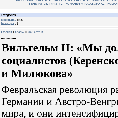
ГЕНЕРАЛ А.В. ТУРКУЛ ...
КОМАНДИРУ РУССКОГО К...
КОМАНД
Categories
Мои статьи
[195]
Мемуары
[0]
Главная
»
Статьи
»
Мои статьи
окончание
Вильгельм II: «Мы д
социалистов (Керенск
и Милюкова»
Февральская революция р
Германии и Австро‑Венгр
мира, и они интенсифицир