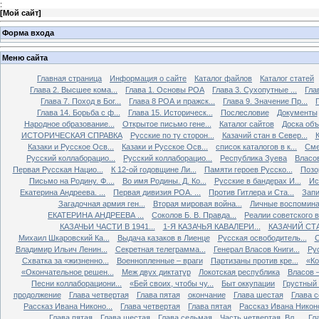
:
[
Мой сайт
]
Форма входа
Меню сайта
Главная страница
Информация о сайте
Каталог файлов
Каталог статей
Глава 2. Высшее кома...
Глава 1. Основы РОА
Глава 3. Сухопутные ...
Гла
Глава 7. Поход в Бог...
Глава 8 РОА и пражск...
Глава 9. Значение Пр...
Глава 14. Борьба с ф...
Глава 15. Историческ...
Послесловие
Документы
Народное образование...
Открытое письмо гене...
Каталог сайтов
Доска об
ИСТОРИЧЕСКАЯ СПРАВКА
Русские по ту сторон...
Казачий стан в Север...
К
Казаки и Русское Осв...
Казаки и Русское Осв...
список каталогов в к...
Сме
Русский коллаборацио...
Русский коллаборацио...
Республика Зуева
Власов
Первая Русская Нацио...
К 12-ой годовщине Ли...
Памяти героев Русско...
Позо
Письмо на Родину. Ф....
Во имя Родины. Д. Ко...
Русские в бандерах И...
Ис
Екатерина Андреева. ...
Первая дивизия РОА. ...
Против Гитлера и Ста...
Запи
Загадочная армия ген...
Вторая мировая война...
Личные воспоминан
ЕКАТЕРИНА АНДРЕЕВА ...
Соколов Б. В. Правда...
Реалии советского вр
КАЗАЧЬИ ЧАСТИ В 1941...
1-Я КАЗАЧЬЯ КАВАЛЕРИ...
КАЗАЧИЙ СТА
Михаил Шкаровский Ка...
Выдача казаков в Лиенце
Русская освободитель...
С
Владимир Ильич Ленин...
Секретная телеграмма...
Генерал Власов Книги...
Рус
Схватка за «жизненно...
Военнопленные – враги
Партизаны против кре...
«Ко
«Окончательное решен...
Меж двух диктатур
Локотская республика
Власов –
Песни коллаборациони...
«Бей своих, чтобы чу...
Быт оккупации
Грустный 
продолжение
Глава четвертая
Глава пятая
окончание
Глава шестая
Глава 
Рассказ Ивана Никоно...
Глава четвертая
Глава пятая
Рассказ Ивана Никоно
Глава пятая
Глава шестая
Глава седьмая
Часть четвертая. Вл...
Гл