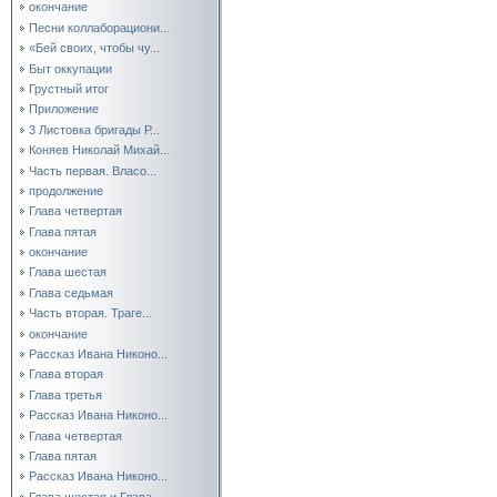
окончание
Песни коллаборациони...
«Бей своих, чтобы чу...
Быт оккупации
Грустный итог
Приложение
3 Листовка бригады Р...
Коняев Николай Михай...
Часть первая. Власо...
продолжение
Глава четвертая
Глава пятая
окончание
Глава шестая
Глава седьмая
Часть вторая. Траге...
окончание
Рассказ Ивана Никоно...
Глава вторая
Глава третья
Рассказ Ивана Никоно...
Глава четвертая
Глава пятая
Рассказ Ивана Никоно...
Глава шестая и Глава...