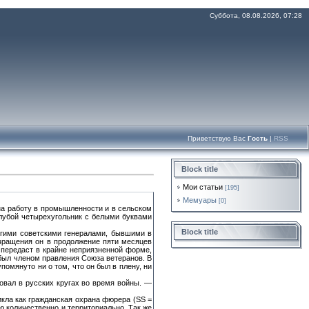
Суббота, 08.08.2026, 07:28
Приветствую Вас
Гость
|
RSS
Block title
Мои статьи
[195]
Мемуары
[0]
на работу в промышленности и в сельском
олубой четырехугольник с белыми буквами
Block title
угими советскими генералами, бывшими в
звращения он в продолжение пяти месяцев
передаст в крайне неприязненной форме,
 был членом правления Союза ветеранов. В
помянуто ни о том, что он был в плену, ни
товал в русских кругах во время войны. —
кла как гражданская охрана фюрера (SS =
ю количественно и территориально. Так же