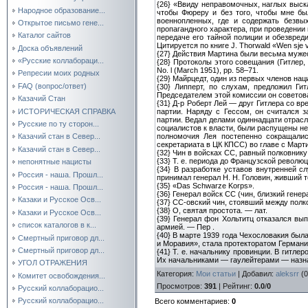
{26}
«Ввиду неправомочных, наглых высказ
Народное образование...
чтобы Фюреру и без того, чтобы мне бы
военнопленных, где и содержать безвы
Открытое письмо гене...
пропагандного характера, при проведении 
Каталог сайтов
передаче его тайной полиции и обезвре
Цитируется по книге J. Thorwald «Wen sje v
Доска объявлений
{27}
Действия Мартина были весьма мужест
«Русские коллабораци...
{28}
Протоколы этого совещания (Гитлер, К
No. l (March 1951), pp. 58–71.
Репресии моих родных
{29}
Майрцедт, один из первых членов наци
FAQ (вопрос/ответ)
{30}
Липперт, по слухам, предложил Гитл
Председателем этой комиссии он советова
Казачий Стан
{31}
Д-р Роберт Лей — друг Гитлера со вр
ИСТОРИЧЕСКАЯ СПРАВКА
партии. Наряду с Гессом, он считался 
партии. Ведал делами одиннадцати отрасле
Русские по ту сторон...
социалистов к власти, были распущены н
полномочия Лея постепенно сокращались
Казачий стан в Север...
секретариата в ЦК КПСС) во главе с Март
Казачий стан в Север...
{32}
Чин в войсках СС, равный полковнику
{33}
Т. е. периода до Французской революц
непонятные нацисты
{34}
В разработке уставов внутренней с
Россия - наша. Прошл...
принимал генерал H. H. Головин, живший т
{35}
«Das Schwarze Korps».
Россия - наша. Прошл...
{36}
Генерал войск СС (чин, близкий генер
Казаки и Русское Осв...
{37}
СС-овский чин, стоявший между полк
{38}
О, святая простота. — лат.
Казаки и Русское Осв...
{39}
Генерал фон Хольтитц отказался вып
список каталогов в к...
армией. — Пер .
{40}
В марте 1939 года Чехословакия была
Смертный приговор дл...
и Моравия», стала протекторатом Германи
Смертный приговор дл...
{41}
Т. е. начальнику провинции. В гитлер
Их начальниками — гаулейтерами — назна
УГОЛ ОТРАЖЕНИЯ
Категория
:
Мои статьи
|
Добавил
:
aleksrr
(0
Комитет освобождения...
Просмотров
:
391
|
Рейтинг
:
0.0
/
0
Русский коллаборацио...
Русский коллаборацио...
Всего комментариев
:
0