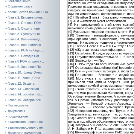
Гостевая книга
постепенно стали складываться подразде
Обратная связь
Гиммлер стали создавать и военные див
следующие примерные параллели частей С
посвещается воинам РОА
единиц именовались соответственно: шар
{6}
Hilfswillige (Hiwis) = буквально: «жел
Глава 2. Высшее кома...
{7}
APA = American Relief Administration.
Глава 1. Основы РОА
{8}
Из приложенной к этой книге кратко
верховное командование и которая неизбе
Глава 3. Сухопутные ...
{9}
Буквально: «пароли отхожих мест». В 
Глава 3. Сухопутные ...
{10}
Званием «зондерфюрера», звучавши
офицерского чина. В основном, это был
Глава 4. Военно-возд...
немцы. Их взаимоотношения с населением
Глава 5. Военнопленн...
{11}
Fremde Heere Ost = ФХО = Отдел Гене
{12}
«Журнал германских офицеров»
Глава 6. РОА на Одер...
{13}
Ostarbeiter. В среде русских вскоре 
Глава 7. Поход в Бог...
{14}
О существовании статьи 58–1–6 Уголо
{15}
Sowjetunion. — Пер.
Глава 8 РОА и пражск...
{16}
С 1957 года эта организация именуе
Глава 9. Значение Пр...
{17}
Ostpropagandaabtellung z[ur] besondere
{18}
Все — участники заговора 30 июля 194
Глава 10. Конец Южно...
{19}
По-немецки — Betreuer, т. е. людей, 
Глава 11. Конец Севе...
{20}
Могу указать, к примеру, на фильм
принимали этот фильм всерьез. Они ре
Глава 12. Выдача.
режиссера и грубый антисемитизм, чужды
Глава 13. Советская ...
{21}
Стоит отметить, что в начале 1945 г
спустя мне рассказывал Жиленков, когда
Глава 14. Борьба с ф...
Освободительное Движение. А потом приба
как бы резко изменил тему разговора и
Глава 15. Историческ...
Жиленков, — Колумб открыл Америку. И
Послесловие
Движением. — Геббельс улыбнулся. Врем
{22}
Интересно отметить, что Трухин и Зы
Документы
Зайцевым и др. вели курсы, т. е. устное, 
продолжение
{23}
General der Osttruppen. Уже само на
попали под общее обозначение «восточны
взаимоотношения с не...
{24}
Которым они совсем не спешили поль
взаимоотношения с не...
А. Н. Зайцев и Н. Г. Штифанов вовсе отка
{25}
Шенкендорф еще весной 1942 года пре
Ло́котское самоуправ...