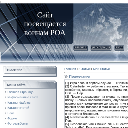
:
Сайт
посвещается
воинам РОА
главная
регистрация
вход
Главная
»
Статьи
»
Мои статьи
Block title
Примечания
{1}
Игра слов: в первом случае — «Heim in'
Меню сайта
{2}
Ostarbeiter — рабочие с востока. Так
хозяйстве, главным образом, в Германии
Главная страница
OST. — Пер.
{3}
После возвращения из плена, по прик
Информация о сайте
плену. В своих воспоминаниях, опублико
Каталог файлов
подвергался ежедневным допросам и не 
причем облик Власова и Малышкина грубо 
Каталог статей
некрологе его, подписанном многими марша
Блог
о встрече с Власовым.
{4}
Reidisministerium für die besetzten O
Форум
Пер.
Фотоальбомы
{5}
Эсэсовские чины можно лишь с некотор
Schutzstaffel). Еще до прихода Гитлера 