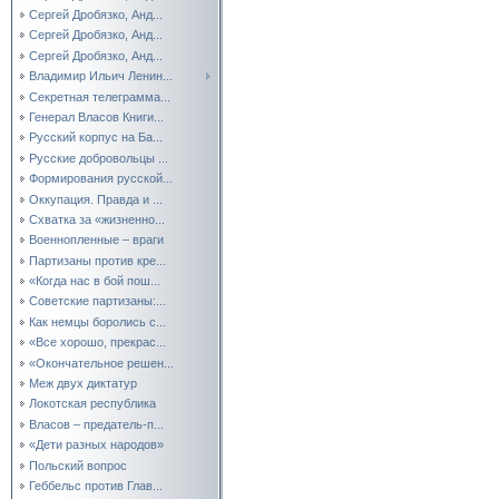
Сергей Дробязко, Анд...
Сергей Дробязко, Анд...
Сергей Дробязко, Анд...
Владимир Ильич Ленин...
Секретная телеграмма...
Генерал Власов Книги...
Русский корпус на Ба...
Русские добровольцы ...
Формирования русской...
Оккупация. Правда и ...
Схватка за «жизненно...
Военнопленные – враги
Партизаны против кре...
«Когда нас в бой пош...
Советские партизаны:...
Как немцы боролись с...
«Все хорошо, прекрас...
«Окончательное решен...
Меж двух диктатур
Локотская республика
Власов – предатель-п...
«Дети разных народов»
Польский вопрос
Геббельс против Глав...