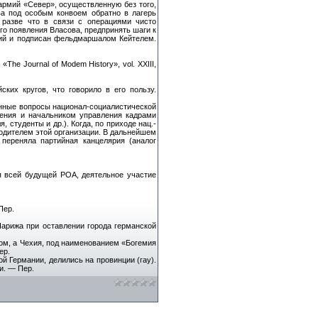
армий «Север», осуществленную без того,
ва под особым конвоем обратно в лагерь
 разве что в связи с операциями чисто
ого появления Власова, предпринять шаги к
мий и подписан фельдмаршалом Кейтелем.
e Journal of Modem History», vol. XXIII,
ких кругов, что говорило в его пользу.
онные вопросы национал-социалистической
чения и начальником управления кадрами
 студенты и др.). Когда, по приходе нац.-
одителем этой организации. В дальнейшем
 переняла партийная канцелярия (аналог
я всей будущей РОА, деятельное участие
Пер.
Парижа при оставлении города германской
ом, а Чехия, под наименованием «Богемия
ер.
ой Германии, делились на провинции (гау).
и. — Пер.