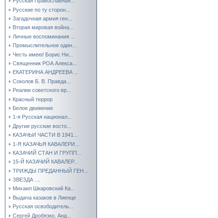
Русская Православная...
Русские по ту сторон...
Загадочная армия ген...
Вторая мировая война...
Личные воспоминания ...
Промыслительное один...
Честь имею! Борис Ни...
Священник РОА Алекса...
ЕКАТЕРИНА АНДРЕЕВА ...
Соколов Б. В. Правда...
Реалии советского вр...
Красный террор
Белое движение
1-я Русская национал...
Другие русские восто...
КАЗАЧЬИ ЧАСТИ В 1941...
1-Я КАЗАЧЬЯ КАВАЛЕРИ...
КАЗАЧИЙ СТАН И ГРУПП...
15-Й КАЗАЧИЙ КАВАЛЕР...
ТРИЖДЫ ПРЕДАННЫЙ ГЕН...
ЗВЕЗДА ....
Михаил Шкаровский Ка...
Выдача казаков в Лиенце
Русская освободитель...
Сергей Дробязко, Анд...