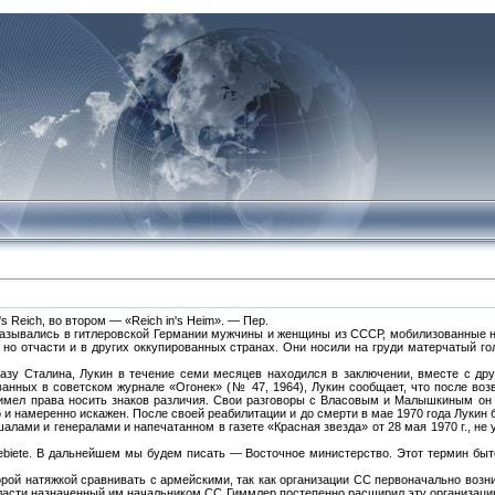
s Reich, во втором — «Reich in's Heim». — Пер.
 назывались в гитлеровской Германии мужчины и женщины из СССР, мобилизованные 
, но отчасти и в других оккупированных странах. Они носили на груди матерчатый г
азу Сталина, Лукин в течение семи месяцев находился в заключении, вместе с др
ванных в советском журнале «Огонек» (№ 47, 1964), Лукин сообщает, что после во
имел права носить знаков различия. Свои разговоры с Власовым и Малышкиным он 
и намеренно искажен. После своей реабилитации и до смерти в мае 1970 года Лукин
лами и генералами и напечатанном в газете «Красная звезда» от 28 мая 1970 г., не у
stgebiete. В дальнейшем мы будем писать — Восточное министерство. Этот термин бы
ой натяжкой сравнивать с армейскими, так как организации СС первоначально возни
к власти назначенный им начальником СС Гиммлер постепенно расширил эту организаци