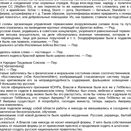
ления и соединения этих охранных отрядов. Когда впоследствии, наряду с полити
изии СС (Waffen-SS), в них перенесли те же наименования, что сложились уже в
С и армейских: Schar — взвод, Sturm — рота, Sturmbann — батальон, Standarte —
фюрер, штурмфюрер и т. д. Таким образом, группенфюрера можно приравнять к генера
ающие помогать», или добровольные помощники. Их, как правило, ставили на подсобные 
й схемы организации управления германскими вооруженными силами ясна та пута
жно отразилась на проведении крупных операций на фронтах войны. — Ред.
русском языке, родившись в советских концлагерях, укоренился равнозначный термин
м весьма внушительно, на деле обозначались военные чиновники, которым в 
и переводчики, лица для разных поручений и т. п. Зондерфюрерами были в подавл
 были, как правило, хорошими. — Пер.
рального штаба Иноземные войска Востока. — Пер.
родилось новое слово — «остовцы». — Пер.
вного кодекса Красной армии было широко известно. — Пер.
тся Народно-Трудовым Союзом. — Пер.
n] V[erwendung].
4 г. — Пеp .
которые заботились бы о физическом и моральном состоянии своих соотечественников
 «Костомолка» («Die Knochenmöhle»), изображающий стахановскую систему труда
зко критиковали его за неправдоподобность содержания, фальшивое освещение с
й большинству русских.
., после официального признания КОНРа, Власов и Жиленков были все же у Геббель
 мы вместе сидели в американском плену. Геббельс был очень любезен и заявил, что
вил, что всегда ведь можно было бы его распустить, если бы члены его вздумали п
 спросил Геббельса, кто открыл Америку? И терпеливо ждал, пока Геббельс не ск
 Америка существует. А попробуйте, господин министр, теперь закрыть Амери
ена изменились.
ков поделили между собой области работы и никогда не вмешивались в соседнюю об
практически бесконтрольное, обучение.
именование этой новой должности было крайне неудачным. Русские, украинцы, балти
е» («Ost»)
зоваться. А Власов сам никогда не носил немецкой формы. У него была собственна
зались от ношения формы (и от принесения присяги) и продолжали ходить в штатском.
длагал создать русское национальное правительство.