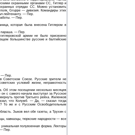
ческими охранными органами СС, Гитлер и
 охранных отрядах СС. Можно установить
 полк, Gruppe — дивизия. Командиры этих
л-лейтенанту. — Пер.
работы. — Пер.
ница, которая была внесена Гитлером в
: параша. — Пер.
гитлеровской армии не было присвоено
яющем большинстве русские и балтийские
. — Пер.
 в Советском Союзе. Русские зрители не
оветских условий жизни, неграмотность
са. Об этом посещении несколько месяцев
 он с самого начала выступал за Русское
овернуть против Третьего рейха. Жиленков
азал, что Колумб. — Да, — сказал тогда
ку? То же и с Русским Освободительным
ласть. Зыков вел обе газеты, а Трухин с
йцы, кавказцы, тюркские народности — все
я уникальная полувоенная форма. Лекторы
 — Пер.