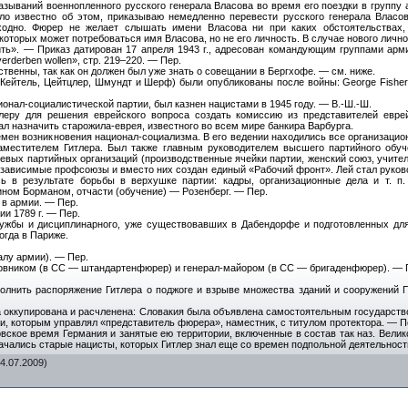
ываний военнопленного русского генерала Власова во время его поездки в группу 
ло известно об этом, приказываю немедленно перевести русского генерала Власо
ходно. Фюрер не желает слышать имени Власова ни при каких обстоятельствах,
которых может потребоваться имя Власова, но не его личность. В случае нового личн
дить». — Приказ датирован 17 апреля 1943 г., адресован командующим группами ар
erderben wollen», стр. 219–220. — Пер.
венны, так как он должен был уже знать о совещании в Бергхофе. — см. ниже.
ейтель, Цейтцлер, Шмундт и Шерф) были опубликованы после войны: George Fisher «Th
онал-социалистической партии, был казнен нацистами в 1945 году. — В.-Ш.-Ш.
еру для решения еврейского вопроса создать комиссию из представителей еврейс
л назначить старожила-еврея, известного во всем мире банкира Варбурга.
емен возникновения национал-социализма. В его ведении находились все организаци
заместителем Гитлера. Был также главным руководителем высшего партийного обу
вых партийных организаций (производственные ячейки партии, женский союз, учителя,
езависимые профсоюзы и вместо них создан единый «Рабочий фронт». Лей стал руков
 в результате борьбы в верхушке партии: кадры, организационные дела и т. п.
ином Борманом, отчасти (обучение) — Розенберг. — Пер.
 в армии. — Пер.
ии 1789 г. — Пер.
лужбы и дисциплинарного, уже существовавших в Дабендорфе и подготовленных дл
огда в Париже.
алу армии). — Пер.
овником (в СС — штандартенфюрер) и генерал-майором (в СС — бригаденфюрер). — 
олнить распоряжение Гитлера о поджоге и взрыве множества зданий и сооружений 
 оккупирована и расчленена: Словакия была объявлена самостоятельным государств
и, которым управлял «представитель фюрера», наместник, с титулом протектора. — П
овское время Германия и занятые ею территории, включенные в состав так наз. Велик
чались старые нацисты, которых Гитлер знал еще со времен подпольной деятельност
4.07.2009)