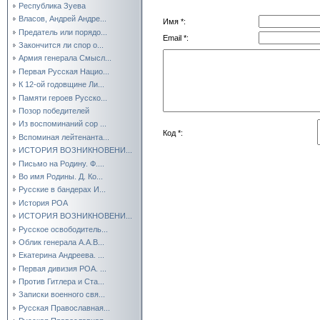
Республика Зуева
Власов, Андрей Андре...
Имя *:
Предатель или порядо...
Email *:
Закончится ли спор о...
Армия генерала Смысл...
Первая Русская Нацио...
К 12-ой годовщине Ли...
Памяти героев Русско...
Позор победителей
Из воспоминаний сор ...
Код *:
Вспоминая лейтенанта...
ИСТОРИЯ ВОЗНИКНОВЕНИ...
Письмо на Родину. Ф....
Во имя Родины. Д. Ко...
Русские в бандерах И...
История РОА
ИСТОРИЯ ВОЗНИКНОВЕНИ...
Русское освободитель...
Облик генерала А.А.В...
Екатерина Андреева. ...
Первая дивизия РОА. ...
Против Гитлера и Ста...
Записки военного свя...
Русская Православная...