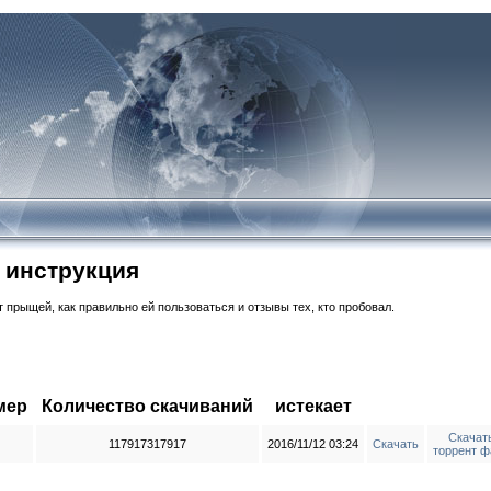
 инструкция
 прыщей, как правильно ей пользоваться и отзывы тех, кто пробовал.
мер
Количество скачиваний
истекает
Скачат
117917317917
2016/11/12 03:24
Скачать
торрент ф