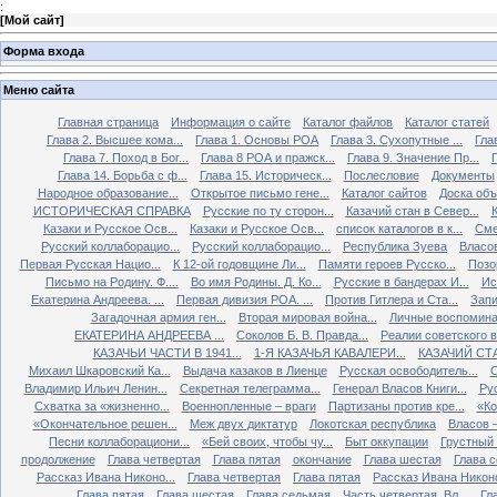
:
[
Мой сайт
]
Форма входа
Меню сайта
Главная страница
Информация о сайте
Каталог файлов
Каталог статей
Глава 2. Высшее кома...
Глава 1. Основы РОА
Глава 3. Сухопутные ...
Гла
Глава 7. Поход в Бог...
Глава 8 РОА и пражск...
Глава 9. Значение Пр...
Глава 14. Борьба с ф...
Глава 15. Историческ...
Послесловие
Документы
Народное образование...
Открытое письмо гене...
Каталог сайтов
Доска об
ИСТОРИЧЕСКАЯ СПРАВКА
Русские по ту сторон...
Казачий стан в Север...
К
Казаки и Русское Осв...
Казаки и Русское Осв...
список каталогов в к...
Сме
Русский коллаборацио...
Русский коллаборацио...
Республика Зуева
Власов
Первая Русская Нацио...
К 12-ой годовщине Ли...
Памяти героев Русско...
Позо
Письмо на Родину. Ф....
Во имя Родины. Д. Ко...
Русские в бандерах И...
Ис
Екатерина Андреева. ...
Первая дивизия РОА. ...
Против Гитлера и Ста...
Запи
Загадочная армия ген...
Вторая мировая война...
Личные воспоминан
ЕКАТЕРИНА АНДРЕЕВА ...
Соколов Б. В. Правда...
Реалии советского вр
КАЗАЧЬИ ЧАСТИ В 1941...
1-Я КАЗАЧЬЯ КАВАЛЕРИ...
КАЗАЧИЙ СТА
Михаил Шкаровский Ка...
Выдача казаков в Лиенце
Русская освободитель...
С
Владимир Ильич Ленин...
Секретная телеграмма...
Генерал Власов Книги...
Рус
Схватка за «жизненно...
Военнопленные – враги
Партизаны против кре...
«Ко
«Окончательное решен...
Меж двух диктатур
Локотская республика
Власов –
Песни коллаборациони...
«Бей своих, чтобы чу...
Быт оккупации
Грустный 
продолжение
Глава четвертая
Глава пятая
окончание
Глава шестая
Глава 
Рассказ Ивана Никоно...
Глава четвертая
Глава пятая
Рассказ Ивана Никоно
Глава пятая
Глава шестая
Глава седьмая
Часть четвертая. Вл...
Гл