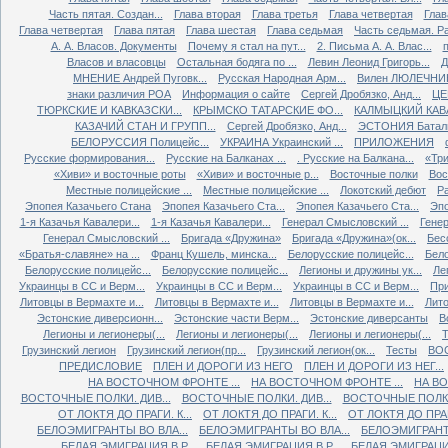
Часть пятая. Создан...
Глава вторая
Глава третья
Глава четвертая
Глав
Глава четвертая
Глава пятая
Глава шестая
Глава седьмая
Часть седьмая. Ра
А. А. Власов. Документы
Почему я стал на пут...
2. Письма А. А. Влас...
Власов и власовцы
Остальная бодяга по ...
Левин Леонид Григорь...
Д
МНЕНИЕ Андрей Пуговк...
Русская Народная Арм...
Вилен ЛЮЛЕЧНИК 
знаки различия РОА
Информация о сайте
Сергей Дробязко, Анд...
ЦЕ
ТЮРКСКИЕ И КАВКАЗСКИ...
КРЫМСКО ТАТАРСКИЕ ФО...
КАЛМЫЦКИЙ КАВА
КАЗАЧИЙ СТАН И ГРУПП...
Сергей Дробязко, Анд...
ЭСТОНИЯ Баталь
БЕЛОРУССИЯ Полицейс...
УКРАИНА Украинский ...
ПРИЛОЖЕНИЯ
Русские формирования...
Русские на Балканах ...
. Русские на Балкана...
«Три
«Хиви» и восточные роты
«Хиви» и восточные р...
Восточные полки
Вос
Местные полицейские ...
Местные полицейские ...
Локотский дебют
Ра
Эпопея Казачьего Стана
Эпопея Казачьего Ста...
Эпопея Казачьего Ста...
Эпо
1-я Казачья Кавалери...
1-я Казачья Кавалери...
Генерал Смысловский ...
Генер
Генерал Смысловский ...
Бригада «Дружина»
Бригада «Дружина»(ок...
Бес
«Братья-славяне» на ...
Франц Кушель, минска...
Белорусские полицейс...
Бело
Белорусские полицейс...
Белорусские полицейс...
Легионы и дружины ук...
Ле
Украинцы в СС и Верм...
Украинцы в СС и Верм...
Украинцы в СС и Верм...
При
Литовцы в Вермахте и...
Литовцы в Вермахте и...
Литовцы в Вермахте и...
Лито
Эстонские диверсионн...
Эстонские части Верм...
Эстонские диверсанты
В
Легионы и легионеры(...
Легионы и легионеры(...
Легионы и легионеры(...
Т
Грузинский легион
Грузинский легион(пр...
Грузинский легион(ок...
Тесты
ВО
ПРЕДИСЛОВИЕ
ПЛЕН И ДОРОГИ ИЗ НЕГО
ПЛЕН И ДОРОГИ ИЗ НЕГ...
НА ВОСТОЧНОМ ФРОНТЕ ...
НА ВОСТОЧНОМ ФРОНТЕ ...
НА ВО
ВОСТОЧНЫЕ ПОЛКИ. ДИВ...
ВОСТОЧНЫЕ ПОЛКИ. ДИВ...
ВОСТОЧНЫЕ ПОЛКИ.
ОТ ЛОКТЯ ДО ПРАГИ. К...
ОТ ЛОКТЯ ДО ПРАГИ. К...
ОТ ЛОКТЯ ДО ПРАГИ
БЕЛОЭМИГРАНТЫ ВО ВЛА...
БЕЛОЭМИГРАНТЫ ВО ВЛА...
БЕЛОЭМИГРАНТЫ
БЕЛАЯ ЭМИГРАЦИЯ В Р...
БЕЛАЯ ЭМИГРАЦИЯ В Р...
БЕЛАЯ ЭМИГРАЦИЯ 